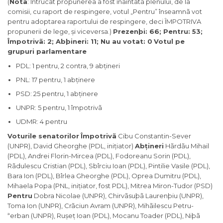
(
Notã
: Întrucât propunerea a fost înaintatã plenului, de la
comisii, cu raport de respingere, votul „Pentru” înseamnã vot
pentru adoptarea raportului de respingere, deci ÎMPOTRIVA
propunerii de lege, și viceversa.)
Prezenþi: 66; Pentru: 53;
Împotrivã: 2; Abþineri: 11; Nu au votat: 0
Votul pe
grupuri parlamentare
PDL: 1 pentru, 2 contra, 9 abțineri
PNL: 17 pentru, 1 abținere
PSD: 25 pentru, 1 abținere
UNPR: 5 pentru, 1 împotrivã
UDMR: 4 pentru
Voturile senatorilor
Împotrivã
Cibu Constantin-Sever
(UNPR), David Gheorghe (PDL, inițiator)
Abțineri
Hãrdãu Mihail
(PDL), Andrei Florin-Mircea (PDL), Fodoreanu Sorin (PDL),
Rãdulescu Cristian (PDL), Sbîrciu Ioan (PDL), Pintilie Vasile (PDL),
Bara Ion (PDL), Bîrlea Gheorghe (PDL), Oprea Dumitru (PDL),
Mihaela Popa (PNL, inițiator, fost PDL), Mitrea Miron-Tudor (PSD)
Pentru
Dobra Nicolae (UNPR), Chirvãsuþã Laurenþiu (UNPR),
Toma Ion (UNPR), Crãciun Avram (UNPR), Mihãilescu Petru-
ªerban (UNPR), Rușeț Ioan (PDL), Mocanu Toader (PDL), Niþã