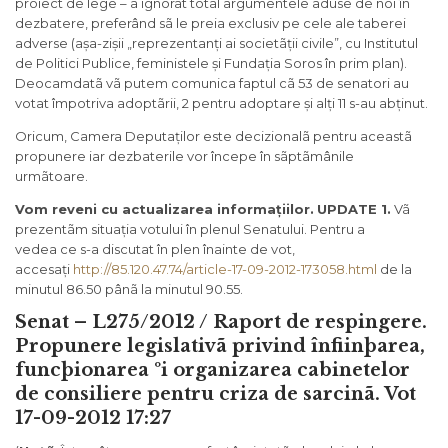
proiect de lege – a ignorat total argumentele aduse de noi în
dezbatere, preferând sã le preia exclusiv pe cele ale taberei
adverse (așa-zișii „reprezentanți ai societãții civile”, cu Institutul
de Politici Publice, feministele și Fundația Soros în prim plan).
Deocamdatã vã putem comunica faptul cã 53 de senatori au
votat împotriva adoptãrii, 2 pentru adoptare și alți 11 s-au abținut.
Oricum, Camera Deputaților este decizionalã pentru aceastã
propunere iar dezbaterile vor începe în sãptãmânile
urmãtoare.
Vom reveni cu actualizarea informațiilor.
UPDATE 1.
Vã
prezentãm situația votului în plenul Senatului. Pentru a
vedea ce s-a discutat în plen înainte de vot,
accesați
http://85.120.47.74/article-17-09-2012-173058.html
de la
minutul 86.50 pânã la minutul 90.55.
Senat –
L275/2012 / Raport de respingere.
Propunere legislativã privind înfiinþarea,
funcþionarea ºi organizarea cabinetelor
de consiliere pentru criza de sarcinã
. Vot
17-09-2012 17:27