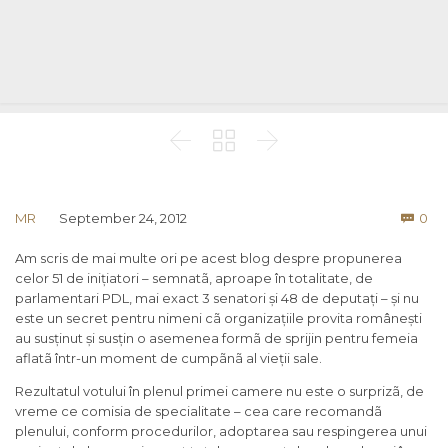



Co
MR
September 24, 2012
0

Am scris de mai multe ori pe acest blog despre propunerea
celor 51 de inițiatori – semnatã, aproape în totalitate, de
parlamentari PDL, mai exact 3 senatori și 48 de deputați – și nu
este un secret pentru nimeni cã organizațiile provita românești
au susținut și susțin o asemenea formã de sprijin pentru femeia
aflatã într-un moment de cumpãnã al vieții sale.
Rezultatul votului în plenul primei camere nu este o surprizã, de
vreme ce comisia de specialitate – cea care recomandã
plenului, conform procedurilor, adoptarea sau respingerea unui