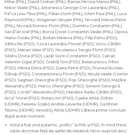
Mihai (PNL), David Cristian (PNL), Banias Mircea-Marius (PNL),
Nistor Vasile (PNL), Antonescu George Crin Laurenþiu (PNL),
Paºca Liviu-Titus (PNL), Pãran Dorin (PNL), Ichim Paul (PNL), Luca
Raymond (PNL), Vosganian Varujan (PNL), Nicoarã Marius-Petre
(PNL), Nicoarã Romeo-Florin (PNL), Dumitru Constantin (PNL),
Secãºan Iosif (PNL), Borza Dorel-Constantin-Vasile (PNL), Oprea
Mario-Ovidiu (PNL), Boitan Minerva (PNL), Filip Petru (PSD),
Sârbu Ilie (PSD), Coca Laurenþiu Florian (PSD), Voicu Cãtãlin
(PSD), Marian Valer (PSD), Nicolaescu Sergiu-Florin (PSD),
Silistru Doina (PSD), Lazãr Sorin-Constantin (PSD), Calcan
Valentin-Gigel (PSD), Greblã Toni (PSD), Belacurencu Trifon
(PSD), Mitrea Elena (PSD), Daea Petre (PSD), Prunea Nicolae-
Dãnuþ (PSD), Constantinescu Florin (PSD), Nicula Vasile-Cosmin
(PSD), Saghian Gheorghe (PSD), Pop Gheorghe (PSD), Mazãre
Alexandru (PSD), Marcu Gheorghe (PSD), Severin Georgicã
(PSD), Cordoº Alexandru (PSD), Mardare Radu-Cãtãlin (PSD),
Arcaº Viorel (PSD), Rotaru Ion (PSD), Cseke Attila-Zoltán
(UDMR), Fekete-Szabó András-Levente (UDMR), Günthner
Tiberiu (UDMR), Verestóy Attila (UDMR) Câteva prime concluzii
dupã acest moment:
Votul a fost unul puternic „politic” la PNL și PSD, în mod firesc
ostile doctrinar fațã de astfel de inițiativã. Nicio surprizã deci;