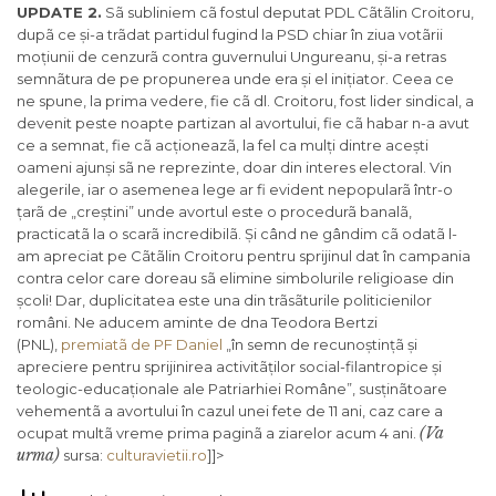
UPDATE 2.
Sã subliniem cã fostul deputat PDL Cãtãlin Croitoru,
dupã ce și-a trãdat partidul fugind la PSD chiar în ziua votãrii
moțiunii de cenzurã contra guvernului Ungureanu, și-a retras
semnãtura de pe propunerea unde era și el inițiator. Ceea ce
ne spune, la prima vedere, fie cã dl. Croitoru, fost lider sindical, a
devenit peste noapte partizan al avortului, fie cã habar n-a avut
ce a semnat, fie cã acționeazã, la fel ca mulți dintre acești
oameni ajunși sã ne reprezinte, doar din interes electoral. Vin
alegerile, iar o asemenea lege ar fi evident nepopularã într-o
țarã de „creștini” unde avortul este o procedurã banalã,
practicatã la o scarã incredibilã. Și când ne gândim cã odatã l-
am apreciat pe Cãtãlin Croitoru pentru sprijinul dat în campania
contra celor care doreau sã elimine simbolurile religioase din
școli! Dar, duplicitatea este una din trãsãturile politicienilor
români. Ne aducem aminte de dna Teodora Bertzi
(PNL),
premiatã de PF Daniel
„în semn de recunoștințã și
apreciere pentru sprijinirea activitãților social-filantropice și
teologic-educaționale ale Patriarhiei Române”, susținãtoare
vehementã a avortului în cazul unei fete de 11 ani, caz care a
(Va
ocupat multã vreme prima paginã a ziarelor acum 4 ani.
urma)
sursa:
culturavietii.ro
]]>