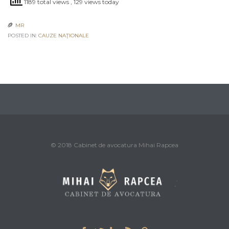
1189 total views
, 129 views today
MR

POSTED IN:
CAUZE NAŢIONALE
© 2018 Cabinet de avocatura Mihai Rapcea