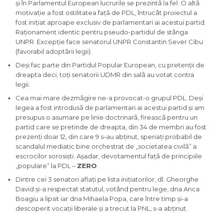
și în Parlamentul European lucrurile se prezintã la fel. O altã
motivație a fost ostilitatea fațã de PDL, întrucât proiectul a
fost inițiat aproape exclusiv de parlamentari ai acestui partid.
Raționament identic pentru pseudo-partidul de stânga
UNPR. Excepție face senatorul UNPR Constantin Sever Cibu
(favorabil adoptãrii legii).
Deși fac parte din Partidul Popular European, cu pretenții de
dreapta deci, toți senatorii UDMR din salã au votat contra
legii.
Cea mai mare dezmãgire ne-a provocat-o grupul PDL. Deși
legea a fost introdusã de parlamentari ai acestui partid și am
presupus o asumare pe linie doctrinarã, fireascã pentru un
partid care se pretinde de dreapta, din 34 de membri au fost
prezenți doar 12, din care 9 s-au abținut, speriați probabil de
scandalul mediatic bine orchestrat de „societatea civilã” a
escrocilor sorosiști. Așadar, devotamentul fațã de principiile
„populare” la PDL –
ZERO
.
Dintre cei 3 senatori aflați pe lista inițiatorilor, dl. Gheorghe
David și-a respectat statutul, votând pentru lege, dna Anca
Boagiu a lipsit iar dna Mihaela Popa, care între timp și-a
descoperit vocații liberale și a trecut la PNL, s-a abținut.