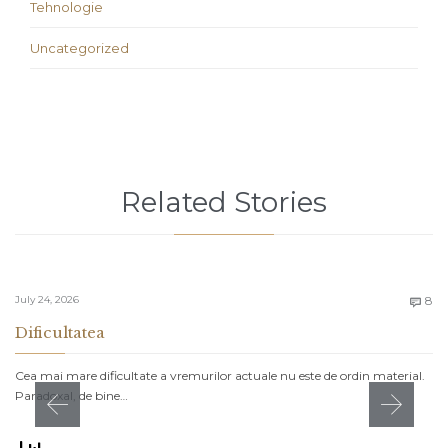
Tehnologie
Uncategorized
Related Stories
C
July 24, 2026
8

Dificultatea
Cea mai mare dificultate a vremurilor actuale nu este de ordin material.
Paradoxal, de bine…