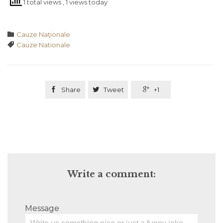
1 total views
, 1 views today
Category

Cauze Naţionale
Tags

Cauze Nationale

Share

Tweet

+1
Write a comment:
Message