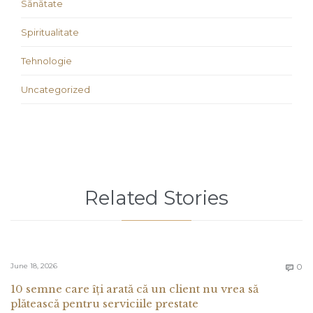
Sănătate
Spiritualitate
Tehnologie
Uncategorized
Related Stories
C
June 18, 2026
0

10 semne care îți arată că un client nu vrea să
plătească pentru serviciile prestate