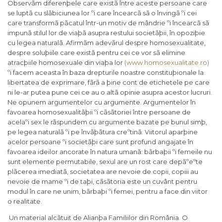
Observãm diferenþele care existã între aceste persoane care
se luptã cu slãbiciunea lor ºi care încearcã sã o învingã ºi cei
care transformã pãcatul într-un motiv de mândrie ºi încearcã sã
impunã stilul lor de viaþã asupra restului societãþii, în opoziþie
cu legea naturalã. Afirmãm adevãrul despre homosexualitate,
despre soluþiile care existã pentru cei ce vor sã elimine
atracþiile homosexuale din viaþa lor
(www.homosexualitate.ro)
ºi facem aceasta în baza drepturile noastre constituþionale la
libertatea de exprimare, fãrã a þine cont de etichetele pe care
ni le-ar putea pune cei ce au o altã opinie asupra acestor lucruri.
Ne opunem argumentelor cu argumente. Argumentelor în
favoarea homosexualitãþii ºi cãsãtoriei între persoane de
acelaºi sex le rãspundem cu argumente bazate pe bunul simþ,
pe legea naturalã ºi pe învãþãtura creºtinã. Viitorul aparþine
acelor persoane ºi societãþi care sunt profund angajate în
favoarea ideilor ancorate în natura umanã: bãrbaþii ºi femeile nu
sunt elemente permutabile, sexul are un rost care depãºeºte
plãcerea imediatã, societatea are nevoie de copii, copiii au
nevoie de mame ºi de taþi, cãsãtoria este un cuvânt pentru
modul în care ne unim, bãrbaþi ºi femei, pentru a face din viitor
o realitate.
Un material alcãtuit de Alianþa Familiilor din România. O