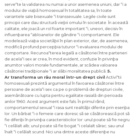
serveºte la validarea nu numai a unor asemenea uniuni, dar ºi a
modului de viaþã homosexual în totalitatea sa, în toate
variantele sale bisexuale ºi transsexuale. Legile civile sunt
principii care dau structurã vieþii omului în societate. În aceastã
calitate, ele joacã un rol foarte important ºi, uneori, decisiv în
influenþarea ºabloanelor de gândire ºi comportament. Ele
modeleazã viaþa societãþii în plan exterior, dar, de asemenea,
modificã profund percepþia tuturor ºi evaluarea modului de
comportare. Recunoaºterea legalã a cãsãtoriei între parteneri
de acelaºi sex ar crea, în mod evident, confuzie în privinþa
anumitor valori morale fundamentale, ar scãdea valoarea
cãsãtoriei tradiþionale ºi ar slãbi moralitatea publicã.
5.
Ar transforma un rãu moral într-un drept civil
Activiºtii
homosexuali prezintã argumentul în favoarea cãsãtoriei între
persoane de acelaºi sex ca pe o problemã de drepturi civile,
asemãnãtoare cu lupta pentru egalitate rasialã din perioada
anilor 1960. Acest argument este fals. În primul rând,
comportamentul sexual ºi rasa sunt realitãþi diferite prin esenþa
lor. Un bãrbat ºi o femeie care doresc sã se cãsãtoreascã pot sã
fie diferiþi în privinþa caracteristicilor lor: unul poate sã fie negru
ºi celãlalt alb; unul poate sã fie bogat ºi celalalt sãrac; sau unul
înalt ºi celãlalt scund. Nici una dintre aceste diferenþe nu