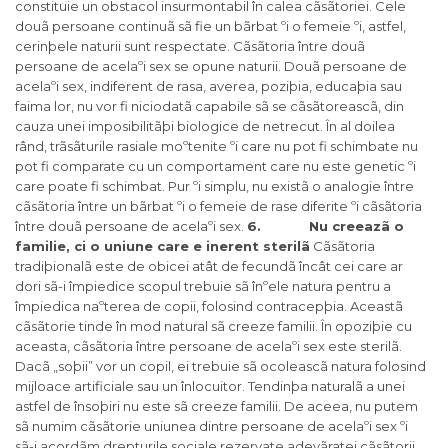
constituie un obstacol insurmontabil în calea cãsãtoriei. Cele
douã persoane continuã sã fie un bãrbat ºi o femeie ºi, astfel,
cerinþele naturii sunt respectate. Cãsãtoria între douã
persoane de acelaºi sex se opune naturii. Douã persoane de
acelaºi sex, indiferent de rasa, averea, poziþia, educaþia sau
faima lor, nu vor fi niciodatã capabile sã se cãsãtoreascã, din
cauza unei imposibilitãþi biologice de netrecut. În al doilea
rând, trãsãturile rasiale moºtenite ºi care nu pot fi schimbate nu
pot fi comparate cu un comportament care nu este genetic ºi
care poate fi schimbat. Pur ºi simplu, nu existã o analogie între
cãsãtoria între un bãrbat ºi o femeie de rase diferite ºi cãsãtoria
între douã persoane de acelaºi sex.
6. Nu creeazã o
familie, ci o uniune care e inerent sterilã
Cãsãtoria
tradiþionalã este de obicei atât de fecundã încât cei care ar
dori sã-i împiedice scopul trebuie sã înºele natura pentru a
împiedica naºterea de copii, folosind contracepþia. Aceastã
cãsãtorie tinde în mod natural sã creeze familii. În opoziþie cu
aceasta, cãsãtoria între persoane de acelaºi sex este sterilã.
Dacã „soþii” vor un copil, ei trebuie sã ocoleascã natura folosind
mijloace artificiale sau un înlocuitor. Tendinþa naturalã a unei
astfel de însoþiri nu este sã creeze familii. De aceea, nu putem
sã numim cãsãtorie uniunea dintre persoane de acelaºi sex ºi
sã-i acordãm drepturile sociale rezervate adevãratei cãsãtorii.