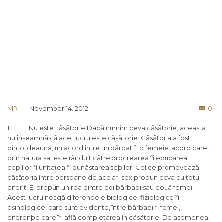
Co
MR
November 14, 2012
0

1. Nu este cãsãtorie Dacã numim ceva cãsãtorie, aceasta
nu înseamnã cã acel lucru este cãsãtorie. Cãsãtoria a fost,
dintotdeauna, un acord între un bãrbat ºi o femeie, acord care,
prin natura sa, este rânduit cãtre procrearea ºi educarea
copiilor ºi unitatea ºi bunãstarea soþilor. Cei ce promoveazã
cãsãtoria între persoane de acelaºi sex propun ceva cu totul
diferit. Ei propun unirea dintre doi bãrbaþi sau douã femei.
Acest lucru neagã diferenþele biologice, fiziologice ºi
psihologice, care sunt evidente, între bãrbaþi ºi femei,
diferenþe care îºi aflã completarea în cãsãtorie. De asemenea,