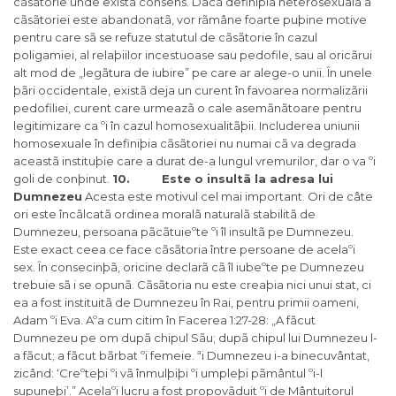
cãsãtorie unde existã consens. Dacã definiþia heterosexualã a
cãsãtoriei este abandonatã, vor rãmâne foarte puþine motive
pentru care sã se refuze statutul de cãsãtorie în cazul
poligamiei, al relaþiilor incestuoase sau pedofile, sau al oricãrui
alt mod de „legãtura de iubire” pe care ar alege-o unii. În unele
þãri occidentale, existã deja un curent în favoarea normalizãrii
pedofiliei, curent care urmeazã o cale asemãnãtoare pentru
legitimizare ca ºi în cazul homosexualitãþii. Includerea uniunii
homosexuale în definiþia cãsãtoriei nu numai cã va degrada
aceastã instituþie care a durat de-a lungul vremurilor, dar o va ºi
goli de conþinut.
10. Este o insultã la adresa lui
Dumnezeu
Acesta este motivul cel mai important. Ori de câte
ori este încãlcatã ordinea moralã naturalã stabilitã de
Dumnezeu, persoana pãcãtuieºte ºi îl insultã pe Dumnezeu.
Este exact ceea ce face cãsãtoria între persoane de acelaºi
sex. În consecinþã, oricine declarã cã îl iubeºte pe Dumnezeu
trebuie sã i se opunã. Cãsãtoria nu este creaþia nici unui stat, ci
ea a fost instituitã de Dumnezeu în Rai, pentru primii oameni,
Adam ºi Eva. Aºa cum citim în Facerea 1:27-28: „A fãcut
Dumnezeu pe om dupã chipul Sãu; dupã chipul lui Dumnezeu l-
a fãcut; a fãcut bãrbat ºi femeie. ªi Dumnezeu i-a binecuvântat,
zicând: ‘Creºteþi ºi vã înmulþiþi ºi umpleþi pãmântul ºi-l
supuneþi’.” Acelaºi lucru a fost propovãduit ºi de Mântuitorul