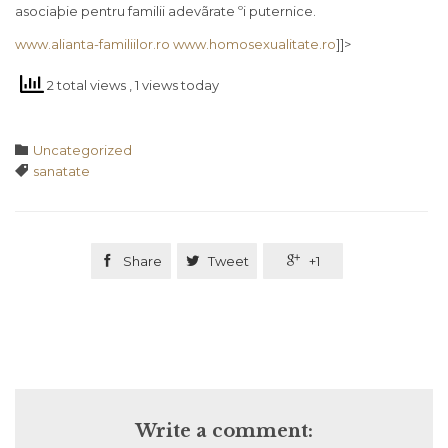
asociaþie pentru familii adevãrate ºi puternice.
www.alianta-familiilor.ro
www.homosexualitate.ro
]]>
2 total views
, 1 views today
Category

Uncategorized
Tags

sanatate

Share

Tweet

+1
Write a comment: