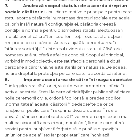
7. Anuleazã scopul statului de a acorda drepturi
sociale cãsãtoriei
Unul dintre motivele principale pentru care
statul acorda cãsãtoriei numeroase drepturi sociale este acela
cã, prin însãºi natura ºi configuraþia ei, cãsãtoria creeazã
condiþiile normale pentru o atmosferã stabilã, afectuoasã ºi
moralã beneficã creºterii copiilor – toþi rezultat al afecþiunii
reciproce dintre pãrinþi. Aceasta ajutã la perpetuarea ºi
întãrirea societãþii, în interesul evident al statului. Cãsãtoria
homosexualã nu oferã astfel de condiþii. Scopul ei principal,
vorbind în mod obiectiv, este satisfacþia personalã a douã
persoane a cãror uniune este sterilã prin natura sa. De aceea,
nu are dreptul la protecþia pe care statul o acordã cãsãtoriei.
8. Impune acceptarea de cãtre întreaga societate
Prin legalizarea cãsãtoriei, statul devine promotorul oficial ºi
activ al acesteia. Statul le cere oficialitãþilor publice sã oficieze
noile ceremonii civile, ordonã ºcolilor sã le predea copiilor
„normalitatea” acestei cãsãtorii ºi pedepseºte pe orice
funcþionar public care îºi exprimã dezaprobarea. În sfera
privatã, pãrinþii care obiecteazã îºi vor vedea copiii expuºi mai
mult ca niciodatã acestei noi „moralitãþi”, firmele care oferã
servicii pentru nunþi vor fi forþate sã le punã la dispoziþia
uniunilor de acelaºi sex iar proprietarii care închiriazã