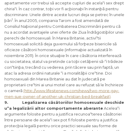
apartamente vor trebui sã accepte cupluri de acelaºi sex drept
chiriaºi. În caz contrar, toþi vor fi acþionaþi în instanþã pentru
discriminare. Unele dintre aceste lucruri deja se petrec în unele
1
þãri
. În anul 2005, compania Tarom a fost amendatã de
Consiliul Naþional pentru Combaterea Discriminãrii pentru cã
nu a acordat avantajele unei oferte de Ziua Îndrãgostiþilor unei
perechi de homosexuali. În Marea Britanie, activiºtii
homosexuali solicitã deja guvernului sã forþeze bisericile sã
oficieze cãsãtorii homosexuale (informaþie actualizatã în
noiembrie 2011). În orice situaþie în care cãsãtoria interfereazã
cu societatea, statul va pretinde ca toþi cetãþenii sã-ºi trãdeze
conºtiinþa, trecând cu vederea, prin tãcere sau prin faptã, un
atac la adresa ordinii naturale ºi a moralitãþii creºtine. Doi
homosexuali din Marea Britanie au dat în judecatã pe
proprietarii creºtini ai unui motel care au refuzat sã le închirieze
o camerã
(http://www.lifesitenews.com/news/two-more-gay-
men-sue-owner-of-another-uk-christian-bed-breakfast)
.
9. Legalizarea cãsãtoriilor homosexuale deschide
uºa legalizãrii altor comportamente aberante
Aceleaºi
argumente folosite pentru a justifica recunoaºterea cãsãtoriei
între persoane de acelaºi sex pot fi folosite pentru a justifica
protecþia legalã pentru orice practici sexuale sau forme de