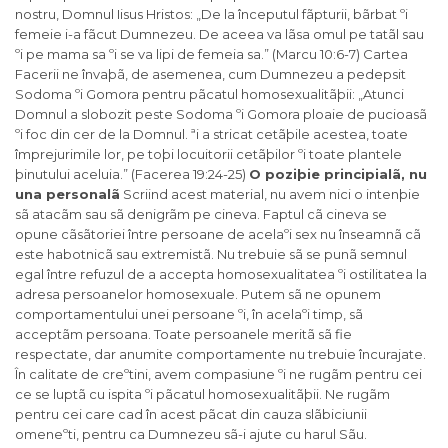
nostru, Domnul Iisus Hristos: „De la începutul fãpturii, bãrbat ºi
femeie i-a fãcut Dumnezeu. De aceea va lãsa omul pe tatãl sau
ºi pe mama sa ºi se va lipi de femeia sa.” (Marcu 10:6-7) Cartea
Facerii ne învaþã, de asemenea, cum Dumnezeu a pedepsit
Sodoma ºi Gomora pentru pãcatul homosexualitãþii: „Atunci
Domnul a slobozit peste Sodoma ºi Gomora ploaie de pucioasã
ºi foc din cer de la Domnul. ªi a stricat cetãþile acestea, toate
împrejurimile lor, pe toþi locuitorii cetãþilor ºi toate plantele
þinutului aceluia.” (Facerea 19:24-25)
O poziþie principialã, nu
una personalã
Scriind acest material, nu avem nici o intenþie
sã atacãm sau sã denigrãm pe cineva. Faptul cã cineva se
opune cãsãtoriei între persoane de acelaºi sex nu înseamnã cã
este habotnicã sau extremistã. Nu trebuie sã se punã semnul
egal între refuzul de a accepta homosexualitatea ºi ostilitatea la
adresa persoanelor homosexuale. Putem sã ne opunem
comportamentului unei persoane ºi, în acelaºi timp, sã
acceptãm persoana. Toate persoanele meritã sã fie
respectate, dar anumite comportamente nu trebuie încurajate.
În calitate de creºtini, avem compasiune ºi ne rugãm pentru cei
ce se luptã cu ispita ºi pãcatul homosexualitãþii. Ne rugãm
pentru cei care cad în acest pãcat din cauza slãbiciunii
omeneºti, pentru ca Dumnezeu sã-i ajute cu harul Sãu.