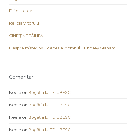
Dificultatea
Religia viitorului
CINE ȚINE PÂINEA
Despre misteriosul deces al domnului Lindsey Graham
Comentarii
Neele
on
Bogăția lui TE IUBESC
Neele
on
Bogăția lui TE IUBESC
Neele
on
Bogăția lui TE IUBESC
Neele
on
Bogăția lui TE IUBESC