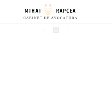


