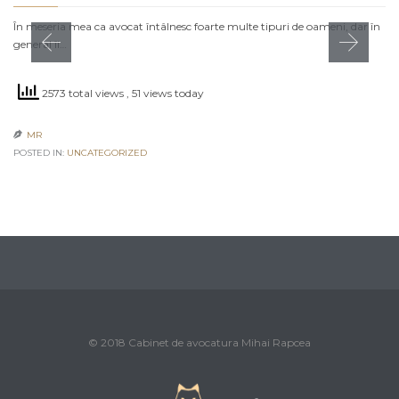
În meseria mea ca avocat întâlnesc foarte multe tipuri de oameni, dar în
general îi…
2573 total views
, 51 views today
MR

POSTED IN:
UNCATEGORIZED
© 2018 Cabinet de avocatura Mihai Rapcea