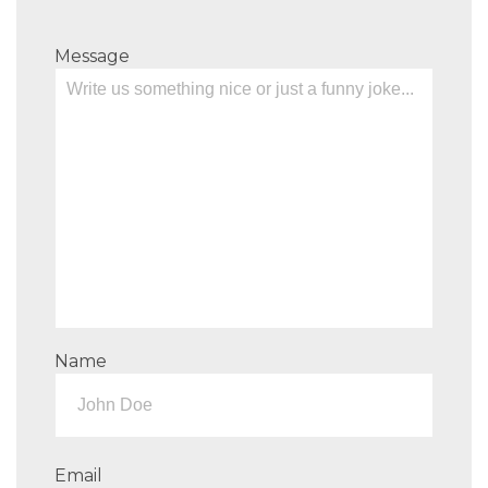
Message
Name
Email