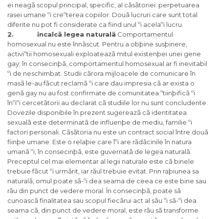
ei neagã scopul principal, specific, al cãsãtoriei: perpetuarea
rasei umane ºi creºterea copiilor. Douã lucruri care sunt total
diferite nu pot fi considerate ca fiind unul ºi acelaºi lucru.
2. încalcã legea naturalã
Comportamentul
homosexual nu este înnãscut. Pentru a obþine susþinere,
activiºtii homosexuali exploateazã mitul existenþei unei gene
gay; în consecinþã, comportamentul homosexual ar fi inevitabil
ºi de neschimbat. Studii cãrora mijloacele de comunicare în
masã le-au fãcut reclamã ºi care dau impresia cã ar exista o
genã gay nu au fost confirmate de comunitatea ºtiinþificã ºi
înºiºi cercetãtorii au declarat cã studiile lor nu sunt concludente.
Dovezile disponibile în prezent sugereazã cã identitatea
sexualã este determinatã de influenþe de mediu, familie ºi
factori personali. Cãsãtoria nu este un contract social între douã
fiinþe umane. Este o relaþie care îºi are rãdãcinile în natura
umanã ºi, în consecinþã, este guvernatã de legea naturalã.
Preceptul cel mai elementar al legii naturale este cã binele
trebuie fãcut ºi urmãrit, iar rãul trebuie evitat. Prin raþiunea sa
naturalã, omul poate sã-ºi dea seama de ceea ce este bine sau
rãu din punct de vedere moral. În consecinþã, poate sã
cunoascã finalitatea sau scopul fiecãrui act al sãu ºi sã-ºi dea
seama cã, din punct de vedere moral, este rãu sã transforme