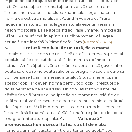
mijloacele care îl ajutã sã îndeplineascã un act în scopul acelui
act. Orice situaþie care instituþionalizeazã ocolirea prin
înºelãciune a scopului actului sexual încalcã legea naturalã ºi
norma obiectivã a moralitãþii. Având în vedere cã îºi are
rãdãcina în natura umanã, legea naturalã este universalã ºi
neschimbãtoare. Ea se aplicã întregii rase umane, în mod egal.
Sfântul Pavel afirmã, în epistola sa cãtre romani, cã legea
naturalã este înscrisã în inima fiecãrui om
(Romani 2:14-15)
.
3. Ii refuzã copilului fie un tatã, fie o mamã
Literalmente, sute de studii aratã cã este în interesul suprem al
copilului sã fie crescut de tatãl ºi de mama sa, pãrinþii lui
naturali. Am învãþat, vãzând urmãrile divorþului, cã guvernul nu
poate sã creeze niciodatã suficiente programe sociale care sã
compenseze lipsa mamei sau a tatãlui. Situaþia nefericitã a
acestor copii ar deveni normã pentru toþi copiii crescuþi de
douã persoane de acelaºi sex. Un copil aflat într-o astfel de
cãsãtorie va fi întotdeauna lipsit fie de mama naturalã, fie de
tatãl natural. Va fi crescut de o parte care nu are nici o legãturã
de sânge cu el. Va fi întotdeauna lipsit de un model a ceea ce
înseamnã sã fi mamã sau tatã. Cãsãtoria între pãrinþi de acelaºi
sex ignorã interesul copilului.
4. Valideazã ºi
promoveazã homosexualitatea ca stil de viaþã
În
numele „familiei”, cãsãtoria între parteneri de acelaºi sex