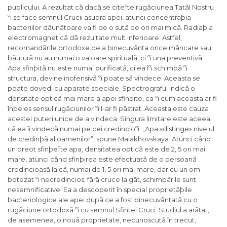
publicului. A rezultat cã dacã se citeºte rugãciunea Tatãl Nostru
ºi se face semnul Crucii asupra apei, atunci concentraþia
bacteriilor dãunãtoare va fi de o sutã de ori mai micã. Radiaþia
electromagneticã dã rezultate mult inferioare. Astfel,
recomandãrile ortodoxe de a binecuvânta orice mâncare sau
bãuturã nu au numai o valoare spiritualã, ci ºi una preventivã.
Apa sfinþitã nu este numai purificatã, ci ea îºi schimbã ºi
structura, devine inofensivã ºi poate sã vindece. Aceasta se
poate dovedi cu aparate speciale. Spectrograful indicã o
densitate opticã mai mare a apei sfinþite, ca ºi cum aceasta ar fi
înþeles sensul rugãciunilor ºi l-ar fi pãstrat. Aceasta este cauza
acestei puteri unice de a vindeca. Singura limitare este aceea
cã ea îi vindecã numai pe cei credincioºi. „Apa «distinge» nivelul
de credinþã al oamenilor”, spune Malakhovskaya. Atunci când
un preot sfinþeºte apa, densitatea opticã este de 2, 5 ori mai
mare, atunci când sfinþirea este efectuatã de o persoanã
credincioasã laicã, numai de 1, 5 ori mai mare, dar cu un om
botezat ºi necredincios, fãrã cruce la gât, schimbãrile sunt
nesemnificative. Ea a descoperit în special proprietãþile
bacteriologice ale apei dupã ce a fost binecuvântatã cu o
rugãciune ortodoxã ºi cu semnul Sfintei Cruci. Studiul a arãtat,
de asemenea, o nouã proprietate, necunoscutã în trecut,