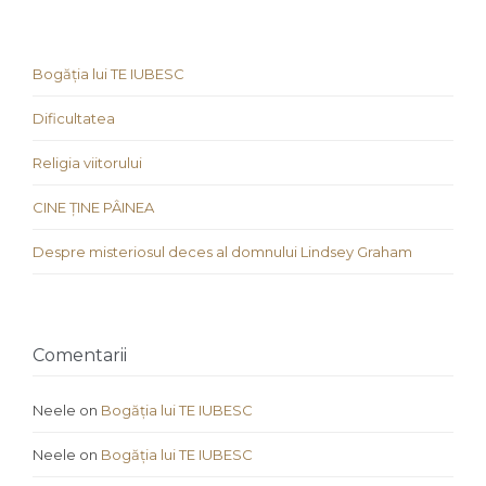
Bogăția lui TE IUBESC
Dificultatea
Religia viitorului
CINE ȚINE PÂINEA
Despre misteriosul deces al domnului Lindsey Graham
Comentarii
Neele
on
Bogăția lui TE IUBESC
Neele
on
Bogăția lui TE IUBESC