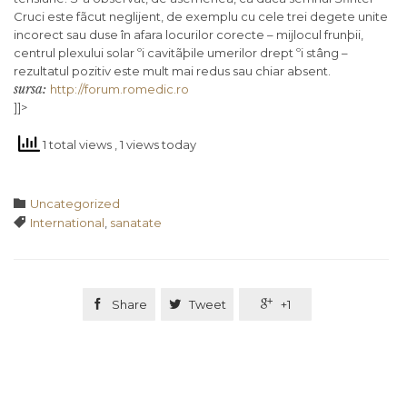
Cruci este fãcut neglijent, de exemplu cu cele trei degete unite
incorect sau duse în afara locurilor corecte – mijlocul frunþii,
centrul plexului solar ºi cavitãþile umerilor drept ºi stâng –
rezultatul pozitiv este mult mai redus sau chiar absent.
sursa:
http://forum.romedic.ro
]]>
1 total views
, 1 views today
Category

Uncategorized
Tags

International
,
sanatate

Share

Tweet

+1