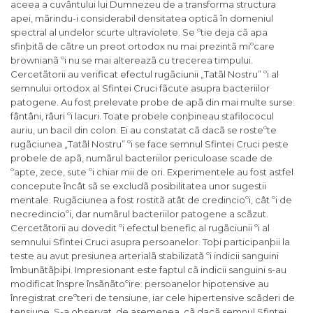
aceea a cuvântului lui Dumnezeu de a transforma structura
apei, mãrindu-i considerabil densitatea opticã în domeniul
spectral al undelor scurte ultraviolete. Se ºtie deja cã apa
sfinþitã de cãtre un preot ortodox nu mai prezintã miºcare
brownianã ºi nu se mai altereazã cu trecerea timpului.
Cercetãtorii au verificat efectul rugãciunii „Tatãl Nostru” ºi al
semnului ortodox al Sfintei Cruci fãcute asupra bacteriilor
patogene. Au fost prelevate probe de apã din mai multe surse:
fântâni, râuri ºi lacuri. Toate probele conþineau stafilococul
auriu, un bacil din colon. Ei au constatat cã dacã se rosteºte
rugãciunea „Tatãl Nostru” ºi se face semnul Sfintei Cruci peste
probele de apã, numãrul bacteriilor periculoase scade de
ºapte, zece, sute ºi chiar mii de ori. Experimentele au fost astfel
concepute încât sã se excludã posibilitatea unor sugestii
mentale. Rugãciunea a fost rostitã atât de credincioºi, cât ºi de
necredincioºi, dar numãrul bacteriilor patogene a scãzut.
Cercetãtorii au dovedit ºi efectul benefic al rugãciunii ºi al
semnului Sfintei Cruci asupra persoanelor. Toþi participanþii la
teste au avut presiunea arterialã stabilizatã ºi indicii sanguini
îmbunãtãþiþi. Impresionant este faptul cã indicii sanguini s-au
modificat înspre însãnãtoºire: persoanelor hipotensive au
înregistrat creºteri de tensiune, iar cele hipertensive scãderi de
tensiune. S-a observat, de asemenea, cã dacã semnul Sfintei