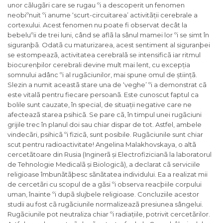
unor cãlugãri care se rugau ºi a descoperit un fenomen
neobiºnuit ºi anume ‘scurt-circuitarea’ activitãții cerebrale a
cortexului. Acest fenomen nu poate fi observat decât la
bebeluºii de trei luni, când se aflã la sânul mamei lor ºi se simt în
siguranþã. Odatã cu maturizarea, acest sentiment al siguranþei
se estompeazã, activitatea cerebralã se intensificã iar ritmul
biocurenþilor cerebrali devine mult mai lent, cu excepția
somnului adânc ºi al rugãciunilor, mai spune omul de științã.
Slezin a numit aceastã stare una de ‘veghe’ ºi a demonstrat cã
este vitalã pentru fiecare persoanã. Este cunoscut faptul ca
bolile sunt cauzate, în special, de situații negative care ne
afecteazã starea psihicã. Se pare cã, în timpul unei rugãciuni
grijile trec în planul doi sau chiar dispar de tot. Astfel, ambele
vindecãri, psihicã ºi fizicã, sunt posibile. Rugãciunile sunt chiar
scut pentru radioactivitate! Angelina Malakhovskaya, o altã
cercetãtoare din Rusia (Inginerã și Electrofizicianã la laboratorul
de Tehnologie Medicalã și Biologicã), a declarat cã serviciile
religioase îmbunãtãþesc sãnãtatea individului. Ea a realizat mii
de cercetãri cu scopul de a gãsi ºi observa reacþiile corpului
uman, înainte ºi dupã slujbele religioase. Concluziile acestor
studii au fost cã rugãciunile normalizeazã presiunea sângelui.
Rugãciunile pot neutraliza chiar ºi radiațiile, potrivit cercetãrilor.