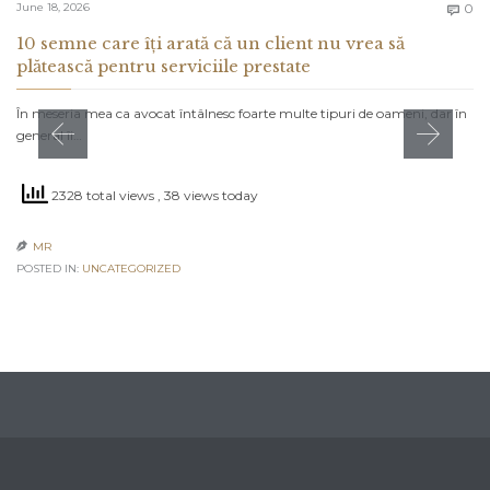
C
June 18, 2026
0

10 semne care îți arată că un client nu vrea să
plătească pentru serviciile prestate
În meseria mea ca avocat întâlnesc foarte multe tipuri de oameni, dar în
general îi…
2328 total views
, 38 views today
MR

POSTED IN:
UNCATEGORIZED