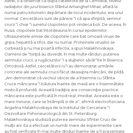
Astfel, s-a observat cã dupã catastrofa de la Cernobâl, nivelul
radiaþilor din jurul bisericii Sfântul Arhanghel Mihail, aflatã la
numai patru kilometri depãrtare de locul incidentului, era unul
normal. Cercetãtorii sunt de pãrere ºi cã apa sfinþitã, semnul
crucii ºi chiar ºi sunetul clopotelor pot vindeca boli. De aceea, în
Rusia, clopotele bat întotdeauna în cursul epidemiilor.
Ultrasunetele emise de clopotele care bat omoarã virușii de
gripa, hepatitã și tifos, dar nu numai. Proteinele virușilor se
curbeazã și nu mai poartã infecția, a spus Malakhovskaya.
Oamenii de ºtiinþã au dovedit, în mai multe rânduri, puterea
semnului crucii, a rugãciunilor ºi a slujbelor sãvârºite în Biserica
Ortodoxã. Astfel, cercetãtorii ruºi au demonstrat urmãrile
concrete ale semnului crucii fãcut deasupra mâncãrii, de pildã.
„Am demonstrat cã vechiul obicei de a însemna cu Sfânta
Cruce mâncarea ºi bãutura înainte de masã are o însemnãtate
misticã profundã. Aceastã tradiþie are consecinþe practice:
mâncarea este purificatã în mod real, imediat. Aceasta este o
mare minune, care se întâmplã zi de zi”, afirmã electrofiziciana
Angelina Malakhovskaya de la Institutul de Cercetare ºi
Dezvoltare Psihoneurologicã din St. Petersburg.
Malakhovskaya studiazã puterea semnului Sfintei Cruci de
mulþi ani. Ea a efectuat un numãr mare de experimente care
au fost verificate în mai multe rânduri înainte de a fi prezentate