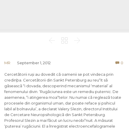



Co
MR
September 1, 2012
0

Cercetãtorii ruși au dovedit cã oamenii se pot vindeca prin
credinþa. Cercetãtorii din Sankt Petersburg au reuºit sã
gãseascã ºi dovada, descoperind mecanismul ‘material’ al
fenomenului divin. ‘Rugãciunea este un remediu puternic. De
asemenea, ºi atingerea moaºtelor. Nu numai cã regleazã toate
procesele din organismul uman, dar poate reface și psihicul
labil al bolnavului’, a declarat Valery Slezin, directorul Institului
de Cercetare Neuropsihologicã din Sankt Petersburg.
Profesorul Slezin a mai fãcut un lucru neobiºnuit. A mãsurat
‘puterea’ rugãciunii. El a înregistrat electroencefalogramele