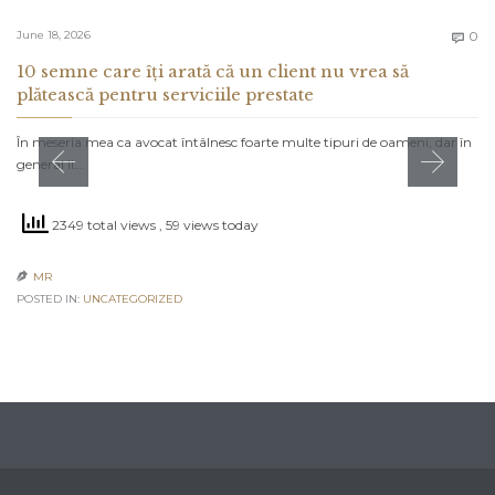
C
June 18, 2026
0

10 semne care îți arată că un client nu vrea să
plătească pentru serviciile prestate
În meseria mea ca avocat întâlnesc foarte multe tipuri de oameni, dar în
general îi…
2349 total views
, 59 views today
MR

POSTED IN:
UNCATEGORIZED