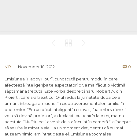



Co
MR
November 10, 2012
0

Emisiunea “Happy Hour”, cunoscutã pentru modul în care
afecteazã inteligenþa telespectatorilor, a mai fãcut o victimã
sãptãmâna trecutã. Este vorba despre tânãrul Robert A. din
Ploieºti, care s-a trezit cu IQ-ul redus la jumãtate dupã ce a
urmãrit întreaga emisiune, în ciuda avertismentelor familiei ºi
prietenilor. “Era un bãiat inteligent ºi cultivat, ºtia limbi strãine ºi
voia sã devinã profesor”, a declarat, cu ochii în lacrimi, mama
acestuia. “Nu ºtiu ce i-a venit de s-a încuiat în camerã ºi a început
sã se uite la mizeria aia. La un moment dat, pentru cã nu mai
auzeam nimic, am intrat peste el. Emisiunea tocmai se