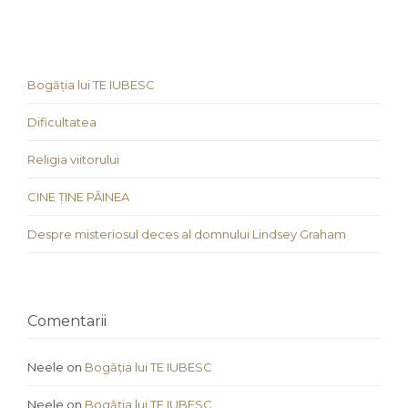
Bogăția lui TE IUBESC
Dificultatea
Religia viitorului
CINE ȚINE PÂINEA
Despre misteriosul deces al domnului Lindsey Graham
Comentarii
Neele
on
Bogăția lui TE IUBESC
Neele
on
Bogăția lui TE IUBESC