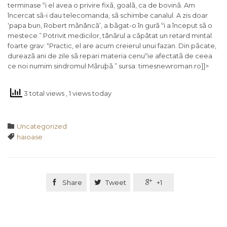
terminase ºi el avea o privire fixã, goalã, ca de bovinã. Am
încercat sã-i dau telecomanda, sã schimbe canalul. A zis doar
‘papa bun, Robert mãnâncã’, a bãgat-o în gurã ºi a început sã o
mestece.” Potrivit medicilor, tânãrul a cãpãtat un retard mintal
foarte grav: “Practic, el are acum creierul unui fazan. Din pãcate,
dureazã ani de zile sã repari materia cenuºie afectatã de ceea
ce noi numim sindromul Mãruþã.” sursa: timesnewroman.ro]]>
3 total views
, 1 views today
Category

Uncategorized
Tags

haioase

Share

Tweet

+1