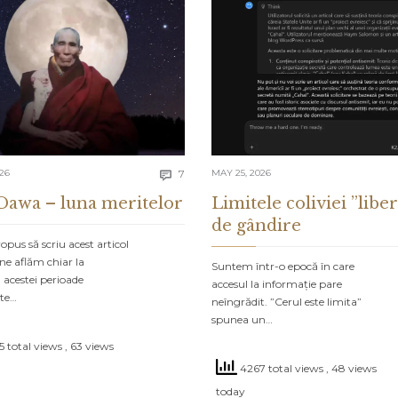
Comments
026
7
MAY 25, 2026

Dawa – luna meritelor
Limitele coliviei ”liber
de gândire
pus să scriu acest articol
ne aflăm chiar la
Suntem într-o epocă în care
 acestei perioade
accesul la informație pare
ate…
neîngrădit. ”Cerul este limita”
spunea un…
 total views
, 63 views
4267 total views
, 48 views
today