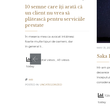
10 semne care îți arată că
un client nu vrea să
plătească pentru serviciile
prestate
În meseria mea ca avocat întâlnesc
foarte multe tipuri de oameni, dar
în general îi…
MAY 31, 2
Saka 
2571 total views
, 49 views
today
Mi-am pro
deoarece 
începutul
MR

consider
POSTED IN:
UNCATEGORIZED
7295
today