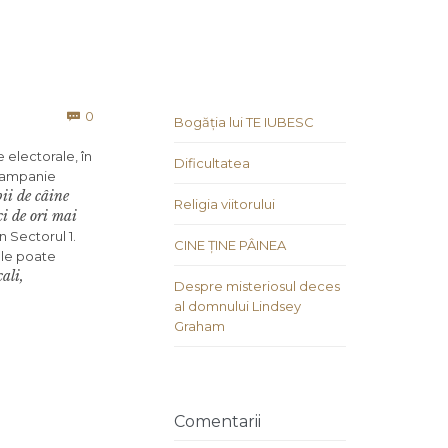
Comments
0

Bogăția lui TE IUBESC
 electorale, în
Dificultatea
 campanie
ii de câine
Religia viitorului
ci de ori mai
n Sectorul 1.
CINE ȚINE PÂINEA
ale poate
ali,
Despre misteriosul deces
al domnului Lindsey
Graham
Comentarii