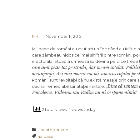
MR
November 11, 2012
Milioane de români au avut azi un ºoc când au ieºit din 
care zâmbeau hidos cei mai siniºtrii dintre români, po
electoralã, situaþia urmeazã sã devinã pe zi ce trece 
care sunt peste tot pe stradã, dar m-am înºelat. Politici
deranjanþi. Azi nici mãcar nu mi-am scos copilul pe s
Românii sunt revoltaþi cã nu existã mesaje prin care 
Bine cã suntem a
dãuna iremediabil sãnãtãþii mintale. „
Voiculescu, Videanu sau Vadim nu ni se spune nimic
”,
2 total views
, 1 views today
Category

Uncategorized
Tags

haioase