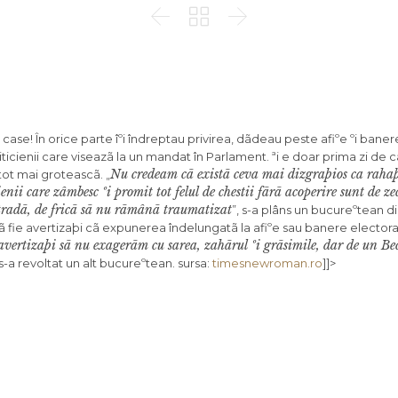



case! În orice parte îºi îndreptau privirea, dãdeau peste afiºe ºi banere
liticienii care viseazã la un mandat în Parlament. ªi e doar prima zi de
Nu credeam cã existã ceva mai dizgraþios ca rahaþ
tot mai groteascã. „
enii care zâmbesc ºi promit tot felul de chestii fãrã acoperire sunt de ze
tradã, de fricã sã nu rãmânã traumatizat
”, s-a plâns un bucureºtean di
sã fie avertizaþi cã expunerea îndelungatã la afiºe sau banere elector
vertizaþi sã nu exagerãm cu sarea, zahãrul ºi grãsimile, dar de un Bec
 s-a revoltat un alt bucureºtean. sursa:
timesnewroman.ro
]]>