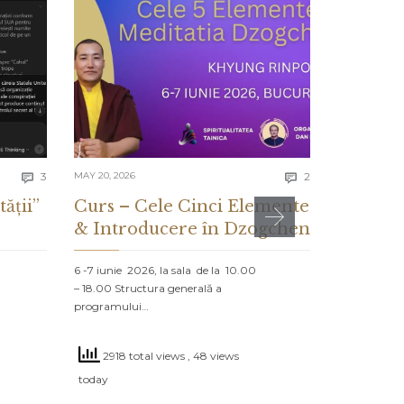
Comments
Comments
3
MAY 20, 2026
2
MAY 13, 2026


tății”
Curs – Cele Cinci Elemente
CE ES
& Introducere în Dzogchen
ȘI CE 
DESPR
6 -7 iunie 2026, la sala de la 10.00
– 18.00 Structura generală a
PROLOG: MA
programului…
NORD Un vap
navighează că
2918 total views
, 48 views
2745 to
today
today