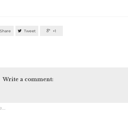
Share

Tweet

+1
Write a comment: