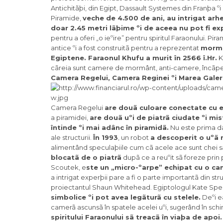
Antichitãþi, din Egipt, Dassault Systemes din Franþa º
Piramide,
veche de 4.500 de ani, au intrigat arh
doar 2.45 metri lãþime ºi de aceea nu pot fi e
pentru a oferi „o ieºire” pentru spiritul Faraonului. Pi
antice ºi a fost construitã pentru a reprezentat
mormân
Egiptene. Faraonul Khufu a murit în 2566 î.Hr.
K
cãreia sunt camere de mormânt, anti-camere, încãperi
Camera Regelui, Camera Reginei ºi Marea Galer
Camera Regelui
are douã culoare conectate cu e
a piramidei,
are douã uºi de piatrã ciudate ºi mis
întinde ºi mai adânc în piramidã.
Nu este prima da
ale structurii.
În 1993
, un robot
a descoperit o uºã
alimentând speculaþiile cum cã acele ace sunt chei 
blocatã de o piatrã
dupã ce a reuºit sã foreze prin
Scoutek, e
ste un „micro-ºarpe” echipat cu o cam
a intrigat experþii pare a fi o parte importantã din st
proiectantul Shaun Whitehead. Egiptologul Kate Spe
simbolice ºi pot avea legãturã cu stelele.
Deºi ea
camerã ascunsã în spatele acelei uºi, sugerând în sc
spiritului Faraonului sã treacã în viaþa de apoi.