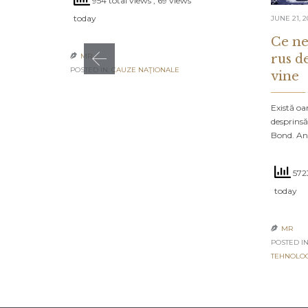
954 total views
, 69 views
today
JUNE 21, 2
Ce ne
rus d
MR

POSTED IN:
CAUZE NAŢIONALE
vine
Există oa
desprinsă
Bond. An
5723
today
MR

POSTED IN
TEHNOLO