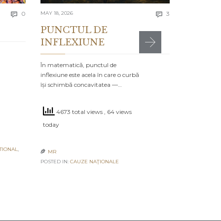
4251 to
Comments
Comments
today
0
MAY 18, 2026
3


PUNCTUL DE
INFLEXIUNE
MR

POSTED IN:
CA
În matematică, punctul de
inflexiune este acela în care o curbă
își schimbă concavitatea —…
4673 total views
, 64 views
today
TIONAL
,
MR

POSTED IN:
CAUZE NAŢIONALE