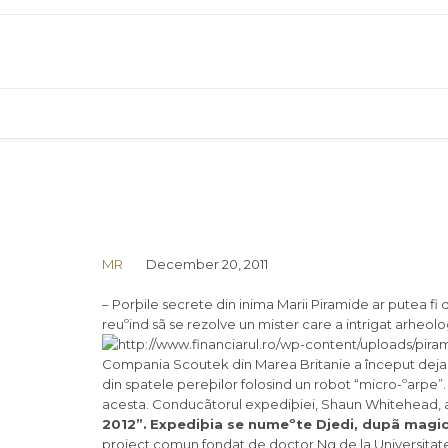
MR
December 20, 2011
– Porþile secrete din inima Marii Piramide ar putea fi
reuºind sã se rezolve un mister care a intrigat arheolog
Compania Scoutek din Marea Britanie a început deja ex
din spatele pereþilor folosind un robot “micro-ºarpe”.
acesta. Conducãtorul expediþiei, Shaun Whitehead, a
2012”.
Expediþia se numeºte Djedi, dupã magici
proiect comun fondat de doctor Ng de la Universitate