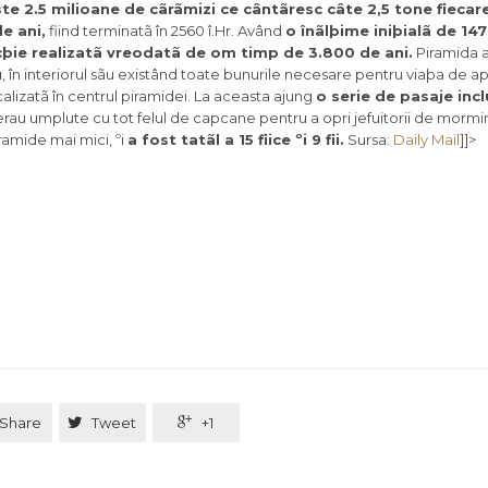
ste 2.5 milioane de cãrãmizi ce cântãresc câte 2,5 tone fiecare
e ani,
fiind terminatã în 2560 î.Hr. Având
o înãlþime iniþialã de 147
cþie realizatã vreodatã de om timp de 3.800 de ani.
Piramida a
u
, în interiorul sãu existând toate bunurile necesare pentru viaþa de apo
lizatã în centrul piramidei. La aceasta ajung
o serie de pasaje incl
rau umplute cu tot felul de capcane pentru a opri jefuitorii de mormi
iramide mai mici, ºi
a fost tatãl a 15 fiice ºi 9 fii.
Sursa:
Daily Mail
]]>
Share

Tweet

+1