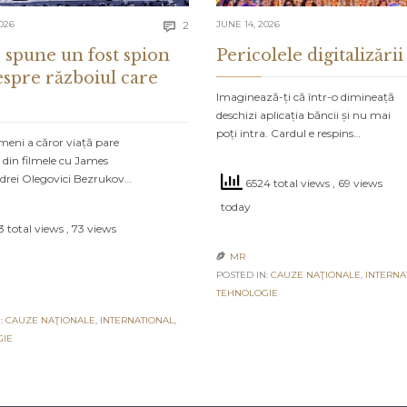
Comments
026
2
JUNE 14, 2026

 spune un fost spion
Pericolele digitalizării
espre războiul care
Imaginează-ți că într-o dimineață
deschizi aplicația băncii și nu mai
poți intra. Cardul e respins…
meni a căror viață pare
 din filmele cu James
drei Olegovici Bezrukov…
6524 total views
, 69 views
today
 total views
, 73 views
MR

POSTED IN:
CAUZE NAŢIONALE
,
INTERNA
TEHNOLOGIE
:
CAUZE NAŢIONALE
,
INTERNATIONAL
,
GIE