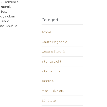
.
Piramida a
 metri,
 fost
i, inclusiv
Categorii
usiv o
nte. Khufu a
Arhive
Cauze Naţionale
Creaţie literară
Intense Light
international
Juridice
Misa – Bivolaru
Sănătate