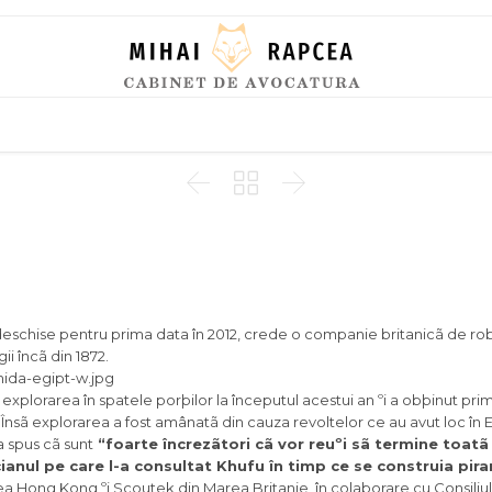
Skip
to
content



 deschise pentru prima data în 2012, crede o companie britanicã de rob
ii încã din 1872.
plorarea în spatele porþilor la începutul acestui an ºi a obþinut pri
 Însã explorarea a fost amânatã din cauza revoltelor ce au avut loc în 
 spus cã sunt
“foarte încrezãtori cã vor reuºi sã termine toat
anul pe care l-a consultat Khufu în timp ce se construia pir
a Hong Kong ºi Scoutek din Marea Britanie, în colaborare cu Consili