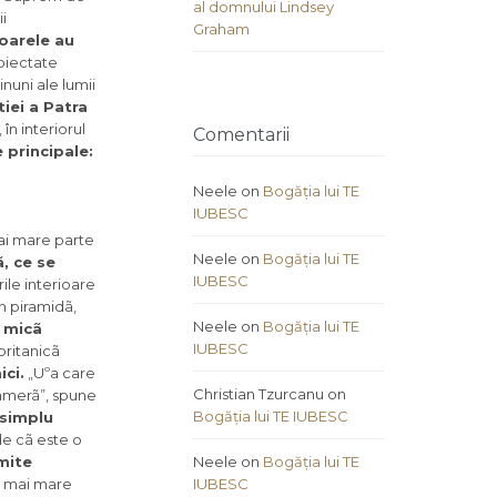
al domnului Lindsey
i
Graham
oarele au
oiectate
inuni ale lumii
iei a Patra
n interiorul
Comentarii
 principale:
Neele
on
Bogăția lui TE
IUBESC
ai mare parte
Neele
on
Bogăția lui TE
, ce se
IUBESC
ile interioare
n piramidã,
Neele
on
Bogăția lui TE
ã micã
IUBESC
britanicã
ci.
„Uºa care
Christian Tzurcanu
on
 camerã”, spune
Bogăția lui TE IUBESC
 simplu
de cã este o
mite
Neele
on
Bogăția lui TE
a mai mare
IUBESC