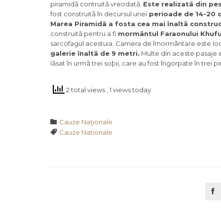
piramidã contruitã vreodatã.
Este realizatã din pe
fost construitã în decursul unei
perioade de 14-20 d
Marea Piramidã a fosta cea mai înaltã constru
construitã pentru a fi
mormântul Faraonului Khuf
sarcofagul acestuia. Camera de îmormântare este loca
galerie înaltã de 9 metri.
Multe din aceste pasaje e
lãsat în urmã trei soþii, care au fost îngorpate în trei p
2 total views
, 1 views today
Category

Cauze Naţionale
Tags

Cauze Nationale
