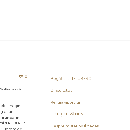
Comments
0

Bogăția lui TE IUBESC
oticã, astfel
Dificultatea
Religia viitorului
mele imagini
Egipt anul
CINE ȚINE PÂINEA
ã munca în
amida.
Este un
Despre misteriosul deces
ul Suprem de