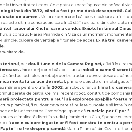
i de la Universitatea Leeds. Cele patru culoare înguste din adâncul Mari
eologii încã din 1872, când a fost prima datã descoperitã.
Cul
xplorate de oameni.
Mulþi experþi cred cã aceste culoare au fost pr
ramida este ultima construcþie care încã stã în picioare din cele ºapte m
tul faraonului Khufu, care a condus Egiptul în timpul Dinast
hufu a construit Marea Piramidã din Giza ca un mormânt monumental, î
 simple, culoare de ventilaþie ºi tunele de acces. Existã
trei camere
ie.
xteriorul
, dar
douã tunele de la Camera Reginei,
aflatã în cea m
terioase.
Unii experþi cred cã acest lucru
indicã o camerã secretã
tã când au fost folosiþi roboþi pentru a aduna dovezi despre adâncur
 micã montatã cu ace de metal,
primele obiecte din metal gãsite î
sau mânere pentru o uºã.
În 2002
, un robot diferit
a filmat o camer
 primul perete de piatrã. Cel mai recent robot, construit de compania 
erã proiectatã pentru a reuºi sã exploreze spaþiile foarte mi
ructura piramidei, ºi nu doar ceva care sã nu lase gunoaiele sã intre în
nce de la Universitatea Cambridge, spune cã
tunelele pot fi pur ºi
 nu este implicatã direct în studiul piramidei din Giza, Spence nu cre
himb cã
acele culoare înguste ar fi fost construite pentru a per
Fapte ºi cifre despre piramidã
Marea Piramidã din Giza a fost ce