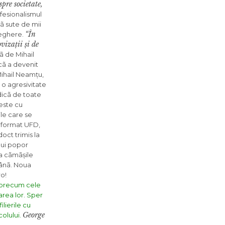
spre societate,
fesionalismul
ã sute de mii
“În
veghere.
vizații și de
ã de Mihail
cã a devenit
 Mihail Neamțu,
 o agresivitate
dicã de toate
 este cu
ile care se
a format UFD,
oct trimis la
nui popor
ea cãmãșile
mânã. Noua
ro!
e precum cele
area lor. Sper
lierile cu
George
olului.