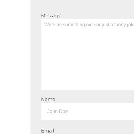
Message
Name
Email