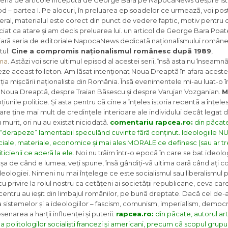
seria de articole începutã de George Bara pe NapocaNews despre ist
d – partea I. Pe alocuri, în preluarea episoadelor ce urmeazã, voi posta
neral, materialul este corect din punct de vedere faptic, motiv pentru 
iat ca atare și am decis preluarea lui. un articol de George Bara
Poat
liarã seria de editoriale NapocaNews dedicatã naționalismului române
tul:
Cine a compromis naționalismul românesc dupã 1989
,
ima
. Astãzi voi scrie ultimul episod al acestei serii, însã asta nu înseamn
 aceast foileton. Am lãsat intenționat Noua Dreaptã în afara acestei 
ția mișcãrii naționaliste din România. Însã evenimentele mi-au luat-o î
e Noua Dreaptã, despre Traian Bãsescu și despre Varujan Vozganian.
M
unile politice. Și asta pentru cã cine a înțeles istoria recentã a înțele
care ține mai mult de credințele interioare ale individului decât legat
 murit, ori nu au existat niciodatã.
comentariu rapcea.ro:
din pãcat
 “derapeze” lamentabil speculând cuvinte fãrã conținut. Ideologiile 
ciale, materiale, economice și mai ales MORALE ce definesc (sau ar tr
ticienii ce aderã la ele.
Noi nu trãim într-o epocã în care se bat ideologi
 așa de când e lumea, veți spune, însã gândiți-vã ultima oarã când ați c
eologiei. Nimeni nu mai înțelege ce este socialismul sau liberalismul po
 privire la rolul nostru ca cetãțeni ai societãții republicane, ceva ca
entru au ieșit din limbajul românilor, pe bunã dreptate. Dacã cel de-a
 sistemelor și a ideologiilor – fascism, comunism, imperialism, democr
enarea a harții influenței și puterii.
rapcea.ro:
din pãcate, autorul art
 politologilor socialiști francezi și americani, precum cã scopul grupuri