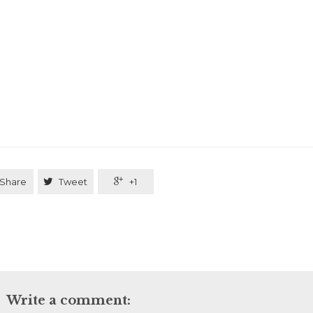
Share

Tweet

+1
Write a comment: