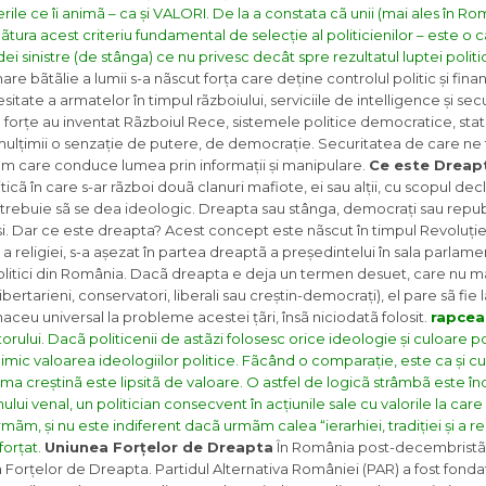
rile ce îi animã – ca și VALORI. De la a constata cã unii (mai ales în Ro
ura acest criteriu fundamental de selecție al politicienilor – este o c
ei sinistre (de stânga) ce nu privesc decât spre rezultatul luptei politic
are bãtãlie a lumii s-a nãscut forța care deține controlul politic și financ
itate a armatelor în timpul rãzboiului, serviciile de intelligence și sec
ste forțe au inventat Rãzboiul Rece, sistemele politice democratice, s
ãsa mulțimii o senzație de putere, de democrație. Securitatea de care n
stem care conduce lumea prin informații și manipulare.
Ce este Dreap
cã în care s-ar rãzboi douã clanuri mafiote, ei sau alții, cu scopul de
trebuie sã se dea ideologic. Dreapta sau stânga, democrați sau republi
ași. Dar ce este dreapta? Acest concept este nãscut în timpul Revoluți
 și a religiei, s-a așezat în partea dreaptã a președintelui în sala parlame
politici din România. Dacã dreapta e deja un termen desuet, care nu ma
bertarieni, conservatori, liberali sau creștin-democrați), el pare sã fie 
aceu universal la probleme acestei țãri, însã niciodatã folosit.
rapcea
itorului. Dacã politicenii de astãzi folosesc orice ideologie și culoare p
nimic valoarea ideologiilor politice. Fãcând o comparație, este ca și 
ogma creștinã este lipsitã de valoare. O astfel de logicã strâmbã este î
ui venal, un politician consecvent în acțiunile sale cu valorile la care 
urmãm, și nu este indiferent dacã urmãm calea “ierarhiei, tradiției și a re
forțat.
Uniunea Forțelor de Dreapta
În România post-decembristã
 Forțelor de Dreapta. Partidul Alternativa României (PAR) a fost fonda