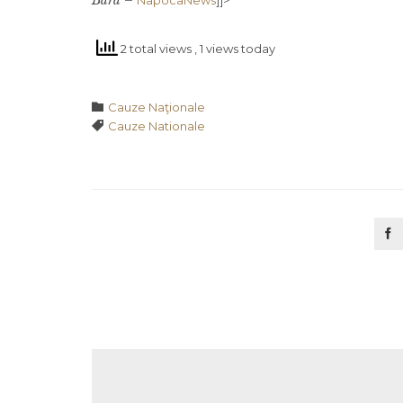
Bara –
NapocaNews
]]>
2 total views
, 1 views today
Category

Cauze Naţionale
Tags

Cauze Nationale
