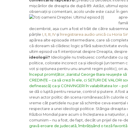
comentariu rapcea.ro:
preiau cu deosebit interes 
mișcãrilor de dreapta de dupã 89. Astãzi, ultimul episo
observații și comentarii, acolo unde este cazul. În ge
aprec
fami
decembrist, așa cum a fost el trãit de cãtre subsemna
pãrțile
I
,
II
,
III
,
IV
și
înregistrarea audio unicã cu Horia S
apãrea alte episoade intermediare, care sã completeze
cã doream sã clãdesc logic și fãrã subiectivitate evolu
ultim episod va fi intenționat despre Dreapta, despr
ideologii?
Ideologiile nu trebuiesc confundate cu opți
politice, colorate incorect ca și ideologii (un termen 
vot și opțiunea pentru unu anumit regim politic), ori au
început promițãtor, ziaristul George Bara reușește sã
CREDINȚE – ca sã crezi în ele, ci SETURI DE VALORI so
defineascã) ca și CONVINGERI în valabilitatea lor – poli
se dã o luptã pentru resurse, control și putere. A fost
vreun actor politic din scena româneascã în culorile id
vreme cât partidele nu par sã schimbe ceva esențial cu
respectare a unei ideologii politice. Stânga-dreapta-c
Rãzboi Mondial pare acum o încleștarea a națiunilor, a
comunism – nu a fost, de fapt, decât un prijel de re-des
gravã eroare de judecatã, îmbrãțișând o tezã favoritã a