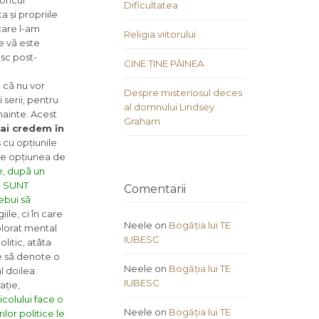
oricul
Dificultatea
 și propriile
care l-am
Religia viitorului
e vã este
sc post-
CINE ȚINE PÂINEA
ã cã nu vor
Despre misteriosul deces
serii, pentru
al domnului Lindsey
nainte. Acest
Graham
ai credem în
s cu opțiunile
 de opțiunea de
e, dupã un
NU SUNT
Comentarii
ebui sã
ile, ci în care
Neele
on
Bogăția lui TE
olorat mental
IUBESC
litic, atâta
re sã denote o
Neele
on
Bogăția lui TE
l doilea
IUBESC
ație,
icolului face o
Neele
on
Bogăția lui TE
lor politice le