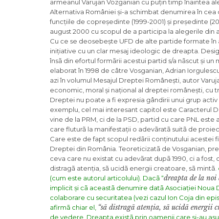
armeanul Varujan Vozganian cu puțin timp înaintea ale
Alternativa României și-a schimbat denumirea în cea 
funcțiile de copreședinte (1999-2001) și președinte (2
august 2000 cu scopul de a participa la alegerile din a
Cu ce se deosebește UFD de alte partide formate în ani
inițiative cu un clar mesaj ideologic de dreapta. Des
însã din efortul formãrii acestui partid s/a nãscut și
elaborat în 1998 de câtre Vosganian, Adrian Iorgulescu ș
azi în volumul Mesajul Dreptei Românești, autor Varuj
economic, moral și național al dreptei românești, cu tri
Dreptei nu poate a fi expresia gândirii unui grup acti
exemplu, cel mai interesant capitol este Caracterul D
vine de la PRM, ci de la PSD, partid cu care PNL este 
care fluturã la manifestații o adevãratã suitã de proi
Care este de fapt scopul redãrii conținutului acestei fi
Dreptei din România. Teoreticizatã de Vosganian, prel
ceva care nu existat cu adevãrat dupã 1990, ci a fost, c
distragã atenția, sã ucidã energii creatoare, sã mintã.
dreapta de la noi
(cum este autorul articolului). Dacã “
implicit și cã aceastã denumire datã Asociației Noua Dre
colaborare cu securitatea (vezi
cazul Ion Coja din
epis
“sã distragã atenția, sã ucidã energii 
afirmã chiar el,
de vedere, Dreapta existã prin oamenii care și-au asu