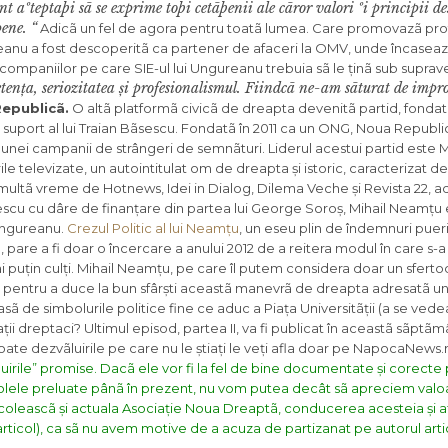
nt aºteptaþi sã se exprime toþi cetãþenii ale cãror valori ºi principii de
ene. “
Adicã un fel de agora pentru toatã lumea. Care promovazã pro
ureanu a fost descoperitã ca partener de afaceri la OMV, unde încaseaz
companiilor pe care SIE-ul lui Ungureanu trebuia sã le ținã sub supra
etența, seriozitatea și profesionalismul. Fiindcã ne-am sãturat de impro
epublicã.
O altã platformã civicã de dreapta devenitã partid, fondat
ort al lui Traian Bãsescu. Fondatã în 2011 ca un ONG, Noua Republi
 vreunei campanii de strângeri de semnãturi. Liderul acestui partid este
le televizate, un autointitulat om de dreapta și istoric, caracterizat de
multã vreme de Hotnews, Idei in Dialog, Dilema Veche și Revista 22, a
Bãsescu cu dâre de finanțare din partea lui George Soroș, Mihail Neamțu
 Ungureanu.
Crezul Politic al lui Neamțu
, un eseu plin de îndemnuri puer
pare a fi doar o încercare a anului 2012 de a reitera modul în care s-
ai puțin culți. Mihail Neamțu, pe care îl putem considera doar un sfertod
itic pentru a duce la bun sfârști aceastã manevrã de dreapta adresatã u
pasã de simbolurile politice fine ce aduc a Piața Universitãții (a se ved
ții dreptaci? Ultimul episod, partea II, va fi publicat în aceastã sãptã
toate dezvãluirile pe care nu le știați le veți afla doar pe NapocaNews.
irile” promise. Dacã ele vor fi la fel de bine documentate și corect
ticolele preluate pânã în prezent, nu vom putea decât sã apreciem valo
ocoleascã și actuala Asociație Noua Dreaptã, conducerea acesteia și afi
rticol), ca sã nu avem motive de a acuza de partizanat pe autorul artic