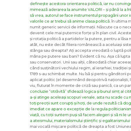
definește acestora orientarea politicã, iar nu convinge
mimeazã aderarea la anumite VALORI – și pânã la a înlãt
sã vrea, autorul se face instrumentul propagãrii unor id
valorile ce ar trebui sã anime clasa politicã.
În ultima m
numit generic servicii de informații. Nãscute ca o neces
devenit cele mai puternice forțe și în plan civil. Ace
și rotația politicã a partidelor la putere, pentru a l
atât, nu este decât filiera româneascã a aceluiași si
stânga sau dreapta? Ați accepta vreodatã o luptã politi
mâna pe putere sau bani? Evident cã nu. Așa cã lupta 
sau conservatori. Unii sau alții, câteodatã chiar acee
când susținãtorii vechiului regim, al ierarhiei, tradiției
1789 s-au schimbat multe. Nu îsã și pentru gânditorii 
aplicat politic (el desemnând deopotrivã naționaliști, li
viu, fluturat în momente de crizã sau panicã, ca un pan
concluzie “otrãvitã” sfideazã logica și bunul simț al cit
a-și atinge aceleași scopuri venale, asta nu scade cu 
toți preoții sunt corupți și hoți, de unde rezultã cã d
imediat ce apare o excepție de la regula politicianismul
viațã, cu toții suntem puși sã facem alegeri și sã ni le 
a ateismului, materialismului științific și egalitarismului 
mai vocalã mișcare politicã de dreapta a fost Uniunea