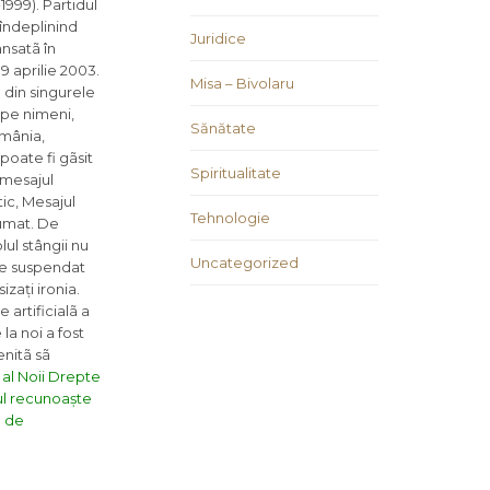
999). Partidul
îndeplinind
Juridice
ansatã în
9 aprilie 2003.
Misa – Bivolaru
 din singurele
 pe nimeni,
Sănătate
omânia,
poate fi gãsit
Spiritualitate
 mesajul
tic, Mesajul
Tehnologie
sumat. De
ul stângii nu
Uncategorized
ele suspendat
zați ironia.
 artificialã a
a noi a fost
enitã sã
al Noii Drepte
ul recunoaște
e de