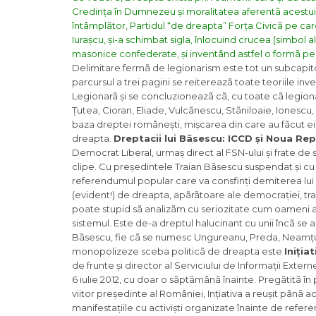
Credința în Dumnezeu și moralitatea aferentã acestui c
întâmplãtor, Partidul “de dreapta” Forța Civicã pe ca
Iurașcu, și-a schimbat sigla, înlocuind crucea (simbol 
masonice confederate, și inventând astfel o formã pe
Delimitare fermã de legionarism este tot un subcapito
parcursul a trei pagini se reitereazã toate teoriile i
Legionarã și se concluzioneazã cã, cu toate cã legionar
Țutea, Cioran, Eliade, Vulcãnescu, Stãniloaie, Ionescu,
baza dreptei românești, mișcarea din care au fãcut ei
dreapta.
Dreptacii lui Bãsescu: ICCD și Noua Re
Democrat Liberal, urmaș direct al FSN-ului și frate de s
clipe. Cu președintele Traian Bãsescu suspendat și c
referendumul popular care va consfinți demiterea lui B
(evident!) de dreapta, apãrãtoare ale democrației, tra
poate stupid sã analizãm cu seriozitate cum oameni ai s
sistemul. Este de-a dreptul halucinant cu unii încã se 
Bãsescu, fie cã se numesc Ungureanu, Preda, Neamțu,
monopolizeze sceba politicã de dreapta este
Iniția
de frunte și director al Serviciului de Informații Exte
6 iulie 2012, cu doar o sãptãmânã înainte. Pregãtitã î
viitor președinte al României, Ințiativa a reușit pânã
manifestațiile cu activiști organizate înainte de refe