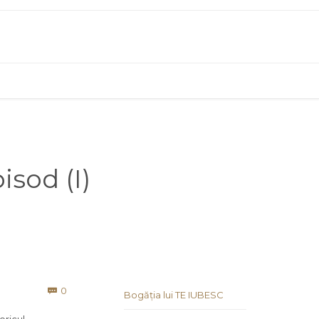
isod (I)
Comments
0

Bogăția lui TE IUBESC