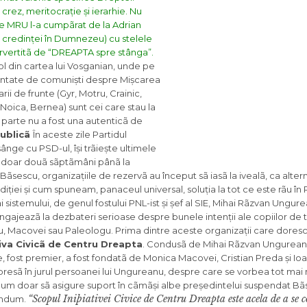
rez, meritocrație și ierarhie. Nu
re MRU l-a cumpãrat de la Adrian
al credinței în Dumnezeu) cu stelele
rvertitã de “DREAPTA spre stânga”.
l din cartea lui Vosganian, unde pe
nventate de comuniști despre Mișcarea
ii de frunte (Gyr, Motru, Crainic,
 Noica, Bernea) sunt cei care stau la
 parte nu a fost una autenticã de
publicã
În aceste zile Partidul
ânge cu PSD-ul, își trãiește ultimele
u doar douã sãptãmâni pânã la
ãsescu, organizațiile de rezervã au început sã iasã la ivealã, ca alter
diției și cum spuneam, panaceul universal, soluția la tot ce este rãu în
istemului, de genul fostului PNL-ist și șef al SIE, Mihai Rãzvan Ungurea
angajeazã la dezbateri serioase despre bunele intenții ale copiilor de tr
 Macovei sau Paleologu. Prima dintre aceste organizații care doresc
tiva Civicã de Centru Dreapta
. Condusã de Mihai Rãzvan Ungureanu
rne, fost premier, a fost fondatã de Monica Macovei, Cristian Preda și Io
n presã în jurul persoanei lui Ungureanu, despre care se vorbea tot mai
 acum doar sã asigure suport în cãmãși albe președintelui suspendat Bã
“Scopul Iniþiativei Civice de Centru Dreapta este acela de a se c
rendum.