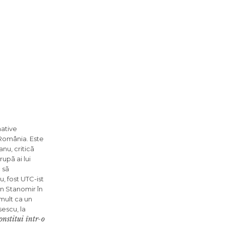
native
 România. Este
nu, criticã
upã ai lui
 sã
, fost UTC-ist
an Stanomir în
 mult ca un
sescu, la
onstitui într-o