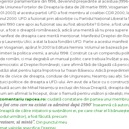
gerilor parlamentare din 1996, devenind președinte al acestuia (1996-1
de Uniunea Forțelor de Dreapta la data de 28 martie 1999, Vosganian 
001-2003) al acestui partid. UFD a fost membru al coaliției CDR 2000, l
nul 2000. UFD a fuzionat prin absorbție cu Partidul Național Liberal la 1
i 1990 care apoi au fuzionat sau au fost absorbite? Ei bine, a fost una
igur, a fost o dreaptã româneascã, adicã una menitã sã nu prea supere
 un manifest de dreapta care meritã menționat. Manifestul Dreptei din R
i Laurențiu Ulici, a stat la baza fondãrii UFD. Parte a acestui manifest 
an Vosganian, apãrut în 2001 la Editura Nemira. Volumul se bazeazã pe
miteri la politica vremii, a anului 1998. Construit ca un compendiu poli
v de români, ci mai degrabã un manual politic care trebuia învãțat și a
emocratic al Dreptei Românești, care afirmã fãrã de tãgadã cã pericol
astãzi aliat pentru lupta împotriva lui Traian Bãsescu. Adicã președint
ecte de civice de dreapta, conduse de Ungureanu, Neamțu sau alții. Sesi
țuici politice de dreapta a UFD-ului. Am avut de a face cu o construcție
uatã acum de Mihail Neamțu și exclușii din Noua Dreaptã, dreapta de l
um am afirmat la început, doar o flamurã pentru visãtori și idealiști, m
comentariu rapcea.ro:
ciudatã constatare din partea unui membru 
 a fost ceva care nu existat cu adevãrat dupã 1990
” înseamnã cã autor
aptã de cãtre inițiatorii și susținãtorii ei, pe care chiar el îi bãnuieșt
odul urmãtor
), a fost fãcutã, precum
creatoare, sã mintã”.
Din punctul meu
mat valorile specifice Dreptei: