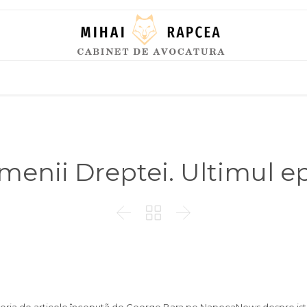
Skip
to
content
menii Dreptei. Ultimul ep


