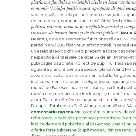
platformã flexibilã a societãþii civile în baza cãreia su
economie ºi viaþã politicã sunt apropiate dreptei europ
și blameazã clientela politicã, dupã ce soția lui Ung
de euro pe an, compania austriacã OMV fiind pe lista 
politica internã, vrem sã fie rãsplãtite meritul și comp
traseism, de baroni locali și de clienți politici!”
Noua R
Neamțu, care de asemenea funcționeazã ca ONG de sup
partid în anul 2012 fãrã vreun efort notabil, în sensul
un eseist și teolog din Arad, prezent la toate dezbateri
nespecificã vârstei sale de doar 34 de ani. Promovat 
publicațiile patronate indirect de pupilii lui Traian 
siguranțã planul B pentru Bãsescu, planul A fiind MR
aseamãnã izbitor de mult cu manifestul lui Ungureanu, 
însã cu oameni mai puțini inteligenți și cu siguranțã m
muncã de Basescu, nu are nici alura și nici flerul pol
român care nu mai crede în ideologii și nici nu îi mai 
albe). Dar cum rãmâne cu naționaliștii români, adevãra
Dreapta, Totul pentru Țarã, Alianța Naționalã și MISA, 
comentariu rapcea.ro:
așteptãm cu interes “dezvãlu
referitoare la celelalte personaje portretizate în ar
însã ca demersul publicistic al lui George Bara sã nu 
diferite forțe subterane (dupã modelul din prezentul a