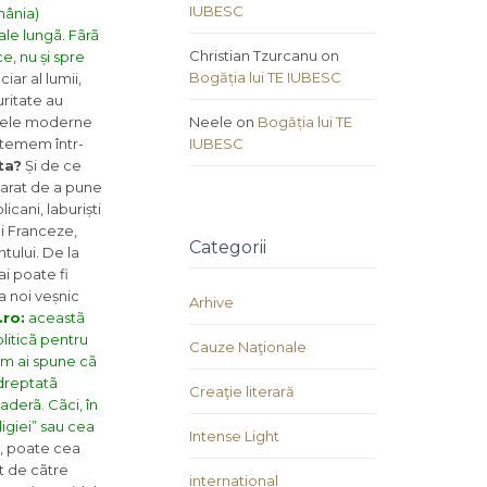
IUBESC
mânia)
ale lungã. Fãrã
Christian Tzurcanu
on
e, nu și spre
Bogăția lui TE IUBESC
iar al lumii,
uritate au
tatele moderne
Neele
on
Bogăția lui TE
e temem într-
IUBESC
ta?
Și de ce
clarat de a pune
cani, laburiști
ei Franceze,
Categorii
ntului. De la
i poate fi
la noi veșnic
Arhive
.ro:
aceastã
oliticã pentru
Cauze Naţionale
cum ai spune cã
ndreptatã
Creaţie literară
aderã. Cãci, în
ligiei” sau cea
Intense Light
, poate cea
t de cãtre
international