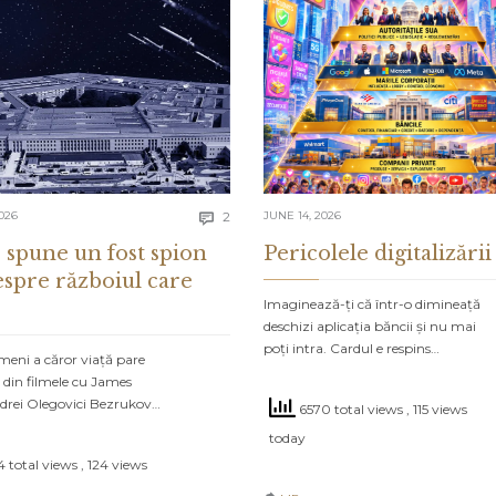
Comments
026
2
JUNE 14, 2026

 spune un fost spion
Pericolele digitalizării
espre războiul care
Imaginează-ți că într-o dimineață
deschizi aplicația băncii și nu mai
poți intra. Cardul e respins…
meni a căror viață pare
 din filmele cu James
drei Olegovici Bezrukov…
6570 total views
, 115 views
today
 total views
, 124 views