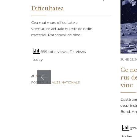
Dificultatea
Cea mai mare dificultate a
vremurilor actuale nu este de ordin
material. Paradoxal, de bine…
999 total views
, 114 views
today
JUNE 21, 2
Ce ne
rus d
MR

POSTED IN:
CAUZE NAŢIONALE
vine
Există oa
desprinsă
Bond. An
5774
today