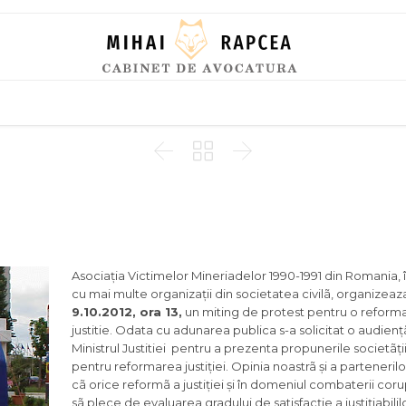
Skip
to
content



Asociația Victimelor Mineriadelor 1990-1991 din Romania, 
cu mai multe organizații din societatea civilã, organizea
9.10.2012, ora 13,
un miting de protest pentru o reforma
justitie. Odata cu adunarea publica s-a solicitat o audienț
Ministrul Justitiei pentru a prezenta propunerile societãții
pentru reformarea justiției. Opinia noastrã și a partenerilo
cã orice reformã a justiției și în domeniul combaterii coru
sã plece de evaluarea gradului de satisfacție a justițiabilil