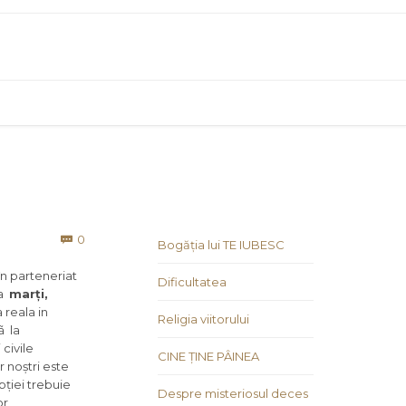
Comments
0

Bogăția lui TE IUBESC
în
parteneriat
Dificultatea
za
marți,
 reala in
Religia viitorului
ã la
 civile
CINE ȚINE PÂINEA
r noștri este
pției trebuie
Despre misteriosul deces
or,