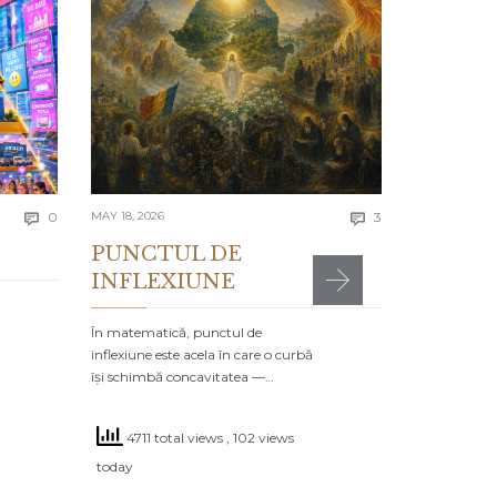
Lecția 
Se spune că e
greșelile alto
timpul…
4289 to
Comments
Comments
today
0
MAY 18, 2026
3


PUNCTUL DE
INFLEXIUNE
MR

POSTED IN:
CA
În matematică, punctul de
inflexiune este acela în care o curbă
își schimbă concavitatea —…
4711 total views
, 102 views
today