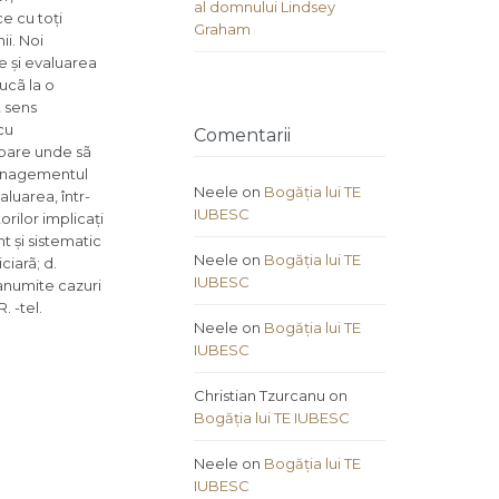
al domnului Lindsey
e cu toți
Graham
ii. Noi
e și evaluarea
ucã la o
t sens
 cu
Comentarii
ipare unde sã
managementul
Neele
on
Bogăția lui TE
aluarea, într-
IUBESC
rilor implicați
t și sistematic
Neele
on
Bogăția lui TE
ciarã; d.
IUBESC
 anumite cazuri
. -tel.
Neele
on
Bogăția lui TE
IUBESC
Christian Tzurcanu
on
Bogăția lui TE IUBESC
Neele
on
Bogăția lui TE
IUBESC