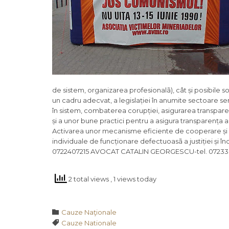
de sistem, organizarea profesionalã), cât și posibile so
un cadru adecvat, a legislației în anumite sectoare sen
în sistem, combaterea corupției, asigurarea transparen
și a unor bune practici pentru a asigura transparența ac
Activarea unor mecanisme eficiente de cooperare și impl
individuale de funcționare defectuoasã a justiției și 
0722407215 AVOCAT CATALIN GEORGESCU-tel. 072336
2 total views
, 1 views today
Category

Cauze Naţionale
Tags

Cauze Nationale