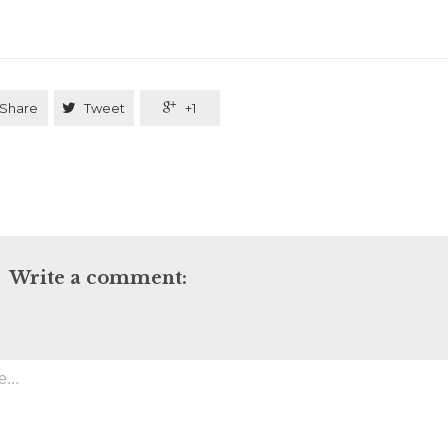
Share

Tweet

+1
Write a comment: