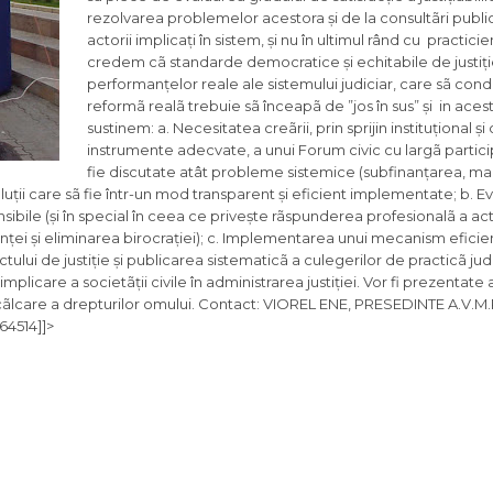
rezolvarea problemelor acestora și de la consultãri public
actorii implicați în sistem, și nu în ultimul rând cu practicien
credem cã standarde democratice și echitabile de justiți
performanțelor reale ale sistemului judiciar, care sã cond
reformã realã trebuie sã înceapã de ”jos în sus” și in aces
sustinem: a. Necesitatea creãrii, prin sprijin instituțional și
instrumente adecvate, a unui Forum civic cu largã partic
fie discutate atât probleme sistemice (subfinanțarea, 
luții care sã fie într-un mod transparent și eficient implementate; b. Ev
sibile (și în special în ceea ce privește rãspunderea profesionalã a acto
ței și eliminarea birocrației); c. Implementarea unui mecanism eficien
tului de justiție și publicarea sistematicã a culegerilor de practicã judi
icare a societãții civile în administrarea justiției. Vor fi prezentate
încãlcare a drepturilor omului. Contact: VIOREL ENE, PRESEDINTE A.V.M.R
4514]]>