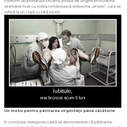
conform dicþionarului Encarta, posibil de origine protolatina,
seamãnã mult cu vorba româneascã strãveche „al lelei”, care se
referã la un copil cu tatã incert.
Un motiv pentru pãstrarea virginitãții pânã cãsãtorie
În concluzie, telegonia cautã sã demonstreze cã pãstrarea