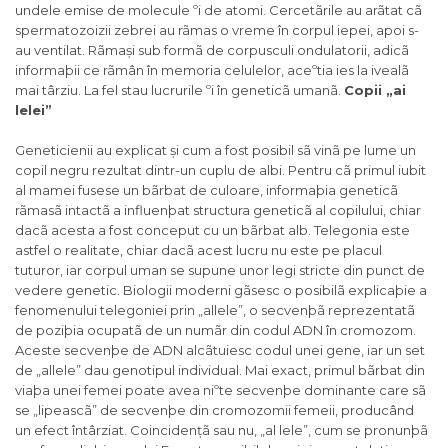
undele emise de molecule ºi de atomi. Cercetãrile au arãtat cã
spermatozoizii zebrei au rãmas o vreme în corpul iepei, apoi s-
au ventilat. Rãmași sub formã de corpusculi ondulatorii, adicã
informaþii ce rãmân în memoria celulelor, aceºtia ies la ivealã
mai târziu. La fel stau lucrurile ºi în geneticã umanã.
Copii „ai
lelei”
Geneticienii au explicat și cum a fost posibil sã vinã pe lume un
copil negru rezultat dintr-un cuplu de albi. Pentru cã primul iubit
al mamei fusese un bãrbat de culoare, informaþia geneticã
rãmasã intactã a influenþat structura geneticã al copilului, chiar
dacã acesta a fost conceput cu un bãrbat alb. Telegonia este
astfel o realitate, chiar dacã acest lucru nu este pe placul
tuturor, iar corpul uman se supune unor legi stricte din punct de
vedere genetic. Biologii moderni gãsesc o posibilã explicaþie a
fenomenului telegoniei prin „allele”, o secvenþã reprezentatã
de poziþia ocupatã de un numãr din codul ADN în cromozom.
Aceste secvenþe de ADN alcãtuiesc codul unei gene, iar un set
de „allele” dau genotipul individual. Mai exact, primul bãrbat din
viaþa unei femei poate avea niºte secvenþe dominante care sã
se „lipeascã” de secvenþe din cromozomii femeii, producând
un efect întârziat. Coincidențã sau nu, „al lele”, cum se pronunþã