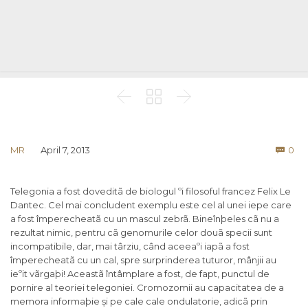



Co
MR
April 7, 2013
0

Telegonia a fost doveditã de biologul ºi filosoful francez Felix Le
Dantec. Cel mai concludent exemplu este cel al unei iepe care
a fost împerecheatã cu un mascul zebrã. Bineînþeles cã nu a
rezultat nimic, pentru cã genomurile celor douã specii sunt
incompatibile, dar, mai târziu, când aceeaºi iapã a fost
împerecheatã cu un cal, spre surprinderea tuturor, mânjii au
ieºit vãrgaþi! Aceastã întâmplare a fost, de fapt, punctul de
pornire al teoriei telegoniei. Cromozomii au capacitatea de a
memora informaþie și pe cale cale ondulatorie, adicã prin