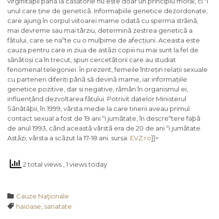
virginitãþii pânã la cãsãtorie nu este doar un principiu moral, ci ºi
unul care ține de geneticã. Informaþiile genetice dezordonate,
care ajung în corpul viitoarei mame odatã cu sperma strãinã,
mai devreme sau mai târziu, determinã zestrea geneticã a
fãtului, care se naºte cu o mulþime de afecțiuni. Aceasta este
cauza pentru care in ziua de astãzi copiii nu mai sunt la fel de
sãnãtoși ca în trecut, spun cercetãtorii care au studiat
fenomenal telegoniei. În prezent, femeile întrețin relații sexuale
cu parteneri diferiți pânã sã devinã mame, iar informațiile
genetice pozitive, dar si negative, rãmân în organismul ei,
influențând dezvoltarea fãtului. Potrivit datelor Ministerul
Sãnãtãþii, în 1999, vârsta medie la care tinerii aveau primul
contact sexual a fost de 19 ani ºi jumãtate, în descreºtere faþã
de anul 1993, când aceastã vârstã era de 20 de ani ºi jumãtate.
Astãzi, vârsta a scãzut la 17-18 ani.
sursa:
EVZ.ro
]]>
2 total views
, 1 views today
Category

Cauze Naţionale
Tags

haioase
,
sanatate