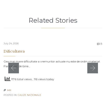
Related Stories
C
July 24, 2026
8

Dificultatea
Cea mai mare dificultate a vremurilor actuale nu este de ordin material.
Paradoxal, de bine…
1176 total views
, 116 views today
MR

POSTED IN:
CAUZE NAŢIONALE