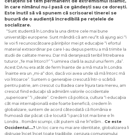
cetãțenii se tem permanent de extremismul islamic,
în care nimãnui nu-i pasã ce gândești sau ce dorești.
Este inutil sã vã spunem cã scrisoarei tinerei se
bucurã de o audiențã incredibilã pe rețelele de
socializare.
“Sunt studentã în Londra la una dintre cele mai bune
universitãþi europene. Sunt mândrã cã am reuºit sã ajung aici ºi
le voi fi recunoscãtoare pãrinþilor mei pt educaþie ºi efortul
material extraordinar pe care l-au depus pentru a mã trimite la
studii de calitate mereu. Dar mã deranjeazã teribil întrebarea
tuturor „Te mai întorci?” ªi uimirea clarã la auzul unui ferm „da”.
Acest DA nu era atât de ferm înainte de a mã muta în Londra.
Înainte era un „mi-aº dori, dacã voi avea unde sã mã întorc mã
voi întoarce”. Suntem o generaþie crescutã într-o scârbã
pentru patrie, am crescut cu Badea care înjura tara mereu, am
crescut fiind educaþi sã admirãm valorile occidentale
„superioare” ºi „ideale”. Credem cã politica, cultura ºi educaþia
cât mai internaþionalã este foarte beneficã, credem În
globalizare, suntem de acord câteodatã cã România e
frumoasã dar pãcat cã e locuitã ºi parcã tot mai bine e în
Londra… Români scumpi, cât putem sã ne înºelãm…
Ce este
Occidentul….?
Un loc care nu mai are identitate, globalizarea îi
distruge încet încet toate tradiþiile, cenzura comunismului