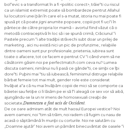
bolºevic s-a transformat în a fi <politic corect>, trãieºti cu riscul
ca un islamist extremist poate sã bombardeze pentrut Allahul
lui locuitorii unei þãri în care el s-a mutat, istoria nu mai poate fi
spusã pt cã poate jigni anumite popoare, copiii pot fi uciºi în
pântece de cãtre propria lor mamã – avortul fiind vãzut cã o
metodã contraceptivã în loc sã i se spunã crimã, Crãciunul ºi
Pastele precum ºi alte tradiþii strãvechi subt doar un prilej de
marketing , aici nu existã nici un pic de profunzime,; relaþiile
dintre oameni sunt pur profesionale, prietenia, iubirea sunt
toate o afacere, tot ce facem e pentrut CV ºi când vrem sã ne
cãsãtorim gãsim noi pe perfectmatch.com ceva nu? Lumea
discuta oameni, nimãnui nu îi pasã ce gândeºti, ce simþi ce îþi
doreºti. Puþini mai ºtiu sã iubeascã, feminismul distruge relaþiile
bãrbat femeie tot mai mult, gender role este considerat
învãþat aºa cã nu mai învãþãm copiii de mici sã se comporte ca
bãietei sau fetiþe ci îi lãsãm pe ei sã îºi aleagã ce sex vor sã aibã,
ajungându-se la un nr imens de homosexuali creaþi de
Dumnezeu a fost ucis de Occident
societate,
.
De ce oare admiram atât de mult haosul Europei vestice? Noi
avem oameni, noi ºtim sã trãim, noi radem cã fugim cu nasu de
acasã o sãptãmânã în munþi cu corturile. Noi ne salutãm cu
„Doamne ajutã!” Noi avem un pãmânt binecuvântat de oasele ºi