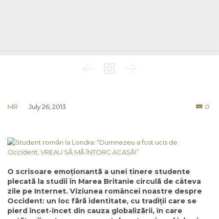



Co
MR
July 26, 2013
0

O scrisoare emoționantã a unei tinere studente
plecatã la studii în Marea Britanie circulã de câteva
zile pe Internet. Viziunea româncei noastre despre
Occident: un loc fãrã identitate, cu tradiții care se
pierd încet-încet din cauza globalizãrii, în care