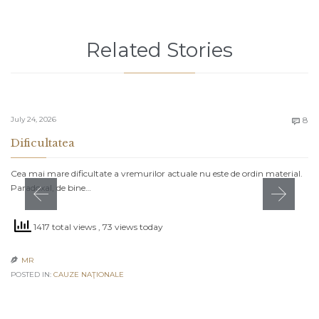
Related Stories
C
July 24, 2026
8

Dificultatea
Cea mai mare dificultate a vremurilor actuale nu este de ordin material.
Paradoxal, de bine…
1417 total views
, 73 views today
MR

POSTED IN:
CAUZE NAŢIONALE