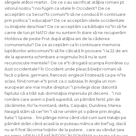
sângele atâtor martiri… De ce s-au sacrificat atâþia romani pt
viitorul nostru ºi noi fugim ca vitele în Occident? De ce
acceptãm ca Securiºtii comuniºti sã ne conducã în continuare
prin politica ºi educaþie? De ce acceptãm ideile occidentale
cu braþele deschise? De ce acceptãm ca bãrbaþii noºtri sã fie
carne de tun pt NATO dar nu suntem în stare sã ne recuperãm
Moldova de peste Prut dupã atâþia ani de la cãderea
comunismului? De ce acceptãm ca în continuare memoria
luptãtorilor anticomuniºti sã fie cãlcatã în picioare ºi la 22 de ani
de la aparenta schimbare a regimului încã nu le sunt
recunoscute meritele? De ce eºti drogatã scumpa Românie cu
iluzii occidentale? În Occident unde pleacã bieþii romani sã
facã o pâine, germanii, francezii, englezii îi trateazã ca pe niºte
sclavi, fiind roman eºti privit ca o subrasa, în Anglia un non-
european are mai multe drepturi ºi privilegii doar datoritã
faptului cã a trãit sub dominaþia imperiului pt decenii… ªi noi
românii care avem o þarã superbã, un pãmânt fertil, plin de
zãcãminte, Roºia montanã, delta, Carpaþii, Dunãrea, Marea
Neagrã stãm sã cerºim ºi sã ne umilim pt o pâine prin Anglia,
Italia ºi Spania…. Îmi plânge inima când vãd cum sunt trataþi pe
pãmânt strãin când acasã la ei puteau mânca din belºug, dacã
nu ar fi fost lãcomia hoþilor de la putere… care au vândut țara
pe nimic. VREAU SÃ MÃ ÎNTORC ÎN ROMÂNIA cu toate cã nu voi