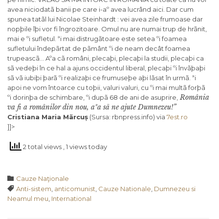
avea niciodatã banii pe care i-aº avea lucrând aici. Dar cum
spunea tatãl lui Nicolae Steinhardt : vei avea zile frumoase dar
nopþile îþi vor fi îngrozitoare. Omul nu are numai trup de hrãnit,
mai e ºi sufletul. ªi mai distrugãtoare este setea ºi foamea
sufletului îndepãrtat de pãmânt ºi de neam decât foamea
trupeascã… Aºa cã români, plecaþi, plecaþi la studii, plecaþi ca
sã vedeþi în ce hal a ajuns occidentul liberal, plecaþi ºi învãþaþi
sã vã iubiþi þarã ºi realizaþi ce frumuseþe aþi lãsat în urmã. ªi
apoi ne vom întoarce cu toþii, valuri valuri, cu ºi mai multã forþã
România
ºi dorinþa de schimbare, ºi dupã 68 de ani de asuprire,
va fi a românilor din nou, aºa sã ne ajute Dumnezeu!”
Cristiana Maria Mãrcuș
(Sursa: rbnpress.info) via
7est.ro
]]>
2 total views
, 1 views today
Category

Cauze Naţionale
Tags

Anti-sistem
,
anticomunist
,
Cauze Nationale
,
Dumnezeu si
Neamul meu
,
International