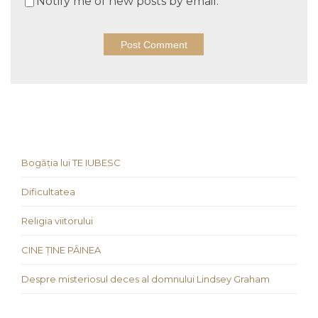
Notify me of new posts by email.
Bogăția lui TE IUBESC
Dificultatea
Religia viitorului
CINE ȚINE PÂINEA
Despre misteriosul deces al domnului Lindsey Graham