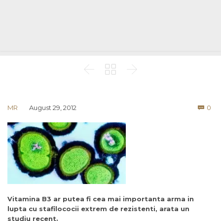



Co
MR
August 29, 2012
0

Vitamina B3 ar putea fi cea mai importanta arma in
lupta cu stafilococii extrem de rezistenti, arata un
studiu recent.