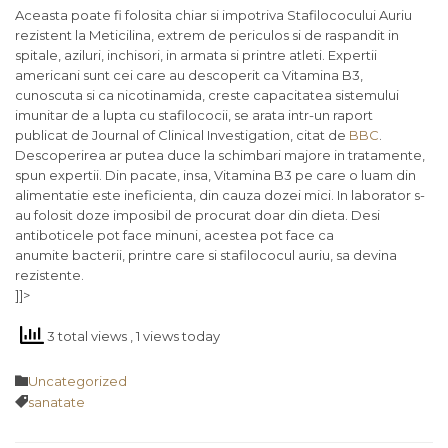
Aceasta poate fi folosita chiar si impotriva Stafilococului Auriu
rezistent la Meticilina, extrem de periculos si de raspandit in
spitale, aziluri, inchisori, in armata si printre atleti. Expertii
americani sunt cei care au descoperit ca Vitamina B3,
cunoscuta si ca nicotinamida, creste capacitatea sistemului
imunitar de a lupta cu stafilococii, se arata intr-un raport
publicat de Journal of Clinical Investigation, citat de
BBC
.
Descoperirea ar putea duce la schimbari majore in tratamente,
spun expertii. Din pacate, insa, Vitamina B3 pe care o luam din
alimentatie este ineficienta, din cauza dozei mici. In laborator s-
au folosit doze imposibil de procurat doar din dieta. Desi
antiboticele pot face minuni, acestea pot face ca
anumite bacterii, printre care si stafilococul auriu, sa devina
rezistente.
]]>
3 total views
, 1 views today
Category

Uncategorized
Tags

sanatate