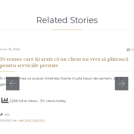
Related Stories
June 18, 2026
0

10 semne care îți arată că un client nu vrea să plătească
pentru serviciile prestate
În meseria mea ca avocat întâlnesc foarte multe tipuri de oameni, dar în
general îi…
2266 total views
, 30 views today
MR

POSTED IN:
UNCATEGORIZED