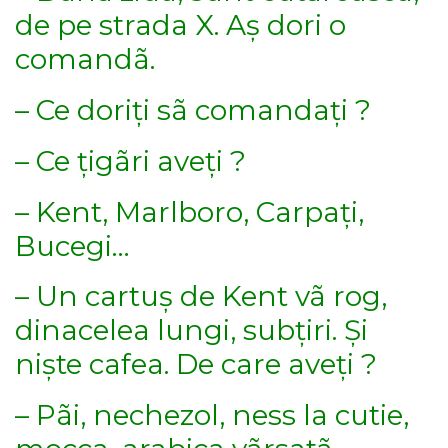
de pe strada X. Aș dori o
comandã.
– Ce doriți sã comandați ?
– Ce țigãri aveți ?
– Kent, Marlboro, Carpați,
Bucegi…
– Un cartuș de Kent vã rog,
dinacelea lungi, subțiri. Și
niște cafea. De care aveți ?
– Pãi, nechezol, ness la cutie,