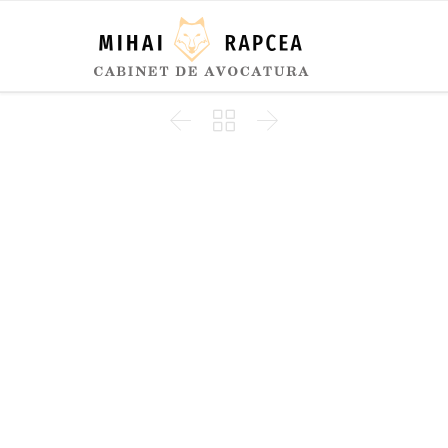


