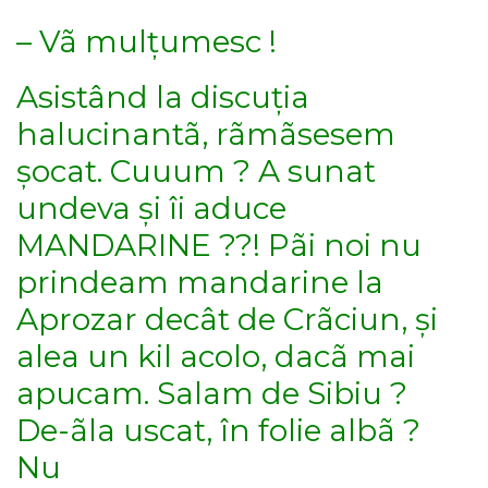
– Vã mulțumesc !
Asistând la discuția
halucinantã, rãmãsesem
șocat. Cuuum ? A sunat
undeva și îi aduce
MANDARINE ??! Pãi noi nu
prindeam mandarine la
Aprozar decât de Crãciun, și
alea un kil acolo, dacã mai
apucam. Salam de Sibiu ?
De-ãla uscat, în folie albã ?
Nu