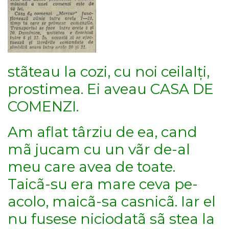
stãteau la cozi, cu noi ceilalți,
prostimea. Ei aveau CASA DE
COMENZI.
Am aflat târziu de ea, cand
mã jucam cu un vãr de-al
meu care avea de toate.
Taicã-su era mare ceva pe-
acolo, maicã-sa casnicã. Iar el
nu fusese niciodatã sã stea la