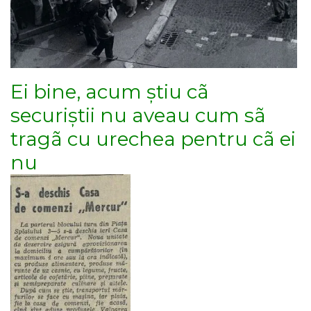
Ei bine, acum știu cã
securiștii nu aveau cum sã
tragã cu urechea pentru cã ei
nu