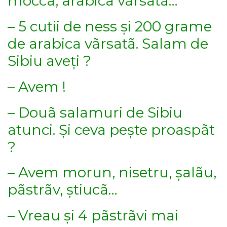
mocca, arabica vãrsatã…
– 5 cutii de ness și 200 grame
de arabica vãrsatã. Salam de
Sibiu aveți ?
– Avem !
– Douã salamuri de Sibiu
atunci. Și ceva pește proaspãt
?
– Avem morun, nisetru, șalãu,
pãstrãv, știucã…
– Vreau și 4 pãstrãvi mai