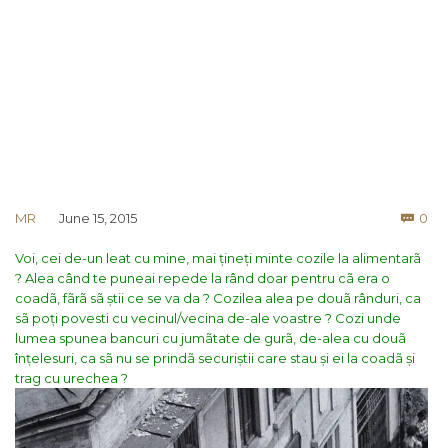
Co
MR
June 15, 2015
0

Voi, cei de-un leat cu mine, mai țineți minte cozile la alimentarã
? Alea când te puneai repede la rând doar pentru cã era o
coadã, fãrã sã știi ce se va da ? Cozilea alea pe douã rânduri, ca
sã poți povesti cu vecinul/vecina de-ale voastre ? Cozi unde
lumea spunea bancuri cu jumãtate de gurã, de-alea cu douã
înțelesuri, ca sã nu se prindã securiștii care stau și ei la coadã și
trag cu urechea ?