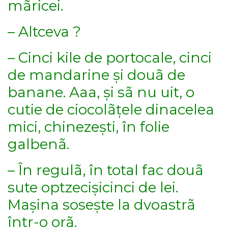
mãricei.
– Altceva ?
– Cinci kile de portocale, cinci
de mandarine și douã de
banane. Aaa, și sã nu uit, o
cutie de ciocolãțele dinacelea
mici, chinezești, în folie
galbenã.
– În regulã, în total fac douã
sute optzecișicinci de lei.
Mașina sosește la dvoastrã
într-o orã.