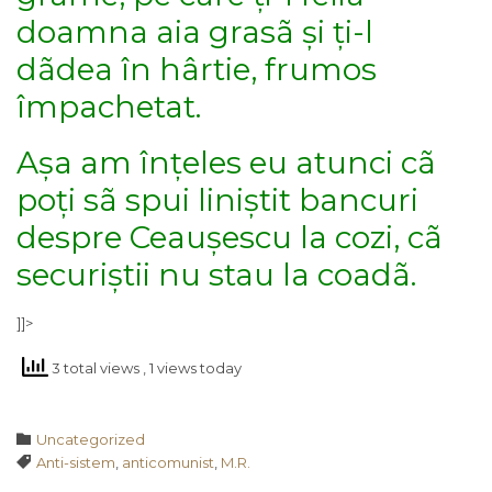
doamna aia grasã și ți-l
dãdea în hârtie, frumos
împachetat.
Așa am înțeles eu atunci cã
poți sã spui liniștit bancuri
despre Ceaușescu la cozi, cã
securiștii nu stau la coadã.
]]>
3 total views
, 1 views today
Category

Uncategorized
Tags

Anti-sistem
,
anticomunist
,
M.R.