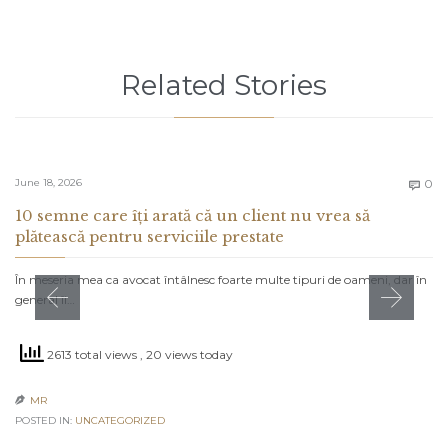
Related Stories
C
June 18, 2026
0

10 semne care îți arată că un client nu vrea să
plătească pentru serviciile prestate
În meseria mea ca avocat întâlnesc foarte multe tipuri de oameni, dar în
general îi…
2613 total views
, 20 views today
MR

POSTED IN:
UNCATEGORIZED