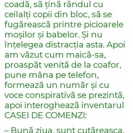
coadã, sã ținã rândul cu
ceilalți copii din bloc, sã se
fugãreascã printre picioarele
moșilor și babelor. Și nu
înțelegea distracția asta. Apoi
am vãzut cum maicã-sa,
proaspãt venitã de la coafor,
pune mâna pe telefon,
formeazã un numãr și cu
voce conspirativã se prezintã,
apoi interogheazã inventarul
CASEI DE COMENZI:
– Bunã ziua, sunt cutãreasca,