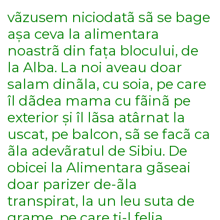
vãzusem niciodatã sã se bage
așa ceva la alimentara
noastrã din fața blocului, de
la Alba. La noi aveau doar
salam dinãla, cu soia, pe care
îl dãdea mama cu fãinã pe
exterior și îl lãsa atârnat la
uscat, pe balcon, sã se facã ca
ãla adevãratul de Sibiu. De
obicei la Alimentara gãseai
doar parizer de-ãla
transpirat, la un leu suta de
grame, pe care ți-l felia