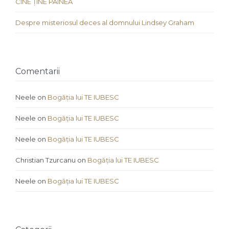
CINE ȚINE PÂINEA
Despre misteriosul deces al domnului Lindsey Graham
Comentarii
Neele
on
Bogăția lui TE IUBESC
Neele
on
Bogăția lui TE IUBESC
Neele
on
Bogăția lui TE IUBESC
Christian Tzurcanu
on
Bogăția lui TE IUBESC
Neele
on
Bogăția lui TE IUBESC