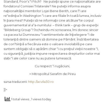
Standard, Poor’s ºi Fitch? Ne puteþi spune ce naþionalitate are
fondatorul Comisiei Trilaterale? Ne puteþi informa asupra
naþionalitãþii membrilor Lojei Bene Berith, care îºi are
reºedinþa în Washington ºi care are filiale în toatã lumea, inclusiv
în þara mea? Puteþi sã ne informaþi cine alcãtuieºte corpul
guvernamental al aºa-numitului – think tank – grup de experþi
“Bildeberg Group”? Încheindu-mi scrisoarea, îmi doresc sincer
ca pacea lui Dumnezeu ºi sentimentele de înþelegere ºi de
toleranþã dintre oameni sã domine pe Pãmânt. Însã libertatea
de conºtiinþã a fiecãruia este o valoare inviolabilã pe care
suntem obligaþi sã o apãrãm chiar ºi cu preþul vieþii noastre ºi,
cu siguranþã, justiþia impune respectarea drepturilor celor mai
slabi ºi ale celor care nu au putere lumeascã.
Cu respect ºi rugãciuni,
+ Mitropolitul Serafim de Pireu
sursa traducerii:
http://acvila30.ro
]]>
1 total views
, 1 views today