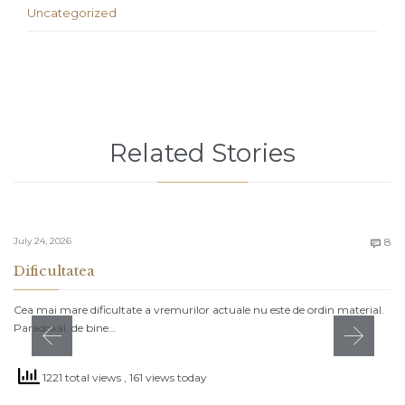
Uncategorized
Related Stories
C
July 24, 2026
8

Dificultatea
Cea mai mare dificultate a vremurilor actuale nu este de ordin material.
Paradoxal, de bine…
1221 total views
, 161 views today