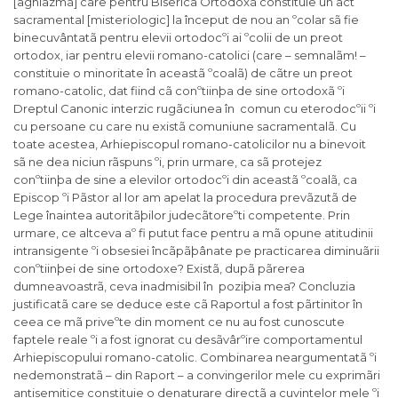
[aghiazmã] care pentru Biserica Ortodoxã constituie un act
sacramental [misteriologic] la început de nou an ºcolar sã fie
binecuvântatã pentru elevii ortodocºi ai ºcolii de un preot
ortodox, iar pentru elevii romano-catolici (care – semnalãm! –
constituie o minoritate în aceastã ºcoalã) de cãtre un preot
romano-catolic, dat fiind cã conºtiinþa de sine ortodoxã ºi
Dreptul Canonic interzic rugãciunea în comun cu eterodocºii ºi
cu persoane cu care nu existã comuniune sacramentalã. Cu
toate acestea, Arhiepiscopul romano-catolicilor nu a binevoit
sã ne dea niciun rãspuns ºi, prin urmare, ca sã protejez
conºtiinþa de sine a elevilor ortodocºi din aceastã ºcoalã, ca
Episcop ºi Pãstor al lor am apelat la procedura prevãzutã de
Lege înaintea autoritãþilor judecãtoreºti competente. Prin
urmare, ce altceva aº fi putut face pentru a mã opune atitudinii
intransigente ºi obsesiei încãpãþânate pe practicarea diminuãrii
conºtiinþei de sine ortodoxe? Existã, dupã pãrerea
dumneavoastrã, ceva inadmisibil în poziþia mea? Concluzia
justificatã care se deduce este cã Raportul a fost pãrtinitor în
ceea ce mã priveºte din moment ce nu au fost cunoscute
faptele reale ºi a fost ignorat cu desãvârºire comportamentul
Arhiepiscopului romano-catolic. Combinarea neargumentatã ºi
nedemonstratã – din Raport – a convingerilor mele cu exprimãri
antisemitice constituie o denaturare directã a cuvintelor mele ºi