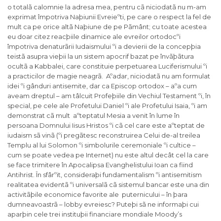
o totalã calomnie la adresa mea, pentru cã niciodatã nu m-am
exprimat împotriva Naþiunii Evreieºti, pe care o respect la fel de
mult ca pe orice altã Naþiune de pe Pãmânt; cu toate acestea
eu doar citez reacþiile dinamice ale evreilor ortodocºi
împotriva denaturãrii Iudaismului ºi a devierii de la concepþia
teistã asupra vieþii la un sistem apocrif bazat pe învãþãtura
ocultã a Kabbalei, care constituie perpetuarea Luciferismului ºi
a practicilor de magie neagrã. Aºadar, niciodatã nu am formulat
idei ºi gânduri antisemite, dar ca Episcop ortodox – aºa cum
aveam dreptul – am tâlcuit Profeþiile din Vechiul Testament ºi, în
special, pe cele ale Profetului Daniel ºi ale Profetului Isaia, ºi am
demonstrat cã mult aºteptatul Mesia a venit în lume în
persoana Domnului Iisus Hristos ºi cã cel care este aºteptat de
iudaism sã vinã (ºi pregãtesc reconstruirea Celui de-al treilea
Templu al lui Solomon ºi simbolurile ceremoniale ºi cultice –
cum se poate vedea pe Internet) nu este altul decât cel la care
se face trimitere în Apocalipsa Evanghelistului Ioan ca fiind
Antihrist. În sfârºit, consideraþi fundamentalism ºi antisemitism
realitatea evidentã ºi universalã cã sistemul bancar este una din
activitãþile economice favorite ale puternicului – în þara
dumneavoastrã – lobby evreiesc? Puteþi sã ne informaþi cui
aparþin cele trei instituþii financiare mondiale Moody’s