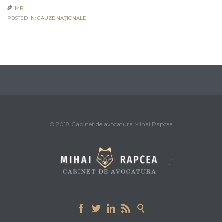
MR

POSTED IN:
CAUZE NAŢIONALE
© 2018 Cabinet de avocatura Mihai Rapcea




