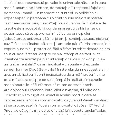
Naþiunii dumneavoastrã pe valorile universale nãscute în þara
mea, ºi anume pe libertate, democraþie ºi respectul faþã de
persoana umanã. Din moment ce sunteþi un politician cu
experienþã ºi o persoanã cu o contribuþie majorã în marea
dumneavoastrã þarã, cunoaºteþi cu siguranþã cã în statele de
drept este inacceptabilã condamnarea cuiva fãrã a i se da
posibilitatea sã se apere, ca ºi încãlcarea principiului
judecãtoresc universal: „Sã nu-þi emiþi sentinþa asupra niciunui
caz fãrã ca mai înainte sã asculþi ambele pãrþi”. Prin urmare, îmi
exprim puternicul protest cã, fãrã a fi fost întrebat despre ce am
spus cu adevãrat sau despre ce s-a întâmplat de fapt, sunt
literalmente acuzat pe plan internaþional cã sunt – chipurile –
un fundamentalist ºi cã am încãlcat – chipurile – drepturile
semenilor mei. Dacã Serviciile Ministerului dumneavoastrã ar fi
avut amabilitatea ºi conºtiinciozitatea de a mã întreba înainte
de a mã acuza despre ce se întâmplã în realitate în cazurile
menþionate, le-aº fi informat cã m-am adresat în scris
Arhiepiscopului romano-catolicilor din Atena, d-l Nikolaos
Foskolos ºi l-am rugat ca exact în acelaºi mod în care se
procedeazã la ªcoala romano-catolicã „Sfântul Pavel” din Pireu
sã se procedeze ºi în ªcoala romano-catolicã „Jean D’ Arc” din
Pireu, adicã aghiazma ce se oficiazã la începutul anului ºcolar,