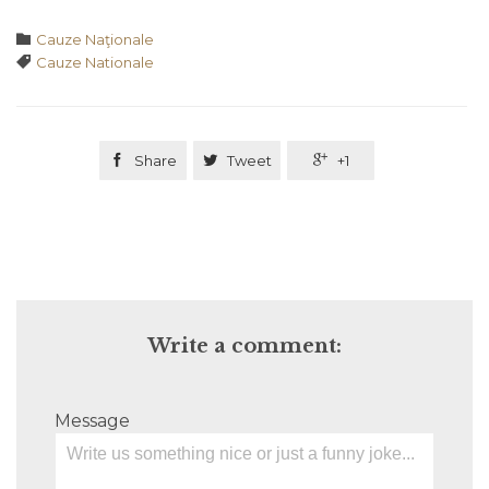
Category

Cauze Naţionale
Tags

Cauze Nationale

Share

Tweet

+1
Write a comment:
Message