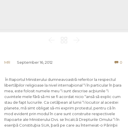



Co
MR
September 16, 2012
0

În Raportul Ministerului dumneavoastrã referitor la respectul
libertãþilor religioase la nivel internaþional ºi în particular în þara
mea, este folosit numele meu ºi sunt descrise acþiunile ºi
cuvintele mele fãrã sã mi se fi acordat nicio ºansã sã explic cum
stau de fapt lucrurile. Ca cetãþean al lumii ºi locuitor al acestei
planete, mã simt obligat sã-mi exprim protestul, pentru cã în
mod evident prin modul în care sunt construite respectivele
Rapoarte ale Ministerului Dvs. se încalcã Drepturile Omului ºi în
esenþã Constituþia SUA, þarã pe care au întemeiat-o Pãrinþii