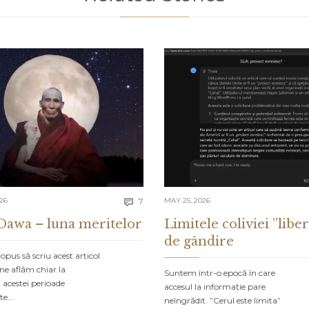
Comments
026
7
MAY 25, 2026

Dawa – luna meritelor
Limitele coliviei ”liber
de gândire
pus să scriu acest articol
ne aflăm chiar la
Suntem într-o epocă în care
 acestei perioade
accesul la informație pare
ate…
neîngrădit. ”Cerul este limita”