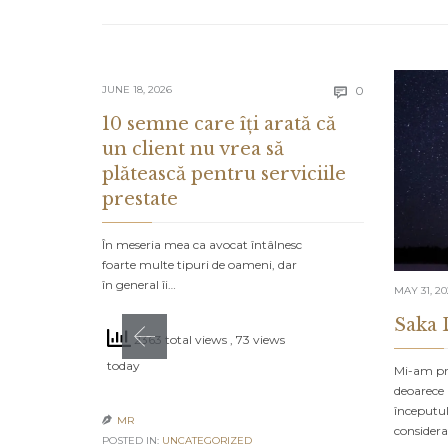
Comments
JUNE 18, 2026
0

10 semne care îți arată că
un client nu vrea să
plătească pentru serviciile
prestate
În meseria mea ca avocat întâlnesc
foarte multe tipuri de oameni, dar
în general îi…
MAY 31, 2
Saka 
2363 total views
, 73 views
today
Mi-am pro
deoarece 
începutul
MR

consider
POSTED IN:
UNCATEGORIZED