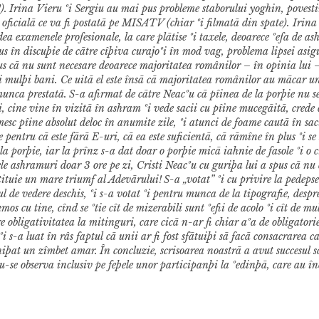
).
Irina Vieru ºi Sergiu au mai pus probleme staborului yoghin, povesti
oficialã ce va fi postatã pe MISATV (chiar ºi filmatã din spate). Irina
 dea examenele profesionale, la care plãtise ºi taxele, deoarece ºefa de a
s în discuþie de cãtre cîþiva curajoºi în mod vag, problema lipsei asig
us cã nu sunt necesare deoarece majoritatea românilor – în opinia lui 
 mulþi bani. Ce uitã el este însã cã majoritatea românilor au mãcar un
munca prestatã.
S-a afirmat de cãtre Neacºu cã pîinea de la porþie nu 
i, cine vine în vizitã în ashram ºi vede sacii cu pîine mucegãitã, crede 
esc pîine absolut deloc în anumite zile, ºi atunci de foame cautã în sac
entru cã este fãrã E-uri, cã ea este suficientã, cã rãmîne în plus ºi se 
 porþie, iar la prînz s-a dat doar o porþie micã iahnie de fasole ºi o c
ele ashramuri doar 3 ore pe zi, Cristi Neacºu cu guriþa lui a spus cã nu 
nstituie un mare triumf al Adevãrului!
S-a „votat” ºi cu privire la pedepsel
ul de vedere deschis, ºi s-a votat ºi pentru munca de la tipografie, despr
os cu tine, cînd se ºtie cît de mizerabili sunt ºefii de acolo ºi cît de mul
e obligativitatea la mitinguri, care cicã n-ar fi chiar aºa de obligatorie
ºi s-a luat în râs faptul cã unii ar fi fost sfãtuiþi sã facã consacrarea 
chiþat un zîmbet amar.
În concluzie, scrisoarea noastrã a avut succesul s
u-se observa inclusiv pe feþele unor participanþi la ºedinþã, care au î