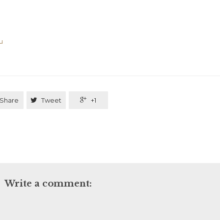
u
Share

Tweet

+1
Write a comment: