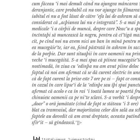
cum fãceau ºi mai demult când nu ajungea mâncarea !
deranjante, care probabil cã nu vor ajunge în filmarea 
iubitul ei nu a fost lãsat de cãtre ºefa lui de ashram sã
considerat cã „acþiunea lui nu e integratã”. S-a mai pu
medicale ºi a cãrþii de muncã, despre care Neacºu a sp
încîntaþi sã munceascã la negru, pentru cã cîºtigã mai
cît, pe cînd noi nu avem nici un ban în mînã pentru 
ea mucegãieºte, iar ea, fiind pãstratã în ashram în sac
de la porþie. Dar sunt situaþii în care oamenii nu prim
veche ºi mucegãitã. S-a mai spus cã pîinea mucegãieºte p
nostimadã, în ziua cu ºedinþa nu am avut pîine deloc la
faptul cã noi am afirmat cã se dã curent electric în un
cã de fapt curent la prize este 7 ore pe zi – fapt ce co
în cazul în care lipseºi de la ºedinþe sau îþi spui punct
afirmat cã acolo e ca în rai ºi toatã lumea se poartã frum
chinuiesc oamenii ca pe niºte sclavi.
S-a vorbit ºi despr
„doar” o orã jumãtate (cînd de fapt se stãteau ºi 3 ore) 
blat cu tramvaiul, dar majoritatea celor din salã au s
faptele au dovedit cã am avut dreptate, aceasta putînd
sfîrºit – sã gîndeascã.
”]]>
1 total views
, 1 views today