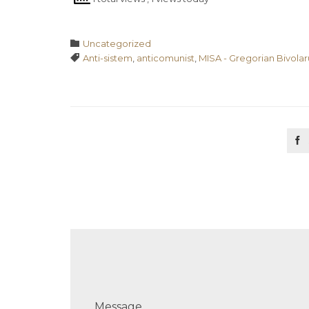
Category

Uncategorized
Tags

Anti-sistem
,
anticomunist
,
MISA - Gregorian Bivolar

Message