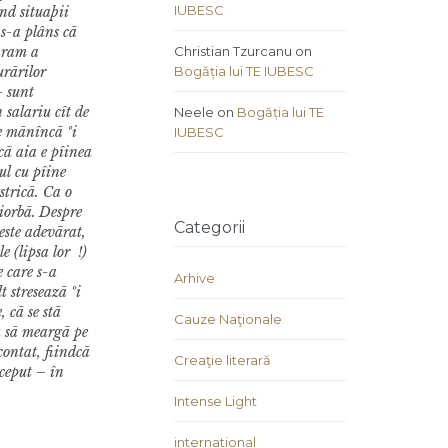
IUBESC
nd situaþii
 s-a plâns cã
shram a
Christian Tzurcanu
on
urãrilor
Bogăția lui TE IUBESC
– sunt
 salariu cît de
Neele
on
Bogăția lui TE
se mãnîncã ºi
IUBESC
cã aia e pîinea
ul cu pîine
stricã. Ca o
iorbã.
Despre
Categorii
este adevãrat,
e (lipsa lor !)
e care s-a
Arhive
t streseazã ºi
, cã se stã
Cauze Naţionale
ca sã meargã pe
contat, fiindcã
Creaţie literară
nceput – în
Intense Light
international