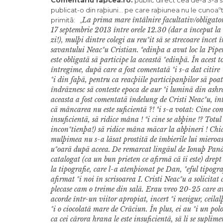
Comentariu rapcea.ro:
public direct cea de-a 3-a 
publicat-o din raþiuni… pe care raþiunea nu le cunoaº
La prima mare întâlnire facultativ/obligator
primitã:
„
17 septembrie 2013 între orele 12.30 (dar a început la 
zi!), mulþi dintre colegi au reuºit sã se strecoare înce
savantului Neacºu Cristian.
ªedinþa a avut loc la Pipe
este obligatã sã participe la aceastã ºedinþã. În acest 
întregime, dupã care a fost comentatã ºi s-a dat citire º
ºi din faþã, pentru ca reacþiile participanþilor sã poat
îndrãznesc sã conteste epoca de aur ºi luminã din as
aceasta a fost comentatã îndelung de Cristi Neacºu, î
cã mâncarea nu este suficientã ?! ªi s-a votat: Cine co
insuficientã, sã ridice mâna ! ªi cine se abþine !?
Totul
inconºtienþa!) sã ridice mâna mãcar la abþineri ! Chia
mulþimea nu s-a lãsat prostitã de îmbierile lui mieroas
uºoarã dupã aceea.
De remarcat lingãul de Ionuþ Panã,
catalogat (ca un bun prieten ce afirmã cã îi este) drep
la tipografie, care l-a atenþionat pe Dan, ºeful tipog
afirmat ºi noi în scrisoarea I.
Cristi Neacºu a solicita
plecase cam o treime din salã. Erau vreo 20-25 care ave
acorde într-un viitor apropiat, incert ºi nesigur, ceil
ºi o ciocolatã mare de Crãciun. În plus, ei au ºi un p
ca cei cãrora hrana le este insuficientã, sã li se suplime