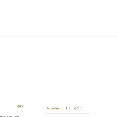
Comments
0

Bogăția lui TE IUBESC