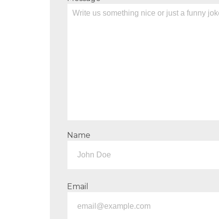
Name
Email