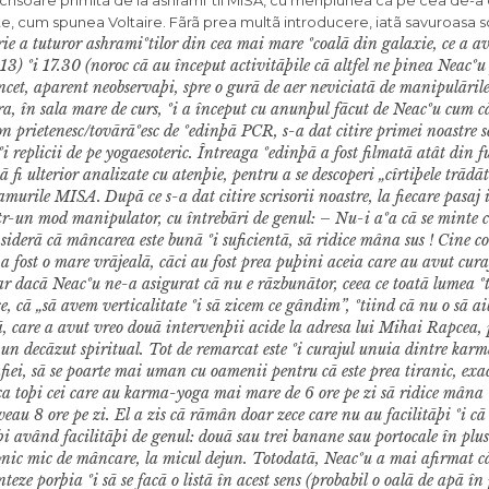
scrisoare primitã de la ashramiºtii MISA, cu menþiunea cã pe cea de-
te, cum spunea Voltaire. Fãrã prea multã introducere, iatã savuroasa s
ie a tuturor ashramiºtilor din cea mai mare ºcoalã din galaxie, ce a a
13) ºi 17.30 (noroc cã au început activitãþile cã altfel ne þinea Neacº
t încet, aparent neobservaþi, spre o gurã de aer neviciatã de manipulãrile
ra, în sala mare de curs, ºi a început cu anunþul fãcut de Neacºu cum 
ton prietenesc/tovãrãºesc de ºedinþã PCR, s-a dat citire primei noastre sc
i replicii de pe yogaesoteric. Întreaga ºedinþã a fost filmatã atât din f
ã fi ulterior analizate cu atenþie, pentru a se descoperi „cîrtiþele trãdã
hramurile MISA.
Dupã ce s-a dat citire scrisorii noastre, la fiecare pasa
ntr-un mod manipulator, cu întrebãri de genul: – Nu-i aºa cã se minte 
nsiderã cã mâncarea este bunã ºi suficientã, sã ridice mâna sus ! Cine co
 a fost o mare vrãjealã, cãci au fost prea puþini aceia care au avut cura
r dacã Neacºu ne-a asigurat cã nu e rãzbunãtor, ceea ce toatã lumea ºti
e, cã „sã avem verticalitate ºi sã zicem ce gândim”, ºtiind cã nu o sã a
 care a avut vreo douã intervenþii acide la adresa lui Mihai Rapcea, 
t un decãzut spiritual. Tot de remarcat este ºi curajul unuia dintre kar
rafiei, sã se poarte mai uman cu oamenii pentru cã este prea tiranic, ex
t ca toþi cei care au karma-yoga mai mare de 6 ore pe zi sã ridice mâna
au 8 ore pe zi. El a zis cã rãmân doar zece care nu au facilitãþi ºi cã o
alþi având facilitãþi de genul: douã sau trei banane sau portocale în pl
olonic mic de mâncare, la micul dejun. Totodatã, Neacºu a mai afirmat c
nteze porþia ºi sã se facã o listã în acest sens (probabil o oalã de apã în 