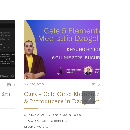
Comments
Comments
3
MAY 20, 2026
2
MAY 13, 2026


tății”
Curs – Cele Cinci Elemente
CE ES
& Introducere în Dzogchen
ȘI CE 
DESPR
6 -7 iunie 2026, la sala de la 10.00
– 18.00 Structura generală a
PROLOG: MA
programului…
NORD Un vap