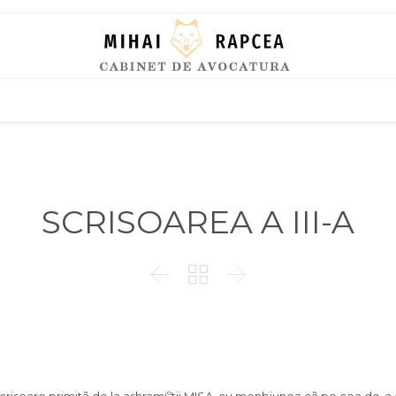
Skip
to
content
SCRISOAREA A III-A


