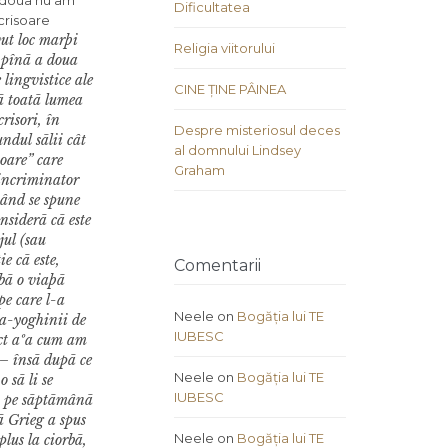
a doua nu am
Dificultatea
crisoare
vut loc marþi
Religia viitorului
u pînã a doua
 lingvistice ale
CINE ȚINE PÂINEA
cã toatã lumea
risori, în
Despre misteriosul deces
undul sãlii cât
al domnului Lindsey
toare” care
Graham
j incriminator
când se spune
nsiderã cã este
jul (sau
e cã este,
Comentarii
ibã o viaþã
pe care l-a
Neele
on
Bogăția lui TE
ma-yoghinii de
IUBESC
act aºa cum am
 – însã dupã ce
Neele
on
Bogăția lui TE
 sã li se
IUBESC
us pe sãptãmânã
ã Grieg a spus
Neele
on
Bogăția lui TE
plus la ciorbã,