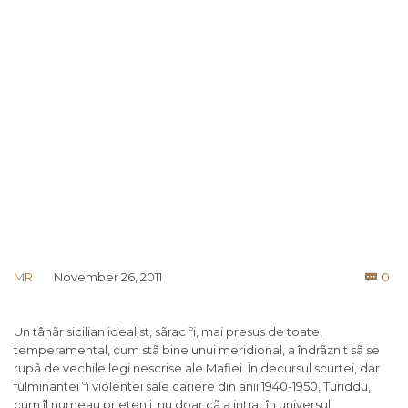
Co
MR
November 26, 2011
0

Un tânãr sicilian idealist, sãrac ºi, mai presus de toate,
temperamental, cum stã bine unui meridional, a îndrãznit sã se
rupã de vechile legi nescrise ale Mafiei. În decursul scurtei, dar
fulminantei ºi violentei sale cariere din anii 1940-1950, Turiddu,
cum îl numeau prietenii, nu doar cã a intrat în universul