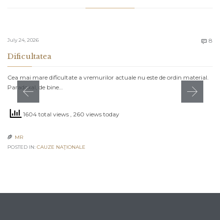
C
July 24, 2026
8

Dificultatea
Cea mai mare dificultate a vremurilor actuale nu este de ordin material.
Paradoxal, de bine…
1604 total views
, 260 views today
MR

POSTED IN:
CAUZE NAŢIONALE