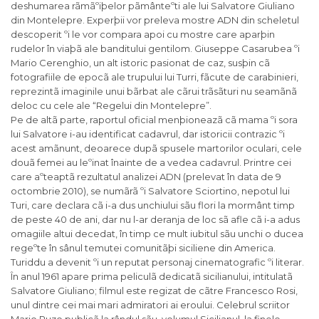
deshumarea rãmãºiþelor pãmânteºti ale lui Salvatore Giuliano
din Montelepre. Experþii vor preleva mostre ADN din scheletul
descoperit ºi le vor compara apoi cu mostre care aparþin
rudelor în viaþã ale banditului gentilom. Giuseppe Casarubea ºi
Mario Cerenghio, un alt istoric pasionat de caz, susþin cã
fotografiile de epocã ale trupului lui Turri, fãcute de carabinieri,
reprezintã imaginile unui bãrbat ale cãrui trãsãturi nu seamãnã
deloc cu cele ale “Regelui din Montelepre”.
Pe de altã parte, raportul oficial menþioneazã cã mama ºi sora
lui Salvatore i-au identificat cadavrul, dar istoricii contrazic ºi
acest amãnunt, deoarece dupã spusele martorilor oculari, cele
douã femei au leºinat înainte de a vedea cadavrul. Printre cei
care aºteaptã rezultatul analizei ADN (prelevat în data de 9
octombrie 2010), se numãrã ºi Salvatore Sciortino, nepotul lui
Turi, care declara cã i-a dus unchiului sãu flori la mormânt timp
de peste 40 de ani, dar nu l-ar deranja de loc sã afle cã i-a adus
omagiile altui decedat, în timp ce mult iubitul sãu unchi o ducea
regeºte în sânul temutei comunitãþi siciliene din America.
Turiddu a devenit ºi un reputat personaj cinematografic ºi literar.
În anul 1961 apare prima peliculã dedicatã sicilianului, intitulatã
Salvatore Giuliano; filmul este regizat de cãtre Francesco Rosi,
unul dintre cei mai mari admiratori ai eroului. Celebrul scriitor