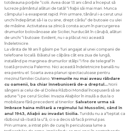
totdeauna porþile ºcolii. Avea doar 13 ani când a început sã
lucreze pãmântul alãturi de tatãl ºi fraþii sãi mai mari. Munca
câmpului l-a exasperat rapid. Prin urmare, tânãrul i-a cerut unui
unchi îndepãrtat sã-l ia cu sine, drept cãrãuº de butoaie cu ulei
de mãsline. Activitatea sa zilnicã consta acum în parcurgerea
drumurilor bolovãnoase ale Siciliei, hurducãit în cãruþã, alãturi
de unchi ºi butoaie. Evident, nu i-a plãcut nici aceastã
îndeletnicire.
La vârsta de 18 ani îl gãsim pe Turi angajat al unei companii de
telefoane localã. Bãiatul se cãþãra cât era ziua de lungã,
instalând pe marginea drumurilor stâlpi ºi fire de telegraf în
toatã provincia Palermo. Nici aceastã îndeletnicire banalã nu
era pentru el. Soarta avea planuri spectaculoase pentru
mezinul familiei Giuliano.
Vremurile nu mai aveau rãbdare
cu oamenii, ba chiar înnebuniserã de-a dreptul…
Norii
sângerii ai celui de-al Doilea Rãzboi Mondial începuserã sã se
adune ºi pe cerul Siciliei. Invazia Aliaþilor în insulã a dus la o
mobilizare fãrã precedent al tinerilor.
Salvatore urma sã
îmbrace haina militarã a regimului lui Mussolini, când în
anul 1943, Aliaþii au invadat Sicilia.
Turiddu nu a aºteptat ca
rãzboiul sã-i batã la uºã, ci s-a decis sã facã primul pas.
Prin urmare, a intrat plin de curaj în periculoasa lume a