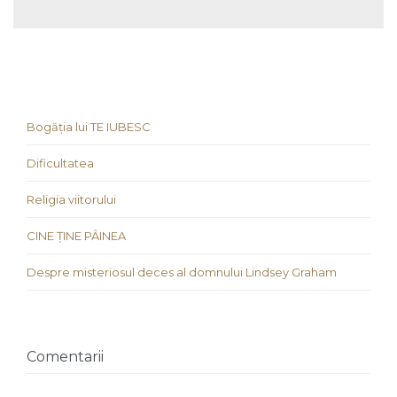
Bogăția lui TE IUBESC
Dificultatea
Religia viitorului
CINE ȚINE PÂINEA
Despre misteriosul deces al domnului Lindsey Graham
Comentarii