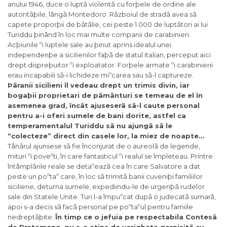
anului 1946, duce o luptã violentã cu forþele de ordine ale
autoritãþile, lângã Montedoro. Rãzboiul de stradã avea sã
capete proporþii de bãtãlie, cei peste 1.000 de luptãtori ai lui
Turiddu þinând în loc mai multe companii de carabinieri.
Acþiunile ºi luptele sale au þinut aprins idealul unei
independenþe a sicilienilor faþã de statul italian, perceput aici
drept dispreþuitor ºi exploatator. Forþele armate ºi carabinierii
erau incapabili sã-i lichideze miºcarea sau sã-l captureze.
Þãranii sicilieni îl vedeau drept un trimis divin, iar
bogaþii proprietari de pãmânturi se temeau de el în
asemenea grad, încât ajuseserã sã-l caute personal
pentru a-i oferi sumele de bani dorite, astfel ca
temperamentalul Turiddu sã nu ajungã sã le
“colecteze” direct din casele lor, la miez de noapte…
Tânãrul ajunsese sã fie înconjurat de o aureolã de legende,
mituri ºi poveºti, în care fantasticul ºi realul se împleteau. Printre
întâmplãrile reale se detaºeazã cea în care Salvatore a dat
peste un poºtaº care, în loc sã trimitã banii cuveniþi familiilor
siciliene, deturna sumele, expediindu-le de urgenþã rudelor
sale din Statele Unite. Turi l-a împuºcat dupã o judecatã sumarã,
apoi s-a decis sã facã personal pe poºtaºul pentru famiile
nedreptãþite.
În timp ce o jefuia pe respectabila Contesã