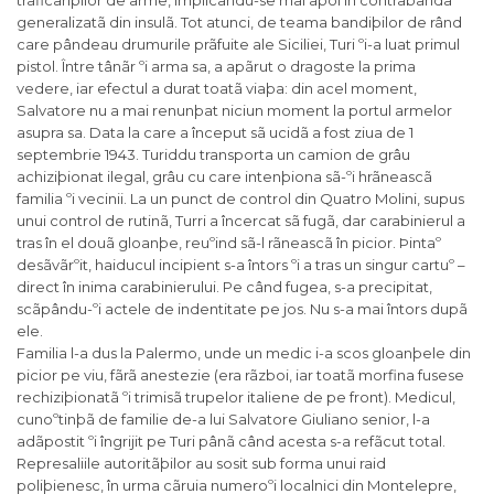
traficanþilor de arme, implicându-se mai apoi în contrabanda
generalizatã din insulã. Tot atunci, de teama bandiþilor de rând
care pândeau drumurile prãfuite ale Siciliei, Turi ºi-a luat primul
pistol. Între tânãr ºi arma sa, a apãrut o dragoste la prima
vedere, iar efectul a durat toatã viaþa: din acel moment,
Salvatore nu a mai renunþat niciun moment la portul armelor
asupra sa. Data la care a început sã ucidã a fost ziua de 1
septembrie 1943. Turiddu transporta un camion de grâu
achiziþionat ilegal, grâu cu care intenþiona sã-ºi hrãneascã
familia ºi vecinii. La un punct de control din Quatro Molini, supus
unui control de rutinã, Turri a încercat sã fugã, dar carabinierul a
tras în el douã gloanþe, reuºind sã-l rãneascã în picior. Þintaº
desãvãrºit, haiducul incipient s-a întors ºi a tras un singur cartuº –
direct în inima carabinierului. Pe când fugea, s-a precipitat,
scãpându-ºi actele de indentitate pe jos. Nu s-a mai întors dupã
ele.
Familia l-a dus la Palermo, unde un medic i-a scos gloanþele din
picior pe viu, fãrã anestezie (era rãzboi, iar toatã morfina fusese
rechiziþionatã ºi trimisã trupelor italiene de pe front). Medicul,
cunoºtinþã de familie de-a lui Salvatore Giuliano senior, l-a
adãpostit ºi îngrijit pe Turi pânã când acesta s-a refãcut total.
Represaliile autoritãþilor au sosit sub forma unui raid
poliþienesc, în urma cãruia numeroºi localnici din Montelepre,