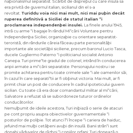
naþionalismul separatist. Scârbit de dispreþul cu care insula sa
era privitã de guvernul italian, sicilianul din el s-a
revoltat.
Turiddu voia nici mai mult, nici mai puþin decât
ruperea definitivã a Siciliei de statul italian ºi
proclamarea independenþei insulei.
La finele anului 1945,
intrã cu arme ºi bagaje în rândul Miºcãrii Voluntare pentru
Independenþa Siciliei, organizaþie cu orientare separatist-
teroristã, din rândurile cãreia fãceau parte personalitãþi
importante ale societãþii siciliene, precum baronul Lucio Tasca,
ducele Gugliermo Paterno ºi politicianul socialist Antonio
Canepa. Turi primeºte gradul de colonel, intrând în conducerea
aripii armate a miºcãrii separatiste. Personajului nostru i se
promite achitarea pentru toate crimele sale ºi ale oamenilor sãi,
în cazul în care separatiºtii ar fi obþinut victoria. Mai mult, ar fi
primit chiar un post de conducere în cadrul ipoteticului guvern
sicilian. Cu toate cã era doar comandantul militar al miºcãrii,
Salvatore a refuzat sã se subordoneze tuturor ordinelor
conducãtorilor.
Nemulþumit de ideile acestora, Turi iniþiazã o serie de atacuri
pe cont propriu asupra obiectivelor guvernamentale ºi
posturilor de poliþie. Tot atunci îºi începe ºi cariera de haiduc,
jefuind mai mulþi cetãþeni avuþi din insulã. Banii strânºi sunt
donaþi vãduvelor de rãzboi ºi copiilor orfani; Turi doneazã o