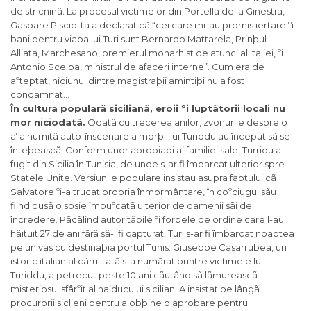
de stricninã. La procesul victimelor din Portella della Ginestra,
Gaspare Pisciotta a declarat cã “cei care mi-au promis iertare ºi
bani pentru viaþa lui Turi sunt Bernardo Mattarela, Prinþul
Alliata, Marchesano, premierul monarhist de atunci al Italiei, ºi
Antonio Scelba, ministrul de afaceri interne”. Cum era de
aºteptat, niciunul dintre magistraþii amintiþi nu a fost
condamnat…
În cultura popularã sicilianã, eroii ºi luptãtorii locali nu
mor niciodatã.
Odatã cu trecerea anilor, zvonurile despre o
aºa numitã auto-înscenare a morþii lui Turiddu au început sã se
înteþeascã. Conform unor apropiaþi ai familiei sale, Turridu a
fugit din Sicilia în Tunisia, de unde s-ar fi îmbarcat ulterior spre
Statele Unite. Versiunile populare insistau asupra faptului cã
Salvatore ºi-a trucat propria înmormântare, în coºciugul sãu
fiind pusã o sosie împuºcatã ulterior de oamenii sãi de
încredere. Pãcãlind autoritãþile ºi forþele de ordine care l-au
hãituit 27 de ani fãrã sã-l fi capturat, Turi s-ar fi îmbarcat noaptea
pe un vas cu destinaþia portul Tunis. Giuseppe Casarrubea, un
istoric italian al cãrui tatã s-a numãrat printre victimele lui
Turiddu, a petrecut peste 10 ani cãutând sã lãmureascã
misteriosul sfârºit al haiducului sicilian. A insistat pe lângã
procurorii siclieni pentru a obþine o aprobare pentru