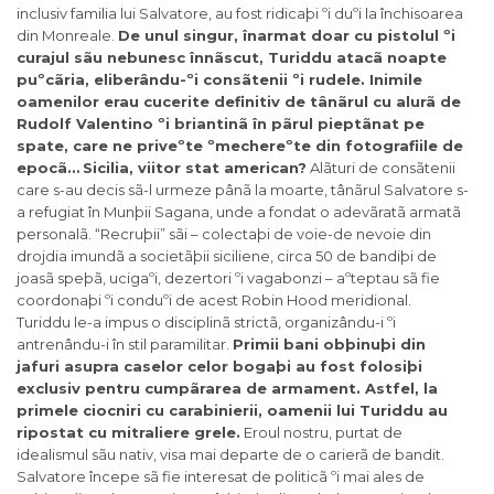
inclusiv familia lui Salvatore, au fost ridicaþi ºi duºi la închisoarea
din Monreale.
De unul singur, înarmat doar cu pistolul ºi
curajul sãu nebunesc înnãscut, Turiddu atacã noapte
puºcãria, eliberându-ºi consãtenii ºi rudele. Inimile
oamenilor erau cucerite definitiv de tânãrul cu alurã de
Rudolf Valentino ºi briantinã în pãrul pieptãnat pe
spate, care ne priveºte ºmechereºte din fotografiile de
epocã…
Sicilia, viitor stat american?
Alãturi de consãtenii
care s-au decis sã-l urmeze pânã la moarte, tânãrul Salvatore s-
a refugiat în Munþii Sagana, unde a fondat o adevãratã armatã
personalã. “Recruþii” sãi – colectaþi de voie-de nevoie din
drojdia imundã a societãþii siciliene, circa 50 de bandiþi de
joasã speþã, ucigaºi, dezertori ºi vagabonzi – aºteptau sã fie
coordonaþi ºi conduºi de acest Robin Hood meridional.
Turiddu le-a impus o disciplinã strictã, organizându-i ºi
antrenându-i în stil paramilitar.
Primii bani obþinuþi din
jafuri asupra caselor celor bogaþi au fost folosiþi
exclusiv pentru cumpãrarea de armament. Astfel, la
primele ciocniri cu carabinierii, oamenii lui Turiddu au
ripostat cu mitraliere grele.
Eroul nostru, purtat de
idealismul sãu nativ, visa mai departe de o carierã de bandit.
Salvatore începe sã fie interesat de politicã ºi mai ales de