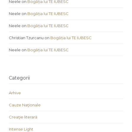
Neele
on
Bogăția lui TE IUBESC
Neele
on
Bogăția lui TE IUBESC
Neele
on
Bogăția lui TE IUBESC
Christian Tzurcanu
on
Bogăția lui TE IUBESC
Neele
on
Bogăția lui TE IUBESC
Categorii
Arhive
Cauze Naţionale
Creaţie literară
Intense Light