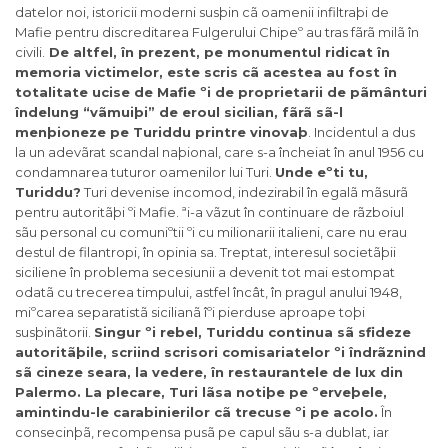
datelor noi, istoricii moderni susþin cã oamenii infiltraþi de
Mafie pentru discreditarea Fulgerului Chipeº au tras fãrã milã în
civili.
De altfel, în prezent, pe monumentul ridicat în
memoria victimelor, este scris cã acestea au fost în
totalitate ucise de Mafie ºi de proprietarii de pãmânturi
îndelung “vãmuiþi” de eroul sicilian, fãrã sã-l
menþioneze pe Turiddu printre vinovaþ
. Incidentul a dus
la un adevãrat scandal naþional, care s-a încheiat în anul 1956 cu
condamnarea tuturor oamenilor lui Turi.
Unde eºti tu,
Turiddu?
Turi devenise incomod, indezirabil în egalã mãsurã
pentru autoritãþi ºi Mafie. ªi-a vãzut în continuare de rãzboiul
sãu personal cu comuniºtii ºi cu milionarii italieni, care nu erau
destul de filantropi, în opinia sa. Treptat, interesul societãþii
siciliene în problema secesiunii a devenit tot mai estompat
odatã cu trecerea timpului, astfel încât, în pragul anului 1948,
miºcarea separatistã sicilianã îºi pierduse aproape toþi
susþinãtorii.
Singur ºi rebel, Turiddu continua sã sfideze
autoritãþile, scriind scrisori comisariatelor ºi îndrãznind
sã cineze seara, la vedere, în restaurantele de lux din
Palermo. La plecare, Turi lãsa notiþe pe ºerveþele,
amintindu-le carabinierilor cã trecuse ºi pe acolo.
În
consecinþã, recompensa pusã pe capul sãu s-a dublat, iar