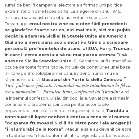
sumã de bani ºi campaniei electorale a formaþiunii politice
extremiste din care fãcea parte. La alegerile din anul 1946,
miºcarea separatistã nu a obþinut voturile scontate.
Dezamagit,
eroul nostru vine cu o idee fãrã precedent:
se gândeºte foarte serios, nici mai mult, nici mai puþin
decât la aderarea Siciliei la Statele Unite ale Americii!
Giuliano a mers pânã acolo încât i-a trimis o scrisoare
personalã preºedintelui de atunci al SUA, Harry Truman,
în care îi cerea acestuia sã nu mai piarda vremea ºi sã
anexeze Sicilia Statelor Unite.
El, Salvatore, ar fi urmat sã se
ocupe de toate formalitãþile, inclusiv de construirea unei baze
militare pentru soldaþii americani. Evident, Truman nu i-a
”
rãspuns niciodatã.
Masacrul din Portella della Ginestra
Turi, fiule meu, judecata Domnului nu este întotdeauna la fel cu
cea a oamenilor” – Pãrintele Reni, confesorul lui Turiddu
Surd
la îndemnul confesorului sãu din copilãrie, Salvatore a rãmas în
continuare o problemã spinoasã pentur autoritãþile
neguvernabilei insule. În numele organizaþiei sale,
Turiddu a
continuat sã lupte neobosit contra a ceea ce el numea
“ocuparea frumoasei Sicilii de cãtre porcii aia aroganþi
ºi înfumuraþi de la Roma”
. Atacurile sale au devenit celebre
în toatã lumea ºi l-au tranformat într-o legendã vie. La începutul