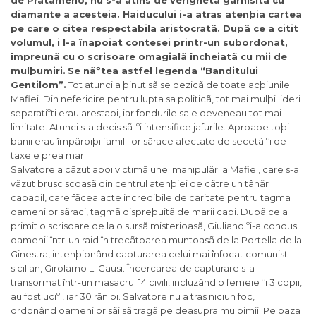
de Pratameno, nu s-a atins de verigheta garnisitã cu
diamante a acesteia. Haiducului i-a atras atenþia cartea
pe care o citea respectabila aristocratã. Dupã ce a citit
volumul, i l-a înapoiat contesei printr-un subordonat,
împreunã cu o scrisoare omagialã încheiatã cu mii de
mulþumiri.
Se nãºtea astfel legenda “Banditului
Gentilom”.
Tot atunci a þinut sã se dezicã de toate acþiunile
Mafiei. Din nefericire pentru lupta sa politicã, tot mai mulþi lideri
separatiºti erau arestaþi, iar fondurile sale deveneau tot mai
limitate. Atunci s-a decis sã-ºi intensifice jafurile. Aproape toþi
banii erau împãrþiþi familiilor sãrace afectate de secetã ºi de
taxele prea mari.
Salvatore a cãzut apoi victimã unei manipulãri a Mafiei, care s-a
vãzut brusc scoasã din centrul atenþiei de cãtre un tânãr
capabil, care fãcea acte incredibile de caritate pentru tagma
oamenilor sãraci, tagmã dispreþuitã de marii capi. Dupã ce a
primit o scrisoare de la o sursã misterioasã, Giuliano ºi-a condus
oamenii într-un raid în trecãtoarea muntoasã de la Portella della
Ginestra, intenþionând capturarea celui mai înfocat comunist
sicilian, Girolamo Li Causi. Încercarea de capturare s-a
transormat într-un masacru. 14 civili, incluzând o femeie ºi 3 copii,
au fost uciºi, iar 30 rãniþi. Salvatore nu a tras niciun foc,
ordonând oamenilor sãi sã tragã pe deasupra mulþimii. Pe baza