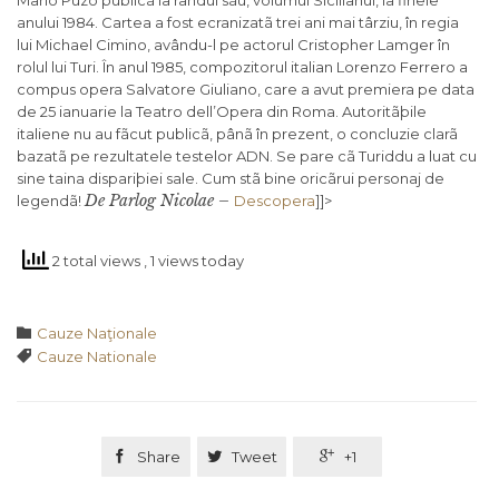
Mario Puzo publicã la rândul sãu, volumul Sicilianul, la finele
anului 1984. Cartea a fost ecranizatã trei ani mai târziu, în regia
lui Michael Cimino, avându-l pe actorul Cristopher Lamger în
rolul lui Turi. În anul 1985, compozitorul italian Lorenzo Ferrero a
compus opera Salvatore Giuliano, care a avut premiera pe data
de 25 ianuarie la Teatro dell’Opera din Roma. Autoritãþile
italiene nu au fãcut publicã, pânã în prezent, o concluzie clarã
bazatã pe rezultatele testelor ADN. Se pare cã Turiddu a luat cu
sine taina dispariþiei sale. Cum stã bine oricãrui personaj de
De Parlog Nicolae –
legendã!
Descopera
]]>
2 total views
, 1 views today
Category

Cauze Naţionale
Tags

Cauze Nationale

Share

Tweet

+1