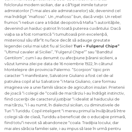
folclorului modern sicilian, dar a câºtigat inimile tuturor
admiratorilor (ºi mai ales ale admiratoarelor) sãi, devenind cel
mai îndrãgit ”mafioso”. Un „mafioso” bun, dacã vreþi. Un rebel
frumos ºi nebun care a trãdat deopotrivã Mafia ºi autoritãþile,
devenind un haiduc-patriot în toatã puterea cuvântului. Dacã
viaþa sa a fost romanticã ºi tumultoasã prin excelenþã,
misteriosul sãu sfârºit nu face decât sã adauge greutate
legendei celui mai iubit fiu al Siciliei!
Turi – Fulgerul Chipeº
“Ultimul cavaler al Siciliei”, “Fulgerul Chipeº” sau “Banditul
Gentilom”, cum l-au denumit cu afecþiune þãranii sicilieni, a
vãzut lumina zilei pe data de 16 noiembrie 1922, în cãtunul
Montelepre din provincia Palermo. “Scorpion” tipic prin
caracter ºi manifestare, Salvatore Giuliano a fost cel de-al
patrulea copil al lui Salvatore ºi Maria Giuliano, care formau
imaginea vie a unei familii sãrace de agricultori insulari. Prietenii
de joacã ºi colegii de ºcoalã de mai târziu l-au îndrãgit instinctiv,
fiind cuceriþi de caracterul justiþiar ºi idealist al haiducului de
mai târziu, ºi l-au numit, în dialectul sicilian, cu diminutivele de
Turi ºi Turiddu. Copil inteligent ºi mereu primul la învãþãturã între
colegii sãi de clasã, Turiddu a beneficiat de o educaþie primarã,
fiind totuºi nevoit sã abandoneze ºcoala. Tradiþia locului, dar
mai ales sãrãcia familiei sale, i-au impus sã lase în urmã pentru