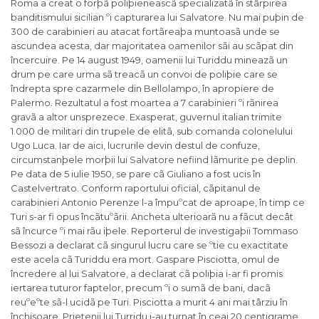
Roma a creat o forþã poliþieneascã specializatã în stârpirea
banditismului sicilian ºi capturarea lui Salvatore. Nu mai puþin de
300 de carabinieri au atacat fortãreaþa muntoasã unde se
ascundea acesta, dar majoritatea oamenilor sãi au scãpat din
încercuire. Pe 14 august 1949, oamenii lui Turiddu mineazã un
drum pe care urma sã treacã un convoi de poliþie care se
îndrepta spre cazarmele din Bellolampo, în apropiere de
Palermo. Rezultatul a fost moartea a 7 carabinieri ºi rãnirea
gravã a altor unsprezece. Exasperat, guvernul italian trimite
1.000 de militari din trupele de elitã, sub comanda colonelului
Ugo Luca. Iar de aici, lucrurile devin destul de confuze,
circumstanþele morþii lui Salvatore nefiind lãmurite pe deplin.
Pe data de 5 iulie 1950, se pare cã Giuliano a fost ucis în
Castelvertrato. Conform raportului oficial, cãpitanul de
carabinieri Antonio Perenze l-a împuºcat de aproape, în timp ce
Turi s-ar fi opus încãtuºãrii. Ancheta ulterioarã nu a fãcut decât
sã încurce ºi mai rãu iþele. Reporterul de investigaþii Tommaso
Bessozi a declarat cã singurul lucru care se ºtie cu exactitate
este acela cã Turiddu era mort. Gaspare Pisciotta, omul de
încredere al lui Salvatore, a declarat cã poliþia i-ar fi promis
iertarea tuturor faptelor, precum ºi o sumã de bani, dacã
reuºeºte sã-l ucidã pe Turi. Pisciotta a murit 4 ani mai târziu în
închisoare. Prietenii lui Turridu i-au turnat în ceai 20 centigrame