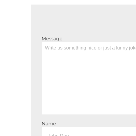
Message
Name