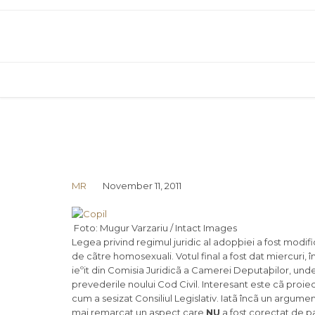
MR
November 11, 2011
Foto: Mugur Varzariu / Intact Images
Legea privind regimul juridic al adopþiei a fost modi
de cãtre homosexuali. Votul final a fost dat miercuri
ieºit din Comisia Juridicã a Camerei Deputaþilor, und
prevederile noului Cod Civil. Interesant este cã proiec
cum a sesizat Consiliul Legislativ. Iatã încã un argumen
mai remarcat un aspect care
NU
a fost corectat de p