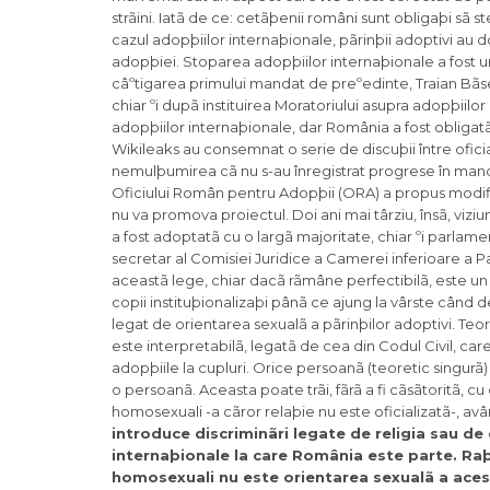
strãini. Iatã de ce: cetãþenii români sunt obligaþi sã s
cazul adopþiilor internaþionale, pãrinþii adoptivi au 
adopþiei. Stoparea adopþiilor internaþionale a fost 
câºtigarea primului mandat de preºedinte, Traian Bãs
chiar ºi dupã instituirea Moratoriului asupra adopþiilo
adopþiilor internaþionale, dar România a fost obliga
Wikileaks au consemnat o serie de discuþii între ofici
nemulþumirea cã nu s-au înregistrat progrese în mand
Oficiului Român pentru Adopþii (ORA) a propus modifi
nu va promova proiectul. Doi ani mai târziu, însã, viziun
a fost adoptatã cu o largã majoritate, chiar ºi parlamen
secretar al Comisiei Juridice a Camerei inferioare a P
aceastã lege, chiar dacã rãmâne perfectibilã, este un
copii instituþionalizaþi pânã ce ajung la vârste când d
legat de orientarea sexualã a pãrinþilor adoptivi. Teo
este interpretabilã, legatã de cea din Codul Civil, car
adopþiile la cupluri. Orice persoanã (teoretic singurã
o persoanã. Aceasta poate trãi, fãrã a fi cãsãtoritã, c
homosexuali -a cãror relaþie nu este oficializatã-, avâ
introduce discriminãri legate de religia sau de
internaþionale la care România este parte. Ra
homosexuali nu este orientarea sexualã a acestor