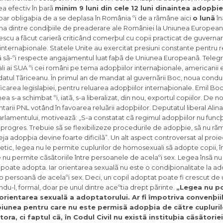
tea efectiv în þarã
minim 9 luni din cele 12 luni dinaintea adopþie
doar obligaþia de a se deplasa în România ºi de a rãmâne aici
o lunã
în
una dintre condiþiile de preaderare ale României la Uniunea European
escu a fãcut carierã criticând comerþul cu copii practicat de guverna
r internaþionale. Statele Unite au exercitat presiuni constante pentru 
tã sã-ºi respecte angajamentul luat faþã de Uniunea Europeanã. Tele
ali ai SUA ºi cei români pe tema adopþiilor internaþionale, americanii
atul Tãriceanu. În primul an de mandat al guvernãrii Boc, noua cond
carea legislaþiei, pentru reluarea adopþiilor internaþionale. Emil Bo
ea s-a schimbat ºi, iatã, s-a liberalizat, din nou, exportul copiilor. De 
tarii PNL votând în favoarea reluãrii adopþiilor. Deputatul liberal Alin
arlamentului, motiveazã: „S-a constatat cã regimul adopþiilor nu funcþ
 progres. Trebuie sã se flexibilizeze procedurile de adopþie, sã nu rã
eja adopþia devine foarte dificilã”. Un alt aspect controversat al proie
retic, legea nu le permite cuplurilor de homosexuali sã adopte copii, î
e nu permite cãsãtoriile între persoanele de acelaºi sex. Legea însã nu
) poate adopta. Iar orientarea sexualã nu este o condiþionalitate la a
u o persoanã de acelaºi sex. Deci, un copil adoptat poate fi crescut de
ndu-l, formal, doar pe unul dintre aceºtia drept pãrinte.
„Legea nu p
 orientarea sexualã a adoptatorului. Ar fi împotriva convenþii
þiunea pentru care nu este permisã adopþia de cãtre cupluril
a, ci faptul cã, în Codul Civil nu existã instituþia cãsãtoriei