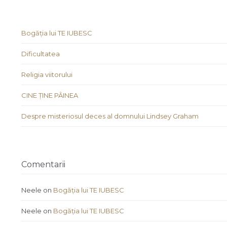
Bogăția lui TE IUBESC
Dificultatea
Religia viitorului
CINE ȚINE PÂINEA
Despre misteriosul deces al domnului Lindsey Graham
Comentarii
Neele
on
Bogăția lui TE IUBESC
Neele
on
Bogăția lui TE IUBESC