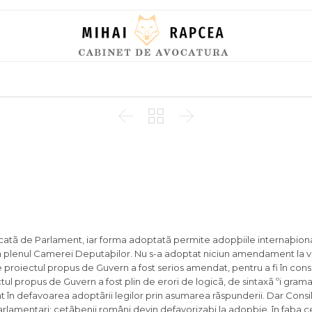
Skip
to
content



ficatã de Parlament, iar forma adoptatã permite adopþiile internaþiona
, în plenul Camerei Deputaþilor. Nu s-a adoptat niciun amendament la v
e proiectul propus de Guvern a fost serios amendat, pentru a fi în co
tul propus de Guvern a fost plin de erori de logicã, de sintaxã ºi gram
t în defavoarea adoptãrii legilor prin asumarea rãspunderii. Dar Consili
arlamentari: cetãþenii români devin defavorizaþi la adopþie, în faþa c