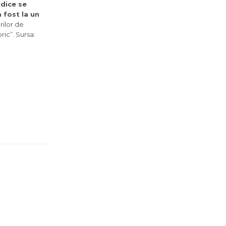
idice se
 fost la un
rilor de
ic”. Sursa: