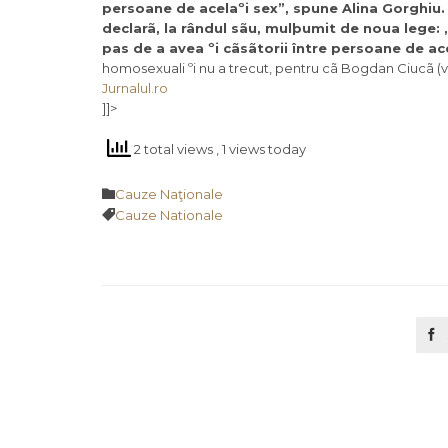
persoane de acelaºi sex”, spune Alina Gorghiu.
declarã, la rândul sãu, mulþumit de noua lege:
pas de a avea ºi cãsãtorii între persoane de ace
homosexuali ºi nu a trecut, pentru cã Bogdan Ciucã (v
Jurnalul.ro
]]>
2 total views
, 1 views today
Category

Cauze Naţionale
Tags

Cauze Nationale
