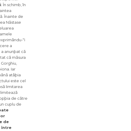
i
. În schimb, în
aintea
ã. Înainte de
rea Nãstase
reluarea
gramele
 exprimându-ºi
ucere a
c a anunþat cã
notat cã mãsura
a Gorghiu,
iona. Iar
mânã atâþia
ctului este cel
nsã limitarea
 limiteazã
dopþia de cãtre
 un cuplu de
oate
lor
e de
 între