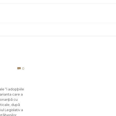
Comments
0

le ºi adopþiile
arianta care a
nsonanþã cu
aticale, dupã
ul Legislativ a
etãþenilor