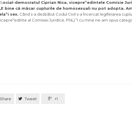
S
ocial-democratul Ciprian Nica, vicepreºedintele Comisie Jur
 „E bine cã mãcar cuplurile de homosexuali nu pot adopta. Am
laºi sex.
Când s-a dezbãtut Codul Civil s-a încercat legiferarea cuplu
icepreºedinte al Comisiei Juridice, PNL) ºi cu mine ne-am opus categor
Share

Tweet

+1