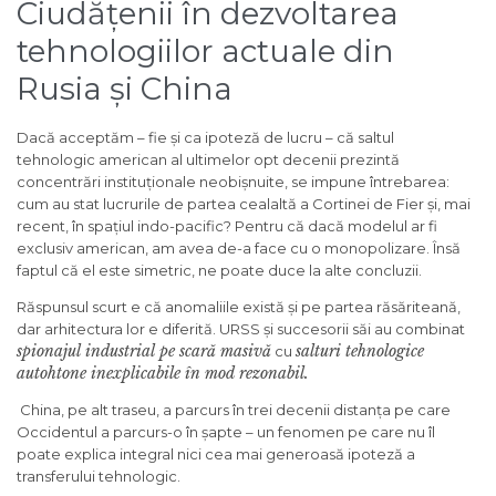
Ciudățenii în dezvoltarea
tehnologiilor actuale din
Rusia și China
Dacă acceptăm – fie și ca ipoteză de lucru – că saltul
tehnologic american al ultimelor opt decenii prezintă
concentrări instituționale neobișnuite, se impune întrebarea:
cum au stat lucrurile de partea cealaltă a Cortinei de Fier și, mai
recent, în spațiul indo-pacific? Pentru că dacă modelul ar fi
exclusiv american, am avea de-a face cu o monopolizare. Însă
faptul că el este simetric, ne poate duce la alte concluzii.
Răspunsul scurt e că anomaliile există și pe partea răsăriteană,
dar arhitectura lor e diferită. URSS și succesorii săi au combinat
spionajul industrial pe scară masivă
salturi tehnologice
cu
autohtone inexplicabile în mod rezonabil.
China, pe alt traseu, a parcurs în trei decenii distanța pe care
Occidentul a parcurs-o în șapte – un fenomen pe care nu îl
poate explica integral nici cea mai generoasă ipoteză a
transferului tehnologic.