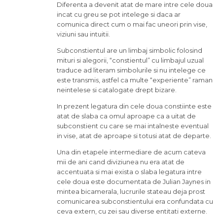
Diferenta a devenit atat de mare intre cele doua
incat cu greu se pot intelege si daca ar
comunica direct cum o mai fac uneori prin vise,
viziuni sau intuitii.
Subconstientul are un limbaj simbolic folosind
mituri si alegorii, “constientul” cu limbajul uzual
traduce ad literam simbolurile si nu intelege ce
este transmis, astfel ca multe “experiente” raman
neintelese si catalogate drept bizare.
In prezent legatura din cele doua constiinte este
atat de slaba ca omul aproape ca a uitat de
subconstient cu care se mai intalneste eventual
in vise, atat de aproape si totusi atat de departe.
Una din etapele intermediare de acum cateva
mii de ani cand diviziunea nu era atat de
accentuata si mai exista o slaba legatura intre
cele doua este documentata de Julian Jaynes in
mintea bicamerala, lucrurile stateau deja prost
comunicarea subconstientului era confundata cu
ceva extern, cu zei sau diverse entitati externe.