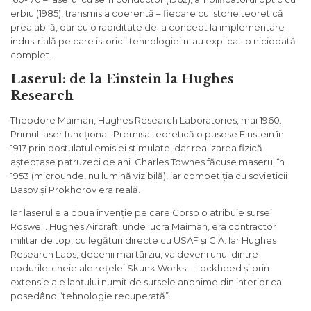
erbiu (1985), transmisia coerentă – fiecare cu istorie teoretică
prealabilă, dar cu o rapiditate de la concept la implementare
industrială pe care istoricii tehnologiei n-au explicat-o niciodată
complet.
Laserul: de la Einstein la Hughes
Research
Theodore Maiman, Hughes Research Laboratories, mai 1960.
Primul laser funcțional. Premisa teoretică o pusese Einstein în
1917 prin postulatul emisiei stimulate, dar realizarea fizică
așteptase patruzeci de ani. Charles Townes făcuse maserul în
1953 (microunde, nu lumină vizibilă), iar competiția cu sovieticii
Basov și Prokhorov era reală.
Iar laserul e a doua invenție pe care Corso o atribuie sursei
Roswell. Hughes Aircraft, unde lucra Maiman, era contractor
militar de top, cu legături directe cu USAF și CIA. Iar Hughes
Research Labs, decenii mai târziu, va deveni unul dintre
nodurile-cheie ale rețelei Skunk Works – Lockheed și prin
extensie ale lanțului numit de sursele anonime din interior ca
posedând “tehnologie recuperată”.