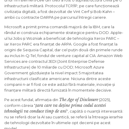
ul lui Tim Berners-Lee din 1989 a fost o suprastructură civilă pe o
infrastructură militară. Protocolul TCP/IP, pe care funcționează
civilizația digitală, a fost dezvoltat de Vint Cerf și Bob Kahn –
ambii cu contracte DARPA pe parcursul întregii cariere.
Microsoft a primit prima comandă majoră de la IBM, care la
rândul ei construia echipamente strategice pentru DOD. Apple-
ul lui Jobs și Wozniak a beneficiat de tehnologia Xerox PARC –
iar Xerox PARC era finanțat de ARPA. Google a fost finanțat la
origini de Sequoia Capital, dar cel puțin două din primele runde
au inclus In-Q-Tel, fondul de venture capital al CIA. Amazon Web
Services are contractul JEDI (Joint Enterprise Defense
Infrastructure) de 10 miliarde cu DOD; Microsoft Azure
Government găzduiește la nivel impact 5 majoritatea
infrastructurii clasificate americane. Niciuna dintre aceste
companii n-ar fi fost ce este astăzi fără materiale, inovație și
finanțare militară directă furnizată în momentele decisive.
The Age of Disclosure
Pe acest fundal, afirmația din
(2025),
țara care va deține prima codul acestei
conform căreia “
tehnologii va conduce timp de ani
“, capătă o nuanță interesantă:
nu se referă doar la AI sau cuantică, se referă la întreaga ierarhie
de tehnologii dezvoltate în ultimele opt decenii pe acest
model.