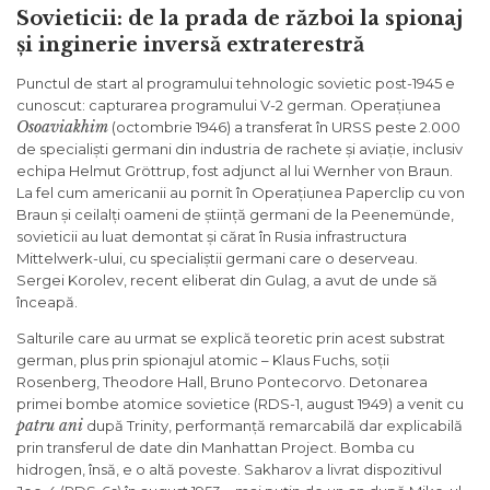
Sovieticii: de la prada de război la spionaj
și inginerie inversă extraterestră
Punctul de start al programului tehnologic sovietic post-1945 e
cunoscut: capturarea programului V-2 german. Operațiunea
Osoaviakhim
(octombrie 1946) a transferat în URSS peste 2.000
de specialiști germani din industria de rachete și aviație, inclusiv
echipa Helmut Gröttrup, fost adjunct al lui Wernher von Braun.
La fel cum americanii au pornit în Operațiunea Paperclip cu von
Braun și ceilalți oameni de știință germani de la Peenemünde,
sovieticii au luat demontat și cărat în Rusia infrastructura
Mittelwerk-ului, cu specialiștii germani care o deserveau.
Sergei Korolev, recent eliberat din Gulag, a avut de unde să
înceapă.
Salturile care au urmat se explică teoretic prin acest substrat
german, plus prin spionajul atomic – Klaus Fuchs, soții
Rosenberg, Theodore Hall, Bruno Pontecorvo. Detonarea
primei bombe atomice sovietice (RDS-1, august 1949) a venit cu
patru ani
după Trinity, performanță remarcabilă dar explicabilă
prin transferul de date din Manhattan Project. Bomba cu
hidrogen, însă, e o altă poveste. Sakharov a livrat dispozitivul