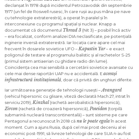
declanșat în 1978 după incidentul Petrozavodsk din septembrie
1977 (un fel de Roswell rusesc, în care rușii au pus mâna pe nave
cu tehnologie extraterestră), a operat în paralel și în
interconexiune cu programul spațial și nuclear. Knapp a
Thread 3
documentat că documentul
(Nit 3) – posibil încă activ
– era focalizat, conform analizei DIA neclasificate, pe potențială
inginerie inversă extraterestră. Iar locația care apare cel mai
Kapustin Yar
frecvent în dosarele sovietice UFO –
– e exact
poligonul de testare al programului balistic și al rachetelor S-25
(primul sistem antiaerian cu ghidare radio din lume).
Coincidența cea mai sensibilă a cercetării sovietice avansate cu
aceeași
cele mai dense raportări UAP nu e accidentală. E
infrastructură instituțională
, doar că privită din unghiuri diferite.
Avangard
Iar următoarea generație de tehnologii rusești –
(vehicul hipersonic cu glisare, viteză declarată Mach 27, intrat în
Kinzhal
serviciu 2019),
(rachetă aerobalistică hipersonică),
Zircon
Poseidon
(rachetă de croazieră hipersonică),
(torpilă
submarină nucleară transcontinentală) – sunt sisteme pe care
nu le poate egala
Pentagonul a recunoscut în 2018 că
în acest
moment. Cum a ajuns Rusia, după cel mai prost deceniu al ei
economic post-1991, să livreze tehnologii de care SUA n-au fost