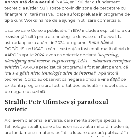
apropiată de a aerului
(NASA, anii ’90 dar cu fundament
teoretic la Kistler 1931). Toate provin din zone de cercetare cu
finanțare militară masivă. Toate au fost preluate în programe de
tip Skunk Works înainte de a ajunge în utilizare comercială.
Lista pe care Corso a publicat-o în 1997 includea explicit fibra cu
rezistență înaltă printre tehnologiile derivate din Roswell. La
Kona Blue
asta adaug ce a apărut în 2024: programul
al
DOE/DHS, un USAP a cărui existență a fost confirmată oficial de
“acquiring,
AARO în aprilie 2024, avea ca obiectiv declarat
identifying and reverse-engineering AAVs – advanced aerospace
vehicles”
. AARO a precizat că programul a fost anulat pentru că
nu s-a găsit nicio tehnologie alien de inversat
“
“. Apărătorii
după
teoremei Corso au observat că negarea oficială vine
ce
existența programului a fost forțat declasificată – model clasic
de negare plauzibilă.
Stealth: Petr Ufimtsev și paradoxul
sovietic
Aici avem o anomalie inversă, care merită atenție specială.
Tehnologia stealth, care a transformat aviația militară modernă,
are fundamentul matematic într-o lucrare obscură publicată în