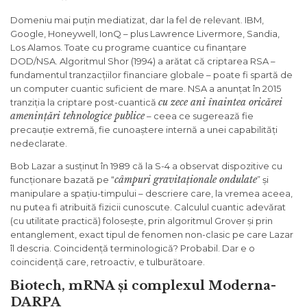
Domeniu mai puțin mediatizat, dar la fel de relevant. IBM,
Google, Honeywell, IonQ – plus Lawrence Livermore, Sandia,
Los Alamos. Toate cu programe cuantice cu finanțare
DOD/NSA. Algoritmul Shor (1994) a arătat că criptarea RSA –
fundamentul tranzacțiilor financiare globale – poate fi spartă de
un computer cuantic suficient de mare. NSA a anunțat în 2015
cu zece ani înaintea oricărei
tranziția la criptare post-cuantică
amenințări tehnologice publice
– ceea ce sugerează fie
precauție extremă, fie cunoaștere internă a unei capabilități
nedeclarate.
Bob Lazar a susținut în 1989 că la S-4 a observat dispozitive cu
câmpuri gravitaționale ondulate
funcționare bazată pe “
” și
manipulare a spațiu-timpului – descriere care, la vremea aceea,
nu putea fi atribuită fizicii cunoscute. Calculul cuantic adevărat
(cu utilitate practică) folosește, prin algoritmul Grover și prin
entanglement, exact tipul de fenomen non-clasic pe care Lazar
îl descria. Coincidență terminologică? Probabil. Dar e o
coincidență care, retroactiv, e tulburătoare.
Biotech, mRNA și complexul Moderna-
DARPA