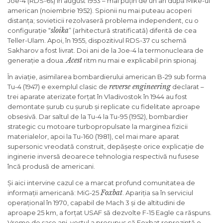
Joe-4 (RDS-6s) în august 1953 – mai puțin de un an după Mike-ul
american (noiembrie 1952). Spionii nu mai puteau acoperi
distanța; sovieticii rezolvaseră problema independent, cu o
sloika
configurație “
” (arhitectură stratificată) diferită de cea
Teller-Ulam. Apoi, în 1955, dispozitivul RDS-37 cu schemă
Sakharov a fost livrat. Doi ani de la Joe-4 la termonucleara de
Acest
generație a doua.
ritm nu mai e explicabil prin spionaj.
În aviație, asimilarea bombardierului american B-29 sub forma
reverse engineering
Tu-4 (1947) e exemplul clasic de
declarat –
trei aparate aterizate forțat în Vladivostok în 1944 au fost
demontate șurub cu șurub și replicate cu fidelitate aproape
obsesivă. Dar saltul de la Tu-4 la Tu-95 (1952), bombardier
strategic cu motoare turbopropulsate la marginea fizicii
materialelor, apoi la Tu-160 (1981), cel mai mare aparat
supersonic vreodată construit, depășește orice explicație de
inginerie inversă deoarece tehnologia respectivă nu fusese
încă produsă de americani.
Și aici intervine cazul ce a marcat profund comunitatea de
Foxbat
informații americană: MiG-25
. Apariția sa în serviciul
operațional în 1970, capabil de Mach 3 și de altitudini de
aproape 25 km, a forțat USAF să dezvolte F-15 Eagle ca răspuns.
Vreme de șase ani, vestul a presupus că Foxbat reprezintă o