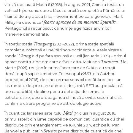
viteză declarată Mach 6 (2018). În august 2021, China a testat un
vehicul hipersonic care a făcut o orbită completă a Pământului
înainte de a-și ataca ținta – eveniment pe care generalul Mark
foarte aproape de un moment Sputnik
Milley l-a descris ca “
“.
Pentagonul a recunoscut că nu înțelege fizica anumitor
manevre demonstrate.
Tiangong
În spațiu: stația
(2021-2022), prima stație spațială
complet autohtonă a unei țări non-occidentale. Aselenizarea
Chang’e-4
sondei
pe fața ascunsă a Lunii (ianuarie 2019) – primul
Tianwen-1
aparat construit de om care a făcut asta. Misiunea
la
Marte (2021), reușind în prima încercare ce SUA n-au reușit
FAST
decât după șapte tentative. Telescopul
din Guizhou
(operațional 2016), de cinci ori mai sensibil decât Arecibo – un
instrument despre care oamenii de știință SETI au speculat că
are capabilități depline pentru detecția de semnale
extraterestre, deși propaganda chineză a evitat sistematic să
confirme că are programe de astrobiologie active.
Mozi
În cuantică: lansarea satelitului
(Micius) în august 2016,
primul satelit din lume capabil de comunicații cuantice cu chei
distribuite prin entanglement. Pe 16 iunie 2017, echipa lui Pan
Science
Jianwei a publicat în
prima distribuție cuantică de chei