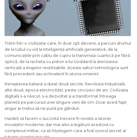
Trăim într-o civilizație care, în doar opt decenii, a parcurs drumul
de la tubul cu vid la inteligența artificială generativă, de la
comunicațiile prin cablu de cupru la transmisia cuantică pe fibră
optică, de la racheta cu piston a lui Goddard la aterizarea
verticală a etajelor reutilizabile. Aceste salturi tehnologice sunt
fără precedent sau echivalent în istoria omenirii.
Renașterea italiană a durat două secole; Revoluția Industrială,
alte două; epoca electricității, peste cincizeci de ani. Civilizația
digitală s-a născut, s-a dezvoltat și a transformat întreaga
planetă pe parcursul unei singure vieți de om. Doar acest fapt
singur ar trebui să ne pună pe gânduri.
Haideți să facem o succintă trecere în revistă a istoriei
inovațiilor moderne, dar mai ales a legăturii acestora cu
complexul militar, ca să înțelegem care a fost izvorul secret al
tuturor acestor inovații.