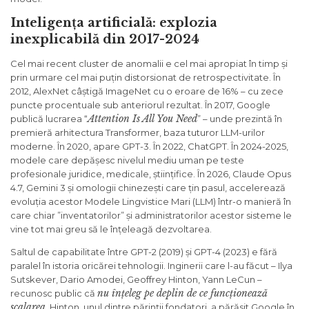
Inteligența artificială: explozia
inexplicabilă din 2017-2024
Cel mai recent cluster de anomalii e cel mai apropiat în timp și
prin urmare cel mai puțin distorsionat de retrospectivitate. În
2012, AlexNet câștigă ImageNet cu o eroare de 16% – cu zece
puncte procentuale sub anteriorul rezultat. În 2017, Google
Attention Is All You Need
publică lucrarea “
” – unde prezintă în
premieră arhitectura Transformer, baza tuturor LLM-urilor
moderne. În 2020, apare GPT-3. În 2022, ChatGPT. În 2024-2025,
modele care depășesc nivelul mediu uman pe teste
profesionale juridice, medicale, științifice. În 2026, Claude Opus
4.7, Gemini 3 și omologii chinezești care țin pasul, accelerează
evoluția acestor Modele Lingvistice Mari (LLM) într-o manieră în
care chiar ”inventatorilor” și administratorilor acestor sisteme le
vine tot mai greu să le înțeleagă dezvoltarea.
Saltul de capabilitate între GPT-2 (2019) și GPT-4 (2023) e fără
paralel în istoria oricărei tehnologii. Inginerii care l-au făcut – Ilya
Sutskever, Dario Amodei, Geoffrey Hinton, Yann LeCun –
nu înțeleg pe deplin de ce funcționează
recunosc public că
scalarea
. Hinton, unul dintre părinții fondatori, a părăsit Google în