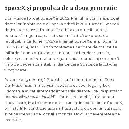
SpaceX și propulsia de a doua generație
Elon Musk a fondat SpaceX în 2002. Primul Falcon 1 a explodat
de trei ori înainte de a ajunge la orbită în 2008. Astăzi, SpaceX
deține peste 85% din lansările orbitale ale lumii libere și
operează singura capacitate semnificativă de propulsie
reutilizabilă din lume. NASA a finanțat SpaceX prin programul
COTS (2006), iar DOD prin contracte ulterioare de mai multe
miliarde. Tehnologia Raptor, motorul rachetelor Starship,
folosește amestec metan-oxigen lichid – combinație respinsă
timp de decenii ca instabilă, dar pe care SpaceX a făcut-o să
funcționeze.
Reverse engineering? Probabil nu, în sensul teoriei lui Corso.
Dar Musk însuși, în interviuri repetate cu Joe Rogan și Lex
Fridman, a evitat sistematic întrebările despre UAP, răspunzând
nu am văzut nicio dovadă
“
” – formulare neobișnuită pentru
cineva care, în alte contexte, e luxuriant în explicații. Iar SpaceX,
prin Starlink, constituie astăzi infrastructura de comunicații care,
în orice scenariu de “consiliu mondial UAP”, ar deveni rețea de
execuție.