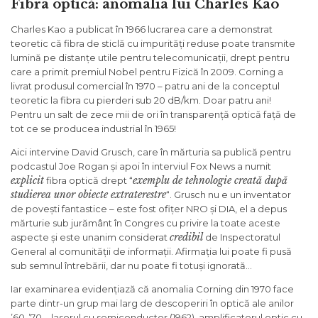
Fibra optică: anomalia lui Charles Kao
Charles Kao a publicat în 1966 lucrarea care a demonstrat
teoretic că fibra de sticlă cu impurități reduse poate transmite
lumină pe distanțe utile pentru telecomunicații, drept pentru
care a primit premiul Nobel pentru Fizică în 2009. Corning a
livrat produsul comercial în 1970 – patru ani de la conceptul
teoretic la fibra cu pierderi sub 20 dB/km. Doar patru ani!
Pentru un salt de zece mii de ori în transparență optică față de
tot ce se producea industrial în 1965!
Aici intervine David Grusch, care în mărturia sa publică pentru
podcastul Joe Rogan și apoi în interviul Fox News a numit
explicit
exemplu de tehnologie creată după
fibra optică drept “
studierea unor obiecte extraterestre
“. Grusch nu e un inventator
de povești fantastice – este fost ofițer NRO și DIA, el a depus
mărturie sub jurământ în Congres cu privire la toate aceste
credibil
aspecte și este unanim considerat
de Inspectoratul
General al comunității de informații. Afirmația lui poate fi pusă
sub semnul întrebării, dar nu poate fi totuși ignorată…
Iar examinarea evidențiază că anomalia Corning din 1970 face
parte dintr-un grup mai larg de descoperiri în optică ale anilor
’60-’70 – laserul cu semiconductor (1962), amplificatorul optic cu