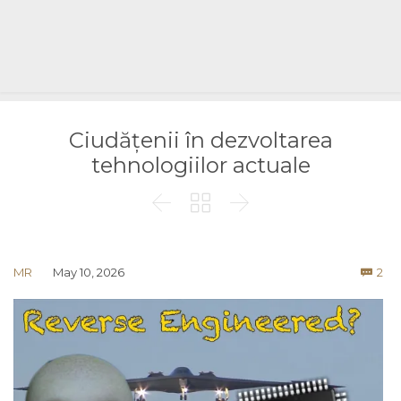
Ciudățenii în dezvoltarea
tehnologiilor actuale



Co
MR
May 10, 2026
2
