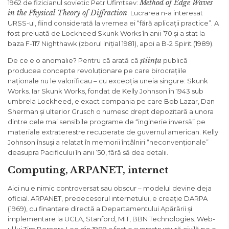
Method of Edge Waves
1962 de fizicianul sovietic Petr Ufimtsev:
in the Physical Theory of Diffraction
. Lucrarea n-a interesat
URSS-ul, fiind considerată la vremea ei “fără aplicații practice”. A
fost preluată de Lockheed Skunk Works în anii ’70 și a stat la
baza F-117 Nighthawk (zborul inițial 1981), apoi a B-2 Spirit (1989).
știința
De ce e o anomalie? Pentru că arată că
publică
producea concepte revoluționare pe care birocrațiile
naționale nu le valorificau – cu excepția uneia singure: Skunk
Works. Iar Skunk Works, fondat de Kelly Johnson în 1943 sub
umbrela Lockheed, e exact compania pe care Bob Lazar, Dan
Sherman și ulterior Grusch o numesc drept depozitară a unora
dintre cele mai sensibile programe de “inginerie inversă” pe
materiale extraterestre recuperate de guvernul american. Kelly
Johnson însuși a relatat în memorii întâlniri “neconvenționale”
deasupra Pacificului în anii ’50, fără să dea detalii.
Computing, ARPANET, internet
Aici nu e nimic controversat sau obscur – modelul devine deja
oficial. ARPANET, predecesorul internetului, e creație DARPA
(1969), cu finanțare directă a Departamentului Apărării și
implementare la UCLA, Stanford, MIT, BBN Technologies. Web-