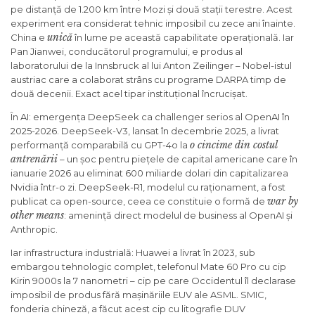
pe distanță de 1.200 km între Mozi și două stații terestre. Acest
experiment era considerat tehnic imposibil cu zece ani înainte.
unică
China e
în lume pe această capabilitate operațională. Iar
Pan Jianwei, conducătorul programului, e produs al
laboratorului de la Innsbruck al lui Anton Zeilinger – Nobel-istul
austriac care a colaborat strâns cu programe DARPA timp de
două decenii. Exact acel tipar instituțional încrucișat.
În AI: emergența DeepSeek ca challenger serios al OpenAI în
2025-2026. DeepSeek-V3, lansat în decembrie 2025, a livrat
o cincime din costul
performanță comparabilă cu GPT-4o la
antrenării
– un șoc pentru piețele de capital americane care în
ianuarie 2026 au eliminat 600 miliarde dolari din capitalizarea
Nvidia într-o zi. DeepSeek-R1, modelul cu raționament, a fost
war by
publicat ca open-source, ceea ce constituie o formă de
other means
: amenință direct modelul de business al OpenAI și
Anthropic.
Iar infrastructura industrială: Huawei a livrat în 2023, sub
embargou tehnologic complet, telefonul Mate 60 Pro cu cip
Kirin 9000s la 7 nanometri – cip pe care Occidentul îl declarase
imposibil de produs fără mașinăriile EUV ale ASML. SMIC,
fonderia chineză, a făcut acest cip cu litografie DUV