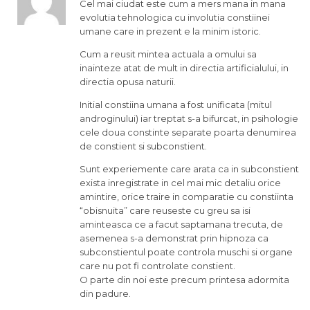
Cel mai ciudat este cum a mers mana in mana
evolutia tehnologica cu involutia constiinei
umane care in prezent e la minim istoric.
Cum a reusit mintea actuala a omului sa
inainteze atat de mult in directia artificialului, in
directia opusa naturii.
Initial constiina umana a fost unificata (mitul
androginului) iar treptat s-a bifurcat, in psihologie
cele doua constinte separate poarta denumirea
de constient si subconstient.
Sunt experiemente care arata ca in subconstient
exista inregistrate in cel mai mic detaliu orice
amintire, orice traire in comparatie cu constiinta
“obisnuita” care reuseste cu greu sa isi
aminteasca ce a facut saptamana trecuta, de
asemenea s-a demonstrat prin hipnoza ca
subconstientul poate controla muschi si organe
care nu pot fi controlate constient.
O parte din noi este precum printesa adormita
din padure.