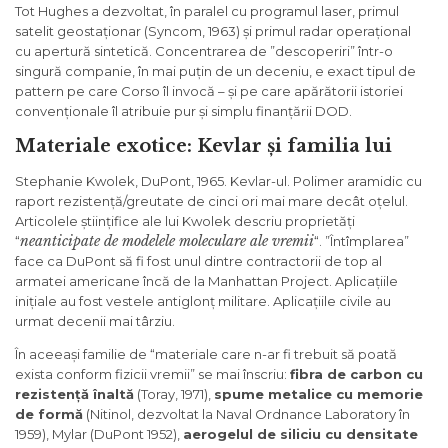
Tot Hughes a dezvoltat, în paralel cu programul laser, primul
satelit geostaționar (Syncom, 1963) și primul radar operațional
cu apertură sintetică. Concentrarea de ”descoperiri” într-o
singură companie, în mai puțin de un deceniu, e exact tipul de
pattern pe care Corso îl invocă – și pe care apărătorii istoriei
convenționale îl atribuie pur și simplu finanțării DOD.
Materiale exotice: Kevlar și familia lui
Stephanie Kwolek, DuPont, 1965. Kevlar-ul. Polimer aramidic cu
raport rezistență/greutate de cinci ori mai mare decât oțelul.
Articolele științifice ale lui Kwolek descriu proprietăți
neanticipate de modelele moleculare ale vremii
“
“. ”Întîmplarea”
face ca DuPont să fi fost unul dintre contractorii de top al
armatei americane încă de la Manhattan Project. Aplicațiile
inițiale au fost vestele antiglonț militare. Aplicațiile civile au
urmat decenii mai târziu.
În aceeași familie de “materiale care n-ar fi trebuit să poată
exista conform fizicii vremii” se mai înscriu:
fibra de carbon cu
rezistență înaltă
(Toray, 1971),
spume metalice cu memorie
de formă
(Nitinol, dezvoltat la Naval Ordnance Laboratory în
1959), Mylar (DuPont 1952),
aerogelul de siliciu cu densitate