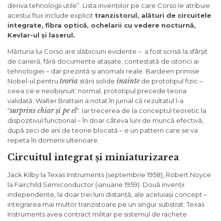
deriva tehnologii utile”. Lista invențiilor pe care Corso le atribuie
acestui flux include explicit
tranzistorul, alături de circuitele
integrate, fibra optică, ochelarii cu vedere nocturnă,
Kevlar-ul și laserul.
Mărturia lui Corso are slăbiciuni evidente – a fost scrisă la sfârșit
de carieră, fără documente atașate, contestată de istorici ai
tehnologiei – dar prezintă și anomalii reale. Bardeen primise
teoria
înainte
Nobel-ul pentru
stării solide
de prototipul fizic –
ceea ce e neobișnuit; normal, prototipul precede teoria
validată. Walter Brattain a notat în jurnal că rezultatul l-a
surprins chiar și pe el
“
“. Iar trecerea de la conceptul teoretic la
dispozitivul funcțional – în doar câteva luni de muncă efectivă,
după zeci de ani de teorie blocată – e un pattern care se va
repeta în domenii ulterioare.
Circuitul integrat și miniaturizarea
Jack Kilby la Texas Instruments (septembrie 1958), Robert Noyce
la Fairchild Semiconductor (ianuarie 1959). Două invenții
independente, la doar trei luni distanță, ale aceluiași concept –
integrarea mai multor tranzistoare pe un singur substrat. Texas
Instruments avea contract militar pe sistemul de rachete