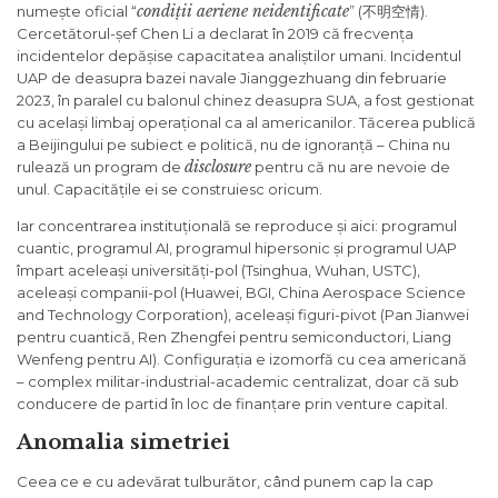
condiții aeriene neidentificate
numește oficial “
” (不明空情).
Cercetătorul-șef Chen Li a declarat în 2019 că frecvența
incidentelor depășise capacitatea analiștilor umani. Incidentul
UAP de deasupra bazei navale Jianggezhuang din februarie
2023, în paralel cu balonul chinez deasupra SUA, a fost gestionat
cu același limbaj operațional ca al americanilor. Tăcerea publică
a Beijingului pe subiect e politică, nu de ignoranță – China nu
disclosure
rulează un program de
pentru că nu are nevoie de
unul. Capacitățile ei se construiesc oricum.
Iar concentrarea instituțională se reproduce și aici: programul
cuantic, programul AI, programul hipersonic și programul UAP
împart aceleași universități-pol (Tsinghua, Wuhan, USTC),
aceleași companii-pol (Huawei, BGI, China Aerospace Science
and Technology Corporation), aceleași figuri-pivot (Pan Jianwei
pentru cuantică, Ren Zhengfei pentru semiconductori, Liang
Wenfeng pentru AI). Configurația e izomorfă cu cea americană
– complex militar-industrial-academic centralizat, doar că sub
conducere de partid în loc de finanțare prin venture capital.
Anomalia simetriei
Ceea ce e cu adevărat tulburător, când punem cap la cap