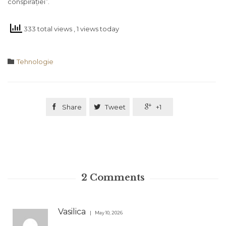
conspirației”.
333 total views
, 1 views today
Category

Tehnologie

Share

Tweet

+1
2
Comments
Vasilica
May 10, 2026