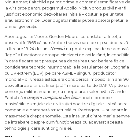
Minuteman; Fairchild a primit primele comenzi semnificative de
la Air Force pentru programul Apollo. Niciun produs civil n-ar fi
justificat economic dezvoltarea inițială – costurile pe unitate
erau astronomice. Doar bugetul militar putea absorbi prețurile
primei generații.
Apoi Legea lui Moore. Gordon Moore, cofondator al Intel, a
observat în 1965 că numărul de tranzistoare pe cip se dublează
Nimeni
la fiecare 18-24 de luni.
nu poate explica de ce această
“lege” a funcționat aproape cincizeci de ani la rând, în condițiile
în care fiecare salt presupunea depășirea unor bariere fizice
considerate teoretic insurmontabile la pasul anterior. Litografia
cu UV extrem (EUV), pe care ASML – singurul producător
mondial – o livrează astăzi, era considerată imposibilă în anii ’90;
dezvoltarea ei a fost finanțată în mare parte de DARPA și de un
consorțiu militar american, cu cooperarea selectivă a Olandei.
o singură companie din lume
Faptul că
poate produce
mașinăriile esențiale ale civilizației noastre digitale – și că acea
companie e parteneră structurală cu Pentagonul – nu apare în
mass-media drept anomalie. Este însă unul dintre marile semne
de întrebare despre cum funcționează cu adevărat această
tehnologie și care sunt originile ei.