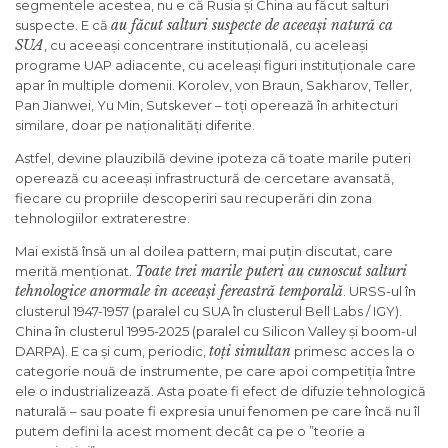
segmentele acestea, nu e că Rusia și China au făcut salturi
au făcut salturi suspecte de aceeași natură ca
suspecte. E că
SUA
, cu aceeași concentrare instituțională, cu aceleași
programe UAP adiacente, cu aceleași figuri instituționale care
apar în multiple domenii. Korolev, von Braun, Sakharov, Teller,
Pan Jianwei, Yu Min, Sutskever – toți operează în arhitecturi
similare, doar pe naționalități diferite.
Astfel, devine plauzibilă devine ipoteza că toate marile puteri
operează cu aceeași infrastructură de cercetare avansată,
fiecare cu propriile descoperiri sau recuperări din zona
tehnologiilor extraterestre.
Mai există însă un al doilea pattern, mai puțin discutat, care
Toate trei marile puteri au cunoscut salturi
merită menționat.
tehnologice anormale în aceeași fereastră temporală
. URSS-ul în
clusterul 1947-1957 (paralel cu SUA în clusterul Bell Labs / IGY).
China în clusterul 1995-2025 (paralel cu Silicon Valley și boom-ul
toți simultan
DARPA). E ca și cum, periodic,
primesc acces la o
categorie nouă de instrumente, pe care apoi competiția între
ele o industrializează. Asta poate fi efect de difuzie tehnologică
naturală – sau poate fi expresia unui fenomen pe care încă nu îl
putem defini la acest moment decât ca pe o ”teorie a