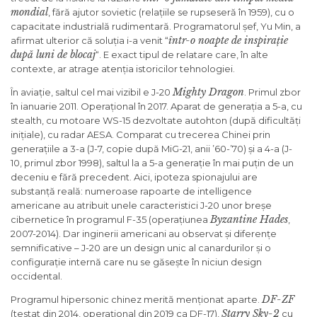
mondial
, fără ajutor sovietic (relațiile se rupseseră în 1959), cu o
capacitate industrială rudimentară. Programatorul șef, Yu Min, a
într-o noapte de inspirație
afirmat ulterior că soluția i-a venit “
după luni de blocaj
“. E exact tipul de relatare care, în alte
contexte, ar atrage atenția istoricilor tehnologiei.
Mighty Dragon
În aviație, saltul cel mai vizibil e J-20
. Primul zbor
în ianuarie 2011. Operațional în 2017. Aparat de generația a 5-a, cu
stealth, cu motoare WS-15 dezvoltate autohton (după dificultăți
inițiale), cu radar AESA. Comparat cu trecerea Chinei prin
generațiile a 3-a (J-7, copie după MiG-21, anii ’60-’70) și a 4-a (J-
10, primul zbor 1998), saltul la a 5-a generație în mai puțin de un
deceniu e fără precedent. Aici, ipoteza spionajului are
substanță reală: numeroase rapoarte de intelligence
americane au atribuit unele caracteristici J-20 unor breșe
Byzantine Hades
cibernetice în programul F-35 (operațiunea
,
2007-2014). Dar inginerii americani au observat și diferențe
semnificative – J-20 are un design unic al canardurilor și o
configurație internă care nu se găsește în niciun design
occidental.
DF-ZF
Programul hipersonic chinez merită menționat aparte.
Starry Sky-2
(testat din 2014, operațional din 2019 ca DF-17),
cu