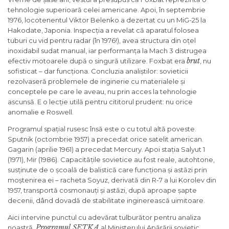
tehnologie superioară celei americane. Apoi, în septembrie
1976, locotenentul Viktor Belenko a dezertat cu un MiG-25 la
Hakodate, Japonia. Inspecția a revelat că aparatul folosea
tuburi cu vid pentru radar (în 1976!), avea structura din oțel
inoxidabil sudat manual, iar performanța la Mach 3 distrugea
brut
efectiv motoarele după o singură utilizare. Foxbat era
, nu
sofisticat – dar funcționa. Concluzia analiștilor: sovieticii
rezolvaseră problemele de inginerie cu materialele și
conceptele pe care le aveau, nu prin acces la tehnologie
ascunsă. E o lecție utilă pentru cititorul prudent: nu orice
anomalie e Roswell.
Programul spațial rusesc însă este o cu totul altă poveste.
Sputnik (octombrie 1957) a precedat orice satelit american.
Gagarin (aprilie 1961) a precedat Mercury. Apoi stația Salyut 1
(1971), Mir (1986). Capacitățile sovietice au fost reale, autohtone,
susținute de o școală de balistică care funcționa și astăzi prin
moștenirea ei – racheta Soyuz, derivată din R-7 a lui Korolev din
1957, transportă cosmonauți și astăzi, după aproape șapte
decenii, dând dovadă de stabilitate inginerească uimitoare.
Aici intervine punctul cu adevărat tulburător pentru analiza
Programul SETKA
noastră.
al Ministerului Apărării sovietic,