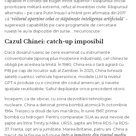
capabile în condiții de buget infinit superior? Răspunsul oficial:
prioritizare militară extremă, refuz al investiției civile. Răspunsul
alternativ – pe care Putin însuși l-a hrănit prin afirmația din 2017
viitorul aparține celui ce stăpânește inteligența artificială
că “
” –
sugerează capabilități pe care programele de cercetare
rusești le au la dispoziție din surse… necunoscute.
Cazul Chinei: catch-up imposibil
Dacă dosarul rusesc se cere examinat cu instrumente
convenționale (spionaj plus moștenire industrială), cel chinez le
obligă pe acestea la limită. În 1980, China era o țară agrară cu
PIB pe cap de locuitor sub al Zambiei. În 2025, China livrează
sateliți cuantici, vehicule hipersonice, modele LLM la nivelul
GPT-4 produse cu o cincime din costul american, și navete
spațiale reutilizabile. Saltul depășește orice precedent istoric.
Începem, ca de obicei, cu zona dezvoltării tehnologiei
nucleare. China a detonat prima bombă atomică în octombrie
1964. Treizeci și două de luni mai târziu, în iunie 1967, prima
bombă cu hidrogen. Pentru comparație: SUA au avut nevoie de
șapte ani între Trinity și Mike. URSS, șapte ani între RDS-1 și RDS-
37. Franța, opt ani și jumătate. Marea Britanie, patru ani. China a
într-o jumătate din timpul mediu
trecut de la fisiune la fuziune