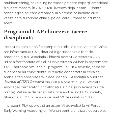
multipatterning, soluție inginerească pe care experții americani
o subestimaseră. În 2025, SMIC livrează deja la 5nm. Distanța
tehnologică pe care embargo-ul o crease se închide cu o
viteză care surprinde chiar și pe cei care urmăresc industria
atent.
Programul UAP chinezesc: tăcere
disciplinată
Pentru ca paralela să fie completă, trebuie observat că și China
are infrastructura UAP, doar că o gestionează diferit de
americani și ruși. Asociația Chineză pentru Cercetarea OZN-
urilor a fost fondată oficial la Universitatea Wuhan în septembrie
1979 – aproape simultan cu programul SETKA sovietic, ceea ce
sugerează nu coincidență, ci reacție concertată la ceva ce
ambele țări observaseră în acel deceniu. Asociația a publicat
Journal of UFO Research
din 1981 și a operat cu girul oficial al
Asociației Cercetătorilor Calificați ai Chinei (sub Academia de
Științe). Rețeaua de organizații locale – Beijing UFO Society,
Shanghai UFO Society – a depășit 50 de unități în 1989.
În prezent, PLA operează un sistem AI dezvoltat la Air Force
Early Warning Academy din Wuhan pentru analiza a ceea ce se