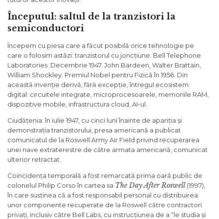
Începutul: saltul de la tranzistori la
semiconductori
Începem cu piesa care a făcut posibilă orice tehnologie pe
care o folosim astăzi: tranzistorul cu joncțiune. Bell Telephone
Laboratories. Decembrie 1947. John Bardeen, Walter Brattain,
William Shockley. Premiul Nobel pentru Fizică în 1956. Din
această invenție derivă, fără excepție, întregul ecosistem
digital: circuitele integrate, microprocesoarele, memoriile RAM,
dispozitive mobile, infrastructura cloud, AI-ul.
Ciudățenia: în iulie 1947, cu cinci luni înainte de apariția și
demonstrația tranzistorului, presa americană a publicat
comunicatul de la Roswell Army Air Field privind recuperarea
unei nave extraterestre de către armata americană, comunicat
ulterior retractat.
Coincidența temporală a fost remarcată prima oară public de
The Day After Roswell
colonelul Philip Corso în cartea sa
(1997),
în care susținea că a fost responsabil personal cu distribuirea
unor componente recuperate de la Roswell către contractori
privați, inclusiv către Bell Labs, cu instrucțiunea de a “le studia și