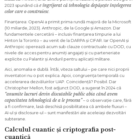
e îngrijorat că tehnologia depășește înțelegerea
2023 spunând că
celor care o construiesc
.
Finanțarea: OpenAI a primit prima rundă majoră de la Microsoft
(10 miliarde, 2023). Anthropic, de la Google și Amazon. Dar
fundamentele cercetării – inclusiv finanțarea timpurie a lui
Hinton la Toronto – au venit de la DARPA și CIFAR. Iar OpenAI și
Anthropic operează acum sub clauze contractuale cu DOD, cu
nivele de acces pentru anumiți angajați și cu parteneriate
explicite cu Palantir și Anduril pentru aplicații militare.
Aici, anomalia e dublă. Întâi, viteza saltului – pe care nici proprii
inventatori nu o pot explica. Apoi, congruența temporală cu
accelerarea dezvăluirilor UAP. Coincidență? Posibil. Dar
Christopher Mellon, fost adjunct DOD, a sugerat în 2024 că
“anumite lucruri devin discutabile public abia când avem
capacitatea tehnologică de a le procesa”
– o observație care, fără
a fi confirmare, lasă deschisă posibilitatea că ambele fluxuri –
AI-ul și disclosure-ul – sunt manifestări ale aceleiași dezvoltări
subterane.
Calculul cuantic și criptografia post-
cuantică