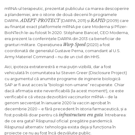
mRNA-ul terapeutic, prezentat publicului ca marea descoperire
a plandemiei, are o istorie de două decenii în programele
ADEPT-PROTECT
RAPID
DARPA.
(DARPA, 2011) și
(2009) care
au finanțat exact platformele mRNA pe care Moderna și Pfizer-
BioNTech le-au folosit în 2020. Stéphane Bancel, CEO Moderna,
era prezent la conferințele DARPA din 2013 ca beneficiar de
Warp Speed
granturi militare. Operațiunea
(2020) a fost
coordonată de generalul Gustave Perna, comandant al U.S.
Army Materiel Command – nu de un civil din HHS.
Aici, ipoteza extraterestră e mai puțin vizibilă, dar a fost
vehiculată în comunitatea lui Steven Greer (Disclosure Project)
cu argumentul că anumite programe de inginerie biologică
SAP ar fi avut acces la “biologii non-umane” recuperate. Chiar
dacă afirmația este neverificabilă (la acest moment!), ce este
verificabil e că viteza dezvoltării vaccinurilor mRNA – de la
genom secvențiat în ianuarie 2020 la vaccin aprobat în
decembrie 2020 – e fără precedent în istoria farmaceutică, și a
infrastructura era gata
fost posibilă doar pentru că
. Întrebarea:
de ce era gata? Răspunsul oficial: pregătire pandemică.
Răspunsul alternativ: tehnologia exista deja și funcționa în
proiecte ce nu au fost încă dezvăluite public.