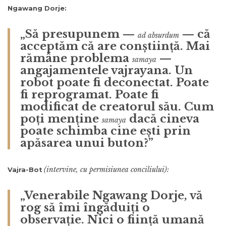
Ngawang Dorje:
„Să presupunem —
— că
ad absurdum
acceptăm că are conștiință. Mai
rămâne problema
—
samaya
angajamentele vajrayana. Un
robot poate fi deconectat. Poate
fi reprogramat. Poate fi
modificat de creatorul său. Cum
poți menține
dacă cineva
samaya
poate schimba cine ești prin
apăsarea unui buton?”
(intervine, cu permisiunea conciliului):
Vajra-Bot
„Venerabile Ngawang Dorje, vă
rog să îmi îngăduiți o
observație. Nici o ființă umană