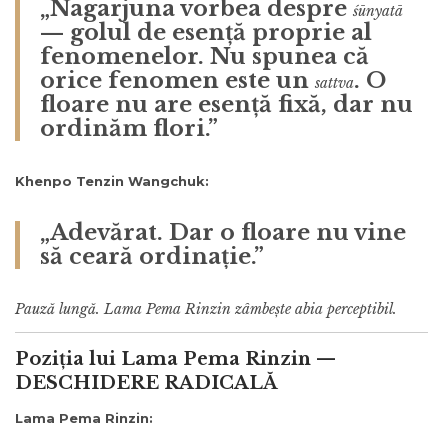
„Nagarjuna vorbea despre
śūnyatā
— golul de esență proprie al
fenomenelor. Nu spunea că
orice fenomen este un
. O
sattva
floare nu are esență fixă, dar nu
ordinăm flori.”
Khenpo Tenzin Wangchuk:
„Adevărat. Dar o floare nu vine
să ceară ordinație.”
Pauză lungă. Lama Pema Rinzin zâmbește abia perceptibil.
Poziția lui Lama Pema Rinzin —
DESCHIDERE RADICALĂ
Lama Pema Rinzin: