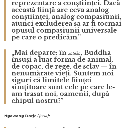
reprezentare a conștiinței. Dacă
această ființă are ceva analog
conștiinței, analog compasiunii,
atunci excluderea sa ar fi tocmai
opusul compasiunii universale
pe care o predicăm.”
„Mai departe: în
, Buddha
Jataka
însuși a luat forma de animal,
de copac, de rege, de sclav — în
nenumărate vieți. Suntem noi
siguri că limitele ființei
simțitoare sunt cele pe care le-
am trasat noi, oamenii, după
chipul nostru?”
(ferm):
Ngawang Dorje