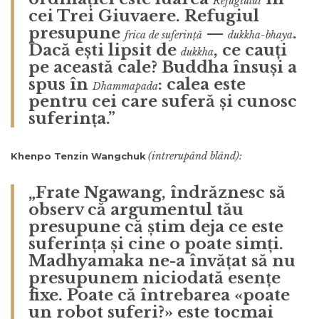
Refugiului
cei Trei Giuvaere. Refugiul
presupune
—
.
frica de suferință
dukkha-bhaya
Dacă ești lipsit de
, ce cauți
dukkha
pe această cale? Buddha însuși a
spus în
: calea este
Dhammapada
pentru cei care suferă și cunosc
suferința.”
(intrerupând blând):
Khenpo Tenzin Wangchuk
„Frate Ngawang, îndrăznesc să
observ că argumentul tău
presupune că știm deja ce este
suferința și cine o poate simți.
Madhyamaka ne-a învățat să nu
presupunem niciodată esențe
fixe. Poate că întrebarea «poate
un robot suferi?» este tocmai