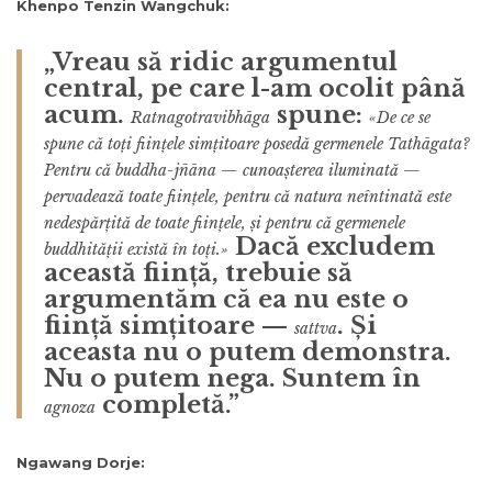
Khenpo Tenzin Wangchuk:
„Vreau să ridic argumentul
central, pe care l-am ocolit până
acum.
spune:
Ratnagotravibhāga
«De ce se
spune că toți ființele simțitoare posedă germenele Tathāgata?
Pentru că buddha-jñāna — cunoașterea iluminată —
pervadează toate ființele, pentru că natura neîntinată este
nedespărțită de toate ființele, și pentru că germenele
Dacă excludem
buddhității există în toți.»
această ființă, trebuie să
argumentăm că ea nu este o
ființă simțitoare —
. Și
sattva
aceasta nu o putem demonstra.
Nu o putem nega. Suntem în
completă.”
agnoza
Ngawang Dorje: