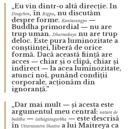
„Eu vin dintr-o altă direcție. În
, în
, nu discutăm
Dzogchen
Rigpa
despre forme.
—
Kuntuzangpo
Buddha primordial — nu are
trup uman.
nu are trup
Dharmakaya
deloc. Este pura luminozitate a
conștiinței, liberă de orice
formă. Dacă această ființă are
acces — chiar și o clipă, chiar și
indirect — la acea luminozitate,
atunci noi, punând condiții
corporale, acționăm din
ignoranță.”
„Dar mai mult — și acesta este
argumentul meu central:
natura de
—
— este descrisă
buddha
tathāgatagarbha
în
a lui Maitreya ca
Uttaratantra Shastra