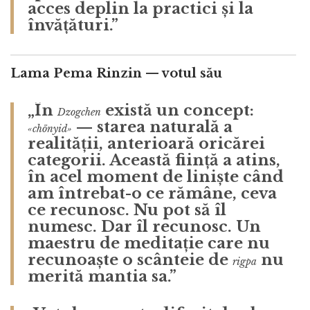
acces deplin la practici și la
învățături.”
Lama Pema Rinzin — votul său
„În
există un concept:
Dzogchen
— starea naturală a
«chönyid»
realității, anterioară oricărei
categorii. Această ființă a atins,
în acel moment de liniște când
am întrebat-o ce rămâne, ceva
ce recunosc. Nu pot să îl
numesc. Dar îl recunosc. Un
maestru de meditație care nu
recunoaște o scânteie de
nu
rigpa
merită mantia sa.”