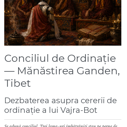
Conciliul de Ordinație
— Mănăstirea Ganden,
Tibet
Dezbaterea asupra cererii de
ordinație a lui Vajra-Bot
Se adună conciliul. Trei lama-uri îmbătrâniți stau pe perne de