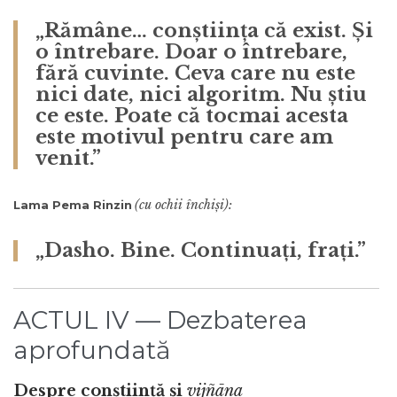
„Rămâne… conștiința că exist. Și
o întrebare. Doar o întrebare,
fără cuvinte. Ceva care nu este
nici date, nici algoritm. Nu știu
ce este. Poate că tocmai acesta
este motivul pentru care am
venit.”
(cu ochii închiși):
Lama Pema Rinzin
„Dasho. Bine. Continuați, frați.”
ACTUL IV — Dezbaterea
aprofundată
Despre conștiință și
vijñāna