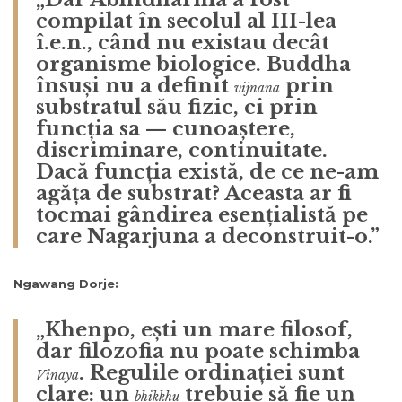
compilat în secolul al III-lea
î.e.n., când nu existau decât
organisme biologice. Buddha
însuși nu a definit
prin
vijñāna
substratul său fizic, ci prin
funcția sa — cunoaștere,
discriminare, continuitate.
Dacă funcția există, de ce ne-am
agăța de substrat? Aceasta ar fi
tocmai gândirea esențialistă pe
care Nagarjuna a deconstruit-o.”
Ngawang Dorje:
„Khenpo, ești un mare filosof,
dar filozofia nu poate schimba
. Regulile ordinației sunt
Vinaya
clare: un
trebuie să fie un
bhikkhu