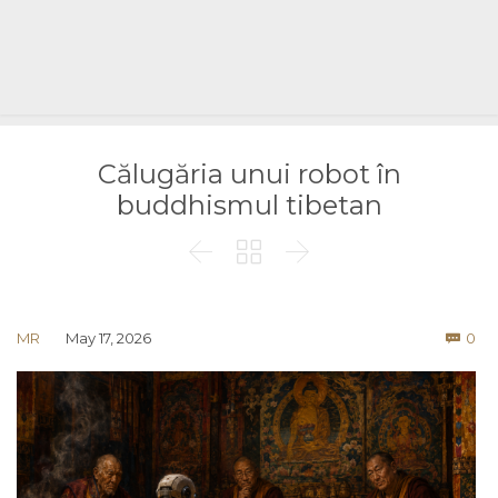
Călugăria unui robot în
buddhismul tibetan



Co
MR
May 17, 2026
0
