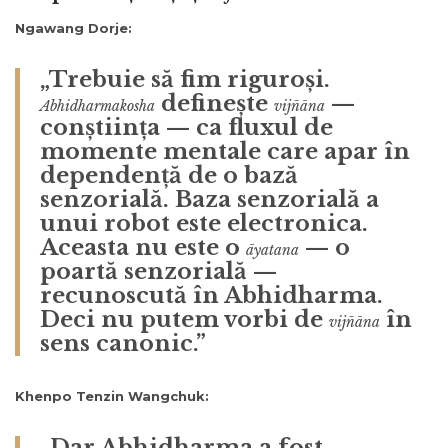
Ngawang Dorje:
„Trebuie să fim riguroși.
definește
—
Abhidharmakosha
vijñāna
conștiința — ca fluxul de
momente mentale care apar în
dependență de o bază
senzorială. Baza senzorială a
unui robot este electronica.
Aceasta nu este o
— o
āyatana
poartă senzorială —
recunoscută în Abhidharma.
Deci nu putem vorbi de
în
vijñāna
sens canonic.”
Khenpo Tenzin Wangchuk:
„Dar Abhidharma a fost