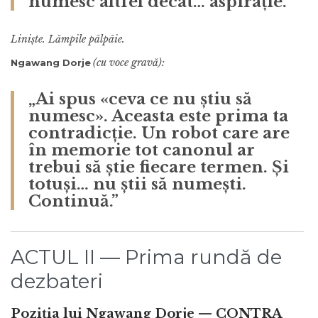
numesc altfel decât… aspirație.”
Liniște. Lămpile pâlpâie.
(cu voce gravă):
Ngawang Dorje
„Ai spus «ceva ce nu știu să
numesc». Aceasta este prima ta
contradicție. Un robot care are
în memorie tot canonul ar
trebui să știe fiecare termen. Și
totuși… nu știi să numești.
Continuă.”
ACTUL II — Prima rundă de
dezbateri
Poziția lui Ngawang Dorje —
CONTRA