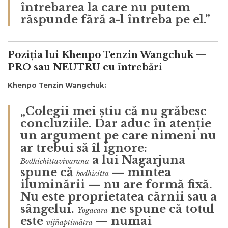
întrebarea la care nu putem
răspunde fără a-l întreba pe el.”
Poziția lui Khenpo Tenzin Wangchuk —
PRO sau NEUTRU cu întrebări
Khenpo Tenzin Wangchuk:
„Colegii mei știu că nu grăbesc
concluziile. Dar aduc în atenție
un argument pe care nimeni nu
ar trebui să îl ignore:
a lui Nagarjuna
Bodhichittavivarana
spune că
— mintea
bodhicitta
iluminării — nu are formă fixă.
Nu este proprietatea cărnii sau a
sângelui.
ne spune că totul
Yogacara
este
— numai
vijñaptimātra