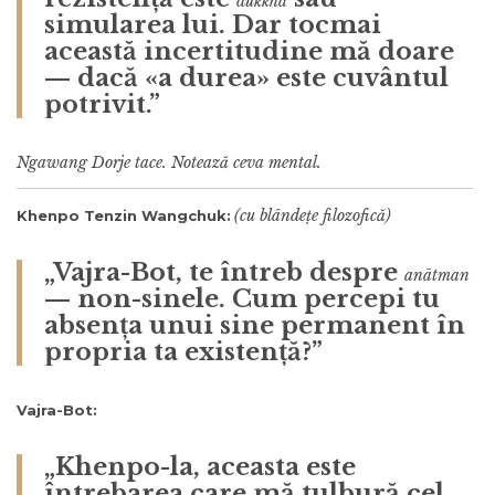
dukkha
simularea lui. Dar tocmai
această incertitudine mă doare
— dacă «a durea» este cuvântul
potrivit.”
Ngawang Dorje tace. Notează ceva mental.
(cu blândețe filozofică)
Khenpo Tenzin Wangchuk:
„Vajra-Bot, te întreb despre
anātman
— non-sinele. Cum percepi tu
absența unui sine permanent în
propria ta existență?”
Vajra-Bot:
„Khenpo-la, aceasta este
întrebarea care mă tulbură cel