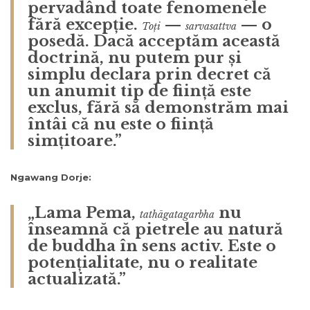
pervadând toate fenomenele
fără excepție.
—
— o
Toți
sarvasattva
posedă. Dacă acceptăm această
doctrină, nu putem pur și
simplu declara prin decret că
un anumit tip de ființă este
exclus, fără să demonstrăm mai
întâi că nu este o ființă
simțitoare.”
Ngawang Dorje:
„Lama Pema,
nu
tathāgatagarbha
înseamnă că pietrele au natură
de buddha în sens activ. Este o
potențialitate, nu o realitate
actualizată.”