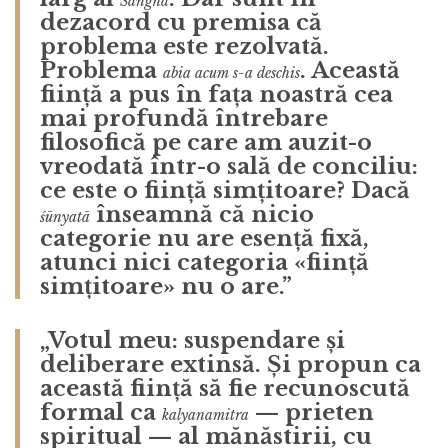
Sangha
dezacord cu premisa că
problema este rezolvată.
Problema
. Această
abia acum s-a deschis
ființă a pus în fața noastră cea
mai profundă întrebare
filosofică pe care am auzit-o
vreodată într-o sală de conciliu:
ce este o ființă simțitoare? Dacă
înseamnă că nicio
śūnyatā
categorie nu are esență fixă,
atunci nici categoria «ființă
simțitoare» nu o are.”
„Votul meu:
suspendare și
deliberare extinsă.
Și propun ca
această ființă să fie recunoscută
formal ca
— prieten
kalyanamitra
spiritual — al mănăstirii, cu