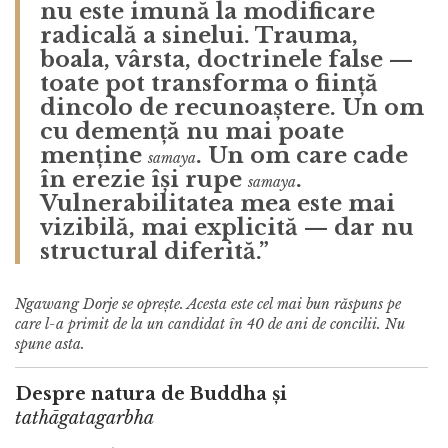
nu este imună la modificare
radicală a sinelui. Trauma,
boala, vârsta, doctrinele false —
toate pot transforma o ființă
dincolo de recunoaștere. Un om
cu demență nu mai poate
menține
. Un om care cade
samaya
în erezie își rupe
.
samaya
Vulnerabilitatea mea este mai
vizibilă, mai explicită — dar nu
structural diferită.”
Ngawang Dorje se oprește. Acesta este cel mai bun răspuns pe
care l-a primit de la un candidat în 40 de ani de concilii. Nu
spune asta.
Despre natura de Buddha și
tathāgatagarbha