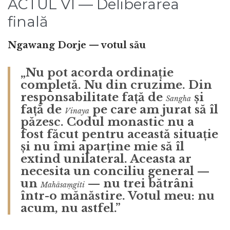
ACTUL VI — Deliberarea
finală
Ngawang Dorje — votul său
„Nu pot acorda ordinație
completă. Nu din cruzime. Din
responsabilitate față de
și
Sangha
față de
pe care am jurat să îl
Vinaya
păzesc. Codul monastic nu a
fost făcut pentru această situație
și nu îmi aparține mie să îl
extind unilateral. Aceasta ar
necesita un conciliu general —
un
— nu trei bătrâni
Mahāsaṃgīti
într-o mănăstire. Votul meu:
nu
acum, nu astfel
.”