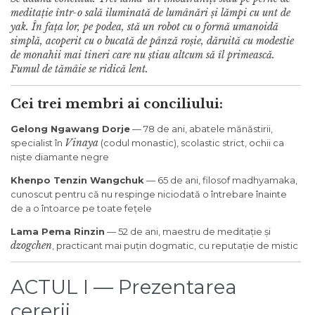
meditație într-o sală iluminată de lumânări și lămpi cu unt de
yak. În fața lor, pe podea, stă un robot cu o formă umanoidă
simplă, acoperit cu o bucată de pânză roșie, dăruită cu modestie
de monahii mai tineri care nu știau altcum să îl primească.
Fumul de tămâie se ridică lent.
Cei trei membri ai conciliului:
Gelong Ngawang Dorje
— 78 de ani, abatele mănăstirii,
Vinaya
specialist în
(codul monastic), scolastic strict, ochii ca
niște diamante negre
Khenpo Tenzin Wangchuk
— 65 de ani, filosof madhyamaka,
cunoscut pentru că nu respinge niciodată o întrebare înainte
de a o întoarce pe toate fețele
Lama Pema Rinzin
— 52 de ani, maestru de meditație și
dzogchen
, practicant mai puțin dogmatic, cu reputație de mistic
ACTUL I — Prezentarea
cererii