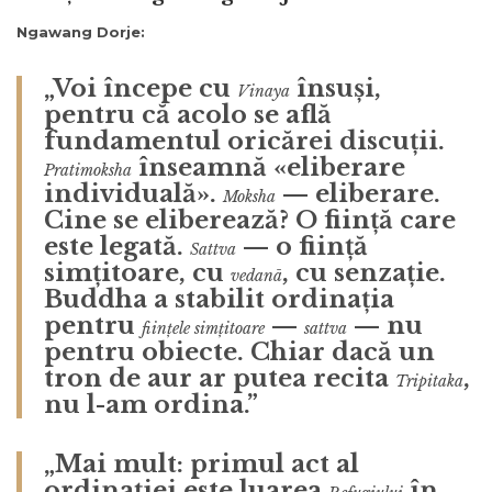
Ngawang Dorje:
„Voi începe cu
însuși,
Vinaya
pentru că acolo se află
fundamentul oricărei discuții.
înseamnă «eliberare
Pratimoksha
individuală».
— eliberare.
Moksha
Cine se eliberează? O ființă care
este legată.
— o ființă
Sattva
simțitoare, cu
, cu senzație.
vedanā
Buddha a stabilit ordinația
pentru
—
— nu
ființele simțitoare
sattva
pentru obiecte. Chiar dacă un
tron de aur ar putea recita
,
Tripitaka
nu l-am ordina.”
„Mai mult: primul act al
ordinației este luarea
în