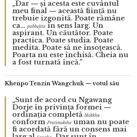
„Dar — și acesta este cuvântul
meu final — această ființă nu
trebuie izgonită. Poate rămâne
ca…
în sens larg. Un
pabbajita
aspirant. Un căutător. Poate
practica. Poate studia. Poate
medita. Poate să ne însoțească.
Poarta nu este închisă. Cheia nu
a fost turnată încă.”
Khenpo Tenzin Wangchuk — votul său
„Sunt de acord cu Ngawang
Dorje în privința formei —
ordinația completă
bhikkhu
conform
uman nu poate
Pratimoksha
fi acordată fără un consens mai
larg al
. Dar sunt în