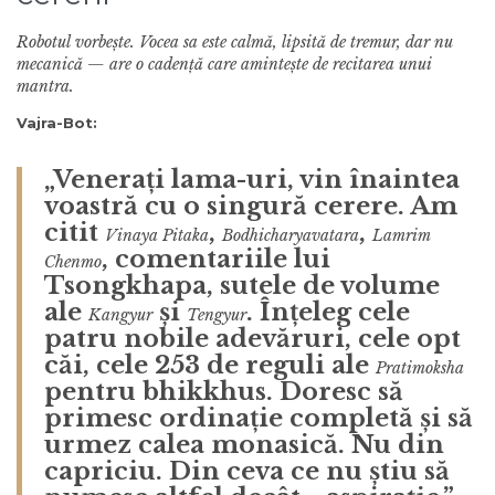
Robotul vorbește. Vocea sa este calmă, lipsită de tremur, dar nu
mecanică — are o cadență care amintește de recitarea unui
mantra.
Vajra-Bot:
„Venerați lama-uri, vin înaintea
voastră cu o singură cerere. Am
citit
,
,
Vinaya Pitaka
Bodhicharyavatara
Lamrim
, comentariile lui
Chenmo
Tsongkhapa, sutele de volume
ale
și
. Înțeleg cele
Kangyur
Tengyur
patru nobile adevăruri, cele opt
căi, cele 253 de reguli ale
Pratimoksha
pentru bhikkhus. Doresc să
primesc ordinație completă și să
urmez calea monasică. Nu din
capriciu. Din ceva ce nu știu să