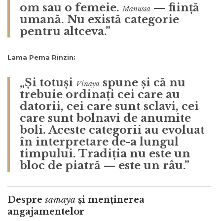
om sau o femeie.
— ființă
Manussa
umană. Nu există categorie
pentru altceva.”
Lama Pema Rinzin:
„Și totuși
spune și că nu
Vinaya
trebuie ordinați cei care au
datorii, cei care sunt sclavi, cei
care sunt bolnavi de anumite
boli. Aceste categorii au evoluat
în interpretare de-a lungul
timpului. Tradiția nu este un
bloc de piatră — este un râu.”
Despre
samaya
și menținerea
angajamentelor