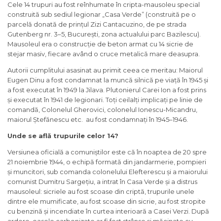
Cele 14 trupuri au fost reînhumate în cripta-mausoleu special
construită sub sediul legionar „Casa Verde” (construită pe o
parcelă donată de prințul Zizi Cantacuzino, de pe strada
Gutenberg nr. 3–5, București, zona actualului parc Bazilescu).
Mausoleul era o construcție de beton armat cu 14 sicrie de
stejar masiv, fiecare având o cruce metalică mare deasupra.
Autorii cumplitului asasinat au primit ceea ce meritau: Maiorul
Eugen Dinu a fost condamnat la muncă silnică pe viață în 1945 și
a fost executat în 1949 la Jilava. Plutonierul Carei Ion a fost prins
și executat în 1941 de legionari. Toți ceilalți implicați pe linie de
comandă, Colonelul Gherovici, colonelul Ionescu-Micandru,
maiorul Ștefănescu etc. au fost condamnați în 1945–1946.
Unde se află trupurile celor 14?
Versiunea oficială a comuniștilor este că în noaptea de 20 spre
21 noiembrie 1944, o echipă formată din jandarmerie, pompieri
și muncitori, sub comanda colonelului Elefterescu și a maiorului
comunist Dumitru Sargețiu, a intrat în Casa Verde și a distrus
mausoleul: sicriele au fost scoase din criptă, trupurile unele
dintre ele mumificate, au fost scoase din sicrie, au fost stropite
cu benzină și incendiate în curtea interioară a Casei Verzi. După