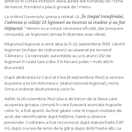
anterior în curtea închisorii Jilava, peste ele turnându-se 7 tone
de beton, formând o placă groasă de 1 metru.
În timpul transferului,
La ordinul Guvernului, presa a relatat că „
Codreanu și ceilalți 13 legionari au încercat să evadeze și au fost
împușcați.
” Nimeni nu a crezut versiunea oficială, dar presa era
cenzurată, iar legionarii rămași în libertate erau vânați.
Răspunsul legionar a venit abia la 21–22 septembrie 1939, când 9
legionari (echipe de răzbunare) l-au asasinat pe Armand
Călinescu. Ca represalii, autoritățile au ucis atunci 252 de
legionari în toată țara (câte 3 în fiecare județ + mulți alții în
București).
După abdicarea lui Carol al II-lea (6 septembrie 1940) și venirea
la putere a lui Ion Antonescu (statul național-legionar), Horia
Sima a ordonat deshumarea celor 14.
Astfel, la 26 noiembrie 1940 placa de beton de la Jilava care
acoperea groapa comună în care fuseseră aruncate trupurile
celor 14, a fost spartă. Au fost găsite cele 14 trupuri mutilate de
acid, dar identificabile după înălțime, haine și obiecte
personale. Codreanu a fost recunoscut după statura înaltă (1,87
m), după crucea de lemn de la gât și după dinții foarte albi. La