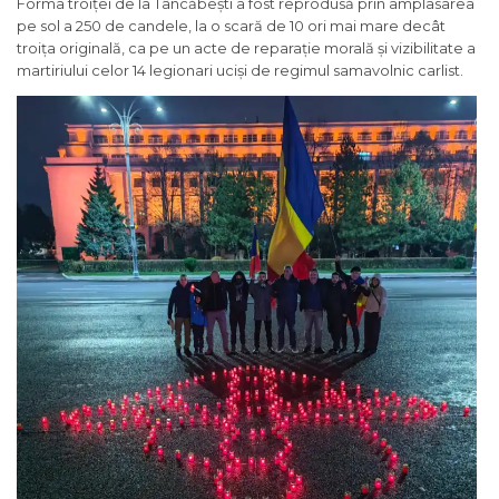
Forma troiței de la Tâncăbești a fost reprodusă prin amplasarea
pe sol a 250 de candele, la o scară de 10 ori mai mare decât
troița originală, ca pe un acte de reparație morală și vizibilitate a
martiriului celor 14 legionari uciși de regimul samavolnic carlist.