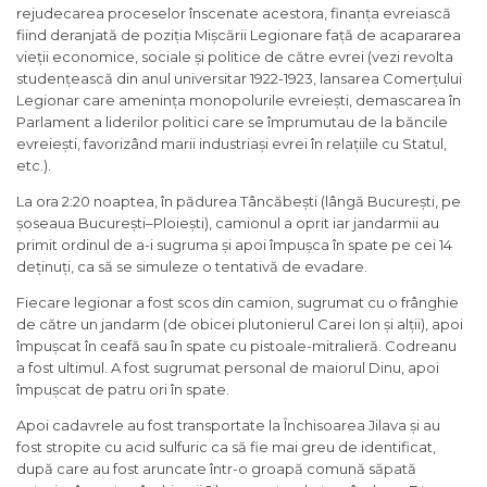
rejudecarea proceselor înscenate acestora, finanța evreiască
fiind deranjată de poziția Mișcării Legionare față de acapararea
vieții economice, sociale și politice de către evrei (vezi revolta
studențească din anul universitar 1922-1923, lansarea Comerțului
Legionar care amenința monopolurile evreiești, demascarea în
Parlament a liderilor politici care se împrumutau de la băncile
evreiești, favorizând marii industriași evrei în relațiile cu Statul,
etc.).
La ora 2:20 noaptea, în pădurea Tâncăbești (lângă București, pe
șoseaua București–Ploiești), camionul a oprit iar jandarmii au
primit ordinul de a-i sugruma și apoi împușca în spate pe cei 14
deținuți, ca să se simuleze o tentativă de evadare.
Fiecare legionar a fost scos din camion, sugrumat cu o frânghie
de către un jandarm (de obicei plutonierul Carei Ion și alții), apoi
împușcat în ceafă sau în spate cu pistoale-mitralieră. Codreanu
a fost ultimul. A fost sugrumat personal de maiorul Dinu, apoi
împușcat de patru ori în spate.
Apoi cadavrele au fost transportate la Închisoarea Jilava și au
fost stropite cu acid sulfuric ca să fie mai greu de identificat,
după care au fost aruncate într-o groapă comună săpată