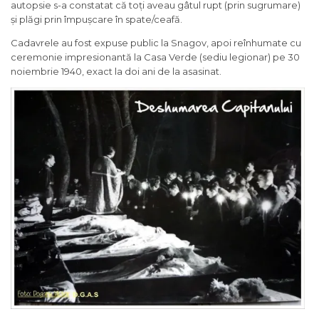
autopsie s-a constatat că toți aveau gâtul rupt (prin sugrumare)
și plăgi prin împușcare în spate/ceafă.
Cadavrele au fost expuse public la Snagov, apoi reînhumate cu
ceremonie impresionantă la Casa Verde (sediu legionar) pe 30
noiembrie 1940, exact la doi ani de la asasinat.