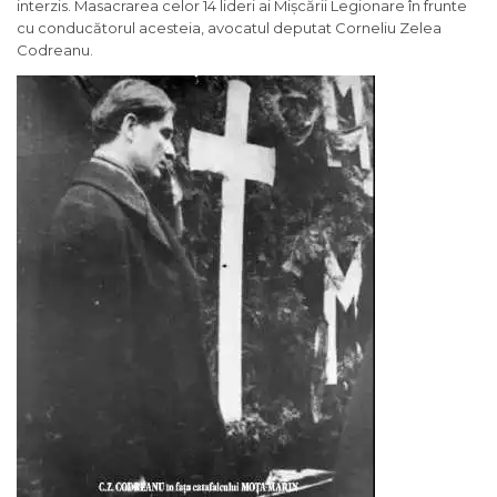
interzis. Masacrarea celor 14 lideri ai Mișcării Legionare în frunte
cu conducătorul acesteia, avocatul deputat Corneliu Zelea
Codreanu.