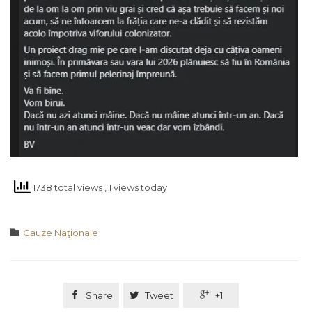
1738 total views
, 1 views today
Category

Cauze Naţionale

Share

Tweet

+1