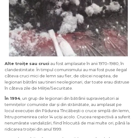
Alte troi
ț
e sau cruci
au fost amplasate în anii 1970–1980, în
clandestinitate. În timpul comunismului au mai fost puse ilegal
câteva cruci mici de lemn sau fier, de obicei noaptea, de
legionari bătrâni sau tineri neolegionari, dar toate erau distruse
în câteva zile de Miliție/Securitate.
În 1994
, un grup de legionari din bătrânii supraviețuitori ai
temnițelor comuniste dar și din străinătate, au amplasat pe
locul execuției din Pădurea Tîncăbești o cruce simplă din lemn,
întru pomenirea celor 14 uciși acolo. Crucea respectivă a suferit
nenumărate vandalizări, fiind înlocuită de mai multe ori, până la
ridicarea troiței din anul 1999.