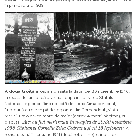
în primăvara lui 1939.
A doua troi
ț
ă
a fost amplasată la data de 30 noiembrie 1940,
la exact doi ani după asasinat, după instaurarea Statului
Național-Legionar, fiind ridicată de Horia Sima personal,
împreună cu o echipă de legionari din Comandoul „Moța-
Marin”. Era o cruce mare de stejar (aprox. 4 metri înălțime), cu
Aici au fost martiriza
ț
i
î
n noaptea de 29/30 noiembrie
plăcuța: „
1938 C
ă
pitanul Corneliu Zelea Codreanu
ș
i cei 13 legionari
”. A
rezistat până în ianuarie 1941 (după rebeliune), când a fost