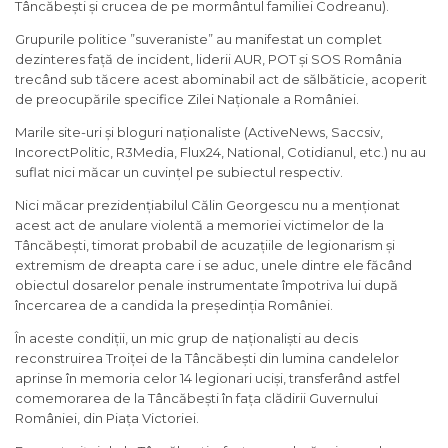
Tâncăbești și crucea de pe mormântul familiei Codreanu).
Grupurile politice ”suveraniste” au manifestat un complet
dezinteres față de incident, liderii AUR, POT și SOS România
trecând sub tăcere acest abominabil act de sălbăticie, acoperit
de preocupările specifice Zilei Naționale a României.
Marile site-uri și bloguri naționaliste (ActiveNews, Saccsiv,
IncorectPolitic, R3Media, Flux24, National, Cotidianul, etc.) nu au
suflat nici măcar un cuvințel pe subiectul respectiv.
Nici măcar prezidențiabilul Călin Georgescu nu a menționat
acest act de anulare violentă a memoriei victimelor de la
Tâncăbești, timorat probabil de acuzațiile de legionarism și
extremism de dreapta care i se aduc, unele dintre ele făcând
obiectul dosarelor penale instrumentate împotriva lui după
încercarea de a candida la președinția României.
În aceste condiții, un mic grup de naționaliști au decis
reconstruirea Troiței de la Tâncăbești din lumina candelelor
aprinse în memoria celor 14 legionari uciși, transferând astfel
comemorarea de la Tâncăbești în fața clădirii Guvernului
României, din Piața Victoriei.