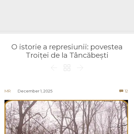
O istorie a represiunii: povestea
Troiței de la Tâncăbești



Co
MR
December 1, 2025
12
