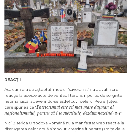
REAC
Ț
II
Așa cum era de așteptat, mediul ”suveranist” nu a avut nici o
reacție la aceste acte de veritabil terorism politic de sorginte
neomarxistă, adeverindu-se astfel cuvintele lui Petre Țuțea,
Patriotismul este cel mai mare du
ș
man al
care spunea că “
na
ț
ionalismului, pentru c
ă
i se substituie, dezdumnezeind-u-l
“.
Nici Biserica Ortodoxă Română nu a manifestat vreo reacție la
distrugerea celor două simboluri creștine funerare (Troița de la