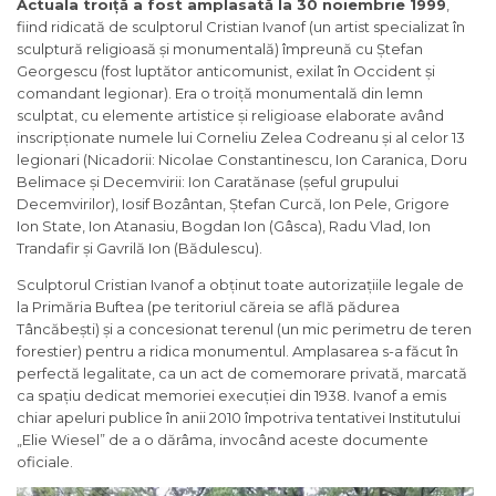
Actuala troi
ț
ă
a fost amplasată la 30 noiembrie 1999
,
fiind ridicată de sculptorul Cristian Ivanof (un artist specializat în
sculptură religioasă și monumentală) împreună cu Ștefan
Georgescu (fost luptător anticomunist, exilat în Occident și
comandant legionar). Era o troiță monumentală din lemn
sculptat, cu elemente artistice și religioase elaborate având
inscripționate numele lui Corneliu Zelea Codreanu și al celor 13
legionari (Nicadorii: Nicolae Constantinescu, Ion Caranica, Doru
Belimace și Decemvirii: Ion Caratănase (șeful grupului
Decemvirilor), Iosif Bozântan, Ștefan Curcă, Ion Pele, Grigore
Ion State, Ion Atanasiu, Bogdan Ion (Gâsca), Radu Vlad, Ion
Trandafir și Gavrilă Ion (Bădulescu).
Sculptorul Cristian Ivanof a obținut toate autorizațiile legale de
la Primăria Buftea (pe teritoriul căreia se află pădurea
Tâncăbești) și a concesionat terenul (un mic perimetru de teren
forestier) pentru a ridica monumentul. Amplasarea s-a făcut în
perfectă legalitate, ca un act de comemorare privată, marcată
ca spațiu dedicat memoriei execuției din 1938. Ivanof a emis
chiar apeluri publice în anii 2010 împotriva tentativei Institutului
„Elie Wiesel” de a o dărâma, invocând aceste documente
oficiale.