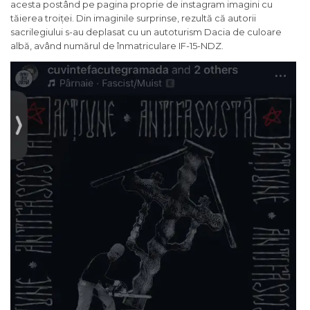
acesta postând pe pagina proprie de instagram imagini cu
tăierea troiței. Din imaginile surprinse, rezultă că autorii
sacrilegiului s-au deplasat cu un autoturism Dacia de culoare
albă, având numărul de înmatriculare IF-15-NDZ.