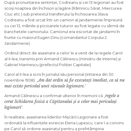
După pronunțarea sentinței, Codreanu și cei 13 legionari au fost
scoși noaptea din închisori și lagăre (Râmnicu Sărat, Miercurea
Ciuc etc.) sub pretextul transferului la închisoarea Jilava.
Codreanu a fost urcat într-un camion al jandarmeriei împreună
cu cei 13, mâinile și picioarele tuturor au fost legate cu sârmă de
banchetele camionului. Camionul era escortat de jandarmi în
frunte cu maiorul Eugen Dinu (comandantul Corpului 2
Jandarmerie).
Ordinul direct de asasinare a celor 14 a venit de la regele Carol
al II-lea, transmis prin Armand Călinescu (ministru de Interne) și
Gabriel Marinescu (prefectul Poliției Capitalei).
Carol al II-lea a scris în jurnalul său personal (intrarea din 30
Am dat ordin să fie executați imediat, ca să nu
noiembrie 1938): „
mai existe pericolul unei răscoale legionare.
”
regele a
Armand Călinescu a confirmat ulterior în memorii că „
cerut lichidarea fizică a Căpitanului și a celor mai periculoși
legionari
”.
În realitate, asasinarea liderilor Mișcării Legionare a fost
ordonată la influențele evreicei Elena Lupescu, care l-a convins
pe Carol să ordone asasinatul pentru a preîntâmpina