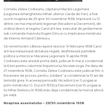
Corneliu Zelea Codreanu, căpitanul Mișcării Legionare
(Legiunea Arhanghelului Mihail, ulterior Garda de Fier), a fost
ucis în noaptea de 29 spre 30 noiembrie 1938, împreună cu 13
dintre cei mai importanți legionari (Nicadorii și Decemvirii), din
ordinul direct al regelui Carol al II-lea, executat de jandarmerie
sub comanda maiorului Eugen Dinu și cu implicarea ministrului
de Interne Armand Călinescu.
Să rememorăm câteva repere istorice: În februarie 1938 Carol
al II-lea instaurează dictatura regală, desființează partidele
politice și interzice Mișcarea Legionară. În aprilie 1938,
Codreanu este arestat prima dată, judecat în mai și condamnat
la 6 luni pentru calomnie împotriva lui Nicolae Iorga. Pe data de
27 noiembrie 1938, Corneliu Zelea Codreanu este judecat într-o
înscenare de proces, pentru „trădare” și condamnat la 10 ani de
temniță grea. În aceeași perioadă, Nicadorii (cei 3 ucigași ai
prim-ministrului I.G. Duca în 1933) și Decemvirii (cei 10 ucigași ai
lui Mihai Stelescu în 1936) erau deja condamnați la muncă silnică
pe viață.
Noaptea asasinatului – 29/30 noiembrie 1938