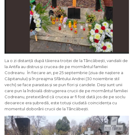
La o zi distanță după tăierea troiței de la Tâncăbești, vandalii de
la Antifa au distrus și crucea de pe mormântul familiei
Codreanu. În fiecare an, pe 25 septembrie (ziua de naștere a
Căpitanului) și în preajma Sfântului Andrei (30 noiembrie stil
vechi) se face parastas și se pun flori și candele. Deși sunt unii
care pun la îndoială distrugerea crucii de pe mormântul familiei
Codreanu, pretextând că crucea ar fi fost dată jos de pe soclu
deoarece era șubredă, este totuși ciudată coincidența cu
momentul doborârii crucii de la Tâncăbești.