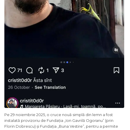
Pe 29 noiembrie 2025, o cruce nouă simplă din lemn a fost
instalată provizoriu de Fundația „Ion Gavrilă Ogoranu” (prin
Florin Dobrescu) și Fundația „Buna Vestire”, pentru a permite