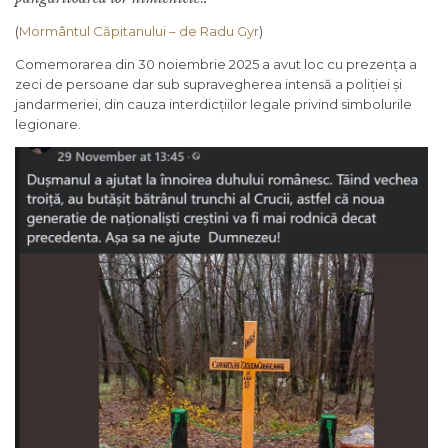
(
Mormântul Căpitanului – de Radu Gyr
)
Comemorarea din 30 noiembrie 2025 a avut loc cu prezența a
zeci de persoane dar sub supravegherea intensă a poliției și
jandarmeriei, din cauza interdicțiilor legale privind simbolurile
legionare.