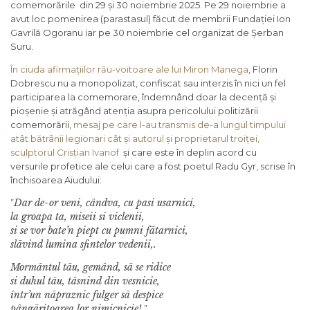
comemorările din 29 și 30 noiembrie 2025. Pe 29 noiembrie a
avut loc pomenirea (parastasul) făcut de membrii Fundației Ion
Gavrilă Ogoranu iar pe 30 noiembrie cel organizat de Șerban
Suru.
În ciuda afirmațiilor rău-voitoare ale lui Miron Manega
, Florin
Dobrescu nu a monopolizat, confiscat sau interzis în nici un fel
participarea la comemorare, îndemnând doar la decență și
pioșenie și atrăgând atenția asupra pericolului politizării
comemorării,
mesaj pe care l-au transmis de-a lungul timpului
atât bătrânii legionari cât și autorul și proprietarul troiței,
sculptorul Cristian Ivanof
și care este în deplin acord cu
versurile profetice ale celui care a fost poetul Radu Gyr, scrise în
închisoarea Aiudului:
Dar de-or veni, cândva, cu pasi usarnici,
”
la groapa ta, miseii si viclenii,
si se vor bate’n piept cu pumni fãtarnici,
slãvind lumina sfintelor vedenii,.
Mormântul tãu, gemând, sã se ridice
si duhul tãu, tâsnind din vesnicie,
într’un nãpraznic fulger sã despice
pângãritoarea lor nimicnicie!.
”