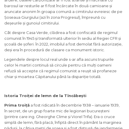
ardere, oasele carbonizate ar fi fost strânse și măcinate cu
barosul iar resturile ar fi fost încărcate în două camioane și
aruncate anonim în groapa comună a cimitirului evreiesc de pe
Șoseaua Giurgiului (azi în zona Progresul), împreună cu
deșeurile și gunoiul cimitirului.
Cât despre Casa Verde, clădirea a fost confiscată de regimul
comunist în 1945 și transformată ulterior în sediu al Regiei CFR și
școală de șoferi. În 2022, imobilul a fost demolat fără autorizație,
deși era în procedură de clasare ca monument istoric.
Legendele despre locul real unde s-ar afla ascuns trupurile
celor 14 martiri continuă să circule pentru că mulți oameni
refuză să accepte că regimul comunist a reușit să profaneze
chiar și moartea Căpitanului până la dispariție totală.
Istoria Troiței de lemn de la Tîncăbești
Prima troi
ț
ă
a fost ridicată în decembrie 1938 – ianuarie 1939,
în secret, de un grup foarte mic de legionari bucureșteni
(printre care ing. Gheorghe Clime și Viorel Trifa). Era o cruce
simplă de lemn, fără placă, înfiptă direct în pământ la marginea
pădurii, la câțiva metri de șosea și a fost distrusă de jandarmerie