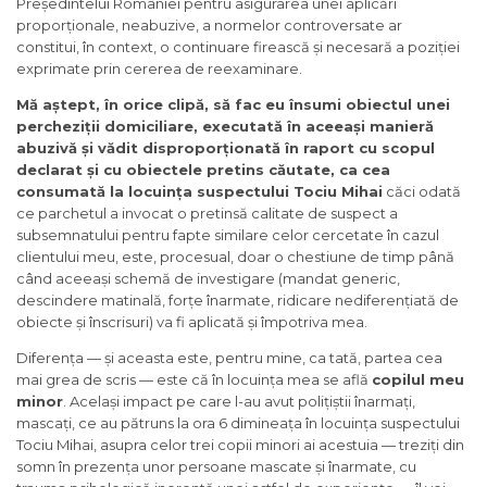
Președintelui României pentru asigurarea unei aplicări
proporționale, neabuzive, a normelor controversate ar
constitui, în context, o continuare firească și necesară a poziției
exprimate prin cererea de reexaminare.
Mă aștept, în orice clipă, să fac eu însumi obiectul unei
percheziții domiciliare, executată în aceeași manieră
abuzivă și vădit disproporționată în raport cu scopul
declarat și cu obiectele pretins căutate, ca cea
consumată la locuința suspectului Tociu M
ihai
căci odată
ce parchetul a invocat o pretinsă calitate de suspect a
subsemnatului pentru fapte similare celor cercetate în cazul
clientului meu, este, procesual, doar o chestiune de timp până
când aceeași schemă de investigare (mandat generic,
descindere matinală, forțe înarmate, ridicare nediferențiată de
obiecte și înscrisuri) va fi aplicată și împotriva mea.
Diferența — și aceasta este, pentru mine, ca tată, partea cea
mai grea de scris — este că în locuința mea se află
copilul meu
minor
. Același impact pe care l-au avut polițiștii înarmați,
mascați, ce au pătruns la ora 6 dimineața în locuința suspectului
Tociu Mihai, asupra celor trei copii minori ai acestuia — treziți din
somn în prezența unor persoane mascate și înarmate, cu