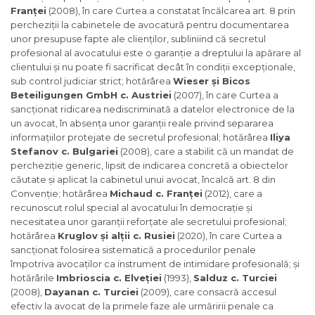
Franței
(2008), în care Curtea a constatat încălcarea art. 8 prin
percheziții la cabinetele de avocatură pentru documentarea
unor presupuse fapte ale clienților, subliniind că secretul
profesional al avocatului este o garanție a dreptului la apărare al
clientului și nu poate fi sacrificat decât în condiții excepționale,
sub control judiciar strict; hotărârea
Wieser și Bicos
Beteiligungen GmbH c. Austriei
(2007), în care Curtea a
sancționat ridicarea nediscriminată a datelor electronice de la
un avocat, în absența unor garanții reale privind separarea
informațiilor protejate de secretul profesional; hotărârea
Iliya
Stefanov c. Bulgariei
(2008), care a stabilit că un mandat de
percheziție generic, lipsit de indicarea concretă a obiectelor
căutate și aplicat la cabinetul unui avocat, încalcă art. 8 din
Convenție; hotărârea
Michaud c. Franței
(2012), care a
recunoscut rolul special al avocatului în democrație și
necesitatea unor garanții reforțate ale secretului profesional;
hotărârea
Kruglov și alții c. Rusiei
(2020), în care Curtea a
sancționat folosirea sistematică a procedurilor penale
împotriva avocaților ca instrument de intimidare profesională; și
hotărârile
Imbrioscia c. Elveției
(1993),
Salduz c. Turciei
(2008),
Dayanan c. Turciei
(2009), care consacră accesul
efectiv la avocat de la primele faze ale urmăririi penale ca