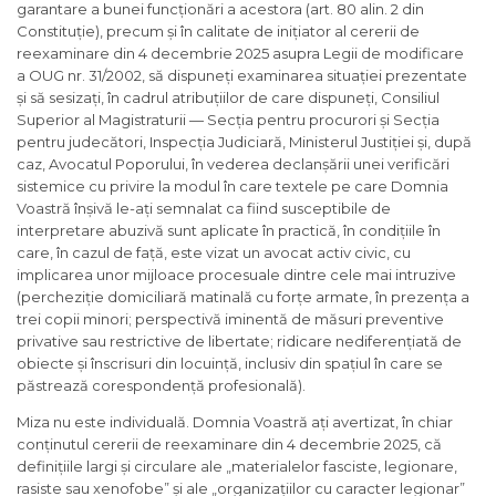
garantare a bunei funcționări a acestora (art. 80 alin. 2 din
Constituție), precum și în calitate de inițiator al cererii de
reexaminare din 4 decembrie 2025 asupra Legii de modificare
a OUG nr. 31/2002, să dispuneți examinarea situației prezentate
și să sesizați, în cadrul atribuțiilor de care dispuneți, Consiliul
Superior al Magistraturii — Secția pentru procurori și Secția
pentru judecători, Inspecția Judiciară, Ministerul Justiției și, după
caz, Avocatul Poporului, în vederea declanșării unei verificări
sistemice cu privire la modul în care textele pe care Domnia
Voastră înșivă le-ați semnalat ca fiind susceptibile de
interpretare abuzivă sunt aplicate în practică, în condițiile în
care, în cazul de față, este vizat un avocat activ civic, cu
implicarea unor mijloace procesuale dintre cele mai intruzive
(percheziție domiciliară matinală cu forțe armate, în prezența a
trei copii minori; perspectivă iminentă de măsuri preventive
privative sau restrictive de libertate; ridicare nediferențiată de
obiecte și înscrisuri din locuință, inclusiv din spațiul în care se
păstrează corespondență profesională).
Miza nu este individuală. Domnia Voastră ați avertizat, în chiar
conținutul cererii de reexaminare din 4 decembrie 2025, că
definițiile largi și circulare ale „materialelor fasciste, legionare,
rasiste sau xenofobe” și ale „organizațiilor cu caracter legionar”