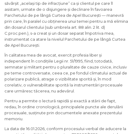
săvârșit „același tip de infracțiune” ca și clientul pe care îl
asistam, urmate de o disjungere și declinare în favoarea
Parchetului de pe lângă Curtea de Apel București — manevră
prin care, în paralel cu obținerea unui temei pentru a mă elimina
din dosarul clientului (sub umbrela art. 88 alin. 2 lit. d)
C.proc.pen.), s-a creat și un dosar separat împotriva mea,
instrumentat ca atare la nivelul Parchetului de pe lângă Curtea
de Apel București.
În calitatea mea de avocat, exercit profesia liber și
independent în condițiile Legii nr. 51/1995, fiind, totodată,
semnatar și militant pentru o pluralitate de cauze civice, inclusiv
pe teme controversate, ceea ce, pe fondul climatului actual de
polarizare publică, atrage o vizibilitate sporită și, în mod
corelativ, o vulnerabilitate sporită la instrumentări procesuale
care urmăresc tăcerea, nu adevărul.
Pentru a permite o lectură rapidă și exactă a stării de fapt,
redau, în ordine cronologică, principalele puncte ale derulării
procesuale, susținute prin documentele anexate prezentului
memoriu.
La data de 16.01.2026, conform procesului-verbal de aducere la