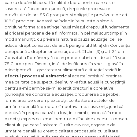
care a dobândit această calitate fapta pentru care este
suspectată, încadrarea juridică, drepturile procesuale
prevăzute de art. 83 C.proc.pen. și obligațiile prevăzute de art.
108 C.proc.pen. Această neîndeplinire nu este o simplă
omisiune formală: ea atinge însuși miezul dreptului fundamental
al oricărei persoane de a fi informată, în cel mai scurt timp și în
mod amănunțit, cu privire la natura și cauza acuzației ce i se
aduce, drept consacrat de art. 6 paragraful 3 lit. a) din Convenția
europeană a drepturilor omului, de art. 21 alin. (3) și art. 24 din
Constituția României și, în plan procesual intern, de art. 10 și art.
78 C.proc.pen. Dincolo, însă, de încălcarea în sine — gravă în
orice ipoteză — gravitatea suplimentară a situației rezidă în
efectul procesual asimetric
al acestei omisiuni: pretinsa
mea calitate de suspect, deși nu mi-a fost adusă la cunoștință
pentru a-mi permite să-mi exercit drepturile corelative
(cunoașterea concretă a acuzației, propunerea de probe,
formularea de cereri și excepții, contestarea actelor de
urmărire penală îndreptate împotriva mea, asistența juridică
efectivă în propria cauză), a fost, în schimb, invocată în mod
direct și expres ca temei pentru a-mi închide accesul la dosarul
clientului pe care îl asistam. Cu alte cuvinte, organele de
urmărire penală au creat o calitate procesuală cu utilitate
exclusiv excluzivă: suficient de existentă pentru a fi folosită