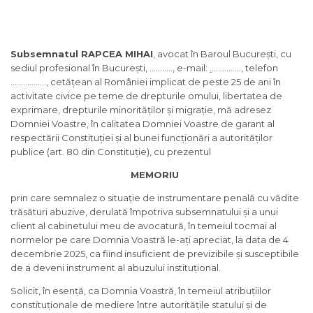
Subsemnatul RAPCEA MIHAI
, avocat în Baroul București, cu
sediul profesional în București, ……….., e-mail:
.
………….., telefon
…………….., cetățean al României implicat de peste 25 de ani în
activitate civice pe teme de drepturile omului, libertatea de
exprimare, drepturile minorităților și migrație, mă adresez
Domniei Voastre, în calitatea Domniei Voastre de garant al
respectării Constituției și al bunei funcționări a autorităților
publice (art. 80 din Constituție), cu prezentul
MEMORIU
prin care semnalez o situație de instrumentare penală cu vădite
trăsături abuzive, derulată împotriva subsemnatului și a unui
client al cabinetului meu de avocatură, în temeiul tocmai al
normelor pe care Domnia Voastră le-ați apreciat, la data de 4
decembrie 2025, ca fiind insuficient de previzibile și susceptibile
de a deveni instrument al abuzului instituțional.
Solicit, în esență, ca Domnia Voastră, în temeiul atribuțiilor
constituționale de mediere între autoritățile statului și de