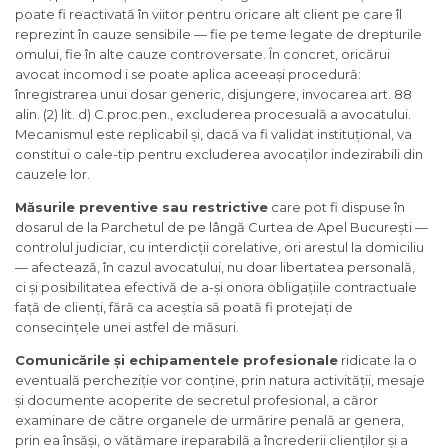
poate fi reactivată în viitor pentru oricare alt client pe care îl
reprezint în cauze sensibile — fie pe teme legate de drepturile
omului, fie în alte cauze controversate. În concret, oricărui
avocat incomod i se poate aplica aceeași procedură:
înregistrarea unui dosar generic, disjungere, invocarea art. 88
alin. (2) lit. d) C.proc.pen., excluderea procesuală a avocatului.
Mecanismul este replicabil și, dacă va fi validat instituțional, va
constitui o cale-tip pentru excluderea avocaților indezirabili din
cauzele lor.
Măsurile preventive sau restrictive
care pot fi dispuse în
dosarul de la Parchetul de pe lângă Curtea de Apel București —
controlul judiciar, cu interdicții corelative, ori arestul la domiciliu
— afectează, în cazul avocatului, nu doar libertatea personală,
ci și posibilitatea efectivă de a-și onora obligațiile contractuale
față de clienți, fără ca aceștia să poată fi protejați de
consecințele unei astfel de măsuri.
Comunicările și echipamentele profesionale
ridicate la o
eventuală percheziție vor conține, prin natura activității, mesaje
și documente acoperite de secretul profesional, a căror
examinare de către organele de urmărire penală ar genera,
prin ea însăși, o vătămare ireparabilă a încrederii clienților și a