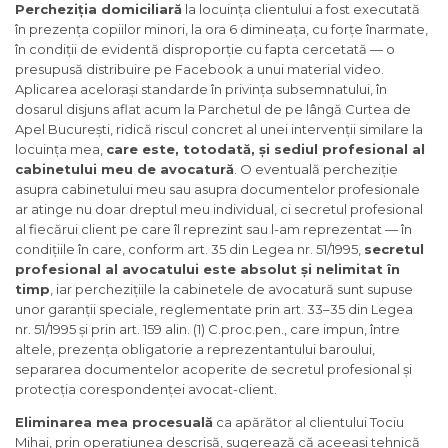
Percheziția domiciliară
la locuința clientului a fost executată
în prezența copiilor minori, la ora 6 dimineața, cu forțe înarmate,
în condiții de evidentă disproporție cu fapta cercetată — o
presupusă distribuire pe Facebook a unui material video.
Aplicarea acelorași standarde în privința subsemnatului, în
dosarul disjuns aflat acum la Parchetul de pe lângă Curtea de
Apel București, ridică riscul concret al unei intervenții similare la
locuința mea,
care este, totodată, și sediul profesional al
cabinetului meu de avocatură
. O eventuală percheziție
asupra cabinetului meu sau asupra documentelor profesionale
ar atinge nu doar dreptul meu individual, ci secretul profesional
al fiecărui client pe care îl reprezint sau l-am reprezentat — în
condițiile în care, conform art. 35 din Legea nr. 51/1995,
secretul
profesional al avocatului este absolut și nelimitat în
timp
, iar perchezițiile la cabinetele de avocatură sunt supuse
unor garanții speciale, reglementate prin art. 33–35 din Legea
nr. 51/1995 și prin art. 159 alin. (1) C.proc.pen., care impun, între
altele, prezența obligatorie a reprezentantului baroului,
separarea documentelor acoperite de secretul profesional și
protecția corespondenței avocat-client.
Eliminarea mea procesuală
ca apărător al clientului Tociu
Mihai, prin operațiunea descrisă, sugerează că aceeași tehnică