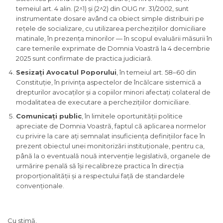
temeiul art. 4 alin. (2^1) și (2^2) din OUG nr. 31/2002, sunt
instrumentate dosare având ca obiect simple distribuiri pe
rețele de socializare, cu utilizarea perchezițiilor domiciliare
matinale, în prezența minorilor — în scopul evaluării măsurii în
care temerile exprimate de Domnia Voastră la 4 decembrie
2025 sunt confirmate de practica judiciară.
Sesizați Avocatul Poporului
, în temeiul art. 58–60 din
Constituție, în privința aspectelor de încălcare sistemică a
drepturilor avocaților și a copiilor minori afectați colateral de
modalitatea de executare a perchezițiilor domiciliare.
Comunicați public
, în limitele oportunității politice
apreciate de Domnia Voastră, faptul că aplicarea normelor
cu privire la care ați semnalat insuficiența definițiilor face în
prezent obiectul unei monitorizări instituționale, pentru ca,
până la o eventuală nouă intervenție legislativă, organele de
urmărire penală să își recalibreze practica în direcția
proporționalității și a respectului față de standardele
convenționale.
Cu stimă,