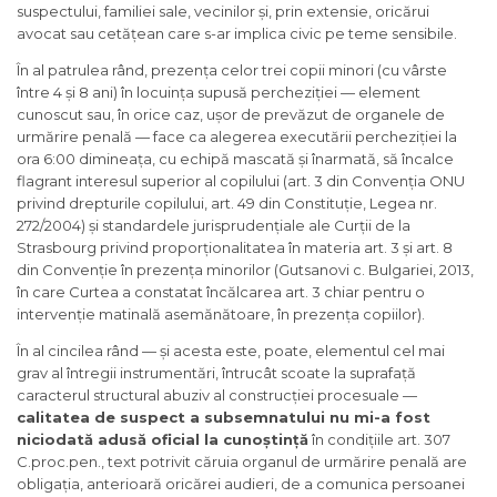
suspectului, familiei sale, vecinilor și, prin extensie, oricărui
avocat sau cetățean care s-ar implica civic pe teme sensibile.
În al patrulea rând, prezența celor trei copii minori (cu vârste
între 4 și 8 ani) în locuința supusă percheziției — element
cunoscut sau, în orice caz, ușor de prevăzut de organele de
urmărire penală — face ca alegerea executării percheziției la
ora 6:00 dimineața, cu echipă mascată și înarmată, să încalce
flagrant interesul superior al copilului (art. 3 din Convenția ONU
privind drepturile copilului, art. 49 din Constituție, Legea nr.
272/2004) și standardele jurisprudențiale ale Curții de la
Strasbourg privind proporționalitatea în materia art. 3 și art. 8
din Convenție în prezența minorilor (Gutsanovi c. Bulgariei, 2013,
în care Curtea a constatat încălcarea art. 3 chiar pentru o
intervenție matinală asemănătoare, în prezența copiilor).
În al cincilea rând — și acesta este, poate, elementul cel mai
grav al întregii instrumentări, întrucât scoate la suprafață
caracterul structural abuziv al construcției procesuale —
calitatea de suspect a subsemnatului nu mi-a fost
niciodată adusă oficial la cunoștință
în condițiile art. 307
C.proc.pen., text potrivit căruia organul de urmărire penală are
obligația, anterioară oricărei audieri, de a comunica persoanei