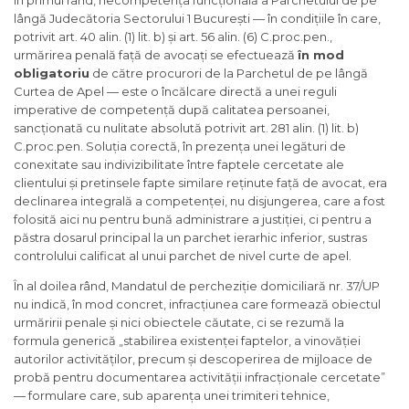
lângă Judecătoria Sectorului 1 București — în condițiile în care,
potrivit art. 40 alin. (1) lit. b) și art. 56 alin. (6) C.proc.pen.,
urmărirea penală față de avocați se efectuează
în mod
obligatoriu
de către procurori de la Parchetul de pe lângă
Curtea de Apel — este o încălcare directă a unei reguli
imperative de competență după calitatea persoanei,
sancționată cu nulitate absolută potrivit art. 281 alin. (1) lit. b)
C.proc.pen. Soluția corectă, în prezența unei legături de
conexitate sau indivizibilitate între faptele cercetate ale
clientului și pretinsele fapte similare reținute față de avocat, era
declinarea integrală a competenței, nu disjungerea, care a fost
folosită aici nu pentru bună administrare a justiției, ci pentru a
păstra dosarul principal la un parchet ierarhic inferior, sustras
controlului calificat al unui parchet de nivel curte de apel.
În al doilea rând, Mandatul de percheziție domiciliară nr. 37/UP
nu indică, în mod concret, infracțiunea care formează obiectul
urmăririi penale și nici obiectele căutate, ci se rezumă la
formula generică „stabilirea existenței faptelor, a vinovăției
autorilor activităților, precum și descoperirea de mijloace de
probă pentru documentarea activității infracționale cercetate”
— formulare care, sub aparența unei trimiteri tehnice,