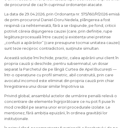
de procurorul de caz în cuprinsul ordonanței atacate.
La data de 29.04.2026, prin Ordonanța nr. 575/160/P/2026 emisă
de prim-procurorul Daniel-Doru Nedela, plângerea a fost
respinsă ca neîntemeiată, fără a se răspunde, pe fond, criticii
potrivit căreia disjungerea cauzei (care, prin definiție, rupe
legătura procesuală între cauze) și existența unei pretinse
„confuzii a apărărilor” (care presupune tocmai unitatea cauzei)
sunt teze reciproc contradictorii, susținute simultan.
Această soluție îmi închide, practic, calea apărării unui client în
propria cauză și deschide, pentru subsemnatul, un dosar
separat la Parchetul de pe lângă Curtea de Apel București —
într-o operațiune cu profil simetric, abil construită, prin care
avocatul incomod este eliminat din propria cauză prin chiar
înregistrarea unui dosar similar împotriva sa.
Privind global, ansamblul actelor de urmărire penală relevă o
concentrare de elemente îngrijorătoare ce nu pot fi puse în
mod credibil pe seama unor erori procedurale izolate. Le
menționez, fără ambiția epuizării, în ordinea gravității lor
instituționale.
În primul rând, necompetența funcțională a Parchetului de pe