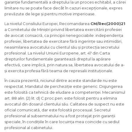
garanție fundamentală a dreptului la un proces echitabil, a cărei
limitare nu se poate face decât în cazuri excepționale, expres
prevăzute de lege și pentru motive imperioase.
La nivelul Consiliului Europei, Recomandarea
CM/Rec(2000)21
a Comitetului de Miniștri privind libertatea exercitării profesiei
de avocat consacră, ca principii nenegociabile: independența
profesiei, libertatea de exercitare fără ingerințe sau intimidări,
neasimilarea avocatului cu clientul său și protecția secretului
profesional. La nivelul Uniunii Europene, art. 47 din Carta
drepturilor fundamentale garantează dreptul la apărare
efectivă, care implică, prin natura sa, libertatea avocatului de a-
și exercita profesia fără teama de represalii instituționale.
În cauza prezentă, niciunul dintre aceste standarde nu este
respectat. Mandatul de percheziție este generic. Disjungerea
este folosită ca tehnică de eludare a competenței. Mecanismul
art. 88 alin. (2) lit. d) C.proc.pen. este folosit pentru a elimina
avocatul din dosarul clientului său. Calitatea de suspect nu este
oficial comunicată, dar este folosită procesual. Secretul
profesional al subsemnatului nu a fost protejat prin garanții
speciale, în condițiile în care locuința mea coincide cu sediul
profesional al cabinetului.