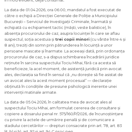
La data de 01.04.2026, ora 06:00, mandatul a fost executat de
către o echipă a Direcției Generale de Poliție a Municipiului
București – Serviciul de Investigații Criminale, înarmată și
echipată cu echipament tactic (măști, veste balistice), în
absența procurorului de caz, asupra locuinței în care se aflau
suspectul, soția acestuia și
trei copii minori
(cu vârste între 4 și
8 ani), treziți din somn prin pătrunderea în locuință a unor
persoane mascate și înarmate. La aceeași dată, prin ordonanța
procurorului de caz, s-a dispus schimbarea încadrării juridice
reținute în sarcina suspectului Tociu Mihai, fără ca acesta să
beneficieze, la acel moment, de asistență juridică prin avocat
ales, declarația sa fiind în sensul că „nu dorește să fie asistat de
un avocat ales la acest moment procesual” — declarație
obținută în condițiile de presiune psihologică inerente unei
intervenții matinale armate.
La data de 05.04.2026, în calitatea mea de avocat ales al
suspectului Tociu Mihai, am formulat cererea de consultare și
copiere a dosarului penal nr. 575/160/P/2026, de încunoștiințare
cu privire la actele de urmărire penală și de comunicare a
stadiului cercetărilor — drepturi consacrate prin art. 78, art. 83
lit. b) și h), art. 92 și art. 94 C.proc.pen.