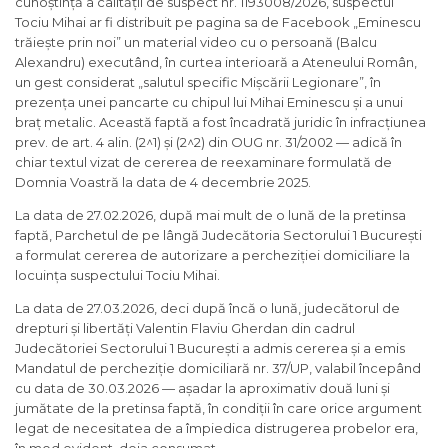
cunoștință a calității de suspect nr. 1193008/2026, suspectul
Tociu Mihai ar fi distribuit pe pagina sa de Facebook „Eminescu
trăiește prin noi” un material video cu o persoană (Balcu
Alexandru) executând, în curtea interioară a Ateneului Român,
un gest considerat „salutul specific Mișcării Legionare”, în
prezența unei pancarte cu chipul lui Mihai Eminescu și a unui
braț metalic. Această faptă a fost încadrată juridic în infracțiunea
prev. de art. 4 alin. (2^1) și (2^2) din OUG nr. 31/2002 — adică în
chiar textul vizat de cererea de reexaminare formulată de
Domnia Voastră la data de 4 decembrie 2025.
La data de 27.02.2026, după mai mult de o lună de la pretinsa
faptă, Parchetul de pe lângă Judecătoria Sectorului 1 București
a formulat cererea de autorizare a percheziției domiciliare la
locuința suspectului Tociu Mihai.
La data de 27.03.2026, deci după încă o lună, judecătorul de
drepturi și libertăți Valentin Flaviu Gherdan din cadrul
Judecătoriei Sectorului 1 București a admis cererea și a emis
Mandatul de percheziție domiciliară nr. 37/UP, valabil începând
cu data de 30.03.2026 — așadar la aproximativ două luni și
jumătate de la pretinsa faptă, în condiții în care orice argument
legat de necesitatea de a împiedica distrugerea probelor era,
în mod evident, deja consumat.