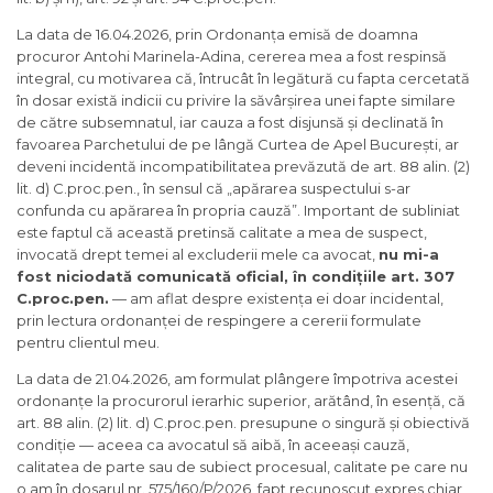
La data de 16.04.2026, prin Ordonanța emisă de doamna
procuror Antohi Marinela-Adina, cererea mea a fost respinsă
integral, cu motivarea că, întrucât în legătură cu fapta cercetată
în dosar există indicii cu privire la săvârșirea unei fapte similare
de către subsemnatul, iar cauza a fost disjunsă și declinată în
favoarea Parchetului de pe lângă Curtea de Apel București, ar
deveni incidentă incompatibilitatea prevăzută de art. 88 alin. (2)
lit. d) C.proc.pen., în sensul că „apărarea suspectului s-ar
confunda cu apărarea în propria cauză”. Important de subliniat
este faptul că această pretinsă calitate a mea de suspect,
invocată drept temei al excluderii mele ca avocat,
nu mi-a
fost niciodată comunicată oficial, în condițiile art. 307
C.proc.pen.
— am aflat despre existența ei doar incidental,
prin lectura ordonanței de respingere a cererii formulate
pentru clientul meu.
La data de 21.04.2026, am formulat plângere împotriva acestei
ordonanțe la procurorul ierarhic superior, arătând, în esență, că
art. 88 alin. (2) lit. d) C.proc.pen. presupune o singură și obiectivă
condiție — aceea ca avocatul să aibă, în aceeași cauză,
calitatea de parte sau de subiect procesual, calitate pe care nu
o am în dosarul nr. 575/160/P/2026, fapt recunoscut expres chiar