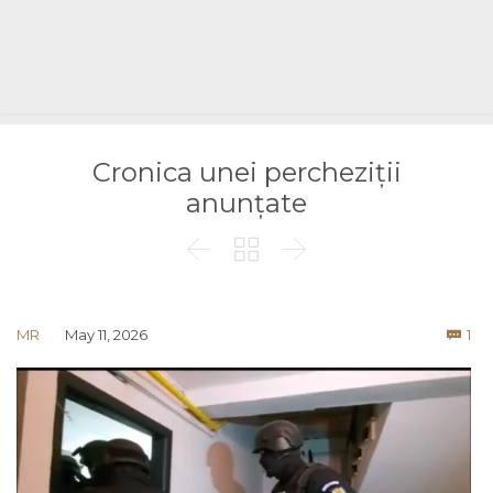
Cronica unei percheziții
anunțate



Co
MR
May 11, 2026
1
