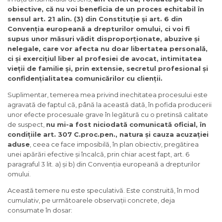
obiective, că nu voi beneficia de un proces echitabil în
sensul art. 21 alin. (3) din Constituție și art. 6 din
Convenția europeană a drepturilor omului, ci voi fi
supus unor măsuri vădit disproporți
onate, abuzive și
nelegale, care vor afecta nu doar libertatea personală,
ci și exercițiul liber al profesiei de avocat, intimitatea
vieții de familie și, prin extensie, secretul profesional și
confidențialitatea comunicărilor cu clienții.
Suplimentar, temerea mea privind inechitatea procesului este
agravată de faptul că, până la această dată, în pofida producerii
unor efecte procesuale grave în legătură cu o pretinsă calitate
de suspect,
nu mi-a fost niciodată comunicată oficial, în
condițiile art. 307 C.proc.pen., natura și cauza acuzației
aduse
, ceea ce face imposibilă, în plan obiectiv, pregătirea
unei apărări efective și încalcă, prin chiar acest fapt, art. 6
paragraful 3 lit. a) și b) din Convenția europeană a drepturilor
omului.
Această temere nu este speculativă. Este construită, în mod
cumulativ, pe următoarele observații concrete, deja
consumate în dosar: