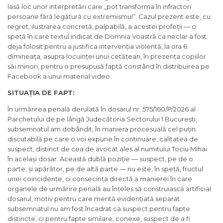
lasă loc unor interpretări care „pot transforma în infractori
persoane fără legătură cu extremismul”. Cazul prezent este, cu
regret, ilustrarea concretă, palpabilă, a acestei profeții — o
speță în care textul indicat de Domnia Voastră ca neclar a fost
deja folosit pentru a justifica intervenția violentă, la ora 6
dimineața, asupra locuinței unui cetățean, în prezența copiilor
săi minori, pentru o presupusă faptă constând în distribuirea pe
Facebook a unui material video.
SITUAȚIA DE FAPT:
În urmărirea penală derulată în dosarul nr. 575/160/P/2026 al
Parchetului de pe lângă Judecătoria Sectorului 1 București,
subsemnatul am dobândit, în maniera procesuală cel puțin
discutabilă pe care o voi expune în continuare, calitatea de
suspect, distinct de cea de avocat ales al numitului Tociu Mihai
în același dosar. Această dublă poziție — suspect, pe de o
parte, și apărător, pe de altă parte — nu este, în speță, fructul
unei coincidențe, ci consecința directă a manierei în care
organele de urmărire penală au înțeles să construiască artificial
dosarul, motiv pentru care merită evidențiată separat:
subsemnatul nu am fost încadrat ca suspect pentru fapte
distincte, ci pentru fapte similare, conexe, suspect de a fi