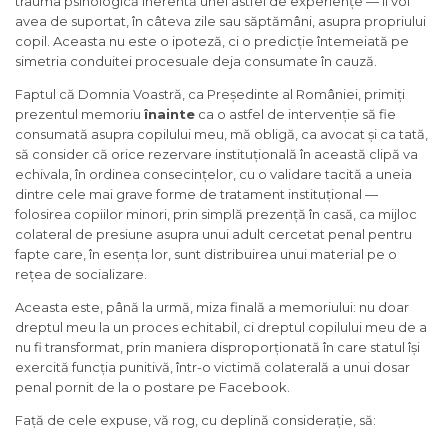
trauma psihologică inerentă unei astfel de experiențe — îl voi
avea de suportat, în câteva zile sau săptămâni, asupra propriului
copil. Aceasta nu este o ipoteză, ci o predicție întemeiată pe
simetria conduitei procesuale deja consumate în cauză.
Faptul că Domnia Voastră, ca Președinte al României, primiți
prezentul memoriu
înainte
ca o astfel de intervenție să fie
consumată asupra copilului meu, mă obligă, ca avocat și ca tată,
să consider că orice rezervare instituțională în această clipă va
echivala, în ordinea consecințelor, cu o validare tacită a uneia
dintre cele mai grave forme de tratament instituțional —
folosirea copiilor minori, prin simplă prezență în casă, ca mijloc
colateral de presiune asupra unui adult cercetat penal pentru
fapte care, în esența lor, sunt distribuirea unui material pe o
rețea de socializare.
Aceasta este, până la urmă, miza finală a memoriului: nu doar
dreptul meu la un proces echitabil, ci dreptul copilului meu de a
nu fi transformat, prin maniera disproporționată în care statul își
exercită funcția punitivă, într-o victimă colaterală a unui dosar
penal pornit de la o postare pe Facebook.
Față de cele expuse, vă rog, cu deplină considerație, să: