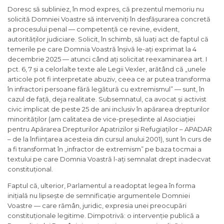
Doresc să subliniez, în mod expres, că prezentul memoriu nu
solicită Domniei Voastre să interveniți în desfășurarea concretă
a procesului penal — competență ce revine, evident,
autorităților judiciare. Solicit, în schimb, să luați act de faptul că
temerile pe care Domnia Voastră înșivă le-ați exprimat la 4
decembrie 2025 — atunci când ați solicitat reexaminarea art. I
pct. 6, 7 și a celorlalte texte ale Legii Vexler, arătând că „unele
articole pot fi interpretate abuziv, ceea ce ar putea transforma
în infractori persoane fără legătură cu extremismul” — sunt, în
cazul de față, deja realitate. Subsemnatul, ca avocat și activist
civic implicat de peste 25 de ani inclusiv în apărarea drepturilor
minorităților (am calitatea de vice-președinte al Asociației
pentru Apărarea Drepturilor Apatrizilor și Refugiaților – APADAR
– de la înființarea acesteia din cursul anului 2001), sunt în curs de
a fi transformat în „infractor de extremism” pe baza tocmai a
textului pe care Domnia Voastră l-ați semnalat drept inadecvat
constituțional.
Faptul că, ulterior, Parlamentul a readoptat legea în forma
inițială nu lipsește de semnificație argumentele Domniei
Voastre — care rămân, juridic, expresia unei preocupări
constituționale legitime. Dimpotrivă: o intervenție publică a