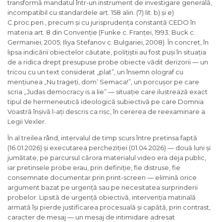
transformă mandatul într-un instrument de investigare generală,
incompatibil cu standardele art. 158 alin. (7) lit. b) și e)
C.proc.pen., precum și cu jurisprudența constantă CEDO în
materia art. 8 din Convenție (Funke c. Franței, 1993; Buck c.
Germaniei, 2005; Iliya Stefanov c. Bulgariei, 2008). În concret, în
lipsa indicării obiectelor căutate, polițiștii au fost puși în situația
de a ridica drept presupuse probe obiecte vădit derizorii — un
tricou cu un text considerat „plat”, un însemn olograf cu
mențiunea „Nu trageți, dom’ Semaca!”, un porcușor pe care
scria „Judas democracy is a lie” — situație care ilustrează exact
tipul de hermeneutică ideologică subiectivă pe care Domnia
Voastră înșivă l-ați descris ca risc, în cererea de reexaminare a
Legii Vexler.
În al treilea rând, intervalul de timp scurs între pretinsa faptă
(16.01.2026) și executarea percheziției (01.04.2026) — două luni și
jumătate, pe parcursul cărora materialul video era deja public,
iar pretinsele probe erau, prin definiție, fie distruse, fie
consemnate documentar prin print-screen — elimină orice
argument bazat pe urgență sau pe necesitatea surprinderii
probelor. Lipsită de urgență obiectivă, intervenția matinală
armată își pierde justificarea procesuală și capătă, prin contrast,
caracter de mesaj — un mesaj de intimidare adresat