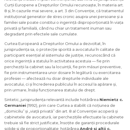
Curții Europene a Drepturilor Omului recunoaște, în materia art.
8 și, în cazurile mai severe, a art. 3 din Convenție, că tratamentul
instituțional generator de stres cronic asupra unei persoane și a
familiei sale poate constitui o ingerință disproporționată în viața
privată și familială, când nu chiar un tratament inuman sau
degradant prin efectele sale cumulate.
Curtea Europeană a Drepturilor Omului a dezvoltat, în
jurisprudența sa, o protecție sporită a avocatului în calitate de
participant esențial al sistemului de justiție, recunoscând că
orice ingerință a statului în activitatea acestuia — fie prin
percheziții la cabinet sau la locuință, fie prin măsuri preventive,
fie prin instrumentarea unor dosare în legătură cu exercitarea
profesiei — afectează nu doar drepturile individuale ale
avocatului, ci și încrederea publicului în accesul la apărare și,
prin urmare, însăși funcționarea statului de drept.
Sintetic, jurisprudența relevantă include hotărârea
Niemietz c.
Germaniei
(1992), prin care Curtea a stabilit că noțiunea de
„domiciliu” și „viață privată” din art. 8 al Convenției acoperă și
cabinetele de avocatură, iar perchezițiile efectuate la cabinete
trebuie să fie strict justificate, însoțite de garanții procedurale
solide și de proporționalitate; hotărârea
André și alții c.