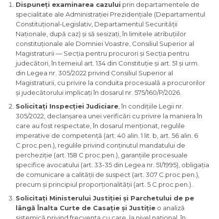
Dispuneți examinarea cazului
prin departamentele de
specialitate ale Administrației Prezidențiale (Departamentul
Constituțional-Legislativ, Departamentul Securității
Naționale, după caz) și să sesizați, în limitele atribuțiilor
constituționale ale Domniei Voastre, Consiliul Superior al
Magistraturii — Secția pentru procurori și Secția pentru
judecători, în temeiul art. 134 din Constituție și art. 51 și urm.
din Legea nr. 305/2022 privind Consiliul Superior al
Magistraturii, cu privire la conduita procesuală a procurorilor
și judecătorului implicați în dosarul nr. 575/160/P/2026.
Solicitați Inspecției Judiciare
, în condițiile Legii nr.
305/2022, declanșarea unei verificări cu privire la maniera în
care au fost respectate, în dosarul menționat, regulile
imperative de competență (art. 40 alin. 1 lit. b, art. 56 alin. 6
C.proc.pen.), regulile privind conținutul mandatului de
percheziție (art. 158 C.proc.pen.), garanțiile procesuale
specifice avocatului (art. 33-35 din Legea nr. 51/1995), obligația
de comunicare a calității de suspect (art. 307 C.proc.pen.),
precum și principiul proporționalității (art. 5 C.proc.pen.).
Solicitați Ministerului Justiției și Parchetului de pe
lângă Înalta Curte de Casație și Justiție
o analiză
sistemică privind frecvența cu care, la nivel național, în