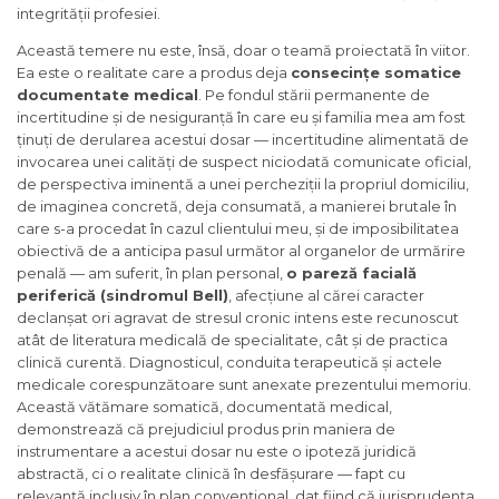
integrității profesiei.
Această temere nu este, însă, doar o teamă proiectată în viitor.
Ea este o realitate care a produs deja
consecințe somatice
documentate medical
. Pe fondul stării permanente de
incertitudine și de nesiguranță în care eu și familia mea am fost
ținuți de derularea acestui dosar — incertitudine alimentată de
invocarea unei calități de suspect niciodată comunicate oficial,
de perspectiva iminentă a unei percheziții la propriul domiciliu,
de imaginea concretă, deja consumată, a manierei brutale în
care s-a procedat în cazul clientului meu, și de imposibilitatea
obiectivă de a anticipa pasul următor al organelor de urmărire
penală — am suferit, în plan personal,
o pareză facială
periferică (sindromul Bell)
, afecțiune al cărei caracter
declanșat ori agravat de stresul cronic intens este recunoscut
atât de literatura medicală de specialitate, cât și de practica
clinică curentă. Diagnosticul, conduita terapeutică și actele
medicale corespunzătoare sunt anexate prezentului memoriu.
Această vătămare somatică, documentată medical,
demonstrează că prejudiciul produs prin maniera de
instrumentare a acestui dosar nu este o ipoteză juridică
abstractă, ci o realitate clinică în desfășurare — fapt cu
relevanță inclusiv în plan convențional, dat fiind că jurisprudența