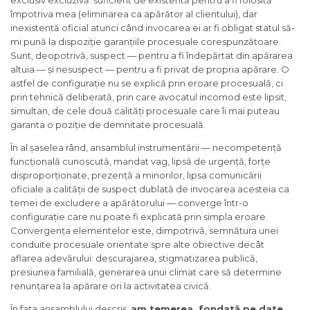
împotriva mea (eliminarea ca apărător al clientului), dar
inexistentă oficial atunci când invocarea ei ar fi obligat statul să-
mi pună la dispoziție garanțiile procesuale corespunzătoare.
Sunt, deopotrivă, suspect — pentru a fi îndepărtat din apărarea
altuia — și nesuspect — pentru a fi privat de propria apărare. O
astfel de configurație nu se explică prin eroare procesuală, ci
prin tehnică deliberată, prin care avocatul incomod este lipsit,
simultan, de cele două calități procesuale care îi mai puteau
garanta o poziție de demnitate procesuală.
În al șaselea rând, ansamblul instrumentării — necompetență
funcțională cunoscută, mandat vag, lipsă de urgență, forțe
disproporționate, prezență a minorilor, lipsa comunicării
oficiale a calității de suspect dublată de invocarea acesteia ca
temei de excludere a apărătorului — converge într-o
configurație care nu poate fi explicată prin simpla eroare.
Convergența elementelor este, dimpotrivă, semnătura unei
conduite procesuale orientate spre alte obiective decât
aflarea adevărului: descurajarea, stigmatizarea publică,
presiunea familială, generarea unui climat care să determine
renunțarea la apărare ori la activitatea civică.
În fața ansamblului descris,
am temerea, fondată pe date