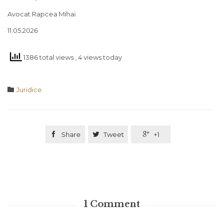
Avocat Rapcea Mihai
11.05.2026
1386 total views
, 4 views today
Category

Juridice

Share

Tweet

+1
1
Comment