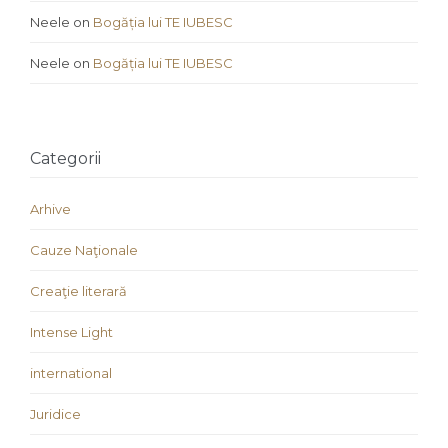
Neele
on
Bogăția lui TE IUBESC
Neele
on
Bogăția lui TE IUBESC
Categorii
Arhive
Cauze Naţionale
Creaţie literară
Intense Light
international
Juridice