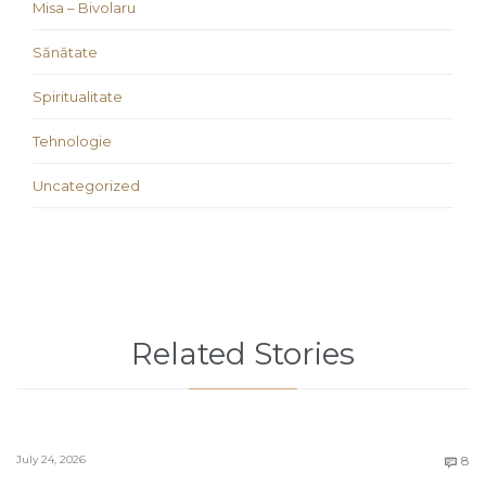
Misa – Bivolaru
Sănătate
Spiritualitate
Tehnologie
Uncategorized
Related Stories
C
July 24, 2026
8
