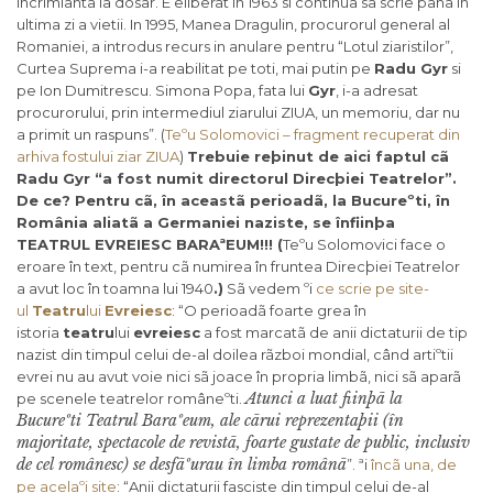
incrimianta la dosar. E eliberat in 1963 si continua sa scrie pana in
ultima zi a vietii. In 1995, Manea Dragulin, procurorul general al
Romaniei, a introdus recurs in anulare pentru “Lotul ziaristilor”,
Curtea Suprema i-a reabilitat pe toti, mai putin pe
Radu Gyr
si
pe Ion Dumitrescu. Simona Popa, fata lui
Gyr
, i-a adresat
procurorului, prin intermediul ziarului ZIUA, un memoriu, dar nu
a primit un raspuns”. (
Teºu Solomovici – fragment recuperat din
arhiva fostului ziar ZIUA
)
Trebuie reþinut de aici faptul cã
Radu Gyr “a fost numit directorul Direcþiei Teatrelor”.
De ce? Pentru cã, în aceastã perioadã, la Bucureºti, în
România aliatã a Germaniei naziste, se înfiinþa
TEATRUL EVREIESC BARAªEUM!!! (
Teºu Solomovici face o
eroare în text, pentru cã numirea în fruntea Direcþiei Teatrelor
a avut loc în toamna lui 1940
.)
Sã vedem ºi
ce scrie pe site-
ul
Teatru
lui
Evreiesc
: “O perioadã foarte grea în
istoria
teatru
lui
evreiesc
a fost marcatã de anii dictaturii de tip
nazist din timpul celui de-al doilea rãzboi mondial, când artiºtii
evrei nu au avut voie nici sã joace în propria limbã, nici sã aparã
Atunci a luat fiinþã la
pe scenele teatrelor româneºti.
Bucureºti Teatrul Baraºeum, ale cãrui reprezentaþii (în
majoritate, spectacole de revistã, foarte gustate de public, inclusiv
de cel românesc) se desfãºurau în limba românã
”. ªi
încã una, de
pe acelaºi site
: “Anii dictaturii fasciste din timpul celui de-al