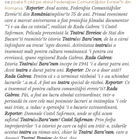
ce
poate fi citit pe siteul Federaþiei Comunitãþilor Evreieºti din
Reporter
: Anul acesta, Federaþia Comunitãþilor
Romania
. “
Evreieºti din
România
împlineºte 75 de ani. Primul eveniment
care a marcat aniversarea a fost proiecþia filmului documentar
“ªi s-au dus ca vântul”, realizat de Radu Gabrea ºi Costel
Safirman. Pelicula prezentatã la
Teatru
l
Evreiesc
de Stat din
Bucureºti reaminteºte istoria
Teatru
lui
Baraºeum
, de la a cãrui
înfiinþare au trecut ºapte decenii. Activitatea
teatru
lui a
însemnat mult pentru cultura româneascã ºi pentru cea
evreiascã, spune regizorul Radu Gabrea.
Radu Gabrea
:
Istoria
Teatru
lui
Baraºeum
începe în 1941 ºi a durat patru ani.
Acest
teatru
a durat patru ani.
Reporter
: De ce a doar atât?
Radu Gabrea
: Pentru cã s-a terminat rãzboiul ºi s-au schimbat
lucrurile º.a.m.d. A fost un
teatru
special de rãzboi.
Reporter
: Ce
a însemnat el pentru cultura comunitãþii evreieºti?
Radu
Gabrea
: Pãi, a fost un lucru absolut extraordinar, într-o
perioadã în care cele mai pesimiste lucruri se întâmplau ºi cele
mai triste, a /adus/ o speranþã ºi o bucurie extraordinarã.
Reporter
: Domnule Costel Safirman, unde se aflã acum
sufletul
Teatru
lui
Baraºeum
?
Costel Safirman
: Prin forþa
împrejurãrilor ºi a istoriei pe care cu toþii am trãit-o, zidurile
acestui
teatru
au rãmas aici, chiar la
Teatru
l
Baraºeum
, care a
devenit
Teatru
l
Evreiesc
de Stat, dar