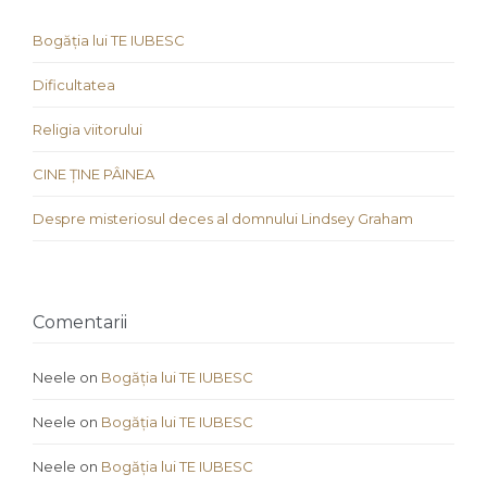
Bogăția lui TE IUBESC
Dificultatea
Religia viitorului
CINE ȚINE PÂINEA
Despre misteriosul deces al domnului Lindsey Graham
Comentarii
Neele
on
Bogăția lui TE IUBESC
Neele
on
Bogăția lui TE IUBESC
Neele
on
Bogăția lui TE IUBESC