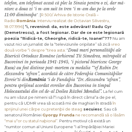
telefon, am telefonat acasã cã plec la Sinaia pentru o zi, dar mã-
ntorc a doua zi ºi m-am suit în tren ºi m-am dus pe la orele
11:00 dimineaþa
”. [
R 500/ Arhiva de Istorie Oralã –
Radio
România
. Interviu realizat de Octavian Silivestru,
18.07.1996
]
ªi, revenind: da, este adevãrat! Radu Gyr
(Demetrescu), a fost legionar. Dar de ce este legionarã
poezia “Ridicã-te, Gheorghe, ridicã-te, Ioane!”???
Nu am
vazut nici un jurnalist de la “televiziunile oripilate” sã zicã
vreo
Douã mari personalitãþi ale
douã vorbe ºi despre ºtirea asta
: “
Bisericii Ortodoxe Române (arhiereul Tit Simedrea, mitropolit al
Bucovinei în perioada 1941-1945, ºi pictorul bisericesc George
Rusu) au fost distinse post-mortem cu medalia “ªef Rabin Dr.
Alexandru ªafran”, acordatã de cãtre Federaþia Comunitãþilor
Evreieºti din
România
ºi de Fundaþia “Dr. Alexandru ªafran”,
pentru sprijinul acordat evreilor din Bucovina în timpul
Holocaustului din cel de-al Doilea Rãzboi Mondial”.
La fel cum
nu am vãzut pe nimeni sã îºi rupã în direct cãmaºa de pe el,
pentru cã UDMR vrea sã scoatã mii de maghiari în stradã
în
sprijinul unei cârpe cu pretenþii de
steag
secuiesc
. Sau cã
senatorul României
Gyorgy Frunda
ne recomandã sã o lãsãm
“mai uºor cu statul naþional”
. Pentru motivul cã existã un
“numitor comun al Uniunii Europene ºi al împãrãþiei Mariei