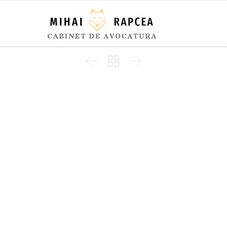


