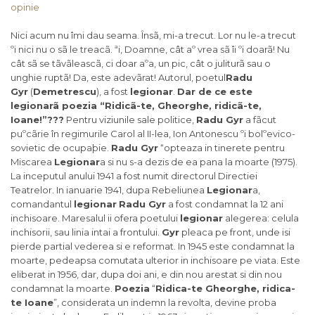
Nici acum nu îmi dau seama. Însã, mi-a trecut. Lor nu le-a trecut
ºi nici nu o sã le treacã. ªi, Doamne, cât aº vrea sã îi ºi doarã! Nu
cât sã se tãvãleascã, ci doar aºa, un pic, cât o juliturã sau o
unghie ruptã! Da, este adevãrat! Autorul, poetul
Radu
Gyr
(
Demetrescu
), a fost
legionar
.
Dar de ce este
legionarã poezia “Ridicã-te, Gheorghe, ridicã-te,
Ioane!”???
Pentru viziunile sale politice,
Radu Gyr
a fãcut
puºcãrie în regimurile Carol al II-lea, Ion Antonescu ºi bolºevico-
sovietic de ocupaþie.
Radu Gyr
“opteaza in tinerete pentru
Miscarea
Legionar
a si nu s-a dezis de ea pana la moarte (1975).
La inceputul anului 1941 a fost numit directorul Directiei
Teatrelor. In ianuarie 1941, dupa Rebeliunea
Legionar
a,
comandantul
legionar
Radu Gyr
a fost condamnat la 12 ani
inchisoare. Maresalul ii ofera poetului
legionar
alegerea: celula
inchisorii, sau linia intai a frontului.
Gyr
pleaca pe front, unde isi
pierde partial vederea si e reformat. In 1945 este condamnat la
moarte, pedeapsa comutata ulterior in inchisoare pe viata. Este
eliberat in 1956, dar, dupa doi ani, e din nou arestat si din nou
condamnat la moarte.
Poezia
“
Ridica-te Gheorghe, ridica-
te Ioane
”, considerata un indemn la revolta, devine proba