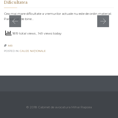
Dificultatea
Cea mai mare dificultate a vremurilor actuale nu este de ordin material.
Paradoxal, de bine…
1819 total views
, 149 views today
MR

POSTED IN:
CAUZE NAŢIONALE
© 2018 Cabinet de avocatura Mihai Rapcea