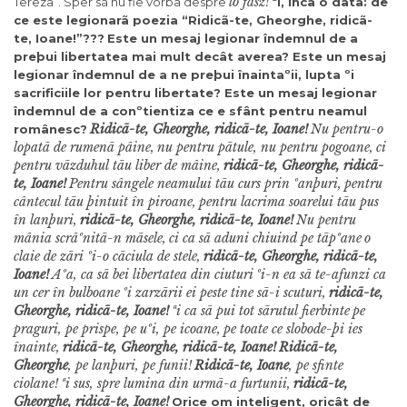
ló fasz!
Tereza”. Sper sã nu fie vorba despre
ªi, încã o datã: de
ce este legionarã poezia “Ridicã-te, Gheorghe, ridicã-
te, Ioane!”???
Este un mesaj legionar îndemnul de a
preþui libertatea mai mult decât averea? Este un mesaj
legionar îndemnul de a ne preþui înaintaºii, lupta ºi
sacrificiile lor pentru libertate? Este un mesaj legionar
îndemnul de a conºtientiza ce e sfânt pentru neamul
Ridicã-te, Gheorghe, ridicã-te, Ioane!
Nu pentru-o
românesc?
lopatã de rumenã pâine,
nu pentru pãtule, nu pentru pogoane,
ci
pentru vãzduhul tãu liber de mâine,
ridicã-te, Gheorghe, ridicã-
te, Ioane!
Pentru sângele neamului tãu curs prin ºanþuri,
pentru
cântecul tãu þintuit în piroane,
pentru lacrima soarelui tãu pus
în lanþuri,
ridicã-te, Gheorghe, ridicã-te, Ioane!
Nu pentru
mânia scrâºnitã-n mãsele,
ci ca sã aduni chiuind pe tãpºane
o
claie de zãri ºi-o cãciula de stele,
ridicã-te, Gheorghe, ridicã-te,
Ioane!
Aºa, ca sã bei libertatea din ciuturi
ºi-n ea sã te-afunzi ca
un cer în bulboane
ºi zarzãrii ei peste tine sã-i scuturi,
ridicã-te,
Gheorghe, ridicã-te, Ioane!
ªi ca sã pui tot sãrutul fierbinte
pe
praguri, pe prispe, pe uºi, pe icoane,
pe toate ce slobode-þi ies
înainte,
ridicã-te, Gheorghe, ridicã-te, Ioane!
Ridicã-te,
Gheorghe
, pe lanþuri, pe funii!
Ridicã-te, Ioane
, pe sfinte
ciolane!
ªi sus, spre lumina din urmã-a furtunii,
ridicã-te,
Gheorghe, ridicã-te, Ioane!
Orice om inteligent, oricât de