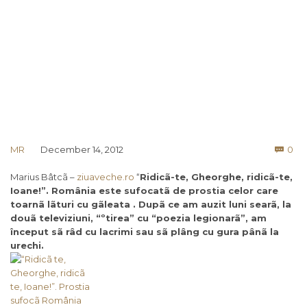
Co
MR
December 14, 2012
0

Marius Bâtcã –
ziuaveche.ro
“
Ridicã-te, Gheorghe, ridicã-te,
Ioane!”. România este sufocatã de prostia celor care
toarnã
lãturi
cu g
ã
leata . Dupã ce am auzit luni searã, la
douã televiziuni, “ºtirea” cu “poezia legionarã”, am
început sã râd cu lacrimi sau sã plâng cu gura pânã la
urechi.