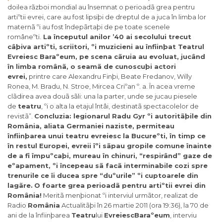
doilea rãzboi mondial au însemnat o perioadã grea pentru
artiºtii evrei, care au fost lipsiþi de dreptul de a juca în limba lor
maternã ºi au fost îndepãrtaþi de pe toate scenele
româneºti.
La începutul anilor ’40 ai secolului trecut
câþiva artiºti, scriitori, ºi muzicieni au înfiinþat Teatrul
Evreiesc Baraºeum, pe scena cãruia au evoluat, jucând
în limba românã, o seamã de cunoscuþi actori
evrei,
printre care Alexandru Finþi, Beate Fredanov, Willy
Ronea, M. Bradu, N. Stroe, Mircea Criºan º. a. În acea vreme
clãdirea avea douã sãli: una la parter, unde se jucau piesele
de
teatru
, ºi o alta la etajul întâi, destinatã spectacolelor de
revistã”.
Concluzia: legionarul Radu Gyr ºi autoritãþile din
România, aliata Germaniei naziste, permiteau
înfiinþarea unui teatru evreiesc la Bucureºti, în timp ce
în restul Europei, evreii îºi sãpau gropile comune înainte
de a fi împuºcaþi, mureau în chinuri, “respirând” gaze de
eºapament, ºi începeau sã facã interminabile cozi spre
trenurile ce îi ducea spre “duºurile” ºi cuptoarele din
lagãre.
O foarte grea perioadã pentru artiºtii evrei din
România!
Meritã menþionat ºi interviul urmãtor, realizat de
Radio
România
Actualitãþi în 26 martie 2011 (ora 19:36), la 70 de
ani de la înfiinþarea
Teatru
lui
Evreiesc
Baraºeum
, interviu