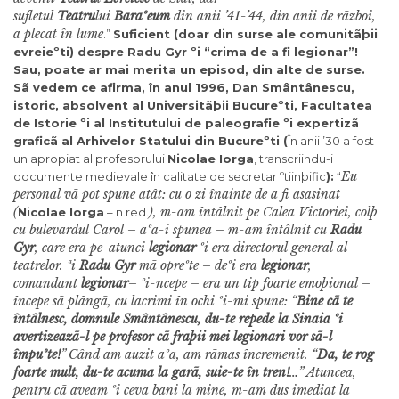
sufletul
Teatru
lui
Baraºeum
din anii ’41-’44, din anii de rãzboi,
a plecat în lume
.”
Suficient (doar din surse ale comunitãþii
evreieºti) despre Radu Gyr ºi “crima de a fi legionar”!
Sau, poate ar mai merita un episod, din alte de surse.
Sã vedem ce afirma, în anul 1996, Dan Smântânescu,
istoric, absolvent al Universitãþii Bucureºti, Facultatea
de Istorie ºi al Institutului de paleografie ºi expertizã
graficã al Arhivelor Statului din Bucureºti (
În anii ’30 a fost
un apropiat al profesorului
Nicolae Iorga
, transcriindu-i
Eu
documente medievale în calitate de secretar ºtiinþific
):
“
personal vã pot spune atât: cu o zi înainte de a fi asasinat
(
), m-am întâlnit pe Calea Victoriei, colþ
Nicolae Iorga
– n.red.
cu bulevardul Carol – aºa-i spunea – m-am întâlnit cu
Radu
Gyr
, care era pe-atunci
legionar
ºi era directorul general al
teatrelor. ªi
Radu Gyr
mã opreºte – deºi era
legionar
,
comandant
legionar
– ºi-ncepe – era un tip foarte emoþional –
începe sã plângã, cu lacrimi în ochi ºi-mi spune: “
Bine cã te
întâlnesc, domnule Smântânescu, du-te repede la Sinaia ºi
avertizeazã-l pe profesor cã fraþii mei legionari vor sã-l
împuºte!
”
Când am auzit aºa, am rãmas încremenit. “
Da, te rog
foarte mult, du-te acuma la garã, suie-te în tren!
…” Atuncea,
pentru cã aveam ºi ceva bani la mine, m-am dus imediat la