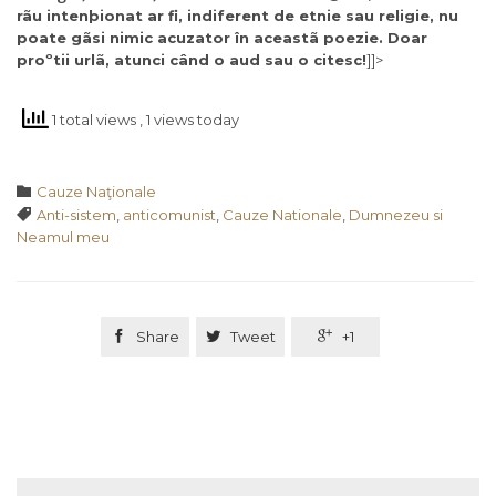
rãu intenþionat ar fi, indiferent de etnie sau religie, nu
poate gãsi nimic acuzator în aceastã poezie. Doar
proºtii urlã, atunci când o aud sau o citesc!
]]>
1 total views
, 1 views today
Category

Cauze Naţionale
Tags

Anti-sistem
,
anticomunist
,
Cauze Nationale
,
Dumnezeu si
Neamul meu

Share

Tweet

+1