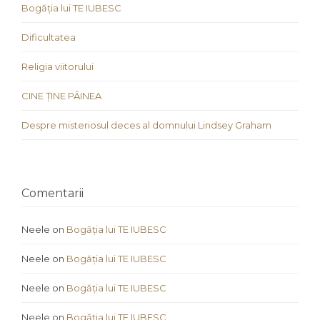
Bogăția lui TE IUBESC
Dificultatea
Religia viitorului
CINE ȚINE PÂINEA
Despre misteriosul deces al domnului Lindsey Graham
Comentarii
Neele
on
Bogăția lui TE IUBESC
Neele
on
Bogăția lui TE IUBESC
Neele
on
Bogăția lui TE IUBESC
Neele
on
Bogăția lui TE IUBESC