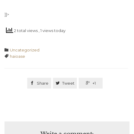
]]>
2 total views
, 1 views today
Category

Uncategorized
Tags

haioase

Share

Tweet

+1