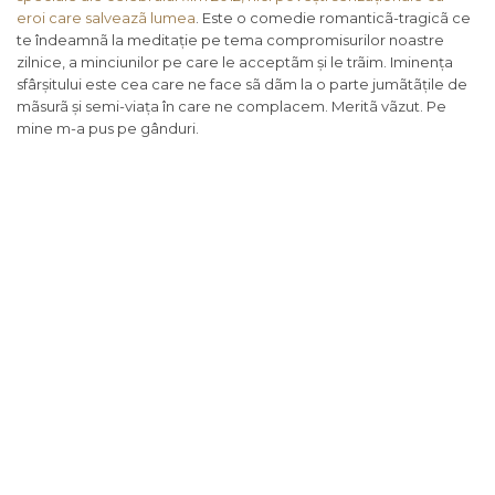
eroi care salveazã lumea
. Este o comedie romanticã-tragicã ce
te îndeamnã la meditație pe tema compromisurilor noastre
zilnice, a minciunilor pe care le acceptãm și le trãim. Iminența
sfârșitului este cea care ne face sã dãm la o parte jumãtãțile de
mãsurã și semi-viața în care ne complacem. Meritã vãzut. Pe
mine m-a pus pe gânduri.