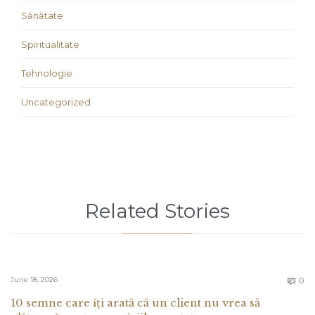
Sănătate
Spiritualitate
Tehnologie
Uncategorized
Related Stories
C
June 18, 2026
0

10 semne care îți arată că un client nu vrea să