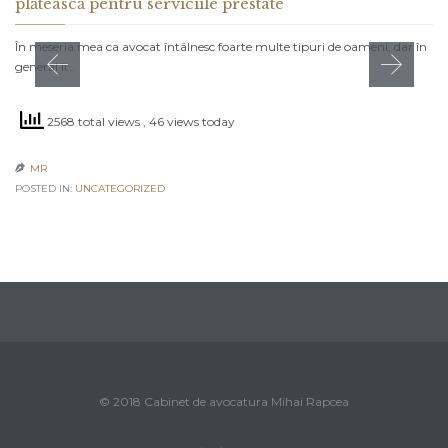
plătească pentru serviciile prestate
În meseria mea ca avocat întâlnesc foarte multe tipuri de oameni, dar în
general îi…
2568 total views
, 46 views today
MR

POSTED IN:
UNCATEGORIZED
© 2018 Cabinet de avocatura Mihai Rapcea