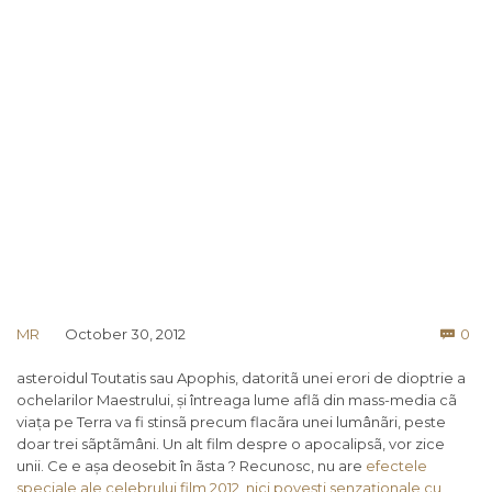
Co
MR
October 30, 2012
0

asteroidul Toutatis sau Apophis, datoritã unei erori de dioptrie a
ochelarilor Maestrului, și întreaga lume aflã din mass-media cã
viața pe Terra va fi stinsã precum flacãra unei lumânãri, peste
doar trei sãptãmâni. Un alt film despre o apocalipsã, vor zice
unii. Ce e așa deosebit în ãsta ? Recunosc, nu are
efectele
speciale ale celebrului film 2012, nici povești senzaționale cu