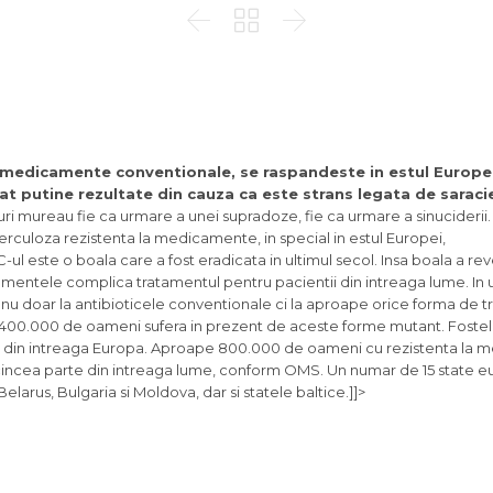



 medicamente conventionale, se raspandeste in estul Europei
dat putine rezultate din cauza ca este strans legata de saraci
i mureau fie ca urmare a unei supradoze, fie ca urmare a sinuciderii. 
rculoza rezistenta la medicamente, in special in estul Europei,
-ul este o boala care a fost eradicata in ultimul secol. Insa boala a rev
entele complica tratamentul pentru pacientii din intreaga lume. In ul
 nu doar la antibioticele conventionale ci la aproape orice forma de 
 400.000 de oameni sufera in prezent de aceste forme mutant. Fostel
 risc din intreaga Europa. Aproape 800.000 de oameni cu rezistenta la
 cincea parte din intreaga lume, conform OMS. Un numar de 15 state 
Belarus, Bulgaria si Moldova, dar si statele baltice.]]>