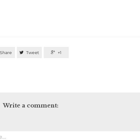
Share

Tweet

+1
Write a comment: