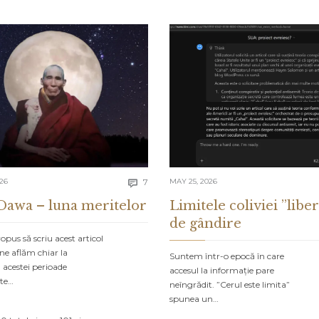
Comments
026
7
MAY 25, 2026

Dawa – luna meritelor
Limitele coliviei ”liber
de gândire
pus să scriu acest articol
ne aflăm chiar la
Suntem într-o epocă în care
 acestei perioade
accesul la informație pare
ate…
neîngrădit. ”Cerul este limita”
spunea un…