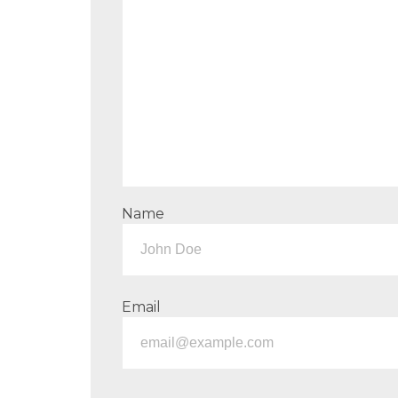
Name
Email