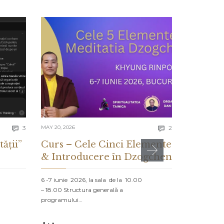
Comments
Comments
3
MAY 20, 2026
2
MAY 13, 2026


tății”
Curs – Cele Cinci Elemente
CE ES
& Introducere în Dzogchen
ȘI CE 
DESPR
6 -7 iunie 2026, la sala de la 10.00
– 18.00 Structura generală a
PROLOG: MA
programului…
NORD Un vap
navighează că