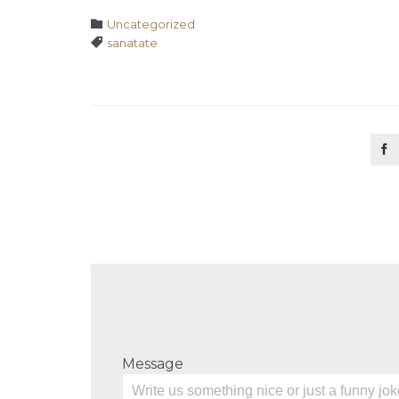
Category

Uncategorized
Tags

sanatate

Message