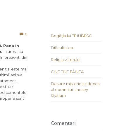
Comments
0

Bogăția lui TE IUBESC
. Pana in
Dificultatea
e.
In urma cu
In prezent, din
Religia viitorului
enit si este mai
CINE ȚINE PÂINEA
timii ani s-a
tratament.
Despre misteriosul deces
e state
al domnului Lindsey
 medicamentele
Graham
europene sunt
Comentarii