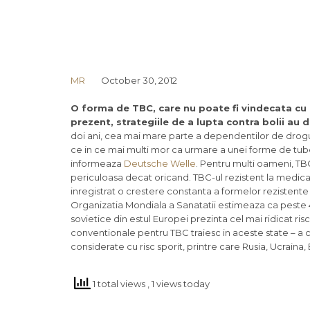
MR
October 30, 2012
O forma de TBC, care nu poate fi vindecata cu
prezent, strategiile de a lupta contra bolii au 
doi ani, cea mai mare parte a dependentilor de drogur
ce in ce mai multi mor ca urmare a unei forme de tube
informeaza
Deutsche Welle
. Pentru multi oameni, TBC
periculoasa decat oricand. TBC-ul rezistent la medicam
inregistrat o crestere constanta a formelor rezistente
Organizatia Mondiala a Sanatatii estimeaza ca peste
sovietice din estul Europei prezinta cel mai ridicat
conventionale pentru TBC traiesc in aceste state – a
considerate cu risc sporit, printre care Rusia, Ucraina, 
1 total views
, 1 views today