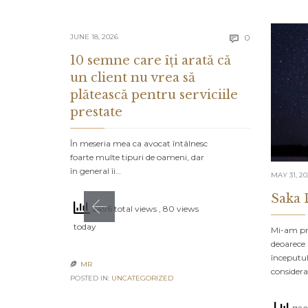
Comments
JUNE 18, 2026
0

10 semne care îți arată că
un client nu vrea să
plătească pentru serviciile
prestate
În meseria mea ca avocat întâlnesc
foarte multe tipuri de oameni, dar
în general îi…
MAY 31, 2
Saka 
2496 total views
, 80 views
today
Mi-am pro
deoarece 
începutul
MR

consider
POSTED IN:
UNCATEGORIZED