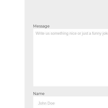
Message
Name