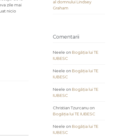
al domnului Lindsey
eva zile mai
Graham
uat nicio
Comentarii
Neele
on
Bogăția lui TE
IUBESC
Neele
on
Bogăția lui TE
IUBESC
Neele
on
Bogăția lui TE
IUBESC
Christian Tzurcanu
on
Bogăția lui TE IUBESC
Neele
on
Bogăția lui TE
IUBESC