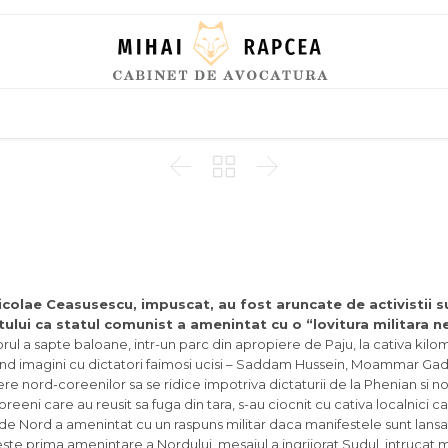
Skip
to
content



icolae Ceasusescu, impuscat, au fost aruncate de activistii 
tului ca statul comunist a amenintat cu o “lovitura militara n
torul a sapte baloane, intr-un parc din apropiere de Paju, la cativa kilo
ind imagini cu dictatori faimosi ucisi – Saddam Hussein, Moammar Gadd
re nord-coreenilor sa se ridice impotriva dictaturii de la Phenian si noul
coreeni care au reusit sa fuga din tara, s-au ciocnit cu cativa localnici 
de Nord a amenintat cu un raspuns militar daca manifestele sunt lans
u este prima amenintare a Nordului, mesajul a ingrijorat Sudul, intrucat 