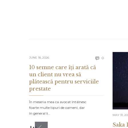
Comments
JUNE 18, 2026
0

10 semne care îți arată că
un client nu vrea să
plătească pentru serviciile
prestate
În meseria mea ca avocat întâlnesc
foarte multe tipuri de oameni, dar
în general îi…
MAY 31, 2
Saka 