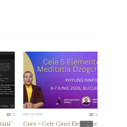
Comments
Comments
3
MAY 20, 2026
2
MAY 13, 2026


tății”
Curs – Cele Cinci Elemente
CE ES