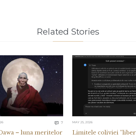
Related Stories
Comments
026
7
MAY 25, 2026

Dawa – luna meritelor
Limitele coliviei ”liber