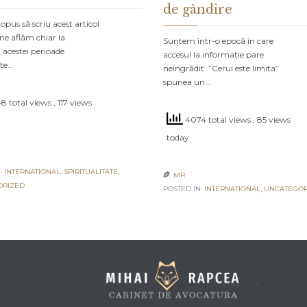
de gândire
pus să scriu acest articol
ne aflăm chiar la
Suntem într-o epocă în care
 acestei perioade
accesul la informație pare
ate…
neîngrădit. ”Cerul este limita”
spunea un…
8 total views
, 117 views
4074 total views
, 85 views
today
:
INTERNATIONAL
,
SPIRITUALITATE
,
MR

ORIZED
POSTED IN:
INTERNATIONAL
,
UNCATEGOR