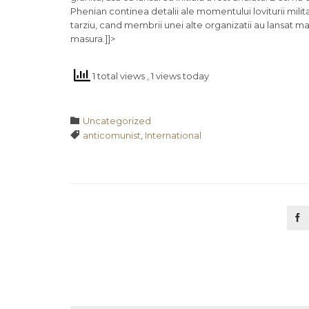
Phenian continea detalii ale momentului loviturii milit
tarziu, cand membrii unei alte organizatii au lansat m
masura.]]>
1 total views
, 1 views today
Category

Uncategorized
Tags

anticomunist
,
International
