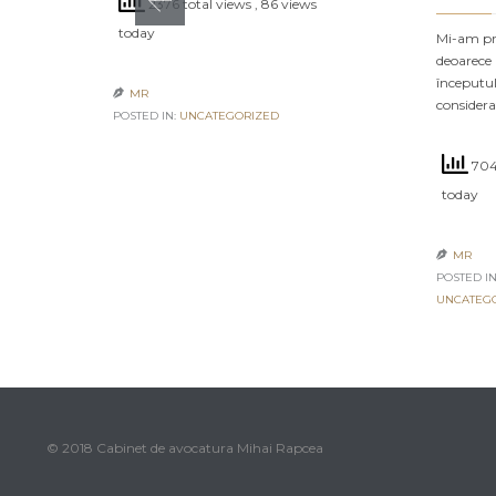
2376 total views
, 86 views
today
Mi-am pro
deoarece 
începutul
MR

consider
POSTED IN:
UNCATEGORIZED
704
today
MR

POSTED IN
UNCATEG
© 2018 Cabinet de avocatura Mihai Rapcea