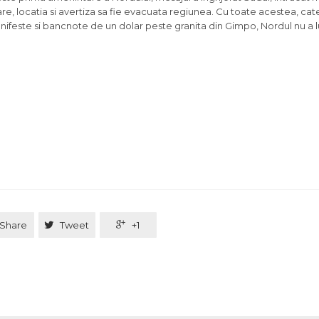
are, locatia si avertiza sa fie evacuata regiunea. Cu toate acestea, cat
anifeste si bancnote de un dolar peste granita din Gimpo, Nordul nu a l
Share

Tweet

+1