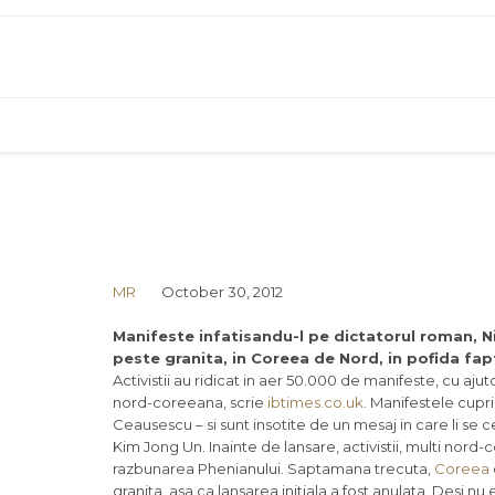
MR
October 30, 2012
Manifeste infatisandu-l pe dictatorul roman, N
peste granita, in Coreea de Nord, in pofida fap
Activistii au ridicat in aer 50.000 de manifeste, cu aju
nord-coreeana, scrie
ibtimes.co.uk
. Manifestele cupr
Ceausescu – si sunt insotite de un mesaj in care li se ce
Kim Jong Un. Inainte de lansare, activistii, multi nord-
razbunarea Phenianului. Saptamana trecuta,
Coreea
granita, asa ca lansarea initiala a fost anulata. Desi n