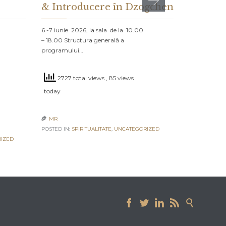
& Introducere în Dzogchen
ȘI CE 
DESPR
6 -7 iunie 2026, la sala de la 10.00
– 18.00 Structura generală a
PROLOG: MA
programului…
NORD Un vap
navighează că
2727 total views
, 85 views
2525 to
today
today
MR

POSTED IN:
SPIRITUALITATE
,
UNCATEGORIZED
MR

IZED
POSTED IN:
UN




