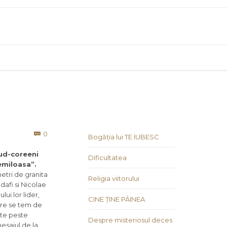
Comments
0

Bogăția lui TE IUBESC
sud-coreeni
Dificultatea
emiloasa”.
metri de granita
Religia viitorului
afi si Nicolae
ui lor lider,
CINE ȚINE PÂINEA
care se tem de
ate peste
Despre misteriosul deces
mesajul de la