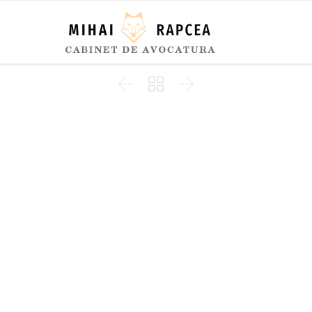


