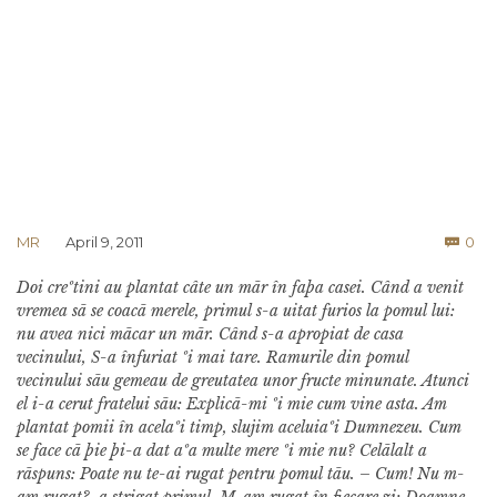
Co
MR
April 9, 2011
0

Doi creºtini au plantat câte un mãr în faþa casei. Când a venit
vremea sã se coacã merele, primul s-a uitat furios la pomul lui:
nu avea nici mãcar un mãr. Când s-a apropiat de casa
vecinului, S-a înfuriat ºi mai tare. Ramurile din pomul
vecinului sãu gemeau de greutatea unor fructe minunate. Atunci
el i-a cerut fratelui sãu: Explicã-mi ºi mie cum vine asta. Am
plantat pomii în acelaºi timp, slujim aceluiaºi Dumnezeu. Cum
se face cã þie þi-a dat aºa multe mere ºi mie nu? Celãlalt a
rãspuns: Poate nu te-ai rugat pen­tru pomul tãu. – Cum! Nu m-