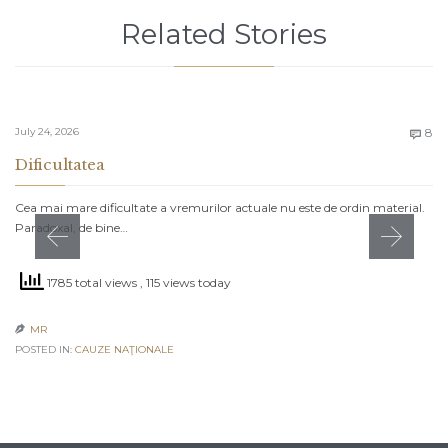
Related Stories
C
July 24, 2026
8

Dificultatea
Cea mai mare dificultate a vremurilor actuale nu este de ordin material.
Paradoxal, de bine…
1785 total views
, 115 views today
MR

POSTED IN:
CAUZE NAŢIONALE