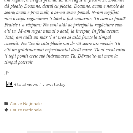
am rugat?, a strigat primul. M-am rugat în fiecare zi: Doamne
dã ploaie; Doamne, destul cu ploaia. Doamne, acum e nevoie de
soare; acum e prea mult, o sã-mi usu­ce pomul. N-am neglijat
nici o clipã rugãciunea ºi totul a fost zadarnic. Tu cum ai fãcut?
Fratele i-a rãspuns: Nu sunt atât de priceput la rugãciune cum
eºti tu. M-am rugat numai o datã, la început, în felul acesta:
Tatã, am sãdit un mãr ºi aº vrea sã aibã fructe la timpul
cuvenit. Nu ºtiu de câtã ploa­ie sau de cât soare are nevoie. Tu
eºti un grãdinar mai experimentat decât mine. Tu ai creat raiul
ºi toþi pomii cresc sub îndrumarea Ta. Dãruieºte-mi mere la
timpul potrivit.
]]>
4 total views
, 1 views today
Category

Cauze Naţionale
Tags

Cauze Nationale