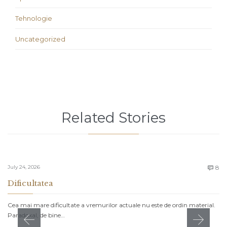
Tehnologie
Uncategorized
Related Stories
C
July 24, 2026
8

Dificultatea
Cea mai mare dificultate a vremurilor actuale nu este de ordin material.
Paradoxal, de bine…