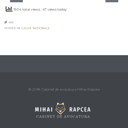
1904 total views
, 47 views today
MR

POSTED IN:
CAUZE NAŢIONALE
© 2018 Cabinet de avocatura Mihai Rapcea