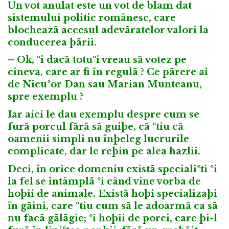
Un vot anulat este un vot de blam dat
sistemului politic românesc, care
blocheazã accesul adevãratelor valori la
conducerea þãrii.
– Ok, ºi dacã totuºi vreau sã votez pe
cineva, care ar fi în regulã ? Ce pãrere ai
de Nicuºor Dan sau Marian Munteanu,
spre exemplu ?
Iar aici le dau exemplu despre cum se
furã porcul fãrã sã guiþe, cã ºtiu cã
oamenii simpli nu înþeleg lucrurile
complicate, dar le reþin pe alea hazlii.
Deci, în orice domeniu existã specialiºti ºi
la fel se întâmplã ºi când vine vorba de
hoþii de animale. Existã hoþi specializaþi
în gãini, care ºtiu cum sã le adoarmã ca sã
nu facã gãlãgie; ºi hoþii de porci, care þi-l