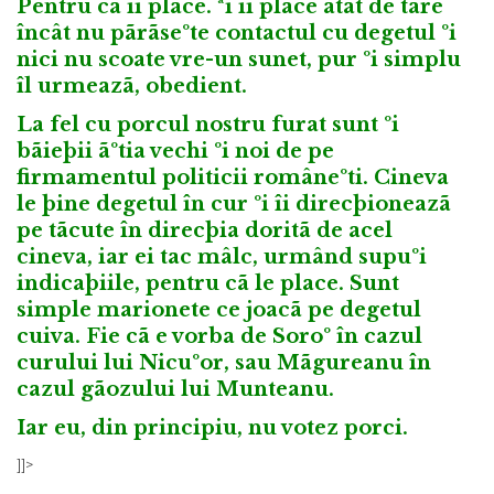
Pentru cã îi place. ªi îi place atât de tare
încât nu pãrãseºte contactul cu degetul ºi
nici nu scoate vre-un sunet, pur ºi simplu
îl urmeazã, obedient.
La fel cu porcul nostru furat sunt ºi
bãieþii ãºtia vechi ºi noi de pe
firmamentul politicii româneºti. Cineva
le þine degetul în cur ºi îi direcþioneazã
pe tãcute în direcþia doritã de acel
cineva, iar ei tac mâlc, urmând supuºi
indicaþiile, pentru cã le place. Sunt
simple marionete ce joacã pe degetul
cuiva. Fie cã e vorba de Soroº în cazul
curului lui Nicuºor, sau Mãgureanu în
cazul gãozului lui Munteanu.
Iar eu, din principiu, nu votez porci.
]]>