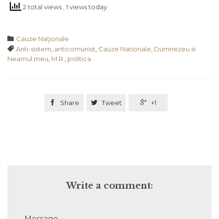
2 total views
, 1 views today
Category

Cauze Naţionale
Tags

Anti-sistem
,
anticomunist
,
Cauze Nationale
,
Dumnezeu si
Neamul meu
,
M.R.
,
politica

Share

Tweet

+1
Write a comment:
Message