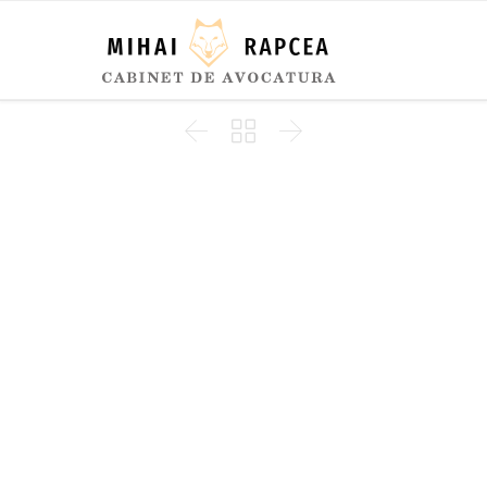


