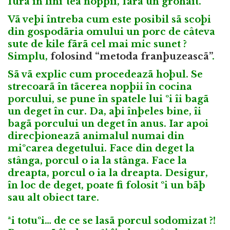
furã în liniºtea nopþii, fãrã un grohãit.
Vã veþi întreba cum este posibil sã scoþi
din gospodãria omului un porc de câteva
sute de kile fãrã cel mai mic sunet ?
Simplu,
folosind “metoda franþuzeascã”
.
Sã vã explic cum procedeazã hoþul. Se
strecoarã în tãcerea nopþii în cocina
porcului, se pune în spatele lui ºi îi bagã
un deget în cur. Da, aþi înþeles bine, îi
bagã porcului un deget în anus. Iar apoi
direcþioneazã animalul numai din
miºcarea degetului. Face din deget la
stânga, porcul o ia la stânga. Face la
dreapta, porcul o ia la dreapta. Desigur,
în loc de deget, poate fi folosit ºi un bãþ
sau alt obiect tare.
ªi totuºi… de ce se lasã porcul sodomizat ?!