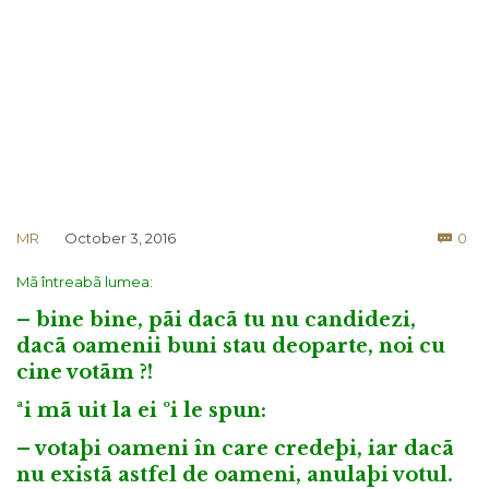
Co
MR
October 3, 2016
0

Mã întreabã lumea:
– bine bine, pãi dacã tu nu candidezi,
dacã oamenii buni stau deoparte, noi cu
cine votãm ?!
ªi mã uit la ei ºi le spun:
– votaþi oameni în care credeþi, iar dacã
nu existã astfel de oameni, anulaþi votul.