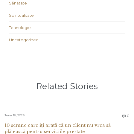
Sănătate
Spiritualitate
Tehnologie
Uncategorized
Related Stories
C
June 18, 2026
0

10 semne care îți arată că un client nu vrea să
plătească pentru serviciile prestate