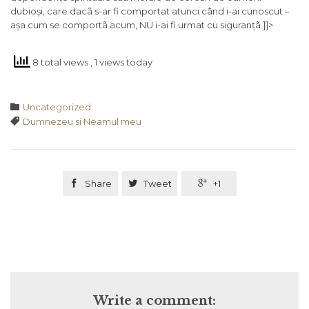
dubioși, care dacã s-ar fi comportat atunci când i-ai cunoscut –
așa cum se comportã acum, NU i-ai fi urmat cu siguranțã.]]>
8 total views
, 1 views today
Category

Uncategorized
Tags

Dumnezeu si Neamul meu

Share

Tweet

+1
Write a comment: