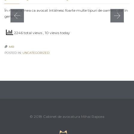
În meseria mea ca avocat întâlnesc foarte multe tipuri de oameni, dar în
general îi…
2246 total views
, 10 views today
MR

POSTED IN:
UNCATEGORIZED
© 2018 Cabinet de avocatura Mihai Rapcea