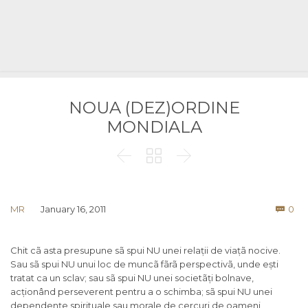
NOUA (DEZ)ORDINE
MONDIALA



Co
MR
January 16, 2011
0

Chit cã asta presupune sã spui NU unei relații de viațã nocive.
Sau sã spui NU unui loc de muncã fãrã perspectivã, unde ești
tratat ca un sclav; sau sã spui NU unei societãți bolnave,
acționând perseverent pentru a o schimba; sã spui NU unei
dependențe spirituale sau morale de cercuri de oameni