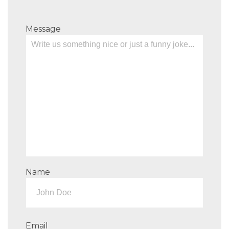
Message
Name
Email