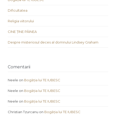
Dificultatea
Religia viitorului
CINE ȚINE PÂINEA
Despre misteriosul deces al domnului Lindsey Graham
Comentarii
Neele
on
Bogăția lui TE IUBESC
Neele
on
Bogăția lui TE IUBESC
Neele
on
Bogăția lui TE IUBESC
Christian Tzurcanu
on
Bogăția lui TE IUBESC