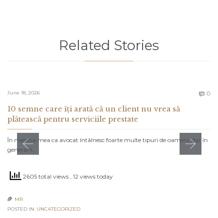
Related Stories
C
June 18, 2026
0

10 semne care îți arată că un client nu vrea să
plătească pentru serviciile prestate
În meseria mea ca avocat întâlnesc foarte multe tipuri de oameni, dar în
general îi…
2605 total views
, 12 views today
MR

POSTED IN:
UNCATEGORIZED