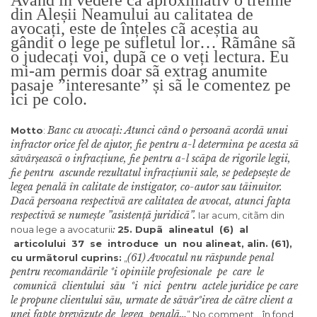
Având în vedere cã aproximativ o treime
din Aleșii Neamului au calitatea de
avocați, este de înțeles cã aceștia au
gândit o lege pe sufletul lor… Rãmâne sã
o judecați voi, dupã ce o veți lectura. Eu
mi-am permis doar sã extrag anumite
pasaje ”interesante” și sã le comentez pe
ici pe colo.
Banc cu avocați: Atunci când o persoanã acordã unui
Motto
:
infractor orice fel de ajutor, fie pentru a-l determina pe acesta sã
sãvârșeascã o infracțiune, fie pentru a-l scãpa de rigorile legii,
fie pentru ascunde rezultatul infracțiunii sale, se pedepsește de
legea penalã în calitate de instigator, co-autor sau tãinuitor.
Dacã persoana respectivã are calitatea de avocat, atunci fapta
respectivã se numește ”asistențã juridicã”.
Iar acum, citãm din
:
noua lege a avocaturii
25. Dupã alineatul (6) al
articolului 37 se introduce un nou alineat, alin. (6
1
),
(61) Avocatul nu rãspunde penal
cu urmãtorul cuprins:
„
pentru recomandãrile ºi opiniile profesionale pe care le
comunicã clientului sãu ºi nici pentru actele juridice pe care
le propune clientului sãu, urmate de sãvârºirea de cãtre client a
unei fapte prevãzute de legea penalã…
” No comment… în fond,