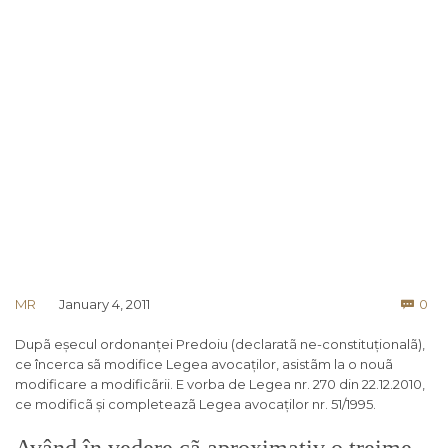
Co
MR
January 4, 2011
0

Dupã eșecul ordonanței Predoiu (declaratã ne-constituționalã),
ce încerca sã modifice Legea avocaților, asistãm la o nouã
modificare a modificãrii. E vorba de Legea nr. 270 din 22.12.2010,
ce modificã și completeazã Legea avocaților nr. 51/1995.