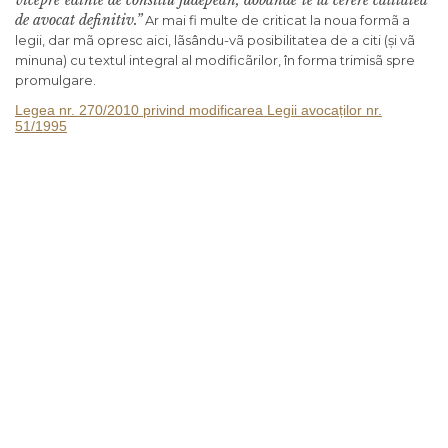
vicepreºedinte de consiliu judeþean, dobândeºte la cerere calitatea
de avocat definitiv.”
Ar mai fi multe de criticat la noua formã a
legii, dar mã opresc aici, lãsându-vã posibilitatea de a citi (și vã
minuna) cu textul integral al modificãrilor, în forma trimisã spre
promulgare.
Legea nr. 270/2010 privind modificarea Legii avocaților nr.
51/1995