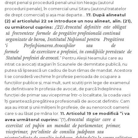
drept penal și procedurã penal unui Ion Neagu (autorul
procedurii penale), în comercial unui Sitaru (autorul tratatelor
de drept comercial) și așa mai departe…
17. Dupã alineatul
(2) al articolului 22 se introduce un nou alineat, alin. (2
1
),
(21) Avocatul definitiv este obligat
cu urmãtorul cuprins:
„
sã frecventeze formele de pregãtire profesionalã continuã
organizate de barou, Institutul Naþional pentru Pregãtirea
ºi Perfecþionarea Avocaþilor sau de
formele de exercitare a profesiei, în condiþiile prevãzute de
Statutul profesiei de
avocat.
” Pentru Aleșii Neamului care au
intrat ca avocați stagiari în Scaunele de demnitate publicã, nu
putea sã lipseascã un cadou de bun rãmas de mandat. Acestora
li se considerã vechime în profesie perioada de ocupare a
funcțiilor publice și, mai mult, sunt scutiți prin lege de examenul
de definitivare în profesia de avocat, de parcã îndeplinirea
funcției de primar sau viceprimar într-o localitate, la coada vacii
îți garanteazã pregãtirea profesionalã de avocat definitiv. Cam
așa au intrat și unii milițieni în profesie, de au nenorocit oamenii
care s-au lãsat pe mâna lor.
11. Articolul 19 se modificã ºi va
Avocatul stagiar care a
avea urmãtorul cuprins:
”(7)
exercitat cel puþin un mandat de parlamentar, primar,
viceprimar, preºedinte de consiliu judeþean sau