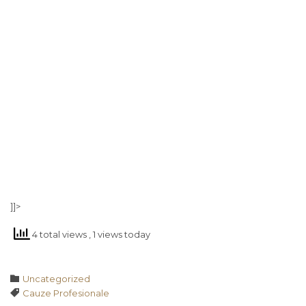
]]>
4 total views
, 1 views today
Category

Uncategorized
Tags

Cauze Profesionale