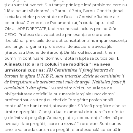
și eu sunt tot avocat. S-a tranșat prin lege însã problema care nu
îi lãsa pe unii sã doarmã, a Baroului Bota, Baroul Constituțional.
În ciuda actelor prezentate de Bota la Comisiile Juridice ale
celor douã Camere ale Parlamentului, în ciuda faptului cã
OMUL ARE DREPTATE, fapt recunoscut inclusiv prin hotãrâri
CEDO. Profesia de avocat este prin esența ei o profesie
liberalã, iar principiile de drept constituțional nu impun existența
unui singur organism profesional de asociere a avocaților
(Barou sau Uniune de Barouri). Din Baroul București, ținem
pumnii în continuare domnului Bota în lupta sa cu ticãloșii.
1.
Alineatul (3) al articolului 1 se modificã ºi va avea
(3) Constituirea ºi funcþionarea de
urmãtorul cuprins:
„
barouri în afara U.N.B.R. sunt interzise. Actele de constituire ºi
de înregistrare ale acestora sunt nule de drept. Nulitatea poate fi
constatatã ºi din oficiu.”
Nu scãpãm nici cu noua lege de
obligativitatea cotizãrii la buzunarele largi ale unor domni
profesori sau asistenți cu chef de ”pregãtire profesionalã
continuã” pe banii noștri, ai avocaților. Sã facã pregãtire cine se
simte nepregãtit. Cine și-a luat examenul de intrare în profesie
și definitivat pe șpãgi. Oricum, piața și concurența îi eliminã pe
avocații slabi pregãtiți, care nu rezistã în profesie. Sunt curios
cine le va preda cursuri de pregãtire profesionalã continuã în