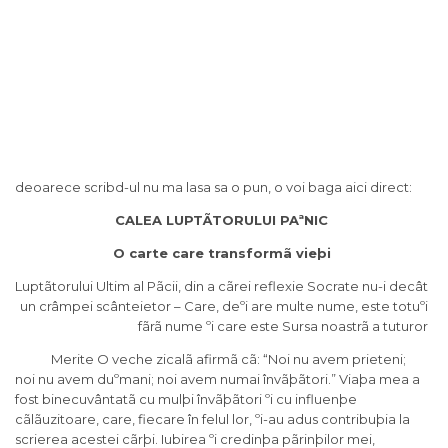
deoarece scribd-ul nu ma lasa sa o pun, o voi baga aici direct:
CALEA LUPTÃTORULUI PAªNIC
O carte care transformã vieþi
Luptãtorului Ultim al Pãcii, din a cãrei reflexie Socrate nu-i decât
un crâmpei scânteietor – Care, deºi are multe nume, este totuºi
fãrã nume ºi care este Sursa noastrã a tuturor
Merite O veche zicalã afirmã cã: “Noi nu avem prieteni;
noi nu avem duºmani; noi avem numai învãþãtori.” Viaþa mea a
fost binecuvântatã cu mulþi învãþãtori ºi cu influenþe
cãlãuzitoare, care, fiecare în felul lor, ºi-au adus contribuþia la
scrierea acestei cãrþi. Iubirea ºi credinþa pãrinþilor mei,