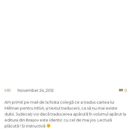
Co
MR
November 24, 2012
0

Am primit pe mail de la fosta colegã ce a tradus cartea lui
Millman pentru MISA, și textul traducerii, ca sã nu mai existe
dubii. Judecați voi dacã traducerea apãrutã în volumul apãrut la
editura din Brașov este identic cu cel de mai jos. Lecturã
plãcutã ! Și instructivã