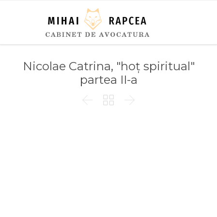
Nicolae Catrina, "hoț spiritual"
partea II-a


