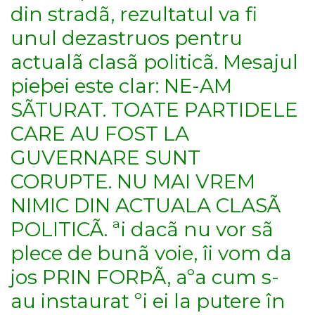
din stradã, rezultatul va fi
unul dezastruos pentru
actualã clasã politicã. Mesajul
pieþei este clar: NE-AM
SÃTURAT. TOATE PARTIDELE
CARE AU FOST LA
GUVERNARE SUNT
CORUPTE. NU MAI VREM
NIMIC DIN ACTUALA CLASÃ
POLITICÃ. ªi dacã nu vor sã
plece de bunã voie, îi vom da
jos PRIN FORÞÃ, aºa cum s-
au instaurat ºi ei la putere în