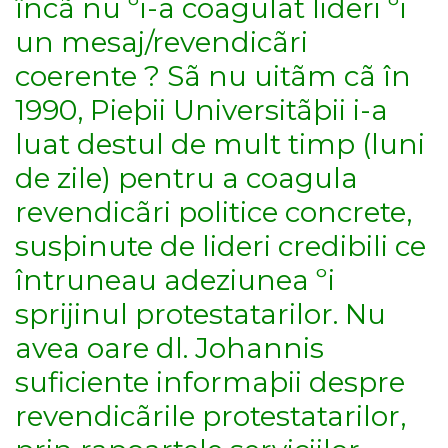
încã nu ºi-a coagulat lideri ºi
un mesaj/revendicãri
coerente ? Sã nu uitãm cã în
1990, Pieþii Universitãþii i-a
luat destul de mult timp (luni
de zile) pentru a coagula
revendicãri politice concrete,
susþinute de lideri credibili ce
întruneau adeziunea ºi
sprijinul protestatarilor. Nu
avea oare dl. Johannis
suficiente informaþii despre
revendicãrile protestatarilor,