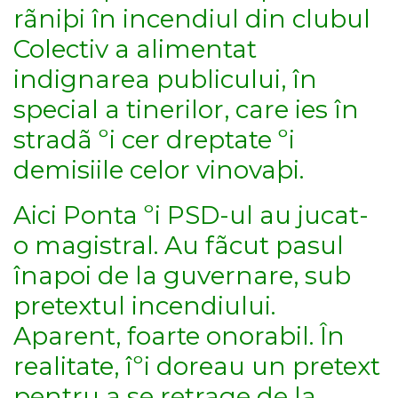
rãniþi în incendiul din clubul
Colectiv a alimentat
indignarea publicului, în
special a tinerilor, care ies în
stradã ºi cer dreptate ºi
demisiile celor vinovaþi.
Aici Ponta ºi PSD-ul au jucat-
o magistral. Au fãcut pasul
înapoi de la guvernare, sub
pretextul incendiului.
Aparent, foarte onorabil. În
realitate, îºi doreau un pretext
pentru a se retrage de la