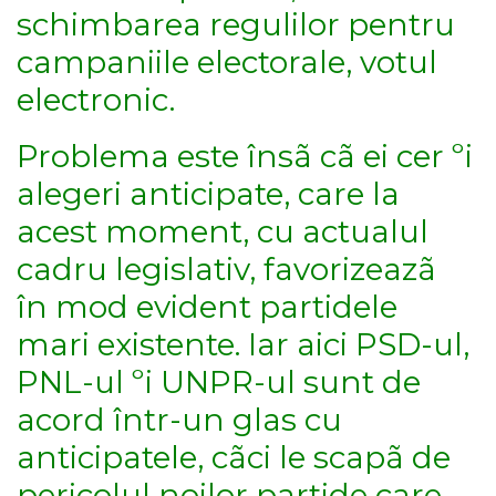
schimbarea regulilor pentru
campaniile electorale, votul
electronic.
Problema este însã cã ei cer ºi
alegeri anticipate, care la
acest moment, cu actualul
cadru legislativ, favorizeazã
în mod evident partidele
mari existente. Iar aici PSD-ul,
PNL-ul ºi UNPR-ul sunt de
acord într-un glas cu
anticipatele, cãci le scapã de
pericolul noilor partide care