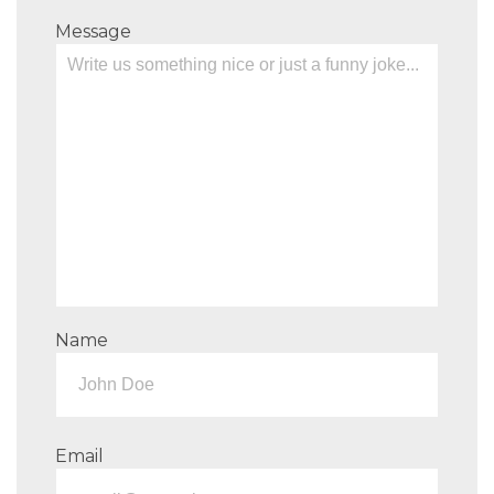
Message
Name
Email