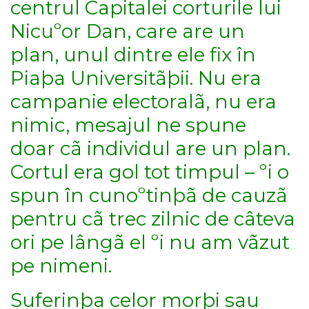
centrul Capitalei corturile lui
Nicuºor Dan, care are un
plan, unul dintre ele fix în
Piaþa Universitãþii. Nu era
campanie electoralã, nu era
nimic, mesajul ne spune
doar cã individul are un plan.
Cortul era gol tot timpul – ºi o
spun în cunoºtinþã de cauzã
pentru cã trec zilnic de câteva
ori pe lângã el ºi nu am vãzut
pe nimeni.
Suferinþa celor morþi sau