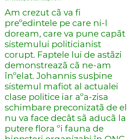
Am crezut cã va fi
preºedintele pe care ni-l
doream, care va pune capãt
sistemului politicianist
corupt. Faptele lui de astãzi
demonstreazã cã ne-am
înºelat. Johannis susþine
sistemul mafiot al actualei
clase politice iar aºa-zisa
schimbare preconizatã de el
nu va face decât sã aducã la
putere flora ºi fauna de
hippsteri organizaþi în ONG-