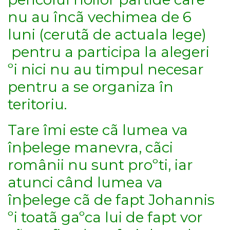
nu au încã vechimea de 6
luni (cerutã de actuala lege)
pentru a participa la alegeri
ºi nici nu au timpul necesar
pentru a se organiza în
teritoriu.
Tare îmi este cã lumea va
înþelege manevra, cãci
românii nu sunt proºti, iar
atunci când lumea va
înþelege cã de fapt Johannis
ºi toatã gaºca lui de fapt vor