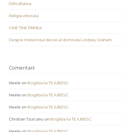
Dificultatea
Religia viitorului
CINE ȚINE PÂINEA
Despre misteriosul deces al domnului Lindsey Graham
Comentarii
Neele
on
Bogăția lui TE IUBESC
Neele
on
Bogăția lui TE IUBESC
Neele
on
Bogăția lui TE IUBESC
Christian Tzurcanu
on
Bogăția lui TE IUBESC
Neele
on
Bogăția lui TE IUBESC