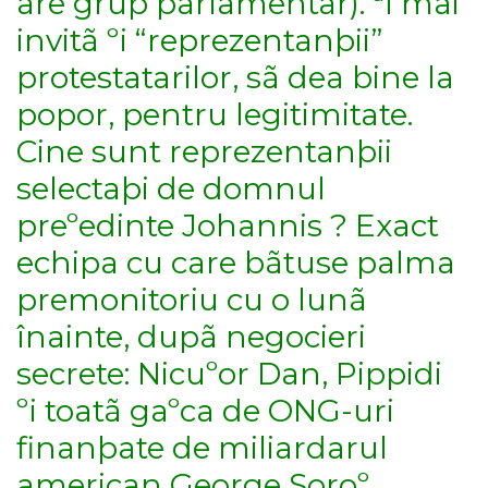
are grup parlamentar). ªi mai
invitã ºi “reprezentanþii”
protestatarilor, sã dea bine la
popor, pentru legitimitate.
Cine sunt reprezentanþii
selectaþi de domnul
preºedinte Johannis ? Exact
echipa cu care bãtuse palma
premonitoriu cu o lunã
înainte, dupã negocieri
secrete: Nicuºor Dan, Pippidi
ºi toatã gaºca de ONG-uri
finanþate de miliardarul
american George Soroº,