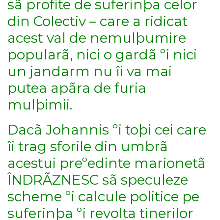
sã profite de suferinþa celor
din Colectiv – care a ridicat
acest val de nemulþumire
popularã, nici o gardã ºi nici
un jandarm nu îi va mai
putea apãra de furia
mulþimii.
Dacã Johannis ºi toþi cei care
îi trag sforile din umbrã
acestui preºedinte marionetã
ÎNDRÃZNESC sã speculeze
scheme ºi calcule politice pe
suferinþa ºi revolta tinerilor