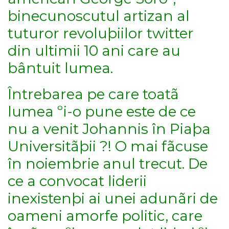
binecunoscutul artizan al
tuturor revoluþiilor twitter
din ultimii 10 ani care au
bântuit lumea.
Întrebarea pe care toatã
lumea ºi-o pune este de ce
nu a venit Johannis în Piaþa
Universitãþii ?! O mai fãcuse
în noiembrie anul trecut. De
ce a convocat liderii
inexistenþi ai unei adunãri de
oameni amorfe politic, care