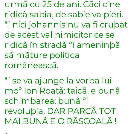
urmã cu 25 de ani. Cãci cine
ridicã sabia, de sabie va pieri.
ªi nici johannis nu va fi cruþat
de acest val nimicitor ce se
ridicã în stradã ºi ameninþã
sã mãture politica
româneascã.
ªi se va ajunge la vorba lui
moº Ion Roatã: taicã, e bunã
schimbarea; bunã ºi
revoluþia. DAR PARCÃ TOT
MAI BUNÃ E O RÃSCOALÃ !