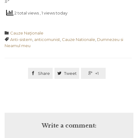
]]>
2 total views
, 1 views today
Category

Cauze Naţionale
Tags

Anti-sistem
,
anticomunist
,
Cauze Nationale
,
Dumnezeu si
Neamul meu

Share

Tweet

+1
Write a comment: