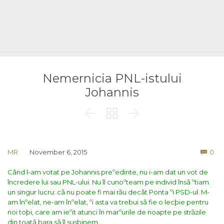
Nemernicia PNL-istului
Johannis



Co
MR
November 6, 2015
0

Când l-am votat pe Johannis preºedinte, nu i-am dat un vot de
încredere lui sau PNL-ului. Nu îl cunoºteam pe individ însã ºtiam
un singur lucru: cã nu poate fi mai rãu decât Ponta ºi PSD-ul. M-
am înºelat, ne-am înºelat, ºi asta va trebui sã fie o lecþie pentru
noi toþi, care am ieºit atunci în marºurile de noapte pe strãzile
din toatã þara sã îl susþinem.