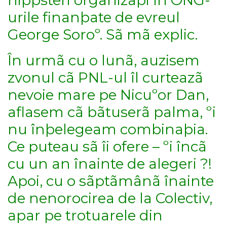
urile finanþate de evreul
George Soroº. Sã mã explic.
În urmã cu o lunã, auzisem
zvonul cã PNL-ul îl curteazã
nevoie mare pe Nicuºor Dan,
aflasem cã bãtuserã palma, ºi
nu înþelegeam combinaþia.
Ce puteau sã îi ofere – ºi încã
cu un an înainte de alegeri ?!
Apoi, cu o sãptãmânã înainte
de nenorocirea de la Colectiv,
apar pe trotuarele din