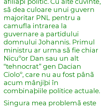
afiliaþi politic. Cu alte cuvinte,
sã dea culoare unui guvern
majoritar PNL pentru a
camufla intrarea la
guvernare a partidului
domnului Johannis. Primul
ministru ar urma sã fie chiar
Nicuºor Dan sau un alt
“tehnocrat” gen Dacian
Cioloº, care nu au fost pânã
acum mânjiþi în
combinaþiile politice actuale.
Singura mea problemã este