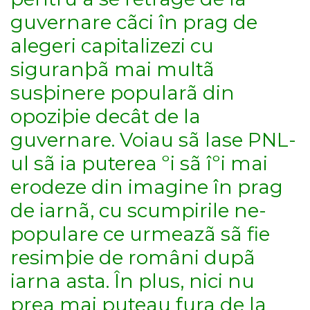
guvernare cãci în prag de
alegeri capitalizezi cu
siguranþã mai multã
susþinere popularã din
opoziþie decât de la
guvernare. Voiau sã lase PNL-
ul sã ia puterea ºi sã îºi mai
erodeze din imagine în prag
de iarnã, cu scumpirile ne-
populare ce urmeazã sã fie
resimþie de români dupã
iarna asta. În plus, nici nu
prea mai puteau fura de la