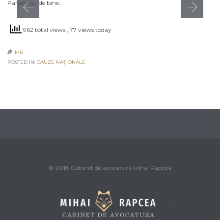
Paradoxal, de bine…
962 total views
, 77 views today
MR

POSTED IN:
CAUZE NAŢIONALE
© 2018 Cabinet de avocatura Mihai Rapcea