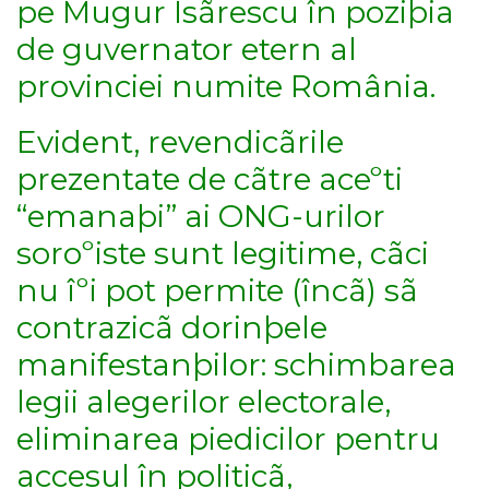
pe Mugur Isãrescu în poziþia
de guvernator etern al
provinciei numite România.
Evident, revendicãrile
prezentate de cãtre aceºti
“emanaþi” ai ONG-urilor
soroºiste sunt legitime, cãci
nu îºi pot permite (încã) sã
contrazicã dorinþele
manifestanþilor: schimbarea
legii alegerilor electorale,
eliminarea piedicilor pentru
accesul în politicã,