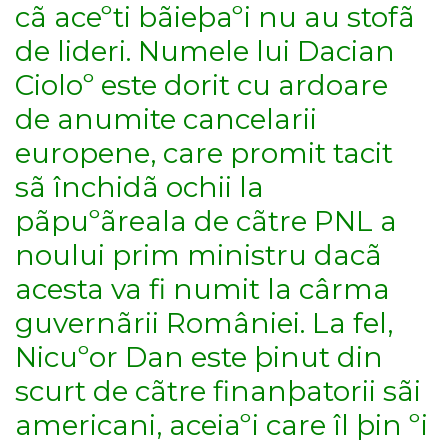
cã aceºti bãieþaºi nu au stofã
de lideri. Numele lui Dacian
Cioloº este dorit cu ardoare
de anumite cancelarii
europene, care promit tacit
sã închidã ochii la
pãpuºãreala de cãtre PNL a
noului prim ministru dacã
acesta va fi numit la cârma
guvernãrii României. La fel,
Nicuºor Dan este þinut din
scurt de cãtre finanþatorii sãi
americani, aceiaºi care îl þin ºi