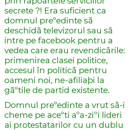
prin rapoartele serviciilor
secrete ?! Era suficient ca
domnul preºedinte sã
deschidã televizorul sau sã
intre pe facebook pentru a
vedea care erau revendicãrile:
primenirea clasei politice,
accesul în politicã pentru
oameni noi, ne-afiliaþi la
gãºtile de partid existente.
Domnul preºedinte a vrut sã-i
cheme pe aceºti aºa-ziºi lideri
ai protestatarilor cu un dublu