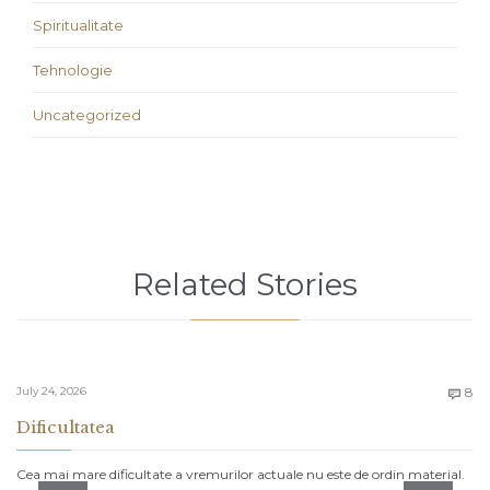
Spiritualitate
Tehnologie
Uncategorized
Related Stories
C
July 24, 2026
8

Dificultatea
Cea mai mare dificultate a vremurilor actuale nu este de ordin material.