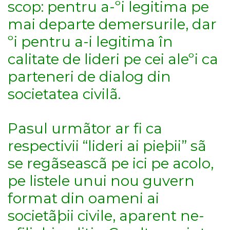
scop: pentru a-ºi legitima pe
mai departe demersurile, dar
ºi pentru a-i legitima în
calitate de lideri pe cei aleºi ca
parteneri de dialog din
societatea civilã.
Pasul urmãtor ar fi ca
respectivii “lideri ai pieþii” sã
se regãseascã pe ici pe acolo,
pe listele unui nou guvern
format din oameni ai
societãþii civile, aparent ne-