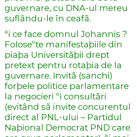
guvernare, cu DNA-ul mereu
suflându-le în ceafã.
ªi ce face domnul Johannis ?
Foloseºte manifestaþiile din
piaþa Universitãþii drept
pretext pentru rotaþia de la
guvernare. Invitã (sanchi)
forþele politice parlamentare
la negocieri ºi consultãri
(evitând sã invite concurentul
direct al PNL-ului – Partidul
Naþional Democrat PND care