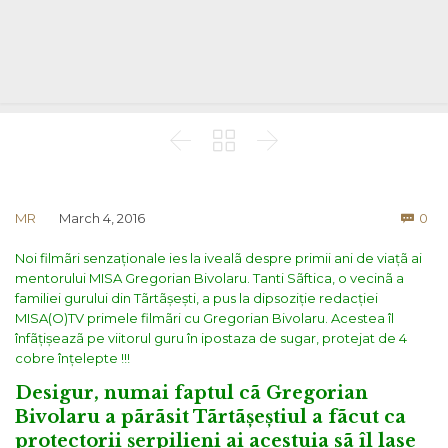



Co
MR
March 4, 2016
0

Noi filmãri senzaționale ies la ivealã despre primii ani de viațã ai
mentorului MISA Gregorian Bivolaru. Tanti Sãftica, o vecinã a
familiei gurului din Tãrtãșești, a pus la dipsoziție redacției
MISA(O)TV primele filmãri cu Gregorian Bivolaru. Acestea îl
înfãțișeazã pe viitorul guru în ipostaza de sugar, protejat de 4
cobre înțelepte !!!
Desigur, numai faptul cã Gregorian
Bivolaru a pãrãsit Tãrtãșeștiul a fãcut ca
protectorii șerpilieni ai acestuia sã îl lase