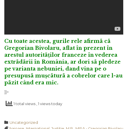
Cu toate acestea, gurile rele afirmã cã
Gregorian Bivolaru, aflat în prezent în
arestul autoritãților franceze în vederea
extrãdãrii în România, ar dori sã pledeze
pe varianta nebuniei, dand vina pe o
presupusã mușcãturã a cobrelor care l-au
pãzit când era mic.
]]>
1 total views
, 1 views today
Category

Uncategorized
Tags

haioase
,
International
,
Justitie
,
M.R.
,
MISA - Gregorian Bivolaru