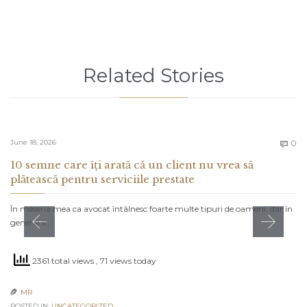
Related Stories
C
June 18, 2026
0

10 semne care îți arată că un client nu vrea să
plătească pentru serviciile prestate
În meseria mea ca avocat întâlnesc foarte multe tipuri de oameni, dar în
general îi…
2361 total views
, 71 views today
MR

POSTED IN:
UNCATEGORIZED