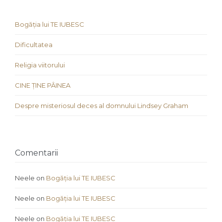
Bogăția lui TE IUBESC
Dificultatea
Religia viitorului
CINE ȚINE PÂINEA
Despre misteriosul deces al domnului Lindsey Graham
Comentarii
Neele
on
Bogăția lui TE IUBESC
Neele
on
Bogăția lui TE IUBESC
Neele
on
Bogăția lui TE IUBESC