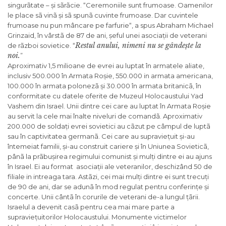
singurãtate – și sãrãcie. “
Ceremoniile sunt frumoase. Oamenilor
le place sã vinã și sã spunã cuvinte frumoase. Dar cuvintele
frumoase nu pun mâncare pe farfurie
“, a spus Abraham Michael
Grinzaid, în vârstã de 87 de ani, șeful unei asociații de veterani
Restul anului, nimeni nu se gândește la
de rãzboi sovietice. “
noi.
”
Aproximativ 1,5 milioane de evrei au luptat în armatele aliate,
inclusiv 500.000 în Armata Roșie, 550.000 in armata americana,
100.000 în armata polonezã și 30.000 în armata britanicã, în
conformitate cu datele oferite de Muzeul Holocaustului Yad
Vashem din Israel. Unii dintre cei care au luptat în Armata Roșie
au servit la cele mai înalte niveluri de comandã. Aproximativ
200.000 de soldați evrei sovietici au cãzut pe câmpul de luptã
sau în captivitatea germanã. Cei care au supraviețuit și-au
întemeiat familii, și-au construit cariere și în Uniunea Sovieticã,
pânã la prãbușirea regimului comunist și mulți dintre ei au ajuns
în Israel. Ei au format asociații ale veteranilor, deschizând 50 de
filiale in intreaga tara. Astãzi, cei mai mulți dintre ei sunt trecuți
de 90 de ani, dar se adunã în mod regulat pentru conferințe și
concerte. Unii cântã în corurile de veterani de-a lungul țãrii.
Israelul a devenit casã pentru cea mai mare parte a
supraviețuitorilor Holocaustului. Monumente victimelor