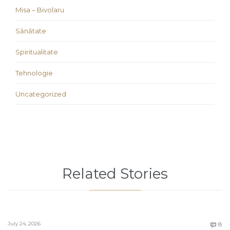
Misa – Bivolaru
Sănătate
Spiritualitate
Tehnologie
Uncategorized
Related Stories
C
July 24, 2026
8
