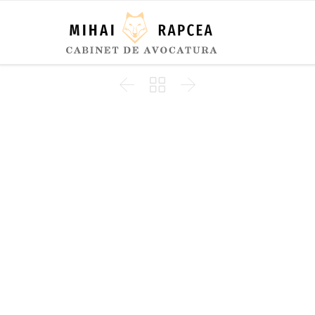


