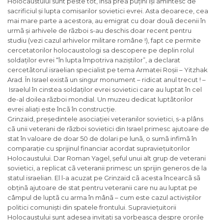
Holocaustului sunt peste tot, însã prea puțini își amintesc de
sacrificiul și lupta comisarilor sovietici evrei. Asta deoarece, cea
mai mare parte a acestora, au emigrat cu doar douã decenii în
urmã și arhivele de rãzboi s-au deschis doar recent pentru
studiu (vezi cazul arhivelor militare române !), fapt ce permite
cercetatorilor holocaustologi sa descopere pe deplin rolul
soldaților evrei “în lupta împotriva naziștilor”, a declarat
cercetãtorul israelian specialist pe tema Armatei Roșii – Yitzhak
Arad. În Israel existã un singur monument – ridicat anul trecut ! –
Israelul în cinstea soldaților evrei sovietici care au luptat în cel
de-al doilea rãzboi mondial. Un muzeu dedicat luptãtorilor
evrei aliați este încã în construcție.
Grinzaid, președintele asociației veteranilor sovietici, s-a plâns
cã unii veterani de rãzboi sovietici din Israel primesc ajutoare de
stat în valoare de doar 50 de dolari pe lunã, o sumã infimã în
comparație cu sprijinul financiar acordat supraviețuitorilor
Holocaustului. Dar Roman Yagel, șeful unui alt grup de veterani
sovietici, a replicat cã veteranii primesc un sprijin generos de la
statul israelian. El l-a acuzat pe Grinzaid cã acesta încearcã sã
obținã ajutoare de stat pentru veteranii care nu au luptat pe
câmpul de luptã cu arma în mânã – cum este cazul activiștilor
politici comuniști din spatele frontului. Supraviețuitorii
Holocaustului sunt adesea invitați sa vorbeasca despre ororile