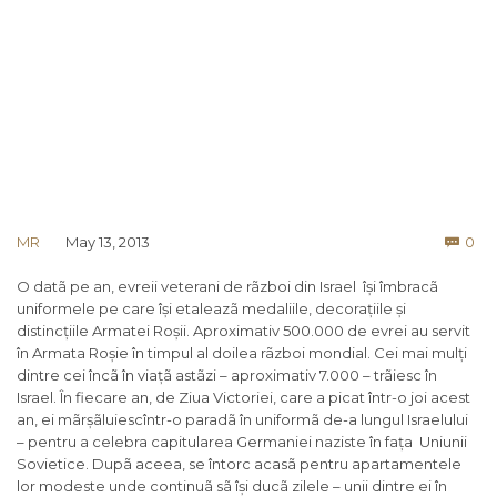
Co
MR
May 13, 2013
0

O datã pe an, evreii veterani de rãzboi din Israel își îmbracã
uniformele pe care își etaleazã medaliile, decorațiile și
distincțiile Armatei Roșii. Aproximativ 500.000 de evrei au servit
în Armata Roșie în timpul al doilea rãzboi mondial. Cei mai mulți
dintre cei încã în viațã astãzi – aproximativ 7.000 – trãiesc în
Israel. În fiecare an, de Ziua Victoriei, care a picat într-o joi acest
an, ei mãrșãluiescîntr-o paradã în uniformã de-a lungul Israelului
– pentru a celebra capitularea Germaniei naziste în fața Uniunii
Sovietice. Dupã aceea, se întorc acasã pentru apartamentele
lor modeste unde continuã sã își ducã zilele – unii dintre ei în