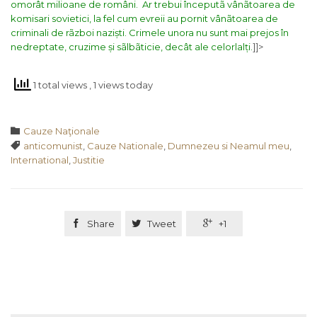
omorât
milioane de români.
Ar trebui începutã vânãtoarea de
komisari sovietici, la fel cum evreii au pornit vânãtoarea de
criminali de rãzboi naziști. Crimele unora nu sunt mai prejos în
nedreptate, cruzime și sãlbãticie, decât ale celorlalți.
]]>
1 total views
, 1 views today
Category

Cauze Naţionale
Tags

anticomunist
,
Cauze Nationale
,
Dumnezeu si Neamul meu
,
International
,
Justitie

Share

Tweet

+1