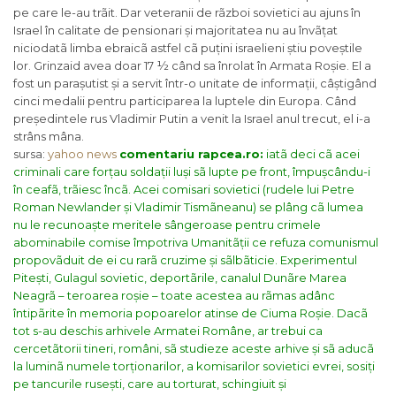
pe care le-au trãit. Dar veteranii de rãzboi sovietici au ajuns în
Israel în calitate de pensionari și majoritatea nu au învãțat
niciodatã limba ebraicã astfel cã puțini israelieni știu poveștile
lor. Grinzaid avea doar 17 ½ când sa înrolat în Armata Roșie. El a
fost un parașutist și a servit într-o unitate de informații, câștigând
cinci medalii pentru participarea la luptele din Europa. Când
președintele rus Vladimir Putin a venit la Israel anul trecut, el i-a
strâns mâna.
sursa:
yahoo news
comentariu rapcea.ro:
iatã deci cã acei
criminali care forțau soldații luși sã lupte pe front, împușcându-i
în ceafã, trãiesc încã. Acei comisari sovietici (rudele lui Petre
Roman Newlander și Vladimir Tismãneanu) se plâng cã lumea
nu le recunoaște meritele sângeroase pentru crimele
abominabile comise împotriva Umanitãții ce refuza comunismul
propovãduit de ei cu rarã cruzime și sãlbãticie. Experimentul
Pitești, Gulagul sovietic, deportãrile, canalul Dunãre Marea
Neagrã – teroarea roșie – toate acestea au rãmas adânc
întipãrite în memoria popoarelor atinse de Ciuma Roșie. Dacã
tot s-au deschis arhivele Armatei Române, ar trebui ca
cercetãtorii tineri, români, sã studieze aceste arhive și sã aducã
la luminã numele torționarilor, a komisarilor sovietici evrei, sosiți
pe tancurile rusești, care au torturat, schingiuit și