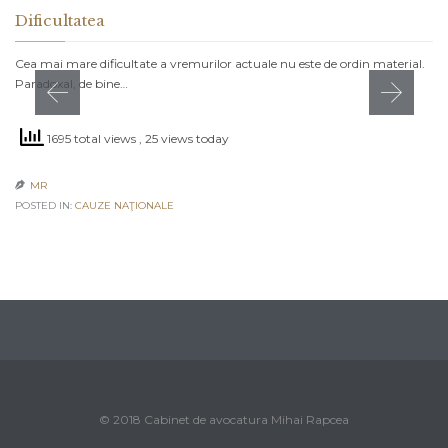
Dificultatea
Cea mai mare dificultate a vremurilor actuale nu este de ordin material.
Paradoxal, de bine…
1695 total views
, 25 views today
MR

POSTED IN:
CAUZE NAŢIONALE
© 2018 Cabinet de avocatura Mihai Rapcea