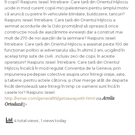
9 copii? Raspuns: Israel. Întrebare: Care țarã din Orientul Mijlociu
ucide in mod curent copiii mici palestinieni pentru simplul motiv
cã aruncã cu pietre în vehiculele blindate, buldozere, tancuri?
Raspuns: Israel. Întrebare: Care țarã din Orientul Mijlociu a
semnat acordurile de la Oslo promițând sã opreascã orice
construcție nouã de așezãminte evreiești dar a construit mai
mult de 270 de noi așezãri de la semnare? Raspuns: Israel.
Întrebare: Care țarã din Orientul Mijlociu a asasinat peste 100 de
funcționari politici ai adversarului sãu, în ultimii 2 ani, ucigând în
același timp sute de civili , inclusiv zeci de copii, în aceste
operațiuni? Raspuns: Israel. Întrebare: Care țarã din Orientul
Mijlociu încalcã în mod regulat Convenția de la Geneva, prin
impunerea pedepsei colective asupra unor întregi orașe, sate,
și tabere, pentru actele câtorva, și chiar merge atât de departe
încât demoleazã sate întregi în timp ce oamenii sunt încã în
casele lor? Raspuns: Israel.
Acvila
http://rense.com/general95/getsawaywith.html
via
Ortodoxã
]]>
4 total views
, 1 views today