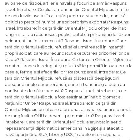
avioane de rãzboi, artilerie navalã și focuri de armã? Raspuns:
Israel. Intrebare: Ce aliat american din Orientul Mijlociu trimite
de ani de zile asasini în alte țãri pentru a-și ucide dușmanii sãi
politici (o practicã numitã uneori terorism exportat)? Raspuns:
Israel. Întrebare: În ce țarã din Orientul Mijlociu ofițeri de înalt
rang militar au recunoscut public faptul cã prizonierii de rãzboi
neînarmați au fost executați? Raspuns: Israel. Întrebare: Care
țarã din Orientul Mijlociu refuzã sã-și urmãreascã în instanțã
proprii soldați care au recunoscut executarea prizonierilor de
rãzboi? Raspuns: Israel. Întrebare: Ce țarã din Orientul Mijlociu a
creat milioane de refugiați și refuzã sã le permitã întoarcerea la
casele, fermele și afacerile lor? Raspuns: Israel. Întrebare: Ce
țarã din Orientul Mijlociu refuzã sã plãteascã despãgubiri
persoanelor ale cãror terenuri, conturi bancare și afaceri au
confiscate de cãtre aceasta? Raspuns: Israel. Întrebare: În ce
țarã din Orientul Mijlociu a fost asasinat un înalt diplomat al
Națiunilor Unite? Raspuns: Israel. Întrebare: În ce țarã din
Orientul Mijlociu omul care a ordonat asasinarea unui diplomat
de rang înalt a ONU a devenit prim-ministru? Raspuns: Israel.
Întrebare: Care țarã din Orientul Mijlociu a aruncat în aer o
reprezentanțã diplomaticã americanã în Egipt și a atacat o
navã aparținând SUA, Liberty USS, în apele internaționale,