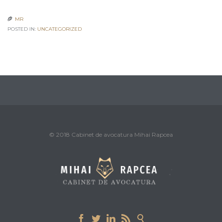
MR

POSTED IN:
UNCATEGORIZED
© 2018 Cabinet de avocatura Mihai Rapcea




