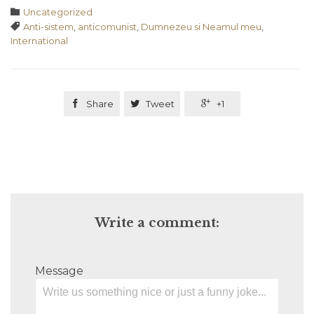
Category

Uncategorized
Tags

Anti-sistem
,
anticomunist
,
Dumnezeu si Neamul meu
,
International

Share

Tweet

+1
Write a comment:
Message