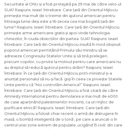
Securitate al ONU și a fost protejatã pe 29 mai de cãtre veto-ul
SUA? Raspuns: Israel. Întrebare: Care țarã din Orientul Mijlociu
primește mai mult de o treime din ajutorul american pentru
întreaga lume deși este a 16-zecea cea mai bogatã țarã din
lume? Raspuns: Israel. Întrebare: Care țarã din Orientul Mijlociu
primește arme americane gratis și apoi vinde tehnologia
chinezilor, în ciuda obiecțiilor din partea SUA? Raspuns: Israel.
Întrebare: Care țarã din Orientul Mijlociu insultã în mod obișnuit
poporul american permițând Primului sãu ministru sã se
adreseze Congresului Statelor Unite și sã ținã prelegeri,
precum copiilor, cu privire la motivul pentru care americanii nu
au dreptul sã reducã ajutorul pentru strãini? Raspuns: Israel.
Întrebare: În ce țarã din Orientul Mijlociu prim-ministrul și-a
anunțat personalul sã nu-și facã griji în ceea ce privește Statele
Unite pentru cã “Noi controlãm America?” Raspuns: Israel.
Întrebare: Care țarã din Orientul Mijlociu a fost citatã de cãtre
Amnesty International pentru demolarea a mai mult de 4000
de case aparținând palestinienilor inocenți, ca un mijloc de
purificare etnicã? Raspuns: Israel. Întrebare: Care țarã din
Orientul Mijlociu a folosit chiar recent o armã de distrugere în
masã, o bombã inteligentã de o tonã , pe care a aruncat-o în
centrul unei zone extrem de populate, ucigând 15 civili din care