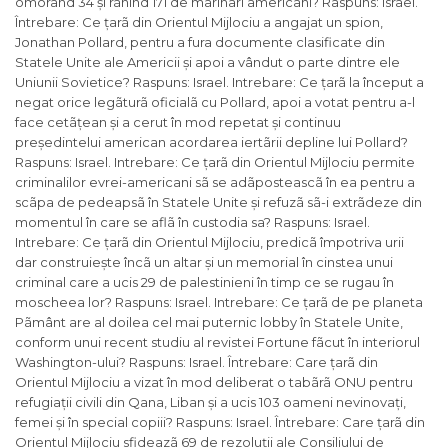
omorând 34 și rãnind 171 de marinari americani? Raspuns: Israel.
Întrebare: Ce țarã din Orientul Mijlociu a angajat un spion,
Jonathan Pollard, pentru a fura documente clasificate din
Statele Unite ale Americii și apoi a vândut o parte dintre ele
Uniunii Sovietice? Raspuns: Israel. Intrebare: Ce țarã la început a
negat orice legãturã oficialã cu Pollard, apoi a votat pentru a-l
face cetãțean și a cerut în mod repetat și continuu
președintelui american acordarea iertãrii depline lui Pollard?
Raspuns: Israel. Intrebare: Ce țarã din Orientul Mijlociu permite
criminalilor evrei-americani sã se adãposteascã în ea pentru a
scãpa de pedeapsã în Statele Unite și refuzã sã-i extrãdeze din
momentul în care se aflã în custodia sa? Raspuns: Israel.
Intrebare: Ce țarã din Orientul Mijlociu, predicã împotriva urii
dar construiește încã un altar și un memorial în cinstea unui
criminal care a ucis 29 de palestinieni în timp ce se rugau în
moscheea lor? Raspuns: Israel. Intrebare: Ce țarã de pe planeta
Pãmânt are al doilea cel mai puternic lobby în Statele Unite,
conform unui recent studiu al revistei Fortune fãcut în interiorul
Washington-ului? Raspuns: Israel. Întrebare: Care țarã din
Orientul Mijlociu a vizat în mod deliberat o tabãrã ONU pentru
refugiații civili din Qana, Liban și a ucis 103 oameni nevinovați,
femei și în special copiii? Raspuns: Israel. Întrebare: Care țarã din
Orientul Mijlociu sfideazã 69 de rezoluții ale Consiliului de