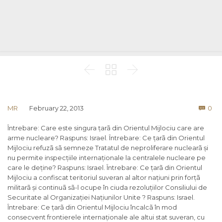



Co
MR
February 22, 2013
0

Întrebare: Care este singura țarã din Orientul Mijlociu care are
arme nucleare? Raspuns: Israel. Întrebare: Ce țarã din Orientul
Mijlociu refuzã sã semneze Tratatul de neproliferare nuclearã și
nu permite inspecțiile internaționale la centralele nucleare pe
care le deține? Raspuns: Israel. Întrebare: Ce țarã din Orientul
Mijlociu a confiscat teritoriul suveran al altor națiuni prin forțã
militarã și continuã sã-l ocupe în ciuda rezoluțiilor Consiliului de
Securitate al Organizației Națiunilor Unite ? Raspuns: Israel.
Întrebare: Ce țarã din Orientul Mijlociu încalcã în mod
consecvent frontierele internaționale ale altui stat suveran, cu