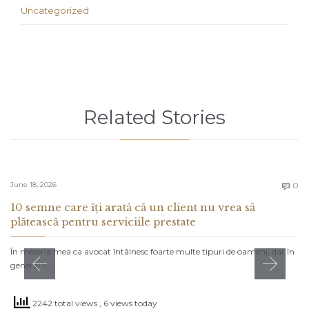
Uncategorized
Related Stories
C
June 18, 2026
0

10 semne care îți arată că un client nu vrea să
plătească pentru serviciile prestate
În meseria mea ca avocat întâlnesc foarte multe tipuri de oameni, dar în
general îi…
2242 total views
, 6 views today