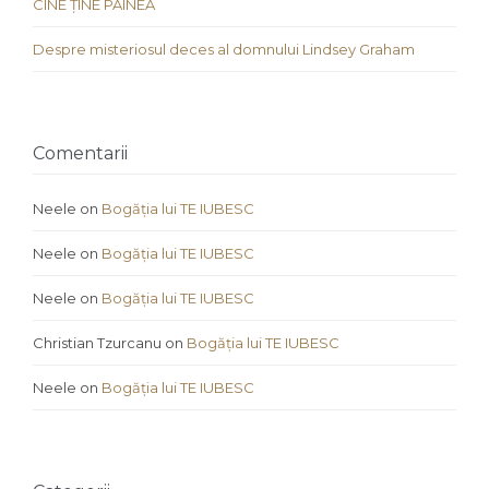
CINE ȚINE PÂINEA
Despre misteriosul deces al domnului Lindsey Graham
Comentarii
Neele
on
Bogăția lui TE IUBESC
Neele
on
Bogăția lui TE IUBESC
Neele
on
Bogăția lui TE IUBESC
Christian Tzurcanu
on
Bogăția lui TE IUBESC
Neele
on
Bogăția lui TE IUBESC