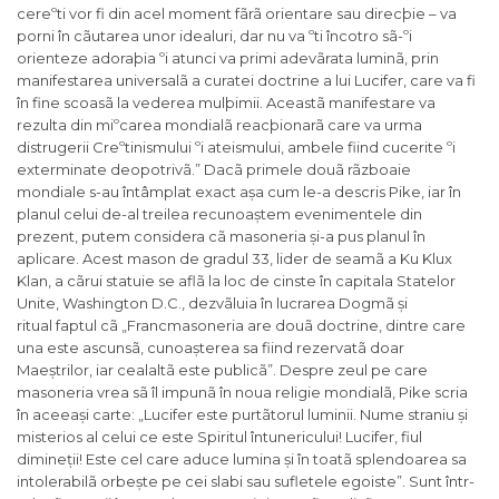
cereºti vor fi din acel moment fãrã orientare sau direcþie – va
porni în cãutarea unor idealuri, dar nu va ºti încotro sã-ºi
orienteze adoraþia ºi atunci va primi adevãrata luminã, prin
manifestarea universalã a curatei doctrine a lui Lucifer, care va fi
în fine scoasã la vederea mulþimii. Aceastã manifestare va
rezulta din miºcarea mondialã reacþionarã care va urma
distrugerii Creºtinismului ºi ateismului, ambele fiind cucerite ºi
exterminate deopotrivã.
” Dacã primele douã rãzboaie
mondiale s-au întâmplat exact așa cum le-a descris Pike, iar în
planul celui de-al treilea recunoaștem evenimentele din
prezent, putem considera cã masoneria și-a pus planul în
aplicare. Acest mason de gradul 33, lider de seamã a Ku Klux
Klan, a cãrui statuie se aflã la loc de cinste în capitala Statelor
Unite, Washington D.C., dezvãluia în lucrarea
Dogmã și
ritual
faptul cã „
Francmasoneria are douã doctrine, dintre care
una este ascunsã, cunoașterea sa fiind rezervatã doar
Maeștrilor, iar cealaltã este publicã
”. Despre zeul pe care
masoneria vrea sã îl impunã în noua religie mondialã, Pike scria
în aceeași carte: „
Lucifer este purtãtorul luminii. Nume straniu și
misterios al celui ce este Spiritul întunericului! Lucifer, fiul
dimineții! Este cel care aduce lumina și în toatã splendoarea sa
intolerabilã orbește pe cei slabi sau sufletele egoiste
”. Sunt într-