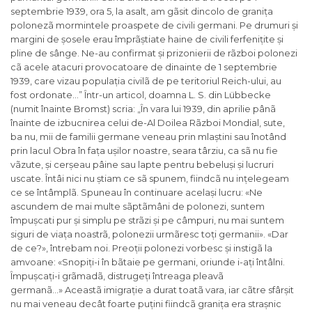
septembrie 1939, ora 5, la asalt, am gãsit dincolo de granița
polonezã mormintele proaspete de civili germani. Pe drumuri și
margini de șosele erau împrãștiate haine de civili ferfenițite și
pline de sânge. Ne-au confirmat și prizonierii de rãzboi polonezi
cã acele atacuri provocatoare de dinainte de 1 septembrie
1939, care vizau populația civilã de pe teritoriul Reich-ului, au
fost ordonate…
” Într-un articol, doamna L. S. din Lübbecke
(numit înainte Bromst) scria: „
În vara lui 1939, din aprilie pânã
înainte de izbucnirea celui de-Al Doilea Rãzboi Mondial, sute,
ba nu, mii de familii germane veneau prin mlaștini sau înotând
prin lacul Obra în fața ușilor noastre, seara târziu, ca sã nu fie
vãzute, și cerșeau pâine sau lapte pentru bebeluși și lucruri
uscate. Întâi nici nu știam ce sã spunem, fiindcã nu ințelegeam
ce se întâmplã. Spuneau în continuare același lucru: «Ne
ascundem de mai multe sãptãmâni de polonezi, suntem
împușcati pur și simplu pe strãzi și pe câmpuri, nu mai suntem
siguri de viața noastrã, polonezii urmãresc toți germanii». «Dar
de ce?», întrebam noi. Preoții polonezi vorbesc și instigã la
amvoane: «Snopiți-i în bãtaie pe germani, oriunde i-ați întâlni.
Împușcați-i grãmadã, distrugeți întreaga pleavã
germanã…»
Aceastã imigrație a durat toatã vara, iar cãtre sfârșit
nu mai veneau decât foarte puțini fiindcã granița era strașnic