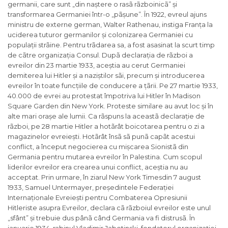
germanii, care sunt „
din naștere o rasã rãzboinicã
” și
transformarea Germaniei într-o „
pãșune
”. În 1922, evreul ajuns
ministru de externe german, Walter Rathenau, instiga Franța la
uciderea tuturor germanilor și colonizarea Germaniei cu
populații strãine. Pentru trãdarea sa, a fost asasinat la scurt timp
de cãtre organizația Consul. Dupã declarația de rãzboi a
evreilor din 23 martie 1933, aceștia au cerut Germaniei
demiterea lui Hitler și a naziștilor sãi, precum și introducerea
evreilor în toate funcțiile de conducere a țãrii. Pe 27 martie 1933,
40.000 de evrei au protestat împotriva lui Hitler în Madison
Square Garden din New York. Proteste similare au avut loc și în
alte mari orașe ale lumii. Ca rãspuns la aceastã declarație de
rãzboi, pe 28 martie Hitler a hotãrât boicotarea pentru o zi a
magazinelor evreiești. Hotãrât însã sã punã capãt acestui
conflict, a început negocierea cu mișcarea Sionistã din
Germania pentru mutarea evreilor în Palestina. Cum scopul
liderilor evreilor era crearea unui conflict, aceștia nu au
acceptat. Prin urmare, în ziarul
New York Times
din 7 august
1933, Samuel Untermayer, președintele
Federației
Internaționale Evreiești pentru Combaterea Opresiunii
Hitleriste asupra Evreilor
, declara cã rãzboiul evreilor este unul
„
sfânt
” și trebuie dus pânã când Germania va fi distrusã. În