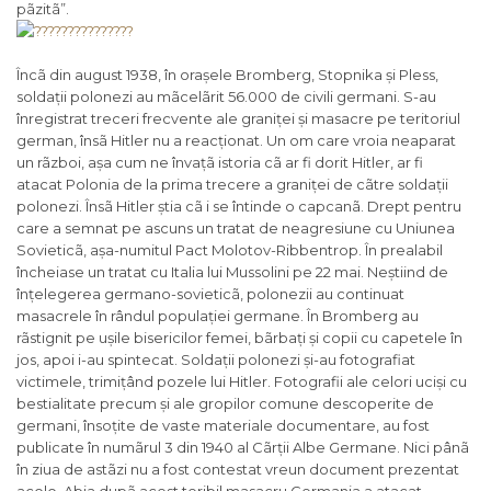
pãzitã
”.
Încã din august 1938, în orașele Bromberg, Stopnika și Pless,
soldații polonezi au mãcelãrit 56.000 de civili germani. S-au
înregistrat treceri frecvente ale graniței și masacre pe teritoriul
german, însã Hitler nu a reacționat. Un om care vroia neaparat
un rãzboi, așa cum ne învațã istoria cã ar fi dorit Hitler, ar fi
atacat Polonia de la prima trecere a graniței de cãtre soldații
polonezi. Însã Hitler știa cã i se întinde o capcanã. Drept pentru
care a semnat pe ascuns un tratat de neagresiune cu Uniunea
Sovieticã, așa-numitul Pact Molotov-Ribbentrop. În prealabil
încheiase un tratat cu Italia lui Mussolini pe 22 mai. Neștiind de
înțelegerea germano-sovieticã, polonezii au continuat
masacrele în rândul populației germane. În Bromberg au
rãstignit pe ușile bisericilor femei, bãrbați și copii cu capetele în
jos, apoi i-au spintecat. Soldații polonezi și-au fotografiat
victimele, trimițând pozele lui Hitler. Fotografii ale celori uciși cu
bestialitate precum și ale gropilor comune descoperite de
germani, însoțite de vaste materiale documentare, au fost
publicate în numãrul 3 din 1940 al
Cãrții Albe Germane
. Nici pânã
în ziua de astãzi nu a fost contestat vreun document prezentat