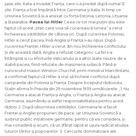
șase zile, Italia a invadat Franța, care s-a predat dupã numai 12
zile. Franța a fost împãrțitã între Germania și Italia, în timp ce
Uniunea Sovieticã și-a anexat cu forța Estonia, Letonia, Lituania
și Basarabia.
Pacea lui Hitler
Ceea ce tot mai puțini știu este
faptul cã acest „tiran care voia sã cucereascã lumea” a cerut
încheierea ostilitãților de câteva ori. Dupã cucerirea Poloniei,
Hitler a cerut pacea, însã Anglia și Franța s-au opus. Dupã
cucerirea Franței, Hitler a cerut din nou încheierea conflictului.
Și de aceastã datã, Anglia a refuzat categoric. La fel s-a
întâmplat și cu eforturile Vaticanului și a altor state neutre de a
stabili pacea, fiind refuzate de masoneria iudaicã. Pânã și
cunoscutul mason Winston Churchill, prim-ministrul Marii Britanii,
a confirmat faptul cã Hitler a vrut sã încheie conflictul dupã
campaniile din Polonia și Franța. Despre începutul rãzboiului,
Stalin afirma în
Pravda
din 29 noiembrie 1939 urmãtoarele: „
1. Nu
Germania a atacat Franța și Anglia, ci Franța și Anglia au atacat
Germania, asumându-și astfel responsabilitatea pentru acest
rãzboi.
2. Dupã izbucnirea ostilitãților, Germania le-a facut
Franței și Angliei propuneri de pace, iar Uniunea Sovieticã a
susținut public inițiativele germane, pentru cã ea considera, și
mai considerã și acum, cã un sfârșit rapid ar ușura radical situația
tuturor țãrilor și popoarelor.
3. Cercurile dominatoare ale