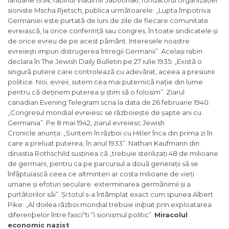
ianuarie 1934, rabinul Vladimir Jabotinski, fondatorul organizației
sioniste
Mscha Rjetsch
, publica urmãtoarele: „
Lupta împotriva
Germaniei este purtatã de luni de zile de fiecare comunitate
evreiascã, la orice conferințã sau congres, în toate sindicatele și
de orice evreu de pe acest pãmânt. Interesele noastre
evreiești impun distrugerea întregii Germanii
”. Același rabin
declara în
The Jewish Daily Bulletin
pe 27 iulie 1935: „
Existã o
singurã putere care controleazã cu adevãrat, aceea a presiunii
politice. Noi, evreii, sutem cea mai puternicã nație din lume
pentru cã deținem puterea și știm sã o folosim
”. Ziarul
canadian
Evening Telegram
scria la data de 26 februarie 1940:
„
Congresul mondial evreiesc se rãzboiește de șapte ani cu
Germania
”. Pe 8 mai 1942, ziarul evreiesc
Jewish
Cronicle
anunța: „
Suntem în rãzboi cu Hitler înca din prima zi în
care a preluat puterea, în anul 1933
”. Nathan Kaufmann din
dinastia Rothschild susținea cã „
trebuie sterilizați 48 de milioane
de germani, pentru ca pe parcursul a douã generații sã se
înfãptuiascã ceea ce altminteri ar costa milioane de vieți
umane și efoturi seculare: exterminarea germãnimii și a
purtãtorilor sãi
”. Și totul s-a întâmplat exact cum spunea Albert
Pike: „
Al doilea rãzboi mondial trebuie iniþiat prin exploatarea
diferenþelor între fasciºti ºi sionismul politic
”.
Miracolul
economic nazist