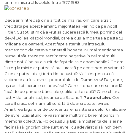
prim-ministru al Israelului între 1977-1983
Dacã ar fi întrebați cine a fost cel mai rãu om care a trãit
vreodatã pe acest Pãmânt, majoritatea l-ar indica pe Adolf
Hitler. Cu toții știm cã a vrut sã cucereascã lumea, pornind cel
de-Al Doilea Rãzboi Mondial, care a dus la moartea a peste 52
milioane de oameni. Acest fapt a stârnit ura întregului
mapamond de câteva generații încoace. Numai menționarea
numelui sãu trezește sentimente negative în cei mai mulți
dintre noi. Cine nu a auzit de faptele sale abominabile? Ce om
întreg la minte ar putea sã nu-l urascã pe acest nebun satanist?
Cine ar putea uita și ierta Holocaustul? Mai ales pentru cã
victimele au fost evreii, poporul ales de Dumnezeu! Dar, oare,
așa au stat lucrurile cu adevãrat? Oare istoria care ni se predã
încã de pe primele bãnci ale școlilor este realã? Oare chiar a
fost Hitler antihristul, încarnarea Satanei?
Poporul ales
Cei
care îl urãsc cel mai mult sunt, fãrã doar și poate, evreii.
Amintirea lagãrelor de concentrare naziste și a celor 6 milioane
de evrei uciși atunci le va rãmâne mult timp bine întipãritã în
memoria colectivã. Holocaustul și Biblia moștenitã de la ei ne
fac însã sã ignorãm cine sunt evreii cu adevãrat și sã închidem