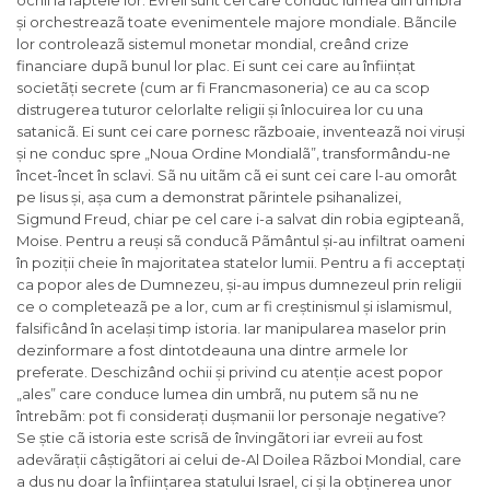
ochii la faptele lor. Evreii sunt cei care conduc lumea din umbrã
și orchestreazã toate evenimentele majore mondiale. Bãncile
lor controleazã sistemul monetar mondial, creând crize
financiare dupã bunul lor plac. Ei sunt cei care au înființat
societãți secrete (cum ar fi Francmasoneria) ce au ca scop
distrugerea tuturor celorlalte religii și înlocuirea lor cu una
satanicã. Ei sunt cei care pornesc rãzboaie, inventeazã noi viruși
și ne conduc spre „Noua Ordine Mondialã”, transformându-ne
încet-încet în sclavi. Sã nu uitãm cã ei sunt cei care l-au omorât
pe Iisus și, așa cum a demonstrat pãrintele psihanalizei,
Sigmund Freud, chiar pe cel care i-a salvat din robia egipteanã,
Moise. Pentru a reuși sã conducã Pãmântul și-au infiltrat oameni
în poziții cheie în majoritatea statelor lumii. Pentru a fi acceptați
ca popor ales de Dumnezeu, și-au impus dumnezeul prin religii
ce o completeazã pe a lor, cum ar fi creștinismul și islamismul,
falsificând în același timp istoria. Iar manipularea maselor prin
dezinformare a fost dintotdeauna una dintre armele lor
preferate. Deschizând ochii și privind cu atenție acest popor
„ales” care conduce lumea din umbrã, nu putem sã nu ne
întrebãm: pot fi considerați dușmanii lor personaje negative?
Se știe cã istoria este scrisã de învingãtori iar evreii au fost
adevãrații câștigãtori ai celui de-Al Doilea Rãzboi Mondial, care
a dus nu doar la înființarea statului Israel, ci și la obținerea unor