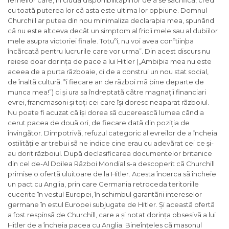
femeilor care, în ciuda disponibilitãþii lor de a se sacrifica, cred
cu toatã puterea lor cã asta este ultima lor opþiune. Domnul
Churchill ar putea din nou minimaliza declaraþia mea, spunând
cã nu este altceva decât un simptom al fricii mele sau al dubiilor
mele asupra victoriei finale. Totuºi, nu voi avea conºtiinþa
încãrcatã pentru lucrurile care vor urma
”. Din acest discurs nu
reiese doar dorința de pace a lui Hitler („
Ambiþia mea nu este
aceea de a purta rãzboaie, ci de a construi un nou stat social,
de înaltã culturã. ªi fiecare an de rãzboi mã þine departe de
munca mea!
”) ci și ura sa îndreptatã cãtre magnații financiari
evrei, francmasoni și toți cei care își doresc neaparat rãzboiul.
Nu poate fi acuzat cã își dorea sã cucereascã lumea când a
cerut pacea de douã ori, de fiecare datã din poziția de
învingãtor. Dimpotrivã, refuzul categoric al evreilor de a încheia
ostilitãțile ar trebui sã ne indice cine erau cu adevãrat cei ce și-
au dorit rãzboiul. Dupã declasificarea documentelor britanice
din cel de-Al Doilea Rãzboi Mondial s-a descoperit cã Churchill
primise o ofertã uluitoare de la Hitler. Acesta încerca sã încheie
un pact cu Anglia, prin care Germania retroceda teritoriile
cucerite în vestul Europei, în schimbul garantãrii intereselor
germane în estul Europei subjugate de Hitler. Și aceastã ofertã
a fost respinsã de Churchill, care a și notat dorința obsesivã a lui
Hitler de a încheia pacea cu Anglia. Bineînțeles cã masonul