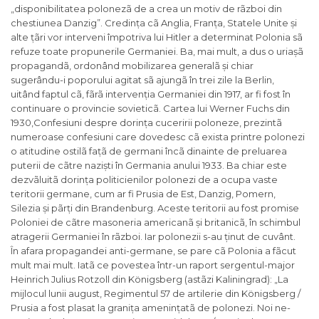
„
disponibilitatea polonezã de a crea un motiv de rãzboi din
chestiunea Danzig
”. Credința cã Anglia, Franța, Statele Unite și
alte țãri vor interveni împotriva lui Hitler a determinat Polonia sã
refuze toate propunerile Germaniei. Ba, mai mult, a dus o uriașã
propagandã, ordonând mobilizarea generalã și chiar
sugerându-i poporului agitat sã ajungã în trei zile la Berlin,
uitând faptul cã, fãrã intervenția Germaniei din 1917, ar fi fost în
continuare o provincie sovieticã. Cartea lui Werner Fuchs din
1930,
Confesiuni despre dorința cuceririi poloneze
, prezintã
numeroase confesiuni care dovedesc cã exista printre polonezi
o atitudine ostilã fațã de germani încã dinainte de preluarea
puterii de cãtre naziști în Germania anului 1933. Ba chiar este
dezvãluitã dorința politicienilor polonezi de a ocupa vaste
teritorii germane, cum ar fi Prusia de Est, Danzig, Pomern,
Silezia și pãrți din Brandenburg. Aceste teritorii au fost promise
Poloniei de cãtre masoneria americanã și britanicã, în schimbul
atragerii Germaniei în rãzboi. Iar polonezii s-au ținut de cuvânt.
În afara propagandei anti-germane, se pare cã Polonia a fãcut
mult mai mult. Iatã ce povestea într-un raport sergentul-major
Heinrich Julius Rotzoll din Königsberg (astãzi Kaliningrad): „
La
mijlocul lunii august, Regimentul 57 de artilerie din K
ö
nigsberg /
Prusia a fost plasat la granița amenințatã de polonezi. Noi ne-