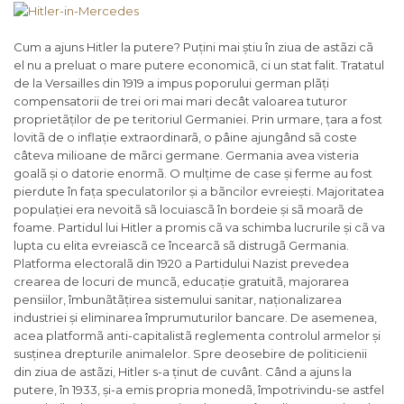
Cum a ajuns Hitler la putere? Puțini mai știu în ziua de astãzi cã
el nu a preluat o mare putere economicã, ci un stat falit. Tratatul
de la Versailles din 1919 a impus poporului german plãți
compensatorii de trei ori mai mari decât valoarea tuturor
proprietãților de pe teritoriul Germaniei. Prin urmare, țara a fost
lovitã de o inflație extraordinarã, o pâine ajungând sã coste
câteva milioane de mãrci germane. Germania avea visteria
goalã și o datorie enormã. O mulțime de case și ferme au fost
pierdute în fața speculatorilor și a bãncilor evreiești. Majoritatea
populației era nevoitã sã locuiascã în bordeie și sã moarã de
foame. Partidul lui Hitler a promis cã va schimba lucrurile și cã va
lupta cu elita evreiascã ce încearcã sã distrugã Germania.
Platforma electoralã din 1920 a Partidului Nazist prevedea
crearea de locuri de muncã, educație gratuitã, majorarea
pensiilor, îmbunãtãțirea sistemului sanitar, naționalizarea
industriei și eliminarea împrumuturilor bancare. De asemenea,
acea platformã anti-capitalistã reglementa controlul armelor și
susținea drepturile animalelor. Spre deosebire de politicienii
din ziua de astãzi, Hitler s-a ținut de cuvânt. Când a ajuns la
putere, în 1933, și-a emis propria monedã, împotrivindu-se astfel