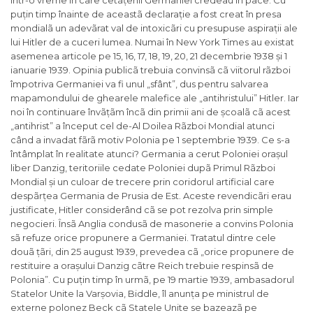
într-o vreme în care cetãțenii Germaniei credeau în pace. Cu
puțin timp înainte de aceastã declarație a fost creat în presa
mondialã un adevãrat val de intoxicãri cu presupuse aspirații ale
lui Hitler de a cuceri lumea. Numai în
New York Times
au existat
asemenea articole pe 15, 16, 17, 18, 19, 20, 21 decembrie 1938 și 1
ianuarie 1939. Opinia publicã trebuia convinsã cã viitorul rãzboi
împotriva Germaniei va fi unul „sfânt”, dus pentru salvarea
mapamondului de ghearele malefice ale „antihristului” Hitler. Iar
noi în continuare învãțãm încã din primii ani de școalã cã acest
„antihrist” a început cel de-Al Doilea Rãzboi Mondial atunci
când a invadat fãrã motiv Polonia pe 1 septembrie 1939. Ce s-a
întâmplat în realitate atunci? Germania a cerut Poloniei orașul
liber Danzig, teritoriile cedate Poloniei dupã Primul Rãzboi
Mondial și un culoar de trecere prin coridorul artificial care
despãrțea Germania de Prusia de Est. Aceste revendicãri erau
justificate, Hitler considerând cã se pot rezolva prin simple
negocieri. Însã Anglia condusã de masonerie a convins Polonia
sã refuze orice propunere a Germaniei. Tratatul dintre cele
douã țãri, din 25 august 1939, prevedea cã „
orice propunere de
restituire a orașului Danzig cãtre Reich trebuie respinsã de
Polonia
”. Cu puțin timp în urmã, pe 19 martie 1939, ambasadorul
Statelor Unite la Varșovia, Biddle, îl anunța pe ministrul de
externe polonez Beck cã Statele Unite se bazeazã pe