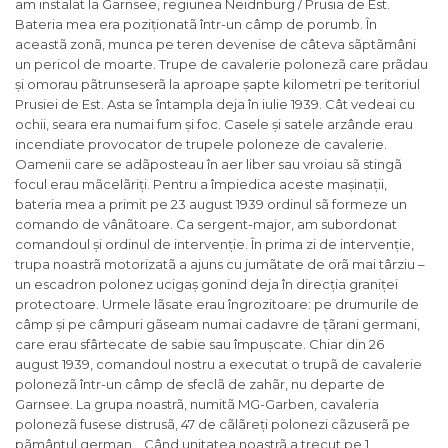
am instalat la Garnsee, regiunea Neidnburg / Prusia de Est.
Bateria mea era poziționatã într-un câmp de porumb. În
aceastã zonã, munca pe teren devenise de câteva sãptãmâni
un pericol de moarte. Trupe de cavalerie polonezã care prãdau
și omorau pãtrunseserã la aproape șapte kilometri pe teritoriul
Prusiei de Est. Asta se întampla deja în iulie 1939. Cât vedeai cu
ochii, seara era numai fum și foc. Casele și satele arzânde erau
incendiate provocator de trupele poloneze de cavalerie.
Oamenii care se adãposteau în aer liber sau vroiau sã stingã
focul erau mãcelãriți.
Pentru a împiedica aceste mașinații,
bateria mea a primit pe 23 august 1939 ordinul sã formeze un
comando de vânãtoare. Ca sergent-major, am subordonat
comandoul și ordinul de intervenție. În prima zi de intervenție,
trupa noastrã motorizatã a ajuns cu jumãtate de orã mai târziu –
un escadron polonez ucigaș gonind deja în direcția graniței
protectoare. Urmele lãsate erau îngrozitoare:
pe drumurile de
câmp și pe câmpuri gãseam numai cadavre de țãrani germani,
care erau sfârtecate de sabie sau împușcate. Chiar din 26
august 1939, comandoul nostru a executat o trupã de cavalerie
polonezã într-un câmp de sfeclã de zahãr, nu departe de
Garnsee. La grupa noastrã, numitã MG-Garben, cavaleria
polonezã fusese distrusã, 47 de cãlãreți polonezi cãzuserã pe
pãmântul german… Când unitatea noastrã a trecut pe 1