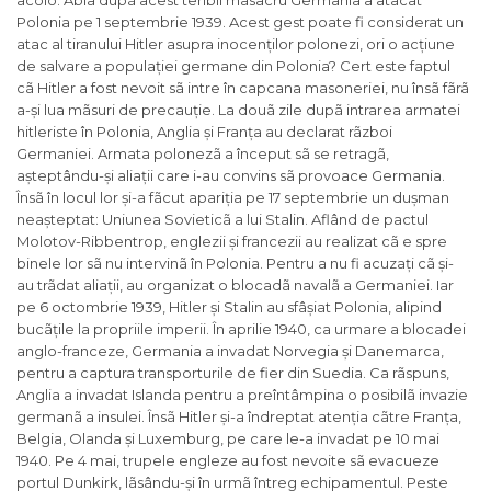
acolo. Abia dupã acest teribil masacru Germania a atacat
Polonia pe 1 septembrie 1939. Acest gest poate fi considerat un
atac al tiranului Hitler asupra inocenților polonezi, ori o acțiune
de salvare a populației germane din Polonia? Cert este faptul
cã Hitler a fost nevoit sã intre în capcana masoneriei, nu însã fãrã
a-și lua mãsuri de precauție. La douã zile dupã intrarea armatei
hitleriste în Polonia, Anglia și Franța au declarat rãzboi
Germaniei. Armata polonezã a început sã se retragã,
așteptându-și aliații care i-au convins sã provoace Germania.
Însã în locul lor și-a fãcut apariția pe 17 septembrie un dușman
neașteptat: Uniunea Sovieticã a lui Stalin. Aflând de pactul
Molotov-Ribbentrop, englezii și francezii au realizat cã e spre
binele lor sã nu intervinã în Polonia. Pentru a nu fi acuzați cã și-
au trãdat aliații, au organizat o blocadã navalã a Germaniei. Iar
pe 6 octombrie 1939, Hitler și Stalin au sfâșiat Polonia, alipind
bucãțile la propriile imperii. În aprilie 1940, ca urmare a blocadei
anglo-franceze, Germania a invadat Norvegia și Danemarca,
pentru a captura transporturile de fier din Suedia. Ca rãspuns,
Anglia a invadat Islanda pentru a preîntâmpina o posibilã invazie
germanã a insulei. Însã Hitler și-a îndreptat atenția cãtre Franța,
Belgia, Olanda și Luxemburg, pe care le-a invadat pe 10 mai
1940. Pe 4 mai, trupele engleze au fost nevoite sã evacueze
portul Dunkirk, lãsându-și în urmã întreg echipamentul. Peste