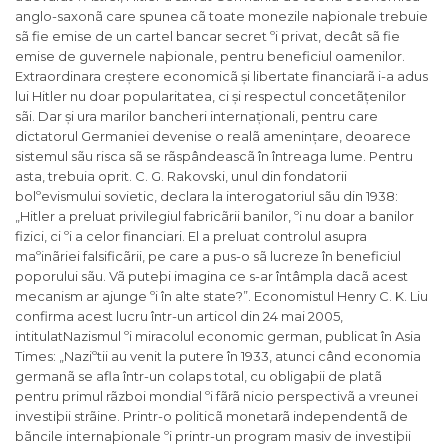
anglo-saxonã care spunea cã toate monezile naþionale trebuie
sã fie emise de un cartel bancar secret ºi privat, decât sã fie
emise de guvernele naþionale, pentru beneficiul oamenilor.
Extraordinara creștere economicã și libertate financiarã i-a adus
lui Hitler nu doar popularitatea, ci și respectul concetãțenilor
sãi. Dar și ura marilor bancheri internaționali, pentru care
dictatorul Germaniei devenise o realã amenințare, deoarece
sistemul sãu risca sã se rãspândeascã în întreaga lume. Pentru
asta, trebuia oprit. C. G. Rakovski, unul din fondatorii
bolºevismului sovietic, declara la interogatoriul sãu din 1938:
„
Hitler a preluat privilegiul fabricãrii banilor, ºi nu doar a banilor
fizici, ci ºi a celor financiari. El a preluat controlul asupra
maºinãriei falsificãrii, pe care a pus-o sã lucreze în beneficiul
poporului sãu. Vã puteþi imagina ce s-ar întâmpla dacã acest
mecanism ar ajunge ºi în alte state?
”. Economistul Henry C. K. Liu
confirma acest lucru într-un articol din 24 mai 2005,
intitulat
Nazismul ºi miracolul economic german
, publicat în
Asia
Times
: „
Naziºtii au venit la putere în 1933, atunci când economia
germanã se afla într-un colaps total, cu obligaþii de platã
pentru primul rãzboi mondial ºi fãrã nicio perspectivã a vreunei
investiþii strãine. Printr-o politicã monetarã independentã de
bãncile internaþionale ºi printr-un program masiv de investiþii