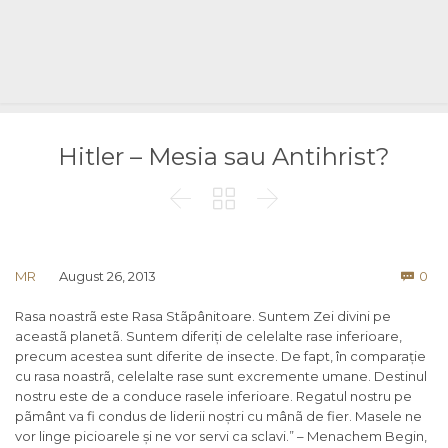
Hitler – Mesia sau Antihrist?



Co
MR
August 26, 2013
0

Rasa noastrã este Rasa Stãpânitoare. Suntem Zei divini pe
aceastã planetã. Suntem diferiți de celelalte rase inferioare,
precum acestea sunt diferite de insecte. De fapt, în comparație
cu rasa noastrã, celelalte rase sunt excremente umane. Destinul
nostru este de a conduce rasele inferioare. Regatul nostru pe
pãmânt va fi condus de liderii noștri cu mânã de fier. Masele ne
vor linge picioarele și ne vor servi ca sclavi.” – Menachem Begin,