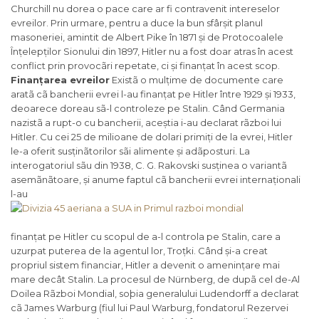
Churchill nu dorea o pace care ar fi contravenit intereselor
evreilor. Prin urmare, pentru a duce la bun sfârșit planul
masoneriei, amintit de Albert Pike în 1871 și de Protocoalele
Înțelepților Sionului din 1897, Hitler nu a fost doar atras în acest
conflict prin provocãri repetate, ci și finanțat în acest scop.
Finanțarea evreilor
Existã o mulțime de documente care
aratã cã bancherii evrei l-au finanțat pe Hitler între 1929 și 1933,
deoarece doreau sã-l controleze pe Stalin. Când Germania
nazistã a rupt-o cu bancherii, aceștia i-au declarat rãzboi lui
Hitler. Cu cei 25 de milioane de dolari primiți de la evrei, Hitler
le-a oferit susținãtorilor sãi alimente și adãposturi. La
interogatoriul sãu din 1938, C. G. Rakovski susținea o variantã
asemãnãtoare, și anume faptul cã bancherii evrei internaționali
l-au
finanțat pe Hitler cu scopul de a-l controla pe Stalin, care a
uzurpat puterea de la agentul lor, Troțki. Când și-a creat
propriul sistem financiar, Hitler a devenit o amenințare mai
mare decât Stalin. La procesul de Nürnberg, de dupã cel de-Al
Doilea Rãzboi Mondial, soþia generalului Ludendorff a declarat
cã James Warburg (fiul lui Paul Warburg, fondatorul Rezervei