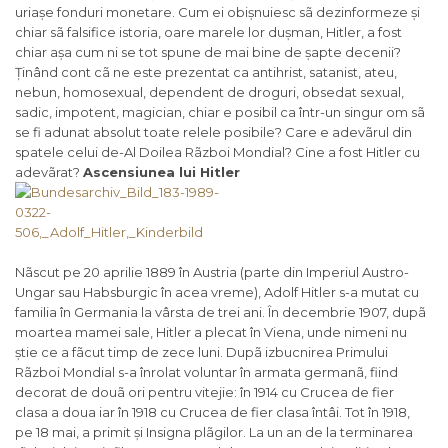
uriașe fonduri monetare. Cum ei obișnuiesc sã dezinformeze și
chiar sã falsifice istoria, oare marele lor dușman, Hitler, a fost
chiar așa cum ni se tot spune de mai bine de șapte decenii?
Ținând cont cã ne este prezentat ca antihrist, satanist, ateu,
nebun, homosexual, dependent de droguri, obsedat sexual,
sadic, impotent, magician, chiar e posibil ca într-un singur om sã
se fi adunat absolut toate relele posibile? Care e adevãrul din
spatele celui de-Al Doilea Rãzboi Mondial? Cine a fost Hitler cu
adevãrat?
Ascensiunea lui Hitler
Nãscut pe 20 aprilie 1889 în Austria (parte din Imperiul Austro-
Ungar sau Habsburgic în acea vreme), Adolf Hitler s-a mutat cu
familia în Germania la vârsta de trei ani. În decembrie 1907, dupã
moartea mamei sale, Hitler a plecat în Viena, unde nimeni nu
știe ce a fãcut timp de zece luni. Dupã izbucnirea Primului
Rãzboi Mondial s-a înrolat voluntar în armata germanã, fiind
decorat de douã ori pentru vitejie: în 1914 cu Crucea de fier
clasa a doua iar în 1918 cu Crucea de fier clasa întâi. Tot în 1918,
pe 18 mai, a primit și Insigna plãgilor. La un an de la terminarea