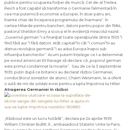
publice pentru ocuparea forþei de muncã, Cel de-al Treilea
Reich a fost capabil sã transforme o Germanie falimentarã în
cea mai puternicã economie a Europei, în doar patru ani,
înainte chiar de începerea programului de înarmare
”. În
cartea
Miliarde pentru bancheri, datorii pentru popor
din 1984,
pastorul Sheldon Emry a scos și el în evidențã miracolul nazist:
„
Guvernul german ºi-a finanþat toate operaþiunile dintre 1935 ºi
1945 fãrã aur ºi fãrã datorii. Atât capitaliºtii cât ºi comuniºtii au
distrus revoluþia germanã ºi au adus Europa înapoi sub
influenþa bancherilor
”. Acum putem înțelege ce l-a determinat
pe evreul american Eli Ravage sã declare cã „
poporul german
este primul condamnat la moarte
”. Sau de ce la 3 septembrie
1939, puțin dupã ce britanicii au declarat rãzboi Germaniei,
conducãtorul sioniștilor de atunci, Chaim Weismann, le-a oferit
o sutã de mii de soldați evrei pentru a lupta împotriva lui Hitler.
Atragerea Germaniei în rãzboi
„
Rãzboiul este un lucru hotãrât
”
, declara pe 24 aprilie 1939
William Christian Bullitt Jr., ambasadorul Statelor Unite la Paris,