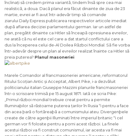
înclinați sã credem prima variantã, tindem însã spre cea mai
realisticã, a doua. Dacã planul era fãcut dinainte de ziua de 23
martie, evreii ar fi avut într-adevãr timp sã comande
ziarului
Daily Express
publicarea respectivelor articole imediat
dupã aflarea deciziei parlamentului german. Iar un astfel de
plan, pregãtit dinainte ca Hitler sã înceapã opresiunea evreilor,
ne aratã cã nu el este cel care a dat startul conflictului care a
dus la începerea celui de-Al Doilea Rãzboi Mondial. Sã fie vorba
într-adevãr despre un plan al evreilor realizat înainte ca Hitler sã
preia puterea?
Planul masoneriei
Marele Comandor al francmasoneriei americane, reformatorul
Ritului Scoțian Antic și Acceptat, Albert Pike, i-a dezvãluit
politicianului italian Giuseppe Mazzini planurile francmasoneriei
într-o scrisoare trimisã pe 15 august 1871. Iatã ce scria Pike:
„
Primul rãzboi mondial trebuie creat pentru a permite
Illuminaþilor sã rãstoarne puterea țarilor în Rusia ºi pentru a face
din acea þarã o fortãreaþã a comunismului ateu. Divergenþele
create de cãtre agenþii Illuminati între imperiul britanic ºi cel
german vor fi folosite pentru a porni acest rãzboi. La finele
acestui rãzboi va fi construit comunismul, iar acesta va fi mai