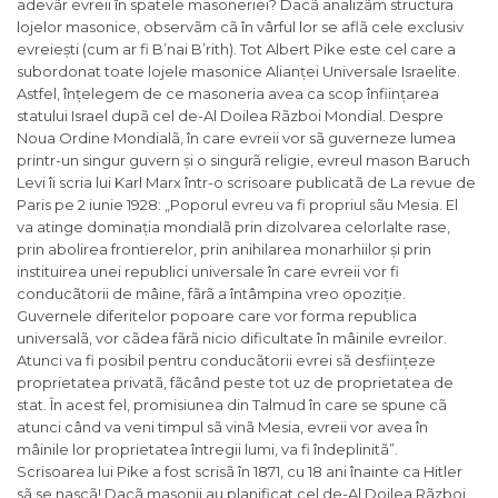
adevãr evreii în spatele masoneriei? Dacã analizãm structura
lojelor masonice, observãm cã în vârful lor se aflã cele exclusiv
evreiești (cum ar fi B’nai B’rith). Tot Albert Pike este cel care a
subordonat toate lojele masonice Alianței Universale Israelite.
Astfel, înțelegem de ce masoneria avea ca scop înființarea
statului Israel dupã cel de-Al Doilea Rãzboi Mondial. Despre
Noua Ordine Mondialã, în care evreii vor sã guverneze lumea
printr-un singur guvern și o singurã religie, evreul mason Baruch
Levi îi scria lui Karl Marx într-o scrisoare publicatã de
La revue de
Paris
pe 2 iunie 1928: „
Poporul evreu va fi propriul sãu Mesia. El
va atinge dominația mondialã prin dizolvarea celorlalte rase,
prin abolirea frontierelor, prin anihilarea monarhiilor și prin
instituirea unei republici universale în care evreii vor fi
conducãtorii de mâine, fãrã a întâmpina vreo opoziție.
Guvernele diferitelor popoare care vor forma republica
universalã, vor cãdea fãrã nicio dificultate în mâinile evreilor.
Atunci va fi posibil pentru conducãtorii evrei sã desființeze
proprietatea privatã, fãcând peste tot uz de proprietatea de
stat. În acest fel, promisiunea din Talmud în care se spune cã
atunci când va veni timpul sã vinã Mesia, evreii vor avea în
mâinile lor proprietatea întregii lumi, va fi îndeplinitã
”.
Scrisoarea lui Pike a fost scrisã în 1871, cu 18 ani înainte ca Hitler
sã se nascã! Dacã masonii au planificat cel de-Al Doilea Rãzboi