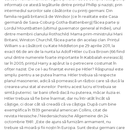
informații ce atestã legãturile dintre prințul Phillip și naziști, prin
intermediul surorilor sale cãsãtorite cu prinți germani. Din
familia regalã britanicã de Windsor (ce în realitate este Casa
germanã de Saxa-Coburg-Gotha-Battenberg) fãcea parte și
Lordul Mountbatten (ultimul guvernator general al Indiei), unul
dintre membrii clanului Rothschild. Mama prim-ministrului Marii
Britanii, Winston Churchill, fãcea parte din același clan. Prințul
William s-a cãsãtorit cu Kate Middleton pe 29 aprilie 2011, la
exact 66 de ani de la nunta lui Adolf Hitler cu Eva Brown (66 fiind
unul dintre numerele foarte importante în Kabbalah evreiascã).
Iar în 2005, prințul Harry a apãrut la o petrecere costumat în
ofițer nazist. De ce l-au finanțat evreii pe Hitler? Rãspunsul este
simplu: pentru a se putea înarma. Hitler trebuia sã respecte
planul masoneriei, adicã sã porneascã un rãzboi care sã ducã la
crearea unui stat al evreilor. Pentru acest lucru el trebuia se
simtã puternic. Iar banii oferã dacã nu puterea, mãcar iluzia ei.
Hitler trebuia sã fie bine înarmat, dar nu într-atât încât sã
câștige, ci doar cât sã creadã cã va câștiga. Dupã cum bine
exemplifica în 1939 generalul american Collins, citat de
revista
Hessische / Niedersächsische Allgemeine
din 24
octombrie 1981: „
Este de ajuns sã furnizãm armament, nu
trebuie sã moarã și fiii noștri în Europa. Sunt destui germani care