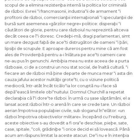
scopul de a elimina rezistenþa internã la politica lor criminalã
de rãzboi. Evreii ºi francmasonii, industriaºii de armament ºi
profitorii de rãzboi, comercianþii internaþionali ºi speculanþii de
bursã sunt asemenea «gãrzilor negre» politice: disperaþi ºi
cãutãtori de glorie, pentru care rãzboiul nu reprezintã altceva
decât ceea ce îºi doresc. Credeþi-mã, dragi parlamentari, simt
un mare dezgust faþã de aceºti distrugãtori de oameni ºi þãri,
lipsiþi de scrupule. E aproape dureros pentru mine cã am fost
ales de Providenþã pentru a-i înlãtura pe aceºti oameni care
ne-au pus în genunchi. Ambiþia mea nu este aceea de a purta
rãzboaie, ci de a construi un nou stat social, de înaltã culturã. ªi
fiecare an de rãzboi mã þine departe de munca mea! ªi asta din
cauza jafului acestor nulitãþi groteºti, cu o viziune politicã
mediocrã, într-atât încât ticãloºia lor coruptã nu-i face sã
depãºeascã limitele obiºnuitului. Domnul Churchill a repetat
declaraþia cã îºi doreºte rãzboi. În urmã cu șase sãptãmâni, el a
lansat acest rãzboi într-o arenã în care se crede tare. Un rãzboi
aerian împotriva populaþiei civile, sub sloganul înºelãtor: «un
rãzboi împotriva obiectivelor militare». Începând cu Freiburg,
aceste obiective s-au dovedit a fi oraºe deschise, pieþe, sate,
case, spitale, ºcoli, grãdiniþe ºi orice decid ei sã loveascã. Pânã
acum am rãspuns limitat la aceste atacuri. Deºi nu e în intenþia