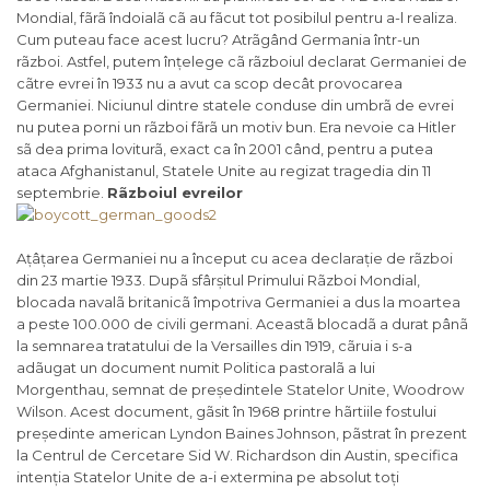
Mondial, fãrã îndoialã cã au fãcut tot posibilul pentru a-l realiza.
Cum puteau face acest lucru? Atrãgând Germania într-un
rãzboi. Astfel, putem înțelege cã rãzboiul declarat Germaniei de
cãtre evrei în 1933 nu a avut ca scop decât provocarea
Germaniei. Niciunul dintre statele conduse din umbrã de evrei
nu putea porni un rãzboi fãrã un motiv bun. Era nevoie ca Hitler
sã dea prima loviturã, exact ca în 2001 când, pentru a putea
ataca Afghanistanul, Statele Unite au regizat tragedia din 11
septembrie.
Rãzboiul evreilor
Ațâțarea Germaniei nu a început cu acea declarație de rãzboi
din 23 martie 1933. Dupã sfârșitul Primului Rãzboi Mondial,
blocada navalã britanicã împotriva Germaniei a dus la moartea
a peste 100.000 de civili germani. Aceastã blocadã a durat pânã
la semnarea tratatului de la Versailles din 1919, cãruia i s-a
adãugat un document numit
Politica pastoralã a lui
Morgenthau
, semnat de președintele Statelor Unite, Woodrow
Wilson. Acest document, gãsit în 1968 printre hãrtiile fostului
președinte american Lyndon Baines Johnson, pãstrat în prezent
la Centrul de Cercetare Sid W. Richardson din Austin, specifica
intenția Statelor Unite de a-i extermina pe absolut toți