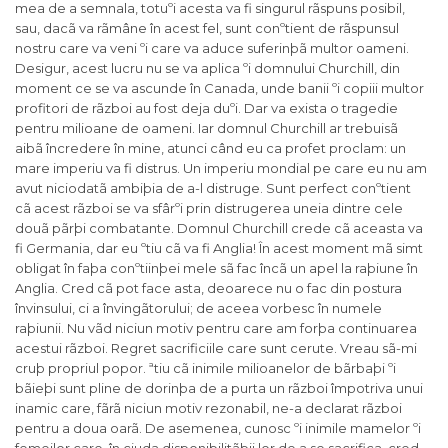
mea de a semnala, totuºi acesta va fi singurul rãspuns posibil,
sau, dacã va rãmâne în acest fel, sunt conºtient de rãspunsul
nostru care va veni ºi care va aduce suferinþã multor oameni.
Desigur, acest lucru nu se va aplica ºi domnului Churchill, din
moment ce se va ascunde în Canada, unde banii ºi copiii multor
profitori de rãzboi au fost deja duºi. Dar va exista o tragedie
pentru milioane de oameni. Iar domnul Churchill ar trebuisã
aibã încredere în mine, atunci când eu ca profet proclam: un
mare imperiu va fi distrus. Un imperiu mondial pe care eu nu am
avut niciodatã ambiþia de a-l distruge. Sunt perfect conºtient
cã acest rãzboi se va sfârºi prin distrugerea uneia dintre cele
douã pãrþi combatante. Domnul Churchill crede cã aceasta va
fi Germania, dar eu ºtiu cã va fi Anglia! În acest moment mã simt
obligat în faþa conºtiinþei mele sã fac încã un apel la raþiune în
Anglia. Cred cã pot face asta, deoarece nu o fac din postura
învinsului, ci a învingãtorului; de aceea vorbesc în numele
raþiunii. Nu vãd niciun motiv pentru care am forþa continuarea
acestui rãzboi. Regret sacrificiile care sunt cerute. Vreau sã-mi
cruþ propriul popor. ªtiu cã inimile milioanelor de bãrbaþi ºi
bãieþi sunt pline de dorinþa de a purta un rãzboi împotriva unui
inamic care, fãrã niciun motiv rezonabil, ne-a declarat rãzboi
pentru a doua oarã. De asemenea, cunosc ºi inimile mamelor ºi