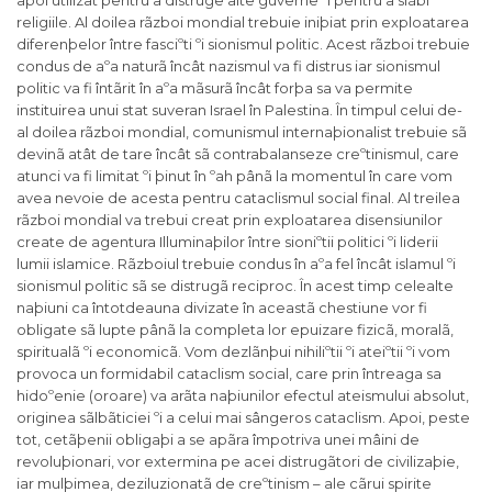
apoi utilizat pentru a distruge alte guverne ºi pentru a slãbi
religiile. Al doilea rãzboi mondial trebuie iniþiat prin exploatarea
diferenþelor între fasciºti ºi sionismul politic. Acest rãzboi trebuie
condus de aºa naturã încât nazismul va fi distrus iar sionismul
politic va fi întãrit în aºa mãsurã încât forþa sa va permite
instituirea unui stat suveran Israel în Palestina. În timpul celui de-
al doilea rãzboi mondial, comunismul internaþionalist trebuie sã
devinã atât de tare încât sã contrabalanseze creºtinismul, care
atunci va fi limitat ºi þinut în ºah pânã la momentul în care vom
avea nevoie de acesta pentru cataclismul social final. Al treilea
rãzboi mondial va trebui creat prin exploatarea disensiunilor
create de agentura Illuminaþilor între sioniºtii politici ºi liderii
lumii islamice. Rãzboiul trebuie condus în aºa fel încât islamul ºi
sionismul politic sã se distrugã reciproc. În acest timp celealte
naþiuni ca întotdeauna divizate în aceastã chestiune vor fi
obligate sã lupte pânã la completa lor epuizare fizicã, moralã,
spiritualã ºi economicã. Vom dezlãnþui nihiliºtii ºi ateiºtii ºi vom
provoca un formidabil cataclism social, care prin întreaga sa
hidoºenie (oroare) va arãta naþiunilor efectul ateismului absolut,
originea sãlbãticiei ºi a celui mai sângeros cataclism. Apoi, peste
tot, cetãþenii obligaþi a se apãra împotriva unei mâini de
revoluþionari, vor extermina pe acei distrugãtori de civilizaþie,
iar mulþimea, deziluzionatã de creºtinism – ale cãrui spirite