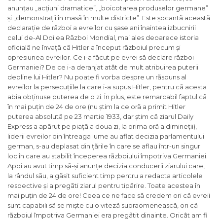
anunțau „
acțiuni dramatice
”, „
boicotarea produselor germane
”
și „
demonstrații în masã în multe districte
”. Este șocantã aceastã
declarație de rãzboi a evreilor cu șase ani înaintea izbucnirii
celui de-Al Doilea Rãzboi Mondial, mai ales deoarece istoria
oficialã ne învațã cã Hitler a început rãzboiul precum și
opresiunea evreilor. Ce i-a fãcut pe evrei sã declare rãzboi
Germaniei? De ce i-a deranjat atât de mult atribuirea puterii
depline lui Hitler? Nu poate fi vorba despre un rãspuns al
evreilor la persecuțiile la care i-a supus Hitler, pentru cã acesta
abia obținuse puterea de o zi. În plus, este remarcabil faptul cã
în mai puțin de 24 de ore (nu știm la ce orã a primit Hitler
puterea absolutã pe 23 martie 1933, dar știm cã ziarul
Daily
Express
a apãrut pe piațã a doua zi, la prima orã a dimineții),
liderii evreilor din întreaga lume au aflat decizia parlamentului
german, s-au deplasat din țãrile în care se aflau într-un singur
loc în care au stabilit începerea rãzboiului împotriva Germaniei.
Apoi au avut timp sã-și anunțe decizia conducerii ziarului care,
la rândul sãu, a gãsit suficient timp pentru a redacta articolele
respective și a pregãti ziarul pentru tipãrire. Toate acestea în
mai puțin de 24 de ore! Ceea ce ne face sã credem ori cã evreii
sunt capabili sã se miște cu o vitezã supraomeneascã, ori cã
rãzboiul împotriva Germaniei era pregãtit dinainte. Oricât am fi