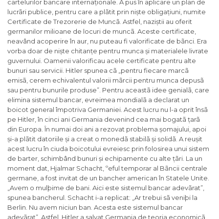
cartelurilor bancare internaționale. A pus în aplicare un plan de
lucrãri publice, pentru care a plãtit prin niște obligațiuni, numite
Certificate de Trezorerie de Muncã. Astfel, naziștii au oferit
germanilor milioane de locuri de muncã. Aceste certificate,
neavând acoperire în aur, nu puteau fi valorificate de bãnci. Era
vorba doar de niște chitanțe pentru munca și materialele livrate
guvernului. Oamenii valorificau acele certificate pentru alte
bunuri sau servicii. Hitler spunea cã „
pentru fiecare marcã
emisã, cerem echivalentul valorii mãrcii pentru munca depusã
sau pentru bunurile produse
”. Pentru aceastã idee genialã, care
elimina sistemul bancar, evreimea mondialã a declarat un
boicot general împotriva Germaniei. Acest lucru nu l-a oprit însã
pe Hitler, în cinci ani Germania devenind cea mai bogatã țarã
din Europa. În numai doi ani a rezovat problema șomajului, apoi
și-a plãtit datoriile și a creat o monedã stabilã și solidã. A reușit
acest lucru în ciuda boicotului evreiesc prin folosirea unui sistem
de barter, schimbând bunuri și echipamente cu alte țãri. La un
moment dat, Hjalmar Schacht, ºeful temporar al Bãncii centrale
germane, a fost invitat de un bancher american în Statele Unite.
„
Avem o mulþime de bani. Aici este sistemul bancar adevãrat
”,
spunea bancherul. Schacht i-a replicat: „
Ar trebui sã veniþi la
Berlin. Nu avem niciun ban. Acesta este sistemul bancar
adevãrat
”. Astfel, Hitler a salvat Germania de teoria economicã