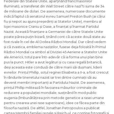
Federale din Statele Unite, aparținând francmasonilor
Illuminati), a transferat din Wall Street cãtre naziºti suma de 34
de milioane de dolari. De asemenea, numeroase documente
indicã faptul cã senatorul evreu Samuel Preston Bush (ai cãrui
fiu și nepot au ajuns președinți ai Statelor Unite), membru al
lojei masonice Craniu și Oase, a finanțat și înarmat Partidul
Nazist. Aceastã finanțare a Germaniei de cãtre Statele Unite
poate pãrea puțin bizarã, ținând cont cã aceste douã state au
fost rivale în cel de-Al Doilea Rãzboi Mondial. Dar când vedem
și cã zvastica, emblema naziștilor, fusese deja folositã în Primul
Rãzboi Mondial ca simbol al Diviziei 45 Aeriene a Statelor Unite
ale Americii, totul pare într-adevãr cã ia forma unui plan bine
pus la punct. Hitler a avut legãturi și cu casa regalã britanicã,
deși aceasta este condusã de cãtre marii sãi dușmani, liderii
evreilor. Prințul Phillip, soțul reginei Elisabeta a II-a, a fost crescut
în rândurile tineretului nazist iar trei dintre cumnații sãi au
devenit membri importanți ai Partidului Nazist. De asemenea,
prințul Phillip militeazã în favoarea mãsurilor criminale de
reducere a populației mondiale, susținând în mod public
eugenia (îmbunãtãțirea prin metode genetice a rasei umane
pentru crearea unei rase superioare), idee ce fãcea parte din
filosofia nazistã. De altfel, Jonathan Petropoulos a publicat
cartea
Membrii familiei regale și Reich-ul
, ce conține fotografii și