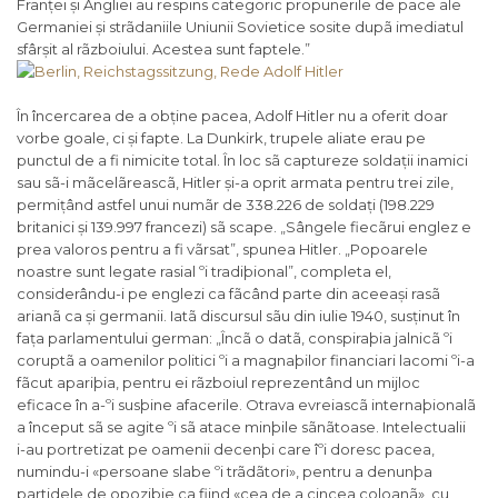
Franței și Angliei au respins categoric propunerile de pace ale
Germaniei și strãdaniile Uniunii Sovietice sosite dupã imediatul
sfârșit al rãzboiului. Acestea sunt faptele.
”
În încercarea de a obține pacea, Adolf Hitler nu a oferit doar
vorbe goale, ci și fapte. La Dunkirk, trupele aliate erau pe
punctul de a fi nimicite total. În loc sã captureze soldații inamici
sau sã-i mãcelãreascã, Hitler și-a oprit armata pentru trei zile,
permițând astfel unui numãr de 338.226 de soldați (198.229
britanici și 139.997 francezi) sã scape. „
Sângele fiecãrui englez e
prea valoros pentru a fi vãrsat
”, spunea Hitler. „
Popoarele
noastre sunt legate rasial ºi tradiþional
”, completa el,
considerându-i pe englezi ca fãcând parte din aceeași rasã
arianã ca și germanii. Iatã discursul sãu din iulie 1940, susținut în
fața parlamentului german: „
Încã o datã, conspiraþia jalnicã ºi
coruptã a oamenilor politici ºi a magnaþilor financiari lacomi ºi-a
fãcut apariþia, pentru ei rãzboiul reprezentând un mijloc
eficace în a-ºi susþine afacerile. Otrava evreiascã internaþionalã
a început sã se agite ºi sã atace minþile sãnãtoase. Intelectualii
i-au portretizat pe oamenii decenþi care îºi doresc pacea,
numindu-i «persoane slabe ºi trãdãtori», pentru a denunþa
partidele de opoziþie ca fiind «cea de a cincea coloanã», cu