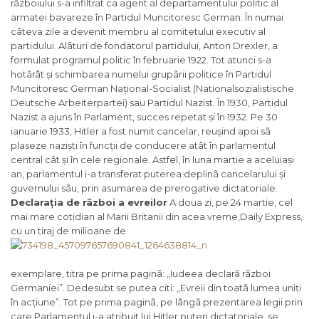
rãzboiului s-a infiltrat ca agent al departamentului politic al
armatei bavareze în Partidul Muncitoresc German. În numai
câteva zile a devenit membru al comitetului executiv al
partidului. Alãturi de fondatorul partidului, Anton Drexler, a
formulat programul politic în februarie 1922. Tot atunci s-a
hotãrât și schimbarea numelui grupãrii politice în Partidul
Muncitoresc German Național-Socialist (
Nationalsozialistische
Deutsche Arbeiterpartei
) sau Partidul Nazist. În 1930, Partidul
Nazist a ajuns în Parlament, succes repetat și în 1932. Pe 30
ianuarie 1933, Hitler a fost numit cancelar, reușind apoi sã
plaseze naziști în funcții de conducere atât în parlamentul
central cât și în cele regionale. Astfel, în luna martie a aceluiași
an, parlamentul i-a transferat puterea deplinã cancelarului și
guvernului sãu, prin asumarea de prerogative dictatoriale.
Declarația de rãzboi a evreilor
A doua zi, pe 24 martie, cel
mai mare cotidian al Marii Britanii din acea vreme,
Daily Express
,
cu un tiraj de milioane de
exemplare, titra pe prima paginã: „
Iudeea declarã rãzboi
Germaniei
”. Dedesubt se putea citi: „
Evreii din toatã lumea uniți
în acțiune
”. Tot pe prima paginã, pe lângã prezentarea legii prin
care Parlamentul i-a atribuit lui Hitler puteri dictatoriale, se