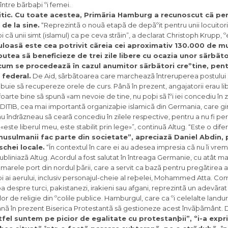
ntre bãrbaþi ºi femei.
itic. Cu toate acestea, Primãria Hamburg a recunoscut cã pen
de la sine.
“Reprezintã o nouã etapã de depãºit pentru unii locuitor
i cã unii simt (islamul) ca pe ceva strãin”, a declarat Christoph Krupp, 
oasã este cea potrivit cãreia cei aproximativ 130.000 de m
tea sã beneficieze de trei zile libere cu ocazia unor sãrbãtor
ºa cum se procedeazã în cazul anumitor sãrbãtori creºtine, pen
l federal.
De Aid, sãrbãtoarea care marcheazã întreruperea postului 
buie sã recupereze orele de curs. Pânã în prezent, angajatorii erau li
oarte bine sã spunã «am nevoie de tine, nu poþi sã îºi iei concediu în 
e DITIB, cea mai importantã organizaþie islamicã din Germania, care g
 îndrãzneau sã cearã concediu în zilele respective, pentru a nu fi p
«este liberul meu, este stabilit prin lege»”, continuã Altug. “Este o dif
usulmanii fac parte din societate”, apreciazã Daniel Abdin, 
chei locale.
“În contextul în care ei au adesea impresia cã nu îi vrem 
bliniazã Altug. Acordul a fost salutat în întreaga Germanie, cu atât ma
marele port din nordul þãrii, care a servit ca bazã pentru pregãtirea 
aþi ai aerului, inclusiv personajul-cheie al reþelei, Mohammed Atta. C
despre turci, pakistanezi, irakieni sau afgani, reprezintã un adevãra
or de religie din ºcolile publice. Hamburgul, care ca ºi celelalte landu
ânã în prezent Biserica Protestantã sã gestioneze acest învãþãmânt.
tfel suntem pe picior de egalitate cu protestanþii”, ºi-a exp