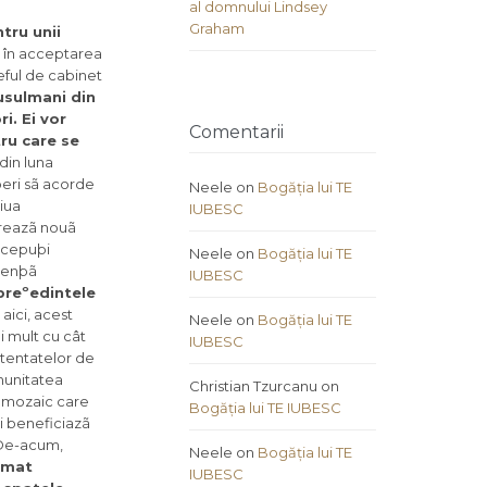
al domnului Lindsey
Graham
tru unii
i în acceptarea
ºeful de cabinet
usulmani din
i. Ei vor
Comentarii
tru care se
din luna
beri sã acorde
Neele
on
Bogăția lui TE
ziua
IUBESC
ireazã nouã
ercepuþi
Neele
on
Bogăția lui TE
erenþã
IUBESC
preºedintele
aici, acest
Neele
on
Bogăția lui TE
i mult cu cât
IUBESC
atentatelor de
omunitatea
Christian Tzurcanu
on
t mozaic care
Bogăția lui TE IUBESC
ri beneficiazã
 De-acum,
Neele
on
Bogăția lui TE
rimat
IUBESC