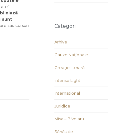
 spatele
tate”,
bliniazã
i sunt
are sau cursuri
Categorii
Arhive
Cauze Naţionale
Creaţie literară
Intense Light
international
Juridice
Misa – Bivolaru
Sănătate