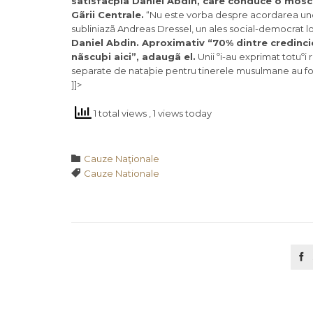
satisfacþia Daniel Abdin, care conduce o mosch
Gãrii Centrale.
“Nu este vorba despre acordarea unor 
subliniazã Andreas Dressel, un ales social-democrat l
Daniel Abdin. Aproximativ “70% dintre credinci
nãscuþi aici”, adaugã el.
Unii ºi-au exprimat totuºi
separate de nataþie pentru tinerele musulmane au fost
]]>
1 total views
, 1 views today
Category

Cauze Naţionale
Tags

Cauze Nationale
