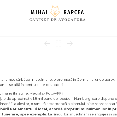
Skip
to
content



anumite sãrbãtori musulmane, o premierã în Germania, unde aproxima
lamul se aflã în centrul unor dezbateri.
ulmane (Imagine: Mediafax Foto/AFP)
aþie de aproximativ 1,8 milioane de locuitori, Hamburg, care dispune d
manã ºi a alevilor, o ramurã heterodoxã a islamului, bine reprezentatã 
bãrii Parlamentului local, acordã drepturi musulmanilor în pr
or funerare, spre exemplu.
La rândul lor, musulmanii se angajeazã s