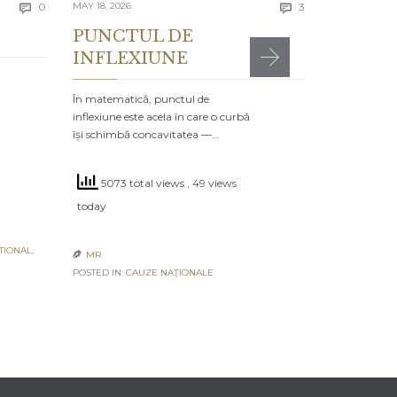
Comments
Comments
today
0
MAY 18, 2026
3


PUNCTUL DE
INFLEXIUNE
MR

POSTED IN:
CA
În matematică, punctul de
inflexiune este acela în care o curbă
își schimbă concavitatea —…
5073 total views
, 49 views
today
TIONAL
,
MR

POSTED IN:
CAUZE NAŢIONALE