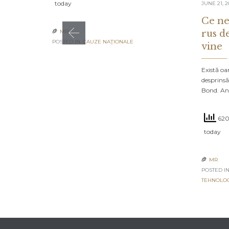
today
JUNE 21, 2
Ce ne
rus d
MR

POSTED IN:
CAUZE NAŢIONALE
vine
Există oa
desprinsă
Bond. An
620
today
MR

POSTED IN
TEHNOLO