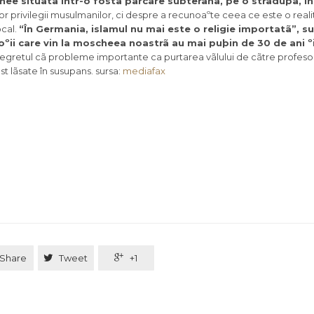
ee situatã într-o fostã parcare subteranã, pe o strãduþã, în
privilegii musulmanilor, ci despre a recunoaºte ceea ce este o reali
ocal.
“În Germania, islamul nu mai este o religie importatã”, su
oºii care vin la moscheea noastrã au mai puþin de 30 de ani º
 regretul cã probleme importante ca purtarea vãlului de cãtre profeso
 lãsate în susupans. sursa:
mediafax
Share

Tweet

+1