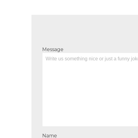
Message
Name