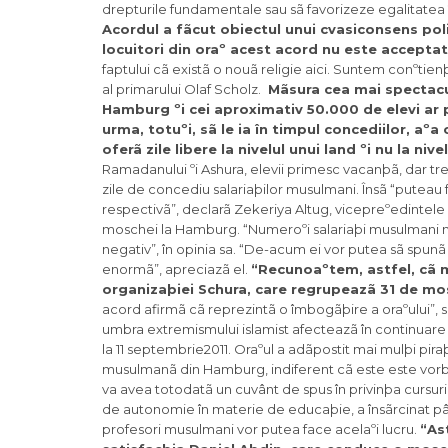
drepturile fundamentale sau sã favorizeze egalitatea î
Acordul a fãcut obiectul unui cvasiconsens pol
locuitori din oraº acest acord nu este acceptat 
faptului cã existã o nouã religie aici. Suntem conºtienþ
al primarului Olaf Scholz.
Mãsura cea mai spectacul
Hamburg ºi cei aproximativ 50.000 de elevi ar pu
urma, totuºi, sã le ia în timpul concediilor, a
oferã zile libere la nivelul unui land ºi nu la nive
Ramadanului ºi Ashura, elevii primesc vacanþã, dar tre
zile de concediu salariaþilor musulmani. Însã “puteau f
respectivã”, declarã Zekeriya Altug, vicepreºedintel
moschei la Hamburg. “Numeroºi salariaþi musulmani nu
negativ”, în opinia sa. “De-acum ei vor putea sã spunã 
enormã”, apreciazã el.
“Recunoaºtem, astfel, cã m
organizaþiei Schura, care regrupeazã 31 de mos
acord afirmã cã reprezintã o îmbogãþire a oraºului”, su
umbra extremismului islamist afecteazã în continuare 
la 11 septembrie2011. Oraºul a adãpostit mai mulþi pir
musulmanã din Hamburg, indiferent cã este este vorba 
va avea totodatã un cuvânt de spus în privinþa cursuril
de autonomie în materie de educaþie, a însãrcinat p
profesori musulmani vor putea face acelaºi lucru.
“As