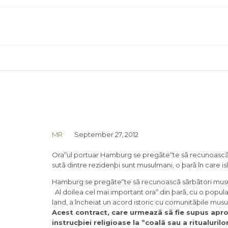
MR
September 27, 2012
Oraºul portuar Hamburg se pregãteºte sã recunoascã 
sutã dintre rezidenþi sunt musulmani, o þarã în care is
Hamburg se pregãteºte sã recunoascã sãrbãtori mus
Al doilea cel mai important oraº din þarã, cu o popul
land, a încheiat un acord istoric cu comunitãþile musul
Acest contract, care urmeazã sã fie supus apro
instrucþiei religioase la ºcoalã sau a ritualuril