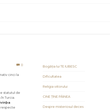
Comments
0

Bogăția lui TE IUBESC
tiv cinci la
Dificultatea
Religia viitorului
e statutul de
CINE ȚINE PÂINEA
în Turcia.
ivinþa
Despre misteriosul deces
ã respecte