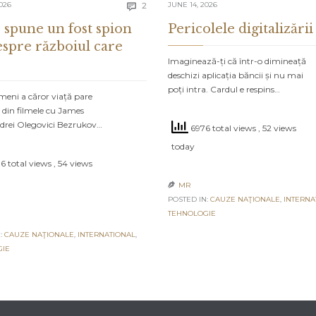
Comments
026
2
JUNE 14, 2026

 spune un fost spion
Pericolele digitalizării
espre războiul care
Imaginează-ți că într-o dimineață
deschizi aplicația băncii și nu mai
poți intra. Cardul e respins…
meni a căror viață pare
 din filmele cu James
drei Olegovici Bezrukov…
6976 total views
, 52 views
today
6 total views
, 54 views
MR

POSTED IN:
CAUZE NAŢIONALE
,
INTERNA
TEHNOLOGIE
:
CAUZE NAŢIONALE
,
INTERNATIONAL
,
GIE