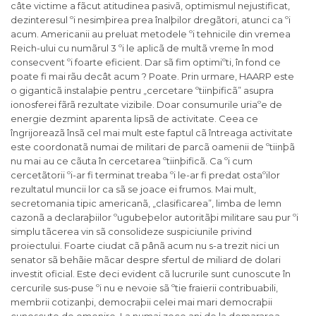
câte victime a fãcut atitudinea pasivã, optimismul nejustificat,
dezinteresul ºi nesimþirea prea înalþilor dregãtori, atunci ca ºi
acum. Americanii au preluat metodele ºi tehnicile din vremea
Reich-ului cu numãrul 3 ºi le aplicã de multã vreme în mod
consecvent ºi foarte eficient. Dar sã fim optimiºti, în fond ce
poate fi mai rãu decât acum ? Poate. Prin urmare, HAARP este
o giganticã instalaþie pentru „cercetare ºtiinþificã” asupra
ionosferei fãrã rezultate vizibile. Doar consumurile uriaºe de
energie dezmint aparenta lipsã de activitate. Ceea ce
îngrijoreazã însã cel mai mult este faptul cã întreaga activitate
este coordonatã numai de militari de parcã oamenii de ºtiinþã
nu mai au ce cãuta în cercetarea ºtiinþificã. Ca ºi cum
cercetãtorii ºi-ar fi terminat treaba ºi le-ar fi predat ostaºilor
rezultatul muncii lor ca sã se joace ei frumos. Mai mult,
secretomania tipic americanã, „clasificarea”, limba de lemn
cazonã a declaraþiilor ºugubeþelor autoritãþi militare sau pur ºi
simplu tãcerea vin sã consolideze suspiciunile privind
proiectului. Foarte ciudat cã pânã acum nu s-a trezit nici un
senator sã behãie mãcar despre sfertul de miliard de dolari
investit oficial. Este deci evident cã lucrurile sunt cunoscute în
cercurile sus-puse ºi nu e nevoie sã ºtie fraierii contribuabili,
membrii cotizanþi, democraþii celei mai mari democraþii