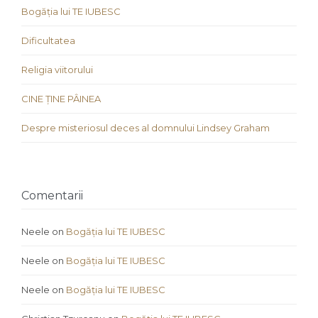
Bogăția lui TE IUBESC
Dificultatea
Religia viitorului
CINE ȚINE PÂINEA
Despre misteriosul deces al domnului Lindsey Graham
Comentarii
Neele
on
Bogăția lui TE IUBESC
Neele
on
Bogăția lui TE IUBESC
Neele
on
Bogăția lui TE IUBESC