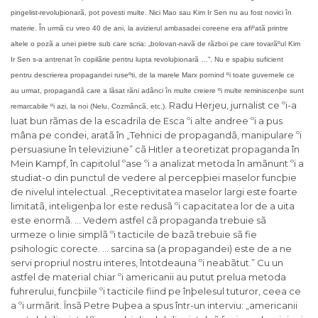
pingelist-revoluþionarã, pot povesti multe. Nici Mao sau Kim Ir Sen nu au fost novici în
materie. În urmã cu vreo 40 de ani, la avizierul ambasadei coreene era afiºatã printre
altele o pozã a unei pietre sub care scria: „bolovan-navã de rãzboi pe care tovarãºul Kim
Ir Sen s-a antrenat în copilãrie pentru lupta revoluþionarã …”. Nu e spaþiu suficient
pentru descrierea propagandei ruseºti, de la marele Marx pornind ºi toate guvernele ce
au urmat, propagandã care a lãsat rãni adânci în multe creiere ºi multe reminiscenþe sunt
Radu Herjeu, jurnalist ce ºi-a
remarcabile ºi azi, la noi (Nelu, Cozmâncã, etc.).
luat bun rãmas de la escadrila de Esca ºi alte andree ºi a pus
mâna pe condei, aratã în „Tehnici de propagandã, manipulare ºi
persuasiune în televiziune” cã Hitler a teoretizat propaganda în
Mein Kampf, în capitolul ºase ºi a analizat metoda în amãnunt ºi a
studiat-o din punctul de vedere al percepþiei maselor funcþie
de nivelul intelectual. „Receptivitatea maselor largi este foarte
limitatã, inteligenþa lor este redusã ºi capacitatea lor de a uita
este enormã. … Vedem astfel cã propaganda trebuie sã
urmeze o linie simplã ºi tacticile de bazã trebuie sã fie
psihologic corecte. … sarcina sa (a propagandei) este de a ne
servi propriul nostru interes, întotdeauna ºi neabãtut.” Cu un
astfel de material chiar ºi americanii au putut prelua metoda
fuhrerului, funcþiile ºi tacticile fiind pe înþelesul tuturor, ceea ce
a ºi urmãrit. Însã Petre Þuþea a spus într-un interviu: „americanii