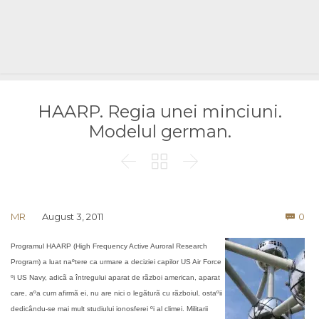
HAARP. Regia unei minciuni.
Modelul german.



Co
MR
August 3, 2011
0

Programul HAARP (High Frequency Active Auroral Research
Program) a luat naºtere ca urmare a deciziei capilor US Air Force
ºi US Navy, adicã a întregului aparat de rãzboi american, aparat
care, aºa cum afirmã ei, nu are nici o legãturã cu rãzboiul, ostaºii
dedicându-se mai mult studiului ionosferei ºi al climei. Militarii