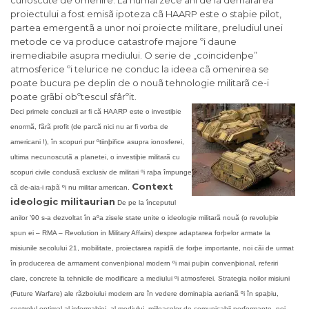
cunoscute de omenire. La numai zece ani de la demararea
proiectului a fost emisã ipoteza cã HAARP este o staþie pilot,
partea emergentã a unor noi proiecte militare, preludiul unei
metode ce va produce catastrofe majore ºi daune
iremediabile asupra mediului. O serie de „coincidenþe”
atmosferice ºi telurice ne conduc la ideea cã omenirea se
poate bucura pe deplin de o nouã tehnologie militarã ce-i
poate grãbi obºtescul sfârºit.
Deci primele concluzii ar fi cã HAARP este o investiþie
enormã, fãrã profit (de parcã nici nu ar fi vorba de
americani !), în scopuri pur ºtiinþifice asupra ionosferei,
ultima necunoscutã a planetei, o investiþie militarã cu
scopuri civile condusã exclusiv de militari ºi raþa împunge
Context
cã de-aia-i raþã ºi nu militar american.
ideologic militaurian
De pe la începutul
anilor ’90 s-a dezvoltat în aºa zisele state unite o ideologie militarã nouã (o revoluþie
spun ei – RMA – Revolution in Military Affairs) despre adaptarea forþelor armate la
misiunile secolului 21, mobilitate, proiectarea rapidã de forþe importante, noi cãi de urmat
în producerea de armament convenþional modern ºi mai puþin convenþional, referiri
clare, concrete la tehnicile de modificare a mediului ºi atmosferei. Strategia noilor misiuni
(Future Warfare) ale rãzboiului modern are în vedere dominaþia aerianã ºi în spaþiu,
controlul optimal al informaþiei, al mediului, mijloacelor de comunicaþii performante, noi