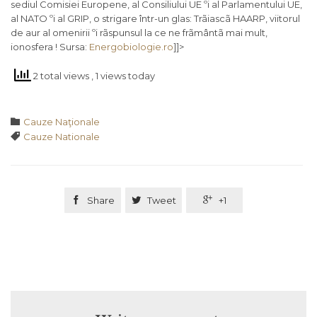
sediul Comisiei Europene, al Consiliului UE ºi al Parlamentului UE,
al NATO ºi al GRIP, o strigare într-un glas: Trãiascã HAARP, viitorul
de aur al omenirii ºi rãspunsul la ce ne frãmântã mai mult,
ionosfera ! Sursa:
Energobiologie.ro
]]>
2 total views
, 1 views today
Category

Cauze Naţionale
Tags

Cauze Nationale

Share

Tweet

+1