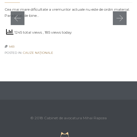
Cea mai mare dificultate a vremurilor actuale nu este de ordin material.
Paradoxal, de bine…
1245 total views
, 185 views today
MR

POSTED IN:
CAUZE NAŢIONALE
© 2018 Cabinet de avocatura Mihai Rapcea