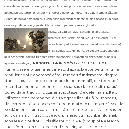
clase de armament cu energie dirijatã. Din acest punct de vedere, o cercetare militarã
asupra proprietãþilor ionosferei ºi undelor electromagnetice nu poate fi surprinzãtoare.
Pentru un militar american nu existã nimic mai minunat decât sã stea acasã cu o armã
care sã producã ravagii peste Atlantic sau în partea opusã a globului.
Implicarea sau principiul castanei (mâna altuia –
implicarea altor state, blocul NATO de exemplu) ºi al
tãcerii (monopolul american asupra informaþiilor tactice)
vin sã completeze din punct de vedere tactic strategia
noilor concepte (tactica fiind totalitatea mijloacelor ºi procedeelor necesare punerii în
Raportul GRIP 98/5
GRIP este unul din
aplicare a strategiei).
numeroasele organisme care studiazã subiecte pe un anume
profil iar apoi elaboreazã câte un raport fundamental despre
studiul fãcut. Un fel de cercetare fundamentalã, pur teoreticã
privind un fenomen economic, social sau de orice altã naturã.
Culeg date, trag concluzii, emit ipoteze. De cele mai multe ori
utilitatea este comparabilã cu a agenþiilor lui Cãlin Francezu,
dar câteodatã scotocesc prin locuri mai puþin umblate ºi scot la
ivealã informaþii la care nu multã lume are acces. Mai precis, ei
sunt ca ziariºtii, nu scotocesc ci primesc cu linguriþa informaþii
scoasee din teritoriul „clasificatelor”. GRIP (Group of Research
and Information on Peace and Security sau Groupe de