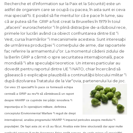
Recherche et d’Information sur la Paix et la Sécurité) este un
astfel de organism care se ocupã cu pacea, în asta sunt ei ceva
mai specialiºti. E posibil sã fie meritul lor cã e pace în lume, sau
cã ar putea sã fie. GRIP a fost creat la Bruxelles în 1979 în toiul
„afacerii” eurorachetelor ºi în plinã distracþie de-a rãzboiul rece,
primele lor lucrãri având ca obiect confruntarea dintre Est ºi
Vest, cursa înarmãrilor ºi mecanismele acesteia. Sunt interesaþi
de urmãrirea producþiei ºi comerþului de arme, dar rapoartele
fac referire la armamentul uºor. La momentul cãderii zidului de
la Berlin GRIP a cârmit-o spre securitatea internaþionalã, pace
mondialã ºi alte speculaþii teoretice. Un interes particular au
dovedit pentru raportul dintre UE ºi NATO, chiar încercând sã
gãseascã o explicaþie plauzibilã a continuitãþii blocului militar ºi
dupã dizolvarea Tratatului de la Varºovia, partenerului lui de joc.
Cei vreo 15 specialiºti în pace ce formeazã echipa
centralã a GRIP au reuºit sã zãmisleascã un raport
despre HAARP ce cuprinde trei pãrþi: ionosfera ºi
importanþa ei în operaþiuni militare, definirea
conceptului Environmental Warfare ºi reguli de drept
internaþional, analiza programului HAARP ºi impactul periculos asupra mediului ºi
populaþiei. De fapt asta zic ei cã au fãcut. Analiza este bine structuratã dar apar multe
explicaþii eronate ºi multe fenomene fizice greºit expuse, de unde reiese cã specialiºtii