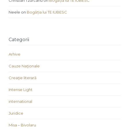
Christian Tzurcanu
on
Bogăția lui TE IUBESC
Neele
on
Bogăția lui TE IUBESC
Categorii
Arhive
Cauze Naţionale
Creaţie literară
Intense Light
international
Juridice
Misa – Bivolaru