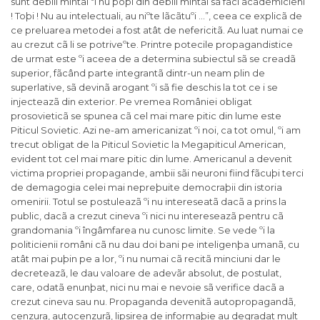
sunt debili mintal ºi nu poþi din debili mintal sã faci academicieni
! Toþi ! Nu au intelectuali, au niºte lãcãtuºi …”, ceea ce explicã de
ce preluarea metodei a fost atât de nefericitã. Au luat numai ce
au crezut cã li se potriveºte. Printre potecile propagandistice
de urmat este ºi aceea de a determina subiectul sã se creadã
superior, fãcând parte integrantã dintr-un neam plin de
superlative, sã devinã arogant ºi sã fie deschis la tot ce i se
injecteazã din exterior. Pe vremea României obligat
prosovieticã se spunea cã cel mai mare pitic din lume este
Piticul Sovietic. Azi ne-am americanizat ºi noi, ca tot omul, ºi am
trecut obligat de la Piticul Sovietic la Megapiticul American,
evident tot cel mai mare pitic din lume. Americanul a devenit
victima propriei propagande, ambii sãi neuroni fiind fãcuþi terci
de demagogia celei mai nepreþuite democraþii din istoria
omenirii. Totul se postuleazã ºi nu intereseatã dacã a prins la
public, dacã a crezut cineva ºi nici nu intereseazã pentru cã
grandomania ºi îngâmfarea nu cunosc limite. Se vede ºi la
politicienii români cã nu dau doi bani pe inteligenþa umanã, cu
atât mai puþin pe a lor, ºi nu numai cã recitã minciuni dar le
decreteazã, le dau valoare de adevãr absolut, de postulat,
care, odatã enunþat, nici nu mai e nevoie sã verifice dacã a
crezut cineva sau nu. Propaganda devenitã autopropagandã,
cenzura, autocenzurã, lipsirea de informaþie au degradat mult