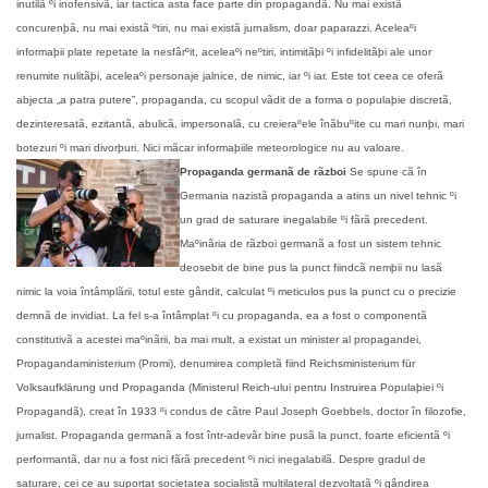
inutilã ºi inofensivã, iar tactica asta face parte din propagandã. Nu mai existã
concurenþã, nu mai existã ºtiri, nu mai existã jurnalism, doar paparazzi. Aceleaºi
informaþii plate repetate la nesfârºit, aceleaºi neºtiri, intimitãþi ºi infidelitãþi ale unor
renumite nulitãþi, aceleaºi personaje jalnice, de nimic, iar ºi iar. Este tot ceea ce oferã
abjecta „a patra putere”, propaganda, cu scopul vãdit de a forma o populaþie discretã,
dezinteresatã, ezitantã, abulicã, impersonalã, cu creieraºele înãbuºite cu mari nunþi, mari
botezuri ºi mari divorþuri. Nici mãcar informaþiile meteorologice nu au valoare.
Propaganda germanã de rãzboi
Se spune cã în
Germania nazistã propaganda a atins un nivel tehnic ºi
un grad de saturare inegalabile ºi fãrã precedent.
Maºinãria de rãzboi germanã a fost un sistem tehnic
deosebit de bine pus la punct fiindcã nemþii nu lasã
nimic la voia întâmplãrii, totul este gândit, calculat ºi meticulos pus la punct cu o precizie
demnã de invidiat. La fel s-a întâmplat ºi cu propaganda, ea a fost o componentã
constitutivã a acestei maºinãrii, ba mai mult, a existat un minister al propagandei,
Propagandaministerium (Promi), denumirea completã fiind Reichsministerium für
Volksaufklärung und Propaganda (Ministerul Reich-ului pentru Instruirea Populaþiei ºi
Propagandã), creat în 1933 ºi condus de cãtre Paul Joseph Goebbels, doctor în filozofie,
jurnalist. Propaganda germanã a fost într-adevãr bine pusã la punct, foarte eficientã ºi
performantã, dar nu a fost nici fãrã precedent ºi nici inegalabilã. Despre gradul de
saturare, cei ce au suportat societatea socialistã multilateral dezvoltatã ºi gândirea