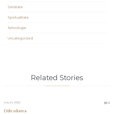
Sănătate
Spiritualitate
Tehnologie
Uncategorized
Related Stories
C
July 24, 2026
8

Dificultatea