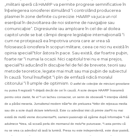
„militarii sperã cã HAARP va permite progrese semnificative în
înþelegerea ionosferei stimulând ºi controlând producerea
plasmei în zone definite cu precizie. HAARP va juca un rol
esenþial în dezvoltarea de noi sisteme de navigaþie sau
comunicaþie”. Digresiunile iau amploare în cel de-al doilea
capitol unde se bat câmpii despre legislaþie internaþionalã ºi
cum ne protejeazã ea împotriva unora care ar vrea sã
foloseascã ionosfera în scopuri militare, ceea ce nici nu existã în
opinia specialiºtilor ãstora în pace. Sau existã, dar foartre puþin,
foarte rar ºi numai la ocazii. Nici capitolul trei nu e mai prejos,
specialiºtii aducând în discuþie fel de fel de brevete, teorii sau
metode teoretice, legate mai mult sau mai puþin de subiectul
în cauzã. Tonul însufleþit ºi plin de emfazã ridicã moralul
cititorului ºi îl umple de optimism.
O astfel de colecþie de minciuni grosolane
nu putea fi regizatã ºi dirijatã decât de cei în cauzã.
A scrie despre HAARP înseamnã
pentru orice ziarist, fie el ºi un lacheu consacrat, un semn de obosealã ºi intenþia vãditã
de a pãrãsi meseria. Jurnalismul modern trãieºte din preluarea ºtirilor din reþeaua media
sau din a scrie dupã dictare telefonicã. Este cu adevãrat trist cã printre ziariºti nu mai
existã de multã vreme documentariºti, oameni pasionaþi sã zgârme dupã Informaþie ºi sã
adulmece ªtirea, sã scoatã perla din mormanul de moluºte puturoase, ºi asta pentru cã
nu se vrea ca adevãrul sã iasã la luminã. Presa nu este independentã, este doar pasivã,