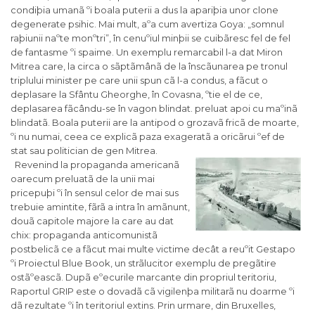
condiþia umanã ºi boala puterii a dus la apariþia unor clone
degenerate psihic. Mai mult, aºa cum avertiza Goya: „somnul
raþiunii naºte monºtri”, în cenuºiul minþii se cuibãresc fel de fel
de fantasme ºi spaime. Un exemplu remarcabil l-a dat Miron
Mitrea care, la circa o sãptãmânã de la înscãunarea pe tronul
triplului minister pe care unii spun cã l-a condus, a fãcut o
deplasare la Sfântu Gheorghe, în Covasna, ºtie el de ce,
deplasarea fãcându-se în vagon blindat. preluat apoi cu maºinã
blindatã. Boala puterii are la antipod o grozavã fricã de moarte,
ºi nu numai, ceea ce explicã paza exageratã a oricãrui ºef de
stat sau politician de gen Mitrea.
Revenind la propaganda americanã
oarecum preluatã de la unii mai
pricepuþi ºi în sensul celor de mai sus
trebuie amintite, fãrã a intra în amãnunt,
douã capitole majore la care au dat
chix: propaganda anticomunistã
postbelicã ce a fãcut mai multe victime decât a reuºit Gestapo
ºi Proiectul Blue Book, un strãlucitor exemplu de pregãtire
ostãºeascã. Dupã eºecurile marcante din propriul teritoriu,
Raportul GRIP este o dovadã cã vigilenþa militarã nu doarme ºi
dã rezultate ºi în teritoriul extins. Prin urmare, din Bruxelles,