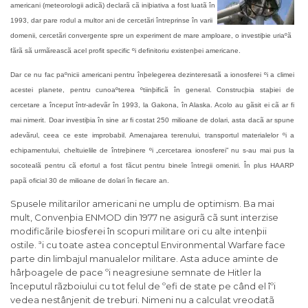
americani (meteorologii adicã) declarã cã iniþiativa a fost luatã în
1993, dar pare rodul a multor ani de cercetãri întreprinse în varii
domenii, cercetãri convergente spre un experiment de mare amploare, o investiþie uriaºã
fãrã sã urmãreascã acel profit specific ºi definitoriu existenþei americane.
Dar ce nu fac paºnicii americani pentru înþelegerea dezinteresatã a ionosferei ºi a climei
acestei planete, pentru cunoaºterea ºtiinþificã în general. Construcþia staþiei de
cercetare a început într-adevãr în 1993, la Gakona, în Alaska. Acolo au gãsit ei cã ar fi
mai nimerit. Doar investiþia în sine ar fi costat 250 milioane de dolari, asta dacã ar spune
adevãrul, ceea ce este improbabil. Amenajarea terenului, transportul materialelor ºi a
echipamentului, cheltuielile de întreþinere ºi „cercetarea ionosferei” nu s-au mai pus la
socotealã pentru cã efortul a fost fãcut pentru binele întregii omeniri. În plus HAARP
papã oficial 30 de milioane de dolari în fiecare an.
Spusele militarilor americani ne umplu de optimism. Ba mai
mult, Convenþia ENMOD din 1977 ne asigurã cã sunt interzise
modificãrile biosferei în scopuri militare ori cu alte intenþii
ostile. ªi cu toate astea conceptul Environmental Warfare face
parte din limbajul manualelor militare. Asta aduce aminte de
hârþoagele de pace ºi neagresiune semnate de Hitler la
începutul rãzboiului cu tot felul de ºefi de state pe când el îºi
vedea nestânjenit de treburi. Nimeni nu a calculat vreodatã