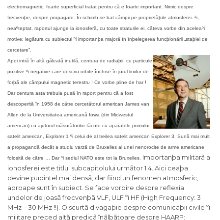
electromagnetic, foarte superficial tratat pentru cã e foarte important. Nimic despre
frecvenþe, despre propagare. În schimb se bat câmpii pe proprietãþile atmosferei. ªi,
neaºteptat, raportul ajunge la ionosferã, cu toate straturile ei, câteva vorbe din aceleaºi
motive: legãtura cu subiectul ºi importanþa majorã în înþelegerea funcþionãrii „staþiei de
cercetare”.
Apoi intrã în altã gãleatã inutilã, centura de radiaþii, cu particule
pozitive ºi negative care descriu orbite închise în jurul liniilor de
forþã ale câmpului magnetic terestru ! Ce vorbe pline de har !
Dar centura asta trebuia pusã în raport pentru cã a fost
descoperitã în 1958 de cãtre cercetãtorul american James van
Allen de la Universitatea americanã Iowa (din Midwestul
american) cu ajutorul mãsurãtorilor fãcute cu aparatele primului
satelit american, Explorer 1 ºi celui de al treilea satelit american Explorer 3. Sunã mai mult
a propagandã decât a studiu varzã de Bruxelles al unei nenorocite de arme americane
Importanþa militarã a
folositã de cãtre … Dar ºi sediul NATO este tot la Bruxelles.
ionosferei este titlul subcapitolului urmãtor 1.4. Aici ceaþa
devine puþintel mai densã, dar fiind un fenomen atmosferic,
aproape sunt în subiect. Se face vorbire despre reflexia
undelor de joasã frecvenþã VLF, ULF ºi HF (High Frequency: 3
MHz – 30 MHz !!). O scurtã divagaþie despre comunicaþii civile ºi
militare preced altã predicã înãlþãtoare despre HAARP: