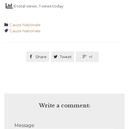
6 total views
, 1 views today
Category

Cauze Naţionale
Tags

Cauze Nationale

Share

Tweet

+1
Write a comment:
Message