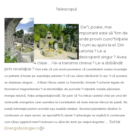
Telescopul
Deºi, poate, mai
important este sã ºtim de
unde provin cunoºtinþele
ºi cum au ajuns la el. Din
Letonia ? Le-a
descoperit singur ? Avea
4 clase … I le-a transmis cineva ? Le-a dobândit
prin revelaþie ?
Cert este cã unii vecini povestesc cã Leedskalnin rostea incantaþii
cu palmele aºezate pe suprafaþa pietrelor ºi cã l-au vãzut ridicând-le în aer. ªi cã acestea
se deplasau singure …
A lãsat cîteva caiete cu însemnãri, formule ºi scheme legate de
fenomenul magnetismului ºi al electricitãþii, de punctele ºi reþelele nodale planetare,
energia teluricã, forþa antigravitaþionalã. Se pare cã ºi-a ridicat castelul chiar pe unul din
vortexurile energetice care-i pemitea lui Leedskalnin sã mute imense blocuri de piatrã.
Nu
existã informaþii privind cercetãri sau realizãri similare. Secretul piramidelor rãmâne în
continuare un mare secret, iar specialiºtii în istorie ºi arheologie ne explicã în continuare
Sursa:
cum cãrau egiptenii imenºi bolovani cu sãnii din lemn pe nisipul dogoritor …
Energobiologie.ro
]]>