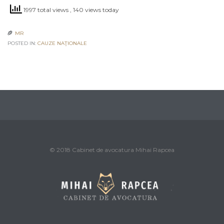
1997 total views
, 140 views today
MR

POSTED IN:
CAUZE NAŢIONALE
© 2018 Cabinet de avocatura Mihai Rapcea