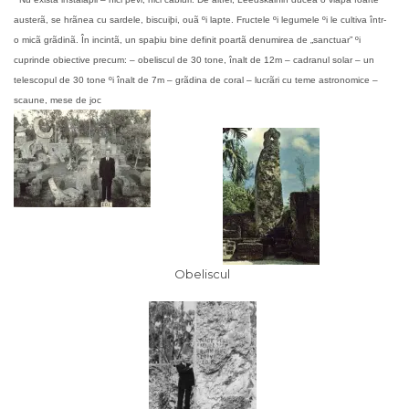
austerã, se hrãnea cu sardele, biscuiþi, ouã ºi lapte. Fructele ºi legumele ºi le cultiva într-
o micã grãdinã.
În incintã, un spaþiu bine definit poartã denumirea de „sanctuar” ºi
cuprinde obiective precum:
– obeliscul de 30 tone, înalt de 12m
– cadranul solar
– un
telescopul de 30 tone ºi înalt de 7m
– grãdina de coral
– lucrãri cu teme astronomice
–
scaune, mese de joc
Obeliscul