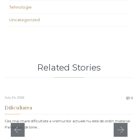
Tehnologie
Uncategorized
Related Stories
C
July 24, 2026
8

Dificultatea
Cea mai mare dificultate a vremurilor actuale nu este de ordin material.
Paradoxal, de bine…