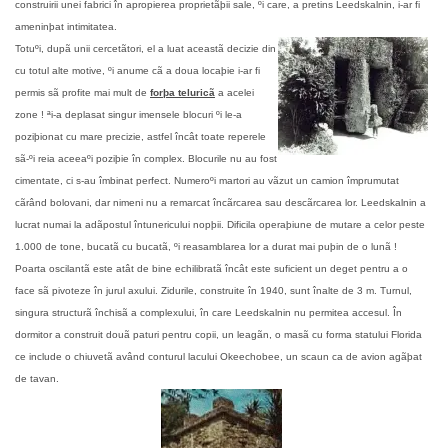
construirii unei fabrici în apropierea proprietãþii sale, ºi care, a pretins Leedskalnin, i-ar fi
ameninþat intimitatea.
Totuºi, dupã unii cercetãtori, el a luat aceastã decizie din
cu totul alte motive, ºi anume cã a doua locaþie i-ar fi
permis sã profite mai mult de
forþa teluricã
a acelei
zone !
ªi-a deplasat singur imensele blocuri ºi le-a
poziþionat cu mare precizie, astfel încât toate reperele
sã-ºi reia aceeaºi poziþie în complex. Blocurile nu au fost
cimentate, ci s-au îmbinat perfect. Numeroºi martori au vãzut un camion împrumutat
cãrând bolovani, dar nimeni nu a remarcat încãrcarea sau descãrcarea lor. Leedskalnin a
lucrat numai la adãpostul întunericului nopþii.
Dificila operaþiune de mutare a celor peste
1.000 de tone, bucatã cu bucatã, ºi reasamblarea lor a durat mai puþin de o lunã !
Poarta oscilantã este atât de bine echilibratã încât este suficient un deget pentru a o
face sã pivoteze în jurul axului.
Zidurile, construite în 1940, sunt înalte de 3 m.
Turnul,
singura structurã închisã a complexului, în care Leedskalnin nu permitea accesul. În
dormitor a construit douã paturi pentru copii, un leagãn, o masã cu forma statului Florida
ce include o chiuvetã având conturul lacului Okeechobee, un scaun ca de avion agãþat
de tavan.