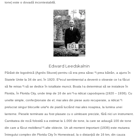
tone) este o dovadã incontestabilã.
Edward Leedskalnin
Pãrãsit de logodnicã (Agnès Skuvst) pentru cã era prea sãrac ºi prea bãtrân, a ajuns în
Statele Unite la 34 de ani, în 1920. Eºecul sentimental a devenit o obsesie ce l-a fãcut
sã fie retras ºi sã se dedice în totalitate muncii.
Boala l-a determinat sã se instaleze în
Florida, în Florida City, unde timp de 16 de ani ºi-a ridicat capodopera (1920 – 1936).
Cu
unelte simple, confecþionate de el, mai ales din piese auto recuperate, a ridicat ºi
prelucrat singur blocurile uriaºe de piatrã lucrând mai ales noaptea, la lumina unei
lanterne. Piesele terminate au fost plasate cu o uimitoare precizie, fãrã nici un instrument.
Cantitatea de rocã folositã s-a estimat la 1.000 de tone, la care se adaugã 100 de tone
din care a fãcut mobilierul ºi alte obiecte.
Un alt moment important (1936) este mutarea
întregului complex din Florida City în Homestead, la o distanþã de 16 km, din cauza