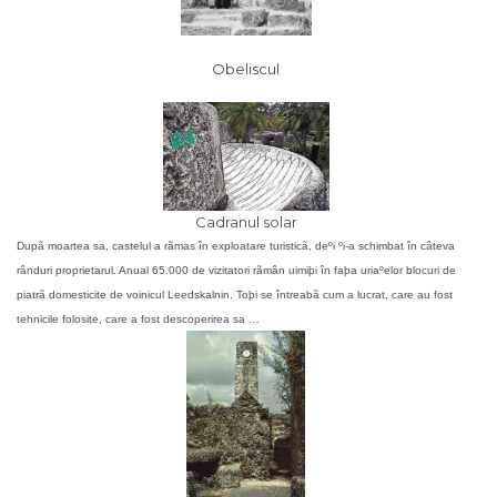
Obeliscul
Cadranul solar
Dupã moartea sa, castelul a rãmas în exploatare turisticã, deºi ºi-a schimbat în câteva
rânduri proprietarul. Anual 65.000 de vizitatori rãmân uimiþi în faþa uriaºelor blocuri de
piatrã domesticite de voinicul Leedskalnin.
Toþi se întreabã cum a lucrat, care au fost
tehnicile folosite, care a fost descoperirea sa …