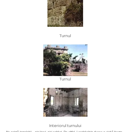
Turnul
Turnul
Interiorul turnului
Nu existã instalaþii – nici þevi, nici cabluri.
De altfel, Leedskalnin ducea o viaþã foarte