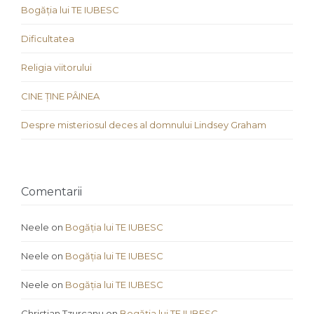
Bogăția lui TE IUBESC
Dificultatea
Religia viitorului
CINE ȚINE PÂINEA
Despre misteriosul deces al domnului Lindsey Graham
Comentarii
Neele
on
Bogăția lui TE IUBESC
Neele
on
Bogăția lui TE IUBESC
Neele
on
Bogăția lui TE IUBESC
Christian Tzurcanu
on
Bogăția lui TE IUBESC