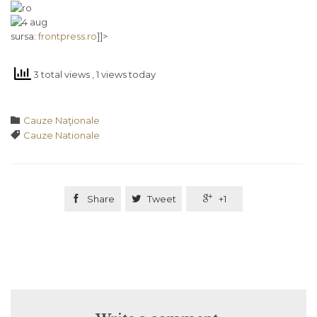
sursa:
frontpress.ro
]]>
3 total views
, 1 views today
Category

Cauze Naţionale
Tags

Cauze Nationale

Share

Tweet

+1