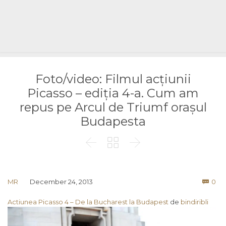
Foto/video: Filmul acțiunii
Picasso – ediția 4-a. Cum am
repus pe Arcul de Triumf orașul
Budapesta



Co
MR
December 24, 2013
0

Actiunea Picasso 4 – De la Bucharest la Budapest
de
bindiribli