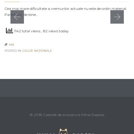
Cea mai mare dificultate a vremurilor actuale nu este de ordin material.
Paradoxal, de bine…
1142 total views
, 82 views today
MR

POSTED IN:
CAUZE NAŢIONALE
© 2018 Cabinet de avocatura Mihai Rapcea