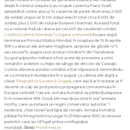
drept în centrul orașului și au ocupat cazarma Franz Josef,
așteptând contra-atacul. În cazarma de peste drum erau 2.000
de soldați unguri iar în tot orașul erau în total circa 6.000 de
soldați, plus 2.000 de volutari bolșevici înarmați. Aceastã forțã
nu a cutezat însã sã-i atace pe cei 400 de cavaleriști români.
Conflictul dintre România ºi Ungaria comunistã
începe dupã
terminarea Primului Rãzboi Mondial, în noaptea de 15-16 aprilie
1919 cu atacuri ale armatei maghiare, sprijinite de gãrzile roºii
sau secuieºti, asupra unor posturi româneºti din Transilvania.
Scopul acþiunilor militare a fost acela de prevenire a unirii
românilor ardeleni cu fraþii de sânge de dincolo de Carpaþi.
Contra-ofensiva armatei române a fost nãpraznicã, terminându-
se cu intrarea în Budapesta în 4 august. La câteva zile dupã a
cãzut ºi
Republica Sovieticã Ungarã
, care dacã ar fi rezistat ar fi
devenit un cap de pod pentru propagarea comunismului în
Europa centralã ºi de est. Armata Românã va pãrãsi Budapesta
în 14 noiembrie 1919. Douã zile mai târziu intrã în oraº amiralul
Horthy, care va instaura un regim conservator autoritar ºi
iredentist, chiar revanºard faþã de români. Armata Românã
pãrãseºte întreg teritoriul ungar în 25 februarie 1920, la cererea
puterilor care au câºtigat prima conflagraþie
Sursa:
mondialã.
FrontPress.ro