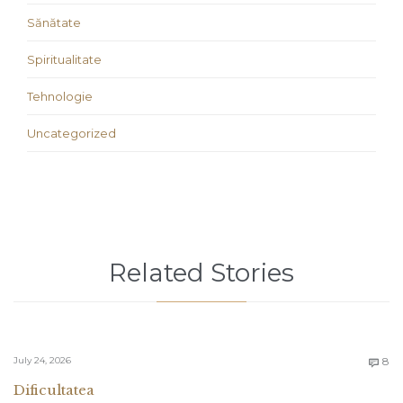
Sănătate
Spiritualitate
Tehnologie
Uncategorized
Related Stories
C
July 24, 2026
8

Dificultatea