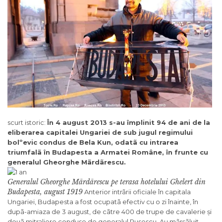
scurt istoric:
În 4 august 2013 s-au împlinit 94 de ani de la
eliberarea capitalei Ungariei de sub jugul regimului
bolºevic condus de Bela Kun, odatã cu intrarea
triumfalã în Budapesta a Armatei Române, în frunte cu
generalul Gheorghe Mãrdãrescu.
Generalul Gheorghe Mãrdãrescu pe terasa hotelului Ghelert din
Budapesta, august 1919
Anterior intrãrii oficiale în capitala
Ungariei, Budapesta a fost ocupatã efectiv cu o zi înainte, în
dupã-amiaza de 3 august, de cãtre 400 de trupe de cavalerie și
douã mitraliere conduse de generalul Rusescu. Au mãrșãluit