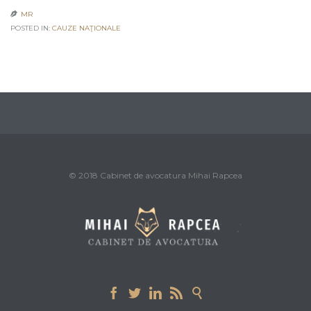
MR

POSTED IN:
CAUZE NAŢIONALE
© 2018 Cabinet de avocatura Mihai Rapcea




