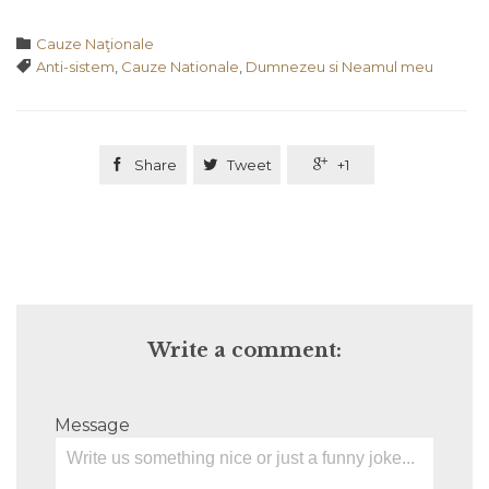
Category

Cauze Naţionale
Tags

Anti-sistem
,
Cauze Nationale
,
Dumnezeu si Neamul meu

Share

Tweet

+1
Write a comment:
Message