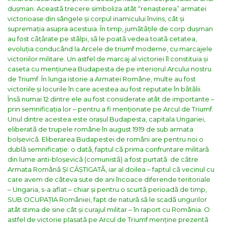
dușman. Aceastã trecere simboliza atât “renașterea” armatei
victorioase din sângele și corpul inamicului învins, cât și
supremația asupra acestuia. În timp, jumãtãțile de corp dușman
au fost cãțãrate pe stâlpi, sã le poatã vedea toatã cetatea,
evoluția conducând la Arcele de triumf moderne, cu marcajele
victoriilor militare.
Un astfel de marcaj al victoriei îl constituia și
caseta cu mențiunea Budapesta de pe interiorul Arcului nostru
de Triumf. În lunga istorie a Armatei Române, multe au fost
victoriile și locurile în care acestea au fost reputate în bãtãlii.
Însã numai 12 dintre ele au fost considerate atât de importante –
prin semnificația lor – pentru a fi menționate pe Arcul de Triumf.
Unul dintre acestea este orașul Budapesta, capitala Ungariei,
eliberatã de trupele române în august 1919 de sub armata
bolșevicã. Eliberarea Budapestei de români are pentru noi o
dublã semnificație: o datã, faptul cã prima confruntare militarã
din lume anti-bloșevicã (comunistã) a fost purtatã de cãtre
Armata Românã ȘI CÂȘTIGATÃ, iar al doilea – faptul cã vecinul cu
care avem de câteva sute de ani încoace diferende teritoriale
– Ungaria, s-a aflat – chiar și pentru o scurtã perioadã de timp,
SUB OCUPAȚIA României, fapt de naturã sã le scadã ungurilor
atât stima de sine cât și curajul militar – în raport cu România.
O
astfel de victorie plasatã pe Arcul de Triumf menține prezentã