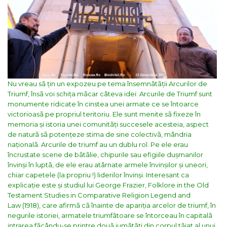
Nu vreau sã țin un expozeu pe tema însemnãtãții Arcurilor de
Triumf, însã voi schița mãcar câteva idei:
Arcurile de Triumf sunt
monumente ridicate în cinstea unei armate ce se întoarce
victorioasã pe propriul teritoriu. Ele sunt menite sã fixeze în
memoria și istoria unei comunitãți succesele acesteia, aspect
de naturã sã potențeze stima de sine colectivã, mândria
naționalã.
Arcurile de triumf au un dublu rol. Pe ele erau
încrustate scene de bãtãlie, chipurile sau efigiile dușmanilor
învinși în luptã, de ele erau atârnate armele învinșilor și uneori,
chiar capetele (la propriu !) liderilor învinși. Interesant ca
explicație este și studiul lui George Frazier,
Folklore in the Old
Testament Studies in Comparative Religion Legend and
Law
(1918), care afirmã cã înainte de apariția arcelor de triumf, în
negurile istoriei, armatele triumfãtoare se întorceau în capitalã
intrarea fãcându-se printre douã jumãtãți din corpul tãiat al unui