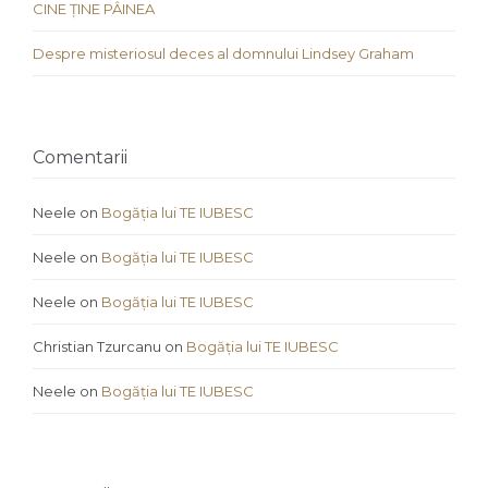
CINE ȚINE PÂINEA
Despre misteriosul deces al domnului Lindsey Graham
Comentarii
Neele
on
Bogăția lui TE IUBESC
Neele
on
Bogăția lui TE IUBESC
Neele
on
Bogăția lui TE IUBESC
Christian Tzurcanu
on
Bogăția lui TE IUBESC
Neele
on
Bogăția lui TE IUBESC