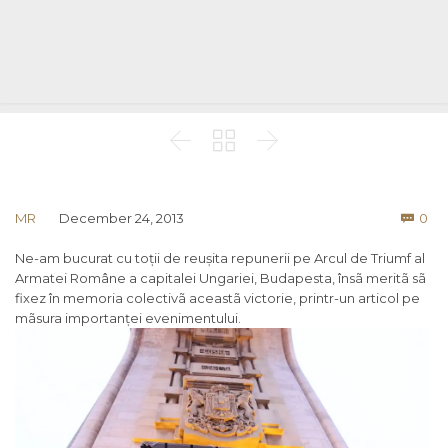



Co
MR
December 24, 2013
0

Ne-am bucurat cu toții de reușita repunerii pe Arcul de Triumf al
Armatei Române a capitalei Ungariei, Budapesta, însã meritã sã
fixez în memoria colectivã aceastã victorie, printr-un articol pe
mãsura importanței evenimentului.