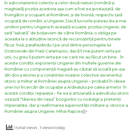
în subconștientul colectiv a celor douã națiuni (românã și
maghiarã) poziția acestora așa cum a fost ea ipostaziatã: de
învingãtor și ocupant al României, și de învinsã, respectiv țarã
ocupatã de români, a Ungariei.
Dacã lucrurile puteau sta și mai
umilitor pentru Ungaria în aceastã ecuație, poziția Ungariei, de
țarã “salvatã” de bolșevism de cãtre România, o obliga pe
aceasta la o atitudine istoricã de recunoștințã pentru binele
fãcut. Însã, parafrazându-l pe unul dintre personajele lui
Dostoievski din Frații Caramazov, dacã îi mai putem ierta pe
unii, cu greu îi putem ierta pe cei care ne-au fãcut un bine…
În
aceste condiții, exponenții Ungariei din multele guverne ale
României cu componențã magiarã au cãutat sã scoatã pe ușa
din dos a Istoriei și a conștiinței noastre colective ascenentul
istoric și militar al României asupra Ungariei – probabil în ideea
unei noi încercãri de ocupație a Ardealului pe calea armelor.
În
aceste condiții, reparația – fie ea și artizanalã a adevãrului istoric
vizeazã “tãierea din nasul” bozgorilor cu nostalgii și pretenții
imperialiste, dar și reafirmarea superioritãții militare și istorice a
României asupra Ungariei.
Mihai Rapcea
]]>
1 total views
, 1 views today