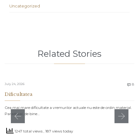
Uncategorized
Related Stories
C
July 24, 2026
8

Dificultatea
Cea mai mare dificultate a vremurilor actuale nu este de ordin material.
Paradoxal, de bine…
1247 total views
, 187 views today