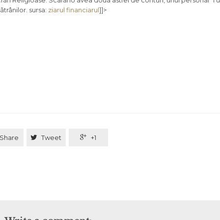
Lucrãri Religioase. Scarano avea douã astfel de conturi, unul personal ºi 
trânilor. sursa:
ziarul financiarul
]]>
Share

Tweet

+1