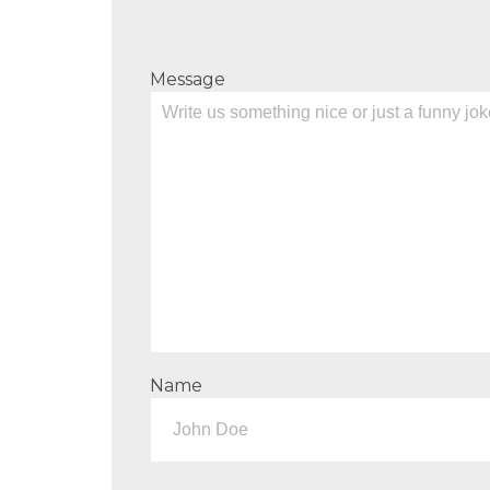
Message
Name