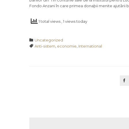
banilor din ºi în conturile sale de la Institutul pentru 
Fondo Anzani în care primea donaþii menite ajutãrii bã
1 total views
, 1 views today
Category

Uncategorized
Tags

Anti-sistem
,
economie
,
International
