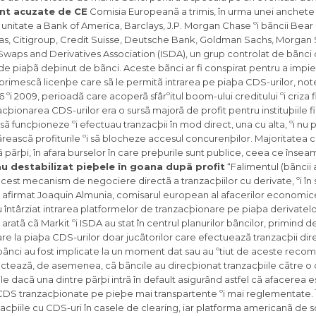
sunt acuzate de CE
Comisia Europeanã a trimis, în urma unei anchete
m unitate a Bank of America, Barclays, J.P. Morgan Chase ºi bãncii Bea
bas, Citigroup, Credit Suisse, Deutsche Bank, Goldman Sachs, Morgan 
l Swaps and Derivatives Association (ISDA), un grup controlat de bãnci
 de piaþã deþinut de bãnci. Aceste bãnci ar fi conspirat pentru a impi
rimescã licenþe care sã le permitã intrarea pe piaþa CDS-urilor, no
ºi 2009, perioadã care acoperã sfârºitul boom-ului creditului ºi criza f
acþionarea CDS-urilor era o sursã majorã de profit pentru instituþiile f
ã funcþioneze ºi efectuau tranzacþii în mod direct, una cu alta, ºi nu
mãreascã profiturile ºi sã blocheze accesul concurenþilor. Majoritatea 
 pãrþi, în afara burselor în care preþurile sunt publice, ceea ce înseam
au destabilizat pieþele în goana dupã profit
“Falimentul (bãncii
est mecanism de negociere directã a tranzacþiilor cu derivate, ºi în 
, a afirmat Joaquin Almunia, comisarul european al afacerilor economic
u întârziat intrarea platformelor de tranzacþionare pe piaþa derivate
aratã cã Markit ºi ISDA au stat în centrul planurilor bãncilor, primind d
oare la piaþa CDS-urilor doar jucãtorilor care efectueazã tranzacþii dir
 bãnci au fost implicate la un moment dat sau au ºtiut de aceste recom
cteazã, de asemenea, cã bãncile au direcþionat tranzacþiile cãtre o
e dacã una dintre pãrþi intrã în default asigurând astfel cã afacerea e
cte CDS tranzacþionate pe pieþe mai transpartente ºi mai reglementate.
acþiile cu CDS-uri în casele de clearing, iar platforma americanã de s