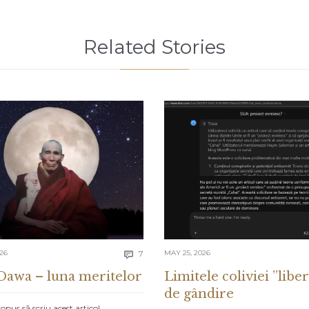
Related Stories
Comments
026
7
MAY 25, 2026

Dawa – luna meritelor
Limitele coliviei ”liber
de gândire
pus să scriu acest articol