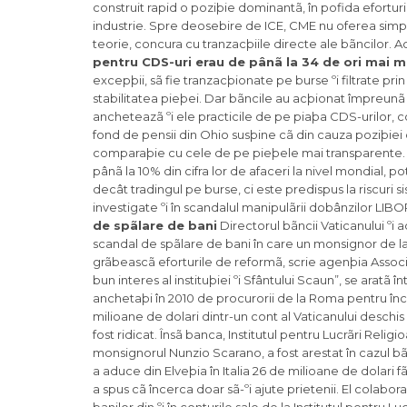
construit rapid o poziþie dominantã, în pofida efortur
industrie. Spre deosebire de ICE, CME nu oferea simple
teorie, concura cu tranzacþiile directe ale bãncilor. 
pentru CDS-uri erau de pânã la 34 de ori mai ma
excepþii, sã fie tranzacþionate pe burse ºi filtrate p
stabilitatea pieþei. Dar bãncile au acþionat împreunã
ancheteazã ºi ele practicile de pe piaþa CDS-urilor, 
fond de pensii din Ohio susþine cã din cauza poziþiei 
comparaþie cu cele de pe pieþele mai transparente. D
pânã la 10% din cifra lor de afaceri la nivel mondial, po
decât tradingul pe burse, ci este predispus la riscuri
investigate ºi în scandalul manipulãrii dobânzilor LI
de spãlare de bani
Directorul bãncii Vaticanului ºi a
scandal de spãlare de bani în care un monsignor de la 
grãbeascã eforturile de reformã, scrie agenþia Associat
bun interes al instituþiei ºi Sfântului Scaun”, se aratã î
anchetaþi în 2010 de procurorii de la Roma pentru încã
milioane de dolari dintr-un cont al Vaticanului deschis 
fost ridicat. Însã banca, Institutul pentru Lucrãri Reli
monsignorul Nunzio Scarano, a fost arestat în cazul bãnc
a aduce din Elveþia în Italia 26 de milioane de dolari 
a spus cã încerca doar sã-ºi ajute prietenii. El colabor