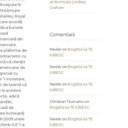
al domnului Lindsey
 începute în
Graham
r Stearns pe
Stanley, Royal
 care acordã
edica bursele
teazã
Comentarii
inanciarã din
inanciare.
Neele
on
Bogăția lui TE
 pe plaforme de
IUBESC
contractelor cu
nã cã clienþii
Neele
on
Bogăția lui TE
 americane de
IUBESC
special cu
e ºi monetare,
Neele
on
Bogăția lui TE
lor de teamã cã
IUBESC
e la acestea
ecte, adicã
Christian Tzurcanu
on
andãri,
Bogăția lui TE IUBESC
 casã de
ste încheiatã)
 În 2009 unele
Neele
on
Bogăția lui TE
chimb ICE ºi-a
IUBESC