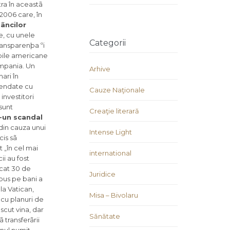
tra în aceastã
 2006 care, în
bãncilor
e, cu unele
Categorii
ransparenþa ºi
ãþile americane
ompania. Un
Arhive
ari în
mendate cu
Cauze Naţionale
investitori
sunt
Creaţie literară
-un scandal
 din cauza unui
Intense Light
cis sã
 „în cel mai
international
ii au fost
scat 30 de
Juridice
 pus pe bani a
la Vatican,
Misa – Bivolaru
 cu planuri de
scut vina, dar
Sănătate
 transferãrii