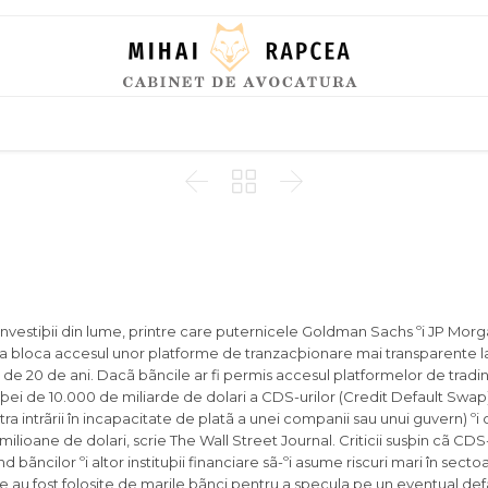
Skip
to
content



nvestiþii din lume, printre care puternicele Goldman Sachs ºi JP Morg
a bloca accesul unor platforme de tranzacþionare mai transparente l
e 20 de ani. Dacã bãncile ar fi permis accesul platformelor de trading
l pieþei de 10.000 de miliarde de dolari a CDS-urilor (Credit Default Swa
a intrãrii în incapacitate de platã a unei companii sau unui guvern) ºi 
milioane de dolari, scrie The Wall Street Journal. Criticii susþin cã CDS
ãncilor ºi altor instituþii financiare sã-ºi asume riscuri mari în secto
u fost folosite de marile bãnci pentru a specula pe un eventual defa