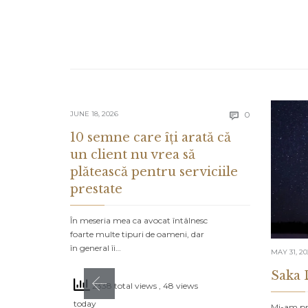
Comments
JUNE 18, 2026
0

10 semne care îți arată că
un client nu vrea să
plătească pentru serviciile
prestate
În meseria mea ca avocat întâlnesc
foarte multe tipuri de oameni, dar
în general îi…
MAY 31, 2
Saka 
2338 total views
, 48 views
today
Mi-am pro