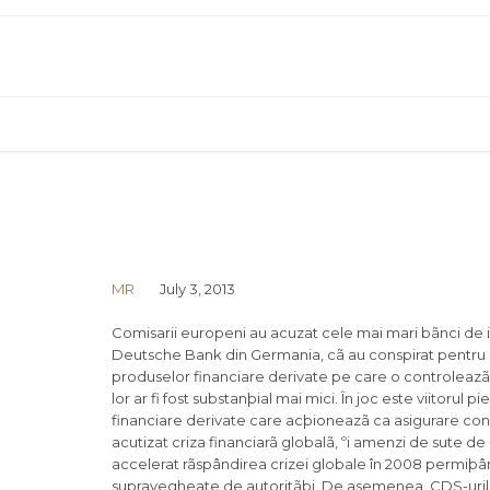
MR
July 3, 2013
Comisarii europeni au acuzat cele mai mari bãnci de i
Deutsche Bank din Germania, cã au conspirat pentru 
produselor financiare derivate pe care o controleazã d
lor ar fi fost substanþial mai mici. În joc este viitoru
financiare derivate care acþioneazã ca asigurare contr
acutizat criza financiarã globalã, ºi amenzi de sute de 
accelerat rãspândirea crizei globale în 2008 permiþând b
supravegheate de autoritãþi. De asemenea, CDS-urile a