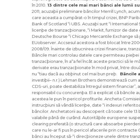
în 2010.
13 dintre cele mai mari bãnci ale lumii 
2011, acuzaþii preliminare bãncilor Merrill Lynch, acu
care aceasta a cumpãrat-o în timpul crizei, BNP Pari
Bank of Scotland ºi UBS. Acuzaþi sunt ºi Internationa
licenþe de tranzacþionare, ºi Markit, furnizor de date
Deutsche Bourse ºi Chicago Mercantile Exchange sã p
EUobserver. Accsesul acestora a fost blocat între 2006 
2008/09. Înainte de izbucnirea crizei financiare, tranz
Bãncile mari controlau datele care permiteau pieþei s
tranzacþionare, în aºa fel încât aceste practici sã le 
derivate erau tranzacþionate în mod privat, între douã
nu ºtiau dacã au obþinut cel mai bun preþ.
Bãncile 
investiþii– n.r.) Lehman Brothers demonstreazã cum ac
CDS-uri, poate destabiliza întregul sistem financiar”
responsabil cu concurenþa. El a explicat cã bãncile a
acestea le pun în pericol profiturile. Ancheta Comisiei 
instrucþiuni sã vândã licenþe, date ºi indexuri referit
bãncilor. Anchetatorii au descoperit cã toate cele 13
valabile pânã de curând. Autoritãþile europene suspe
clearing preferatã (o structurã care absoarbe pierderil
care nu le-ar fi pus în pericol afacerile prin contra
bãnci au început sã-ºi direcþioneze unele dintre tranz