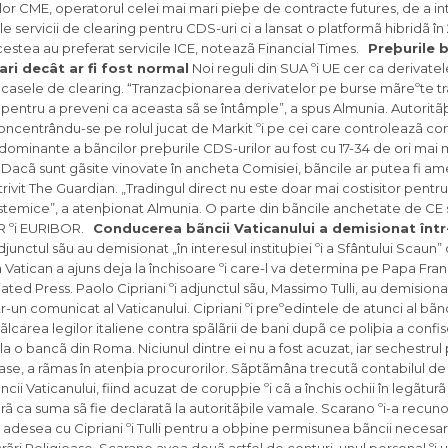
ilor CME, operatorul celei mai mari pieþe de contracte futures, de a in
 servicii de clearing pentru CDS-uri ci a lansat o platformã hibridã în
Acestea au preferat servicile ICE, noteazã Financial Times.
Preþurile 
ri decât ar fi fost normal
Noi reguli din SUA ºi UE cer ca derivatel
rin casele de clearing. “Tranzacþionarea derivatelor pe burse mãreºte t
 pentru a preveni ca aceasta sã se întâmple”, a spus Almunia. Autorit
concentrându-se pe rolul jucat de Markit ºi pe cei care controleazã c
dominante a bãncilor preþurile CDS-urilor au fost cu 17-34 de ori mai m
acã sunt gãsite vinovate în ancheta Comisiei, bãncile ar putea fi a
trivit The Guardian. „Tradingul direct nu este doar mai costisitor pentru 
 sistemice”, a atenþionat Almunia. O parte din bãncile anchetate de CE 
BOR ºi EURIBOR.
Conducerea bãncii Vaticanului a demisionat într
djunctul sãu au demisionat „în interesul instituþiei ºi a Sfântului Scaun”
Vatican a ajuns deja la închisoare ºi care-l va determina pe Papa Fran
ed Press. Paolo Cipriani ºi adjunctul sãu, Massimo Tulli, au demisionat
ntr-un comunicat al Vaticanului. Cipriani ºi preºedintele de atunci al bãnc
lcarea legilor italiene contra spãlãrii de bani dupã ce poliþia a confi
la o bancã din Roma. Niciunul dintre ei nu a fost acuzat, iar sechestrul
gioase, a rãmas în atenþia procurorilor. Sãptãmâna trecutã contabilul de 
ii Vaticanului, fiind acuzat de corupþie ºi cã a închis ochii în legãturã
fãrã ca suma sã fie declaratã la autoritãþile vamale. Scarano ºi-a recuno
a adesea cu Cipriani ºi Tulli pentru a obþine permisunea bãncii necesarã