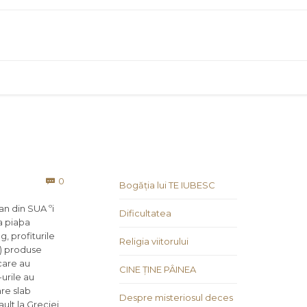
Comments
0

Bogăția lui TE IUBESC
an din SUA ºi
Dificultatea
a piaþa
, profiturile
Religia viitorului
p) produse
care au
CINE ȚINE PÂINEA
-urile au
are slab
Despre misteriosul deces
ult la Greciei