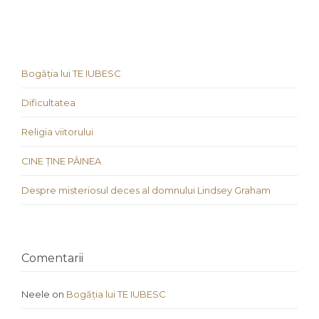
Bogăția lui TE IUBESC
Dificultatea
Religia viitorului
CINE ȚINE PÂINEA
Despre misteriosul deces al domnului Lindsey Graham
Comentarii
Neele
on
Bogăția lui TE IUBESC