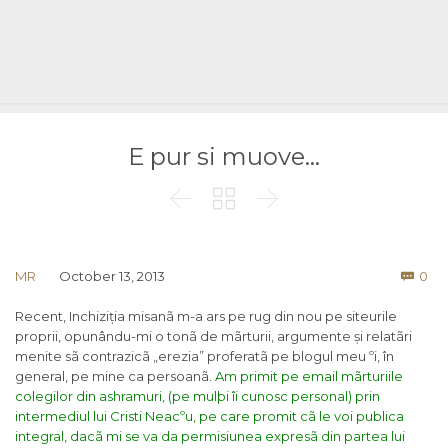
E pur si muove…



Co
MR
October 13, 2013
0

Recent, Inchiziția misanã m-a ars pe rug din nou pe siteurile
proprii, opunându-mi o tonã de mãrturii, argumente și relatãri
menite sã contrazicã „erezia” proferatã pe blogul meu ºi, în
general, pe mine ca persoanã.
Am primit pe email mãrturiile
colegilor din ashramuri, (pe mulþi îi cunosc personal) prin
intermediul lui Cristi Neacºu, pe care promit cã le voi publica
integral, dacã mi se va da permisiunea expresã din partea lui