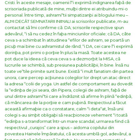
Cristi.
În aceste mesaje, oamenii îºi exprimã indignarea faþã de
scrisoriada publicatã de mine, mulþi dintre ei atribuindu-mi-o
personal. Între timp, ashramiºtii simpatizanþi ai blogului meu –
ALÞII DECÂT SEMNATARII INIÞIALI ai scrisorilor publicate, m-au
contactat sã îmi confirme cã: DA; scrisorile respective spun
adevãrul, ºi sã nu cedez în faþa minciunilor oficiale; cã DA, câte
ceva s-a schimbat în atitudinea ºefilor de ashram, se poartã un
picuþ mai bine cu ashramistul de rând; ºi DA, cei care îºi exprimã
dorinþa, pot primi o porþie în plus la masã. Toate acestea ne
pot duce la ideea cã ceva ceva s-a dezmorþit la MISA, cã
lucrurile se schimbã, sub presiunea publicitãþii, în bine.
Însã nu
toate veºtile primite sunt bune. Existã ºi mult fanatism din partea
unora, care percep acþiunea colegilor lor drept un atac direct
la adresa ºcolii de yoga. Un astfel de comportament au dovedit
la ºedinþa de joi seara, din Pipera, colegii de ashram, faþã de
unul dintre ashramiºtii care a îndrãznit sã afirme în plinã ºedinþã,
cã mâncarea de la porþie e cam puþinã. Respectivul a fãcut
aceastã afirmaþie ca o constatare, calm ºi detaºat, însã unii
colegi s-au simþit obligaþi sã reacþioneze vehement ºi toatã
ºedinþa s-a transformat într-un mare scandal, urmarea fiind cã
respectivul „curajos” care a spus – aidoma copilului din
povestea Hainele Împãratului, cã acesta umblã gol, adevãrul, a