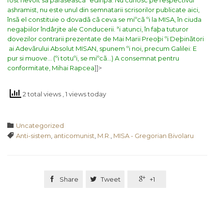
fost nevoit sã pãrãseascã ºedinþa.
Nu cunosc pe respectivul
ashramist, nu este unul din semnatarii scrisorilor publicate aici,
însã el constituie o dovadã cã ceva se miºcã ºi la MISA, în ciuda
negaþiilor îndârjite ale Conducerii.
ªi atunci, în faþa tuturor
dovezilor contrarii prezentate de Mai Marii Preoþi ºi Deþinãtori
ai Adevãrului Absolut MISAN, spunem ºi noi, precum Galilei: E
pur si muove… (ºi totuºi, se miºcã…)
A consemnat pentru
conformitate,
Mihai Rapcea
]]>
2 total views
, 1 views today
Category

Uncategorized
Tags

Anti-sistem
,
anticomunist
,
M.R.
,
MISA - Gregorian Bivolaru

Share

Tweet

+1