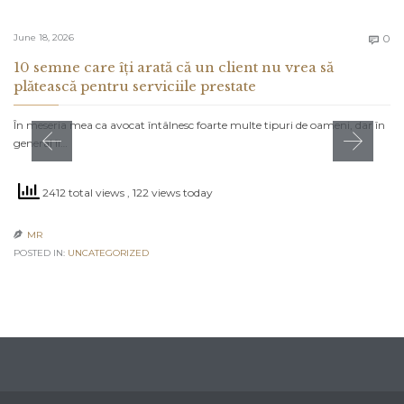
C
June 18, 2026
0

10 semne care îți arată că un client nu vrea să
plătească pentru serviciile prestate
În meseria mea ca avocat întâlnesc foarte multe tipuri de oameni, dar în
general îi…
2412 total views
, 122 views today
MR

POSTED IN:
UNCATEGORIZED