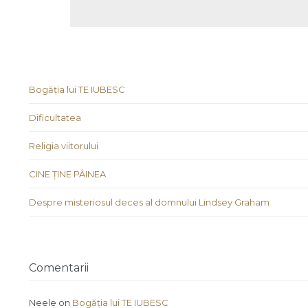
Bogăția lui TE IUBESC
Dificultatea
Religia viitorului
CINE ȚINE PÂINEA
Despre misteriosul deces al domnului Lindsey Graham
Comentarii
Neele
on
Bogăția lui TE IUBESC