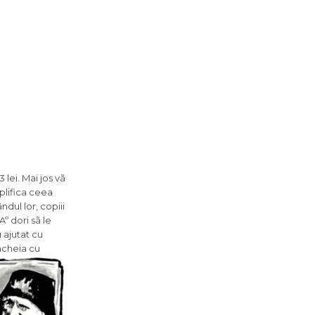
 lei. Mai jos vã
plifica ceea
ndul lor, copiii
Aº dori sã le
 ajutat cu
încheia cu