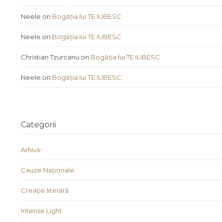
Neele
on
Bogăția lui TE IUBESC
Neele
on
Bogăția lui TE IUBESC
Christian Tzurcanu
on
Bogăția lui TE IUBESC
Neele
on
Bogăția lui TE IUBESC
Categorii
Arhive
Cauze Naţionale
Creaţie literară
Intense Light