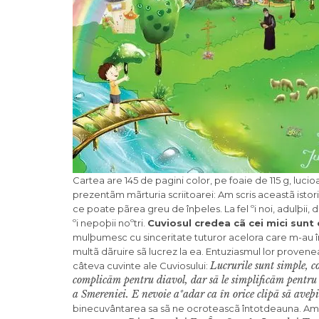
Cartea are 145 de pagini color, pe foaie de 115 g, lucio
prezentãm mãrturia scriitoarei: Am scris aceastã istor
ce poate pãrea greu de înþeles. La fel ºi noi, adulþii, d
ºi nepoþii noºtri.
Cuviosul credea cã cei mici sunt 
mulþumesc cu sinceritate tuturor acelora care m-au în
multã dãruire sã lucrez la ea. Entuziasmul lor pro­ven
Lucrurile sunt simple, c
câteva cuvinte ale Cuviosului:
complicãm pentru diavol, dar sã le simplificãm pentru 
a Smereniei. E nevoie aºadar ca în orice clipã sã aveþ
binecuvântarea sa sã ne ocroteascã întotdeauna. Ami