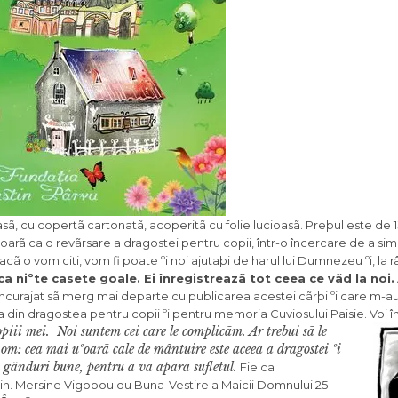
asã, cu copertã cartonatã, acoperitã cu folie lucioasã. Preþul este de 13
ioarã ca o revãrsare a dragostei pentru copii, într-o încercare de a sim
acã o vom citi, vom fi poate ºi noi ajutaþi de harul lui Dumnezeu ºi, la râ
ca niºte casete goale. Ei înregistreazã tot ceea ce vãd la noi.
curajat sã merg mai departe cu publicarea acestei cãrþi ºi care m-au
ea din dragostea pentru copii ºi pentru memoria Cuviosului Paisie. Voi 
opiii mei.
Noi suntem cei care le com­plicãm. Ar trebui sã le
om: cea mai uºoarã cale de mântuire este aceea a dragostei ºi
i gânduri bune, pentru a vã apãra sufletul.
Fie ca
n. Mersine Vigopoulou Buna-Vestire a Maicii Domnului 25