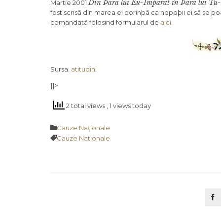
Din Þara lui Eu-Împãrat în Þara lui Tu
Martie 2001
fost scri­sã din marea ei dorinþã ca nepoþii ei sã se p
comandatã folosind formularul de
aici
.
Sursa:
atitudini
]]>
2 total views
, 1 views today
Category

Cauze Naţionale
Tags

Cauze Nationale
