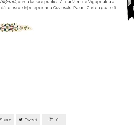
-Împãrat
, prima lucrare publicatã a lui Mersine Vigopoulou a
oatã folosi de înþelepciunea Cuviosului Paisie. Cartea poate fi
Share

Tweet

+1