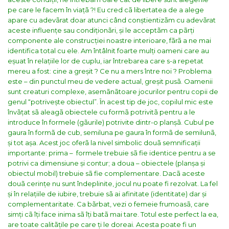
pe care le facem în viațã ?!
Eu cred cã libertatea de a alege
apare cu adevãrat doar atunci când conștientizãm cu adevãrat
aceste influențe sau condiționãri, și le acceptãm ca pãrți
componente ale construcției noastre interioare, fãrã a ne mai
identifica total cu ele.
Am întâlnit foarte mulți oameni care au
eșuat în relațiile lor de cuplu, iar întrebarea care s-a repetat
mereu a fost: cine a greșit ? Ce nu a mers între noi ?
Problema
este – din punctul meu de vedere actual, greșit pusã.
Oamenii
sunt creaturi complexe, asemãnãtoare jocurilor pentru copii de
genul “potrivește obiectul”. În acest tip de joc, copilul mic este
învãțat sã aleagã obiectele cu formã potrivitã pentru a le
introduce în formele (gãurile) potrivite dintr-o planșã. Cubul pe
gaura în formã de cub, semiluna pe gaura în formã de semilunã,
și tot așa.
Acest joc oferã la nivel simbolic douã semnificații
importante: prima – formele trebuie sã fie identice pentru a se
potrivi ca dimensiune și contur; a doua – obiectele (planșa și
obiectul mobil) trebuie sã fie complementare. Dacã aceste
douã cerințe nu sunt îndeplinite, jocul nu poate fi rezolvat.
La fel
și în relațiile de iubire, trebuie sã ai afinitate (identitate) dar și
complementaritate. Ca bãrbat, vezi o femeie frumoasã, care
simți cã îți face inima sã îți batã mai tare. Totul este perfect la ea,
are toate calitãțile pe care ți le doreai.
Acesta poate fi un