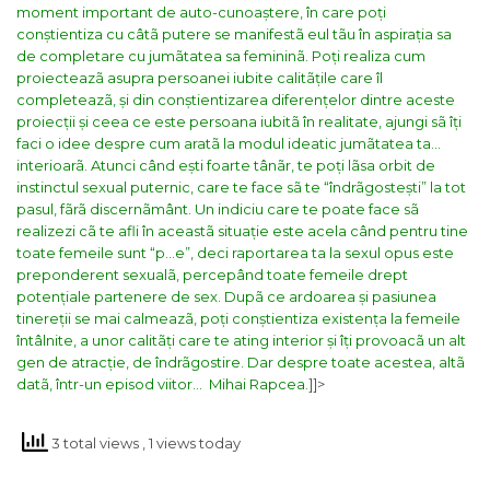
moment important de auto-cunoaștere, în care poți
conștientiza cu câtã putere se manifestã eul tãu în aspirația sa
de completare cu jumãtatea sa femininã. Poți realiza cum
proiecteazã asupra persoanei iubite calitãțile care îl
completeazã, și din conștientizarea diferențelor dintre aceste
proiecții și ceea ce este persoana iubitã în realitate, ajungi sã îți
faci o idee despre cum aratã la modul ideatic jumãtatea ta…
interioarã.
Atunci când ești foarte tânãr, te poți lãsa orbit de
instinctul sexual puternic, care te face sã te “îndrãgostești” la tot
pasul, fãrã discernãmânt. Un indiciu care te poate face sã
realizezi cã te afli în aceastã situație este acela când pentru tine
toate femeile sunt “p…e”, deci raportarea ta la sexul opus este
preponderent sexualã, percepând toate femeile drept
potențiale partenere de sex.
Dupã ce ardoarea și pasiunea
tinereții se mai calmeazã, poți conștientiza existența la femeile
întâlnite, a unor calitãți care te ating interior și îți provoacã un alt
gen de atracție, de îndrãgostire.
Dar despre toate acestea, altã
datã, într-un episod viitor…
Mihai Rapcea.
]]>
3 total views
, 1 views today