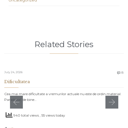
Uncategorized
Related Stories
C
July 24, 2026
8

Dificultatea
Cea mai mare dificultate a vremurilor actuale nu este de ordin material.
Paradoxal, de bine…
940 total views
, 55 views today