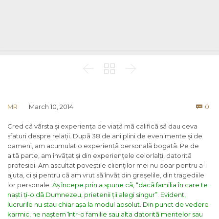



Co
MR
March 10, 2014
0

Cred cã vârsta și experiența de viațã mã calificã sã dau ceva
sfaturi despre relații. Dupã 38 de ani plini de evenimente și de
oameni, am acumulat o experiențã personalã bogatã. Pe de
altã parte, am învãțat și din experiențele celorlalți, datoritã
profesiei. Am ascultat poveștile clienților mei nu doar pentru a-i
ajuta, ci și pentru cã am vrut sã învãț din greșelile, din tragediile
lor personale.
Aș începe prin a spune cã, “dacã familia în care te
naști ți-o dã Dumnezeu, prietenii ții alegi singur”. Evident,
lucrurile nu stau chiar așa la modul absolut. Din punct de vedere
karmic, ne naștem într-o familie sau alta datoritã meritelor sau