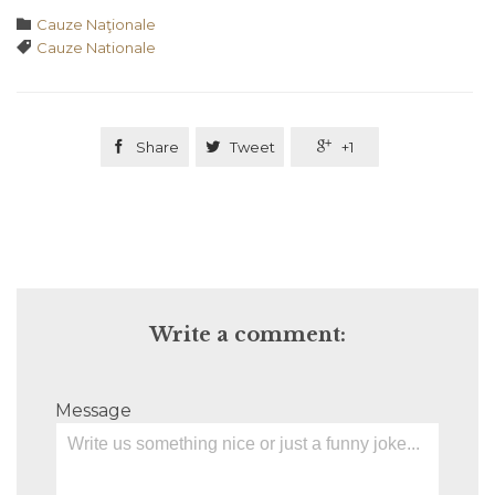
Category

Cauze Naţionale
Tags

Cauze Nationale

Share

Tweet

+1
Write a comment:
Message