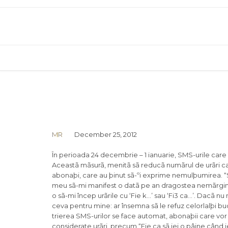
MR
December 25, 2012
În perioada 24 decembrie – 1 ianuarie, SMS-urile care 
Aceastã mãsurã, menitã sã reducã numãrul de urãri c
abonaþi, care au þinut sã-ºi exprime nemulþumirea. “Su
meu sã-mi manifest o datã pe an dragostea nemãrgini
o sã-mi încep urãrile cu ‘Fie k…’ sau ‘Fi3 ca…’. Dacã 
ceva pentru mine: ar însemna sã le refuz celorlalþi b
trierea SMS-urilor se face automat, abonaþii care vor s
considerate urãri, precum “Fie ca sã iei o pâine când ie