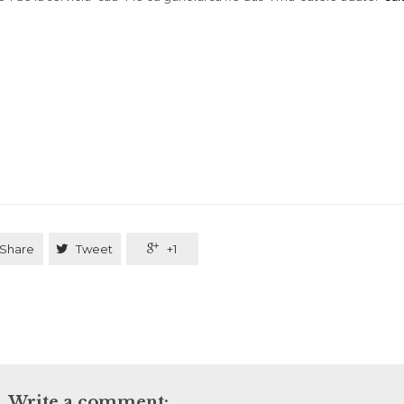
Share

Tweet

+1
Write a comment: