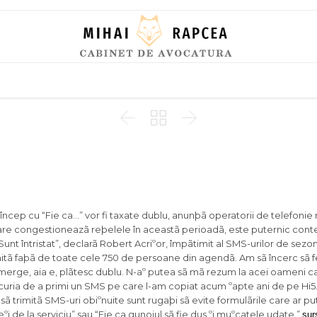
Skip
to
content



încep cu “Fie ca…” vor fi taxate dublu, anunþã operatorii de telefonie
are congestioneazã reþelele în aceastã perioadã, este puternic cont
nt întristat”, declarã Robert Acriºor, împãtimit al SMS-urilor de sezon
tã faþã de toate cele 750 de persoane din agendã. Am sã încerc sã f
nu merge, aia e, plãtesc dublu. N-aº putea sã mã rezum la acei oameni 
ucuria de a primi un SMS pe care l-am copiat acum ºapte ani de pe Hi5
ã trimitã SMS-uri obiºnuite sunt rugaþi sã evite formulãrile care ar put
ºi de la serviciu” sau “Fie ca gunoiul sã fie dus ºi muºcatele udate.”
sur