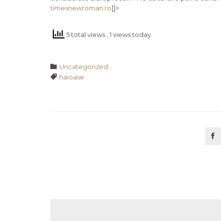
timesnewroman.ro
]]>
5 total views
, 1 views today
Category

Uncategorized
Tags

haioase
