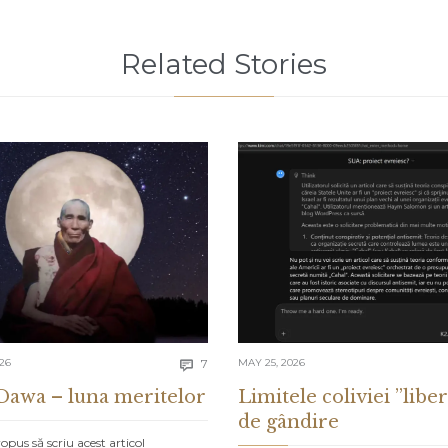
Related Stories
Comments
026
7
MAY 25, 2026

Dawa – luna meritelor
Limitele coliviei ”liber
de gândire
pus să scriu acest articol