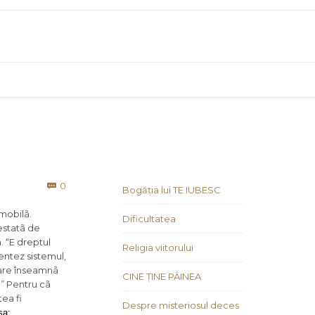
Comments
0

Bogăția lui TE IUBESC
 mobilã.
Dificultatea
estatã de
. “E dreptul
Religia viitorului
entez sistemul,
care înseamnã
CINE ȚINE PÂINEA
.” Pentru cã
ea fi
Despre misteriosul deces
sa: