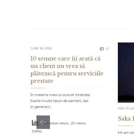
Comments
JUNE 18, 2026
0

10 semne care îți arată că
un client nu vrea să
plătească pentru serviciile
prestate
În meseria mea ca avocat întâlnesc
foarte multe tipuri de oameni, dar
în general îi…
MAY 31, 2
Saka 
2439 total views
, 23 views
today
Mi-am pro