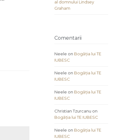
al domnului Lindsey
Graham
Comentarii
Neele
on
Bogăția lui TE
IUBESC
Neele
on
Bogăția lui TE
IUBESC
Neele
on
Bogăția lui TE
IUBESC
Christian Tzurcanu
on
Bogăția lui TE IUBESC
Neele
on
Bogăția lui TE
IUBESC