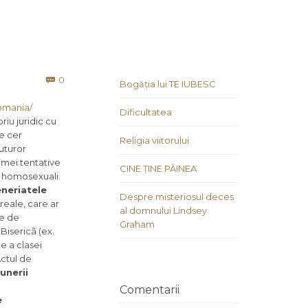
Comments
0

Bogăția lui TE IUBESC
romania/
Dificultatea
iu juridic cu
re cer
Religia viitorului
uturor
imei tentative
CINE ȚINE PÂINEA
e homosexuali.
eneriatele
Despre misteriosul deces
 reale, care ar
al domnului Lindsey
le de
Graham
Bisericã (ex.
e a clasei
Actul de
unerii
Comentarii
e