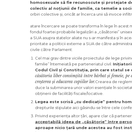
homosexuale sã fie recunoscute și protejate de s
colectiv al noțiunii de familie, ca temelie a soci
orbiri colective și, oricât ar încerca unii sã invoce infi
atare încercare se poate transforma în lege în acest mo
fondul foartei probabile legalizãri a „cãsãtoriei” unise
a SUA asupra statelor aliate nu s-ar manifesta și în ac
prioritate a politicii externe a SUA de cãtre administ
civile cãtre Parlament:
Cel mai grav dintre viciile proiectului de lege priv
familie” întemeiatã pe parteneriatul civil.
Inițiator
Codul Civil și Constituția, prin care statul se
cãsãtoria liber consimțitã între bãrbat și femeie, pe
creșterea și educarea copiilor lor.
Crearea de reglement
duce la subminarea unor valori esențiale în societate
obținerii de facilitãți fiscale/locative.
Legea este scrisã „cu dedicație” pentru hom
drepturile stipulate aici gãsindu-se între cele confe
Privind experiența altor țãri, apare clar cã partener
acceptabilã ideea de „cãsãtorie” între perso
aproape nicio țarã unde acestea au fost institu