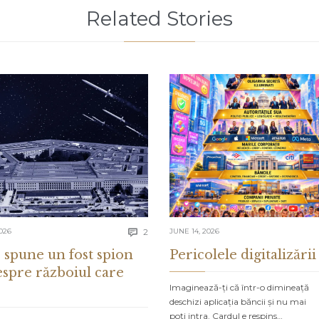
Related Stories
Comments
026
2
JUNE 14, 2026

 spune un fost spion
Pericolele digitalizării
espre războiul care
Imaginează-ți că într-o dimineață
deschizi aplicația băncii și nu mai
poți intra. Cardul e respins…