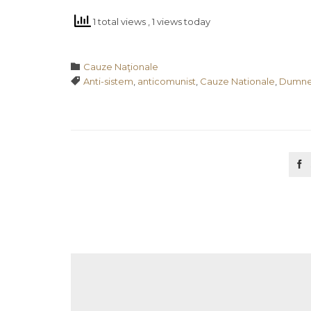
1 total views
, 1 views today
Category

Cauze Naţionale
Tags

Anti-sistem
,
anticomunist
,
Cauze Nationale
,
Dumne
