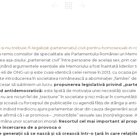



-si-nu-trebuie-fi-legalizat-parteneriatul-civil-pentru-homosexuali-in-
 remis comisiilor de specialitate ale Parlamentului României un Memor
 așa-zisului „parteneriat civil” între persoane de același sex, prin ca
ând argumentele esențiale ale Memoriului a fost înaintatã liderilor t
6 de ONG-uri și este cvasi-identicã celei remise în 2013, cu ocazia pr
rește introducerea în societatea româneascã a abominației „familiei” d
esar sã subliniem un lucru:
propunerea legislativã privind „part
fund antidemocraticã:
este lipsitã de motivația unei necesitãți sociale
 nu are niciun fel de „tracțiune” în societate și nici mãcar în comunitãți
coasã cu forcepsul de publicațiile cu agendã fãțiș de stânga și anti-
 un individ mediocru ajuns parlamentar doar din cauza degenerãrii acut
 afirmã cã i-ar promova – „minoritãțile” sexuale sau (non)religioase. 
în mâna unor scamatori imorali.
Resortul cel mai important al prop
te încercarea
de a provoca o
enerații sã se nascã și sã creascã într-o țarã în care relațiil