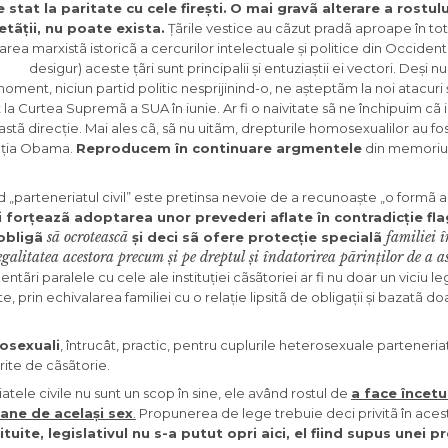
tat la paritate cu cele firești.
O mai gravã alterare a rostulu
etãții, nu poate exista.
Țãrile vestice au cãzut pradã aproape în tot
ltrarea marxistã istoricã a cercurilor intelectuale și politice din Occident 
desigur) aceste țãri sunt principalii și entuziaștii ei vectori.
Deși n
ment, niciun partid politic nesprijinind-o, ne așteptãm la noi atacuri 
x la Curtea Supremã a SUA în iunie. Ar fi o naivitate sã ne închipuim cã 
eastã direcție. Mai ales cã, sã nu uitãm, drepturile homosexualilor au fo
rația Obama.
Reproducem în continuare argmentele
din memoriul 
ind „parteneriatul civil” este pretinsa nevoie de a recunoaște „o formã 
ii forțeazã adoptarea unor prevederi aflate în contradicție fl
sã ocroteascã
familiei î
 obligã
și deci sã ofere protecție specialã
 egalitatea acestora precum și pe dreptul și îndatorirea pãrinților de a 
ãri paralele cu cele ale instituției cãsãtoriei ar fi nu doar un viciu legi
, prin echivalarea familiei cu o relație lipsitã de obligații și bazatã do
osexuali
, întrucât, practic, pentru cuplurile heterosexuale parteneriatu
rite de cãsãtorie.
iatele civile nu sunt un scop în sine, ele având rostul de
a face încetu
ane de același sex
.
Propunerea de lege trebuie deci privitã în acest
ite, legislativul nu s-a putut opri aici, el fiind supus unei pr