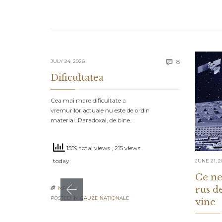
Comments
JULY 24, 2026
8

Dificultatea
Cea mai mare dificultate a
vremurilor actuale nu este de ordin
material. Paradoxal, de bine…
1559 total views
, 215 views
today
JUNE 21, 2
Ce ne
rus d
MR

POSTED IN:
CAUZE NAŢIONALE
vine