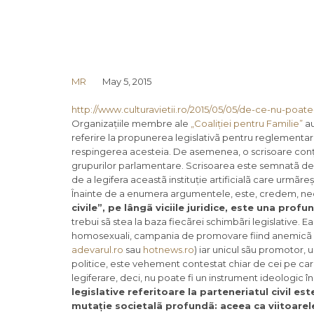
MR
May 5, 2015
http://www.culturavietii.ro/2015/05/05/de-ce-nu-poate
Organizațiile membre ale
„Coaliției pentru Familie”
au
referire la propunerea legislativã pentru reglementarea
respingerea acesteia. De asemenea, o scrisoare conțin
grupurilor parlamentare. Scrisoarea este semnatã de 4
de a legifera aceastã instituție artificialã care urmã
Înainte de a enumera argumentele, este, credem, nec
civile”, pe lângã viciile juridice, este una pro
trebui sã stea la baza fiecãrei schimbãri legislative. Ea
homosexuali, campania de promovare fiind anemicã și s
adevarul.ro
sau
hotnews.ro
) iar unicul sãu promotor,
politice, este vehement contestat chiar de cei pe care
legiferare, deci, nu poate fi un instrument ideologic 
legislative referitoare la parteneriatul civil es
mutație societalã profundã: aceea ca viitoarele g