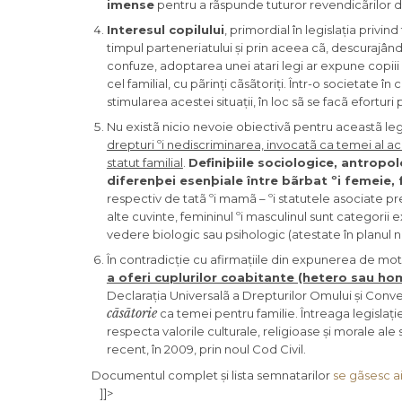
imense
pentru a rãspunde tuturor revendicãrilor d
Interesul copilului
, primordial în legislația privind
timpul parteneriatului și prin aceea cã, descurajând
confuze, adoptarea unei atari legi ar expune copiii
cel familial, cu pãrinți cãsãtoriți. Într-o societate î
stimularea acestei situații, în loc sã se facã efortur
Nu existã nicio nevoie obiectivã pentru aceastã lege
drepturi ºi nediscriminarea, invocatã ca temei al ace
statut familial
.
Definiþiile sociologice, antropol
diferenþei esenþiale între bãrbat ºi femeie,
respectiv de tatã ºi mamã – ºi statutele asociate pre
alte cuvinte, femininul ºi masculinul sunt categori
vedere biologic sau psihologic (atestate în planul natu
În contradicție cu afirmațiile din expunerea de moti
a oferi cuplurilor coabitante (hetero sau homo
Declarația Universalã a Drepturilor Omului și Con
cãsãtorie
ca temei pentru familie. Întreaga legislați
respecta valorile culturale, religioase și morale ale so
recent, în 2009, prin noul Cod Civil.
Documentul complet și lista semnatarilor
se gãsesc ai
]]>