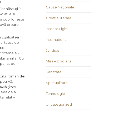
.
Cauze Naţionale
lor nãscuți în
latile și
Creaţie literară
a copiilor este
gravã eroare
Intense Light
.
Egalitatea în
international
galitatea de
sa
Juridice
t ºi femeie –
ui familial. Cu
Misa – Bivolaru
n punct de
Sănătate
atului român
de
potrivã,
Spiritualitate
uniți prin
aceea de a
Tehnologie
tã relativ
Uncategorized