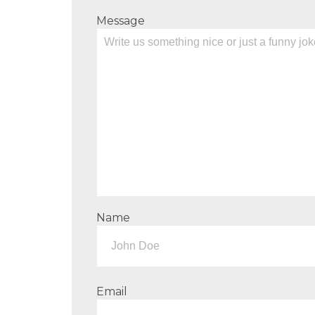
Message
Name
Email