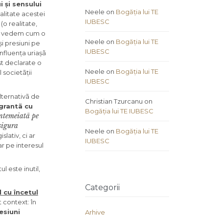
i și sensului
Neele
on
Bogăția lui TE
alitate acestei
IUBESC
(o realitate,
u vedem cum o
Neele
on
Bogăția lui TE
și presiuni pe
IUBESC
influența uriașã
st declarate o
Neele
on
Bogăția lui TE
societãții
IUBESC
alternativã de
Christian Tzurcanu
on
agrantã cu
Bogăția lui TE IUBESC
ntemeiatã pe
asigura
Neele
on
Bogăția lui TE
slativ, ci ar
IUBESC
ar pe interesul
l este inutil,
Categorii
l cu încetul
 context: în
esiuni
Arhive