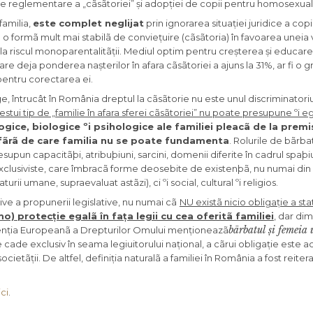
e reglementare a „cãsãtoriei” și adopției de copii pentru homosexuali
 familia,
este complet neglijat
prin ignorarea situației juridice a copii
 o formã mult mai stabilã de conviețuire (cãsãtoria) în favoarea uneia vo
 la riscul monoparentalitãții. Mediul optim pentru creșterea și educare
n care deja ponderea nașterilor în afara cãsãtoriei a ajuns la 31%, ar fi o 
i pentru corectarea ei.
, întrucât în România dreptul la cãsãtorie nu este unul discriminatoriu
stui tip de „familie în afara sferei cãsãtoriei” nu poate presupune ºi e
ogice, biologice ºi psihologice ale familiei pleacã de la premi
 fãrã de care familia nu se poate fundamenta
. Rolurile de bãrba
supun capacitãþi, atribuþiuni, sarcini, domenii diferite în cadrul spaþiul
i exclusiviste, care îmbracã forme deosebite de existenþã, nu numai di
rii umane, supraevaluat astãzi), ci ºi social, cultural ºi religios.
ve a propunerii legislative, nu numai cã
NU existã nicio obligație a st
) protecție egalã în fața legii cu cea oferitã familiei
, dar dim
bãrbatul și femeia 
venția Europeanã a Drepturilor Omului menționeazã
e cade exclusiv în seama legiuitorului național, a cãrui obligație este 
cietãții. De altfel, definiția naturalã a familiei în România a fost reitera
ci
.