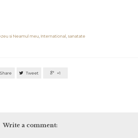
zeu si Neamul meu
,
International
,
sanatate
Share

Tweet

+1
Write a comment: