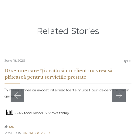
Related Stories
C
June 18, 2026
0

10 semne care îți arată că un client nu vrea să
plătească pentru serviciile prestate
În meseria mea ca avocat întâlnesc foarte multe tipuri de oameni, dar în
general îi…
2243 total views
, 7 views today
MR

POSTED IN:
UNCATEGORIZED