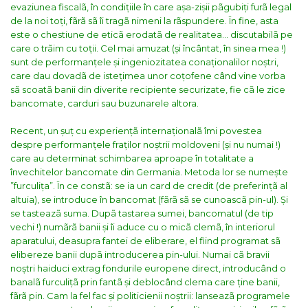
evaziunea fiscalã, în condițiile în care așa-zișii pãgubiți furã legal
de la noi toți, fãrã sã îi tragã nimeni la rãspundere. În fine, asta
este o chestiune de eticã erodatã de realitatea… discutabilã pe
care o trãim cu toții.
Cel mai amuzat (și încântat, în sinea mea !)
sunt de performanțele și ingeniozitatea conaționalilor noștri,
care dau dovadã de istețimea unor coțofene când vine vorba
sã scoatã banii din diverite recipiente securizate, fie cã le zice
bancomate, carduri sau buzunarele altora.
Recent, un șuț cu experiențã internaționalã îmi povestea
despre performanțele fraților noștrii moldoveni (și nu numai !)
care au determinat schimbarea aproape în totalitate a
învechitelor bancomate din Germania. Metoda lor se numește
”furculița”. În ce constã: se ia un card de credit (de preferințã al
altuia), se introduce în bancomat (fãrã sã se cunoascã pin-ul). Și
se tasteazã suma. Dupã tastarea sumei, bancomatul (de tip
vechi !) numãrã banii și îi aduce cu o micã clemã, în interiorul
aparatului, deasupra fantei de eliberare, el fiind programat sã
elibereze banii dupã introducerea pin-ului. Numai cã bravii
noștri haiduci extrag fondurile europene direct, introducând o
banalã furculițã prin fantã și deblocând clema care ține banii,
fãrã pin. Cam la fel fac și politicienii noștrii: lanseazã programele