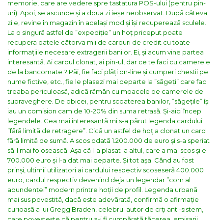
memorie, care are vedere spre tastatura POS-ului (pentru pin-
uri). Apoi, se ascunde și a doua zi ieșe neobservat. Dupã câteva
zile, revine în magazin în același mod și își recupereazã sculele.
La o singurã astfel de ”expediție” un hoț priceput poate
recupera datele câtorva mii de carduri de credit cu toate
informațiile necesare extragerii banilor.
Ei, și acum vine partea
interesantã. Ai cardul clonat, ai pin-ul, dar ce te faci cu camerele
de la bancomate ? Pãi, fie faci plãți on-line și cumperi chestii pe
nume fictive, etc., fie le plasezi mai departe la ”sãgeți” care fac
treaba periculoasã, adicã rãmân cu moacele pe camerele de
supraveghere. De obicei, pentru scoaterea banilor, ”sãgețile” își
iau un comision cam de 10-20% din suma retrasã. Și-aici încep
legendele. Cea mai interesantã mi s-a pãrut legenda cardului
”fãrã limitã de retragere”. Cicã un astfel de hoț a clonat un card
fãrã limitã de sumã. A scos odatã 1.200.000 de euro și s-a speriat
sã-l mai foloseascã. Așa cã l-a plasat la altul, care a mai scos și el
700.000 euro și l-a dat mai departe. Și tot așa. Când au fost
prinși, ultimii utilizatori ai cardului respectiv scoseserã 400.000
euro, cardul respectiv devenind deja un legendar ”corn al
abundenței” modern printre hoții de profil. Legenda urbanã
mai sus povestitã, dacã este adevãratã, confirmã o afirmație
curioasã a lui Gregg Braden, celebrul autor de crți anti-sistem,
care povestește cã pentru a-i fi cumpãratã tãcerea, emisarii