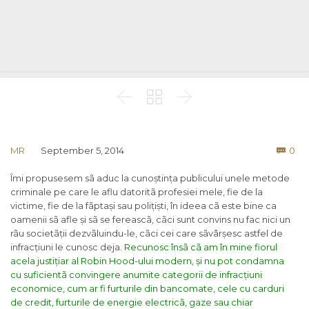



Co
MR
September 5, 2014
0

Îmi propusesem sã aduc la cunoștința publicului unele metode
criminale pe care le aflu datoritã profesiei mele, fie de la
victime, fie de la fãptași sau polițiști, în ideea cã este bine ca
oamenii sã afle și sã se fereascã, cãci sunt convins nu fac nici un
rãu societãții dezvãluindu-le, cãci cei care sãvârșesc astfel de
infracțiuni le cunosc deja.
Recunosc însã cã am în mine fiorul
acela justițiar al Robin Hood-ului modern, și nu pot condamna
cu suficientã convingere anumite categorii de infracțiuni
economice, cum ar fi furturile din bancomate, cele cu carduri
de credit, furturile de energie electricã, gaze sau chiar