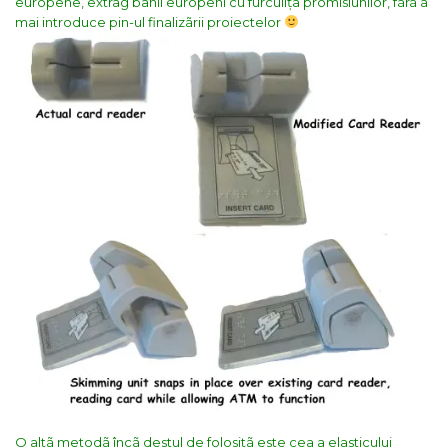
europene, extrag banii europeni cu furculița promisiunilor, fãrã a
mai introduce pin-ul finalizãrii proiectelor
O altã metodã încã destul de folositã este cea a elasticului