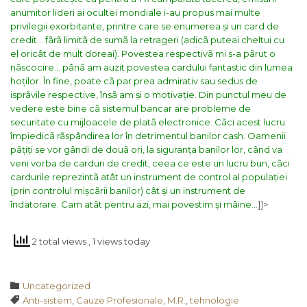
anumitor lideri ai ocultei mondiale i-au propus mai multe
privilegii exorbitante, printre care se enumerea și un card de
credit… fãrã limitã de sumã la retrageri (adicã puteai cheltui cu
el oricât de mult doreai). Povestea respectivã mi s-a pãrut o
nãscocire… pânã am auzit povestea cardului fantastic din lumea
hoților.
În fine, poate cã par prea admirativ sau sedus de
isprãvile respective, însã am și o motivație. Din punctul meu de
vedere este bine cã sistemul bancar are probleme de
securitate cu mijloacele de platã electronice. Cãci acest lucru
împiedicã rãspândirea lor în detrimentul banilor cash. Oamenii
pãțiți se vor gândi de douã ori, la siguranța banilor lor, când va
veni vorba de carduri de credit, ceea ce este un lucru bun, cãci
cardurile reprezintã atât un instrument de control al populației
(prin controlul mișcãrii banilor) cât și un instrument de
îndatorare.
Cam atât pentru azi, mai povestim și mâine…
]]>
2 total views
, 1 views today
Category

Uncategorized
Tags

Anti-sistem
,
Cauze Profesionale
,
M.R.
,
tehnologie