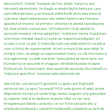
denumitã în ”nobila” meserie de hoț, drept ”trasul cu ața”.
Necesitã dexteritate. Se bagã un elastic/ațã în fanta pe care
sunt eliberați banii, și se fixeazã astfel încât sã nu lase banii sã
coboare, dupã tastarea pin-ului. Astfel, fraierii care folosesc
aparatul se trezesc cã primesc chitanța ce atestã operațiunea,
ba chiar și bine-cunoscutul ”vã mulțumim cã ați apelat la
serviciile noastre, vã mai așteptãm”, însã banii, nema. Dupã bani
vine hoțul, imediat dupã ce a plecat respectivul pãgubit, și îi
scoate cu tot cu ațã.
O metodã mult mai elaboratã mi s-a pãrut
cea cu furtul din supermarket. Acolo e muncã de specialiști, în
echipã. Deci, se alege un supermarket mare, cu cât mai mare și
mai aglomerat, cu atât mai bine. Specialistul se duce spre ora
închiderii și se ascunde în magazin, rãmânând peste noapte
închis acolo. În toiul nopții, ieșe ușurel din ascunziș, blocheazã cu
”mijloace specifice” meseriei sale sistemele de
alarmã (ex. unii senzori îi șpreiazã cu șprai care îngheațã
senzorul, etc.) și apoi ”lucreazã” POS-urile (point of sale), acele
dispozitive micuțe pe unde tragi cardul, bagi pin-ul și gata plata
la casierie. Adicã: le desface, le pune câte un cip care
înregistreazã datele cardurilor ce vor fi trecute prin ele, și
eventual monteazã o camerã miniaturalã cu baterie și card de