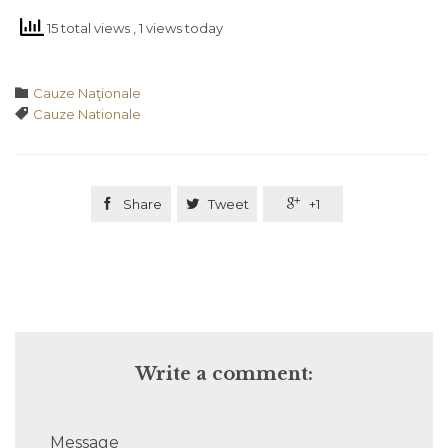
15 total views
, 1 views today
Category

Cauze Naţionale
Tags

Cauze Nationale

Share

Tweet

+1
Write a comment:
Message