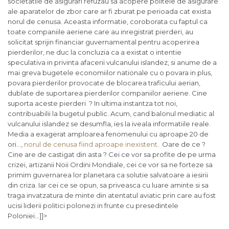
societatile de asigurari refuzau sa acopere politele de asigurare
ale aparatelor de zbor care ar fi zburat pe perioada cat exista
norul de cenusa. Aceasta informatie, coroborata cu faptul ca
toate companiile aeriene care au inregistrat pierderi, au
solicitat sprijin financiar guvernamental pentru acoperirea
pierderilor, ne duc la concluzia ca a existat o intentie
speculativa in privinta afacerii vulcanului islandez, si anume de a
mai greva bugetele economiilor nationale cu o povara in plus,
povara pierderilor provocate de blocarea traficului aerian,
dublate de suportarea pierderilor companiilor aeriene. Cine
suporta aceste pierderi ? In ultima instantza tot noi,
contribuabilii la bugetul public. Acum, cand balonul mediatic al
vulcanului islandez se desumfla, ies la iveala informatiile reale.
Media a exagerat amploarea fenomenului cu aproape 20 de
ori…,
norul de cenusa fiind aproape inexistent
. Oare de ce ?
Cine are de castigat din asta ? Cei ce vor sa profite de pe urma
crizei, artizanii Noii Ordini Mondiale, cei ce vor sa ne forteze sa
primim guvernarea lor planetara ca solutie salvatoare a iesirii
din criza. Iar cei ce se opun, sa priveasca cu luare aminte si sa
traga invatzatura de minte din atentatul aviatic prin care au fost
ucisi liderii politici polonezi in frunte cu presedintele
Poloniei…]]>