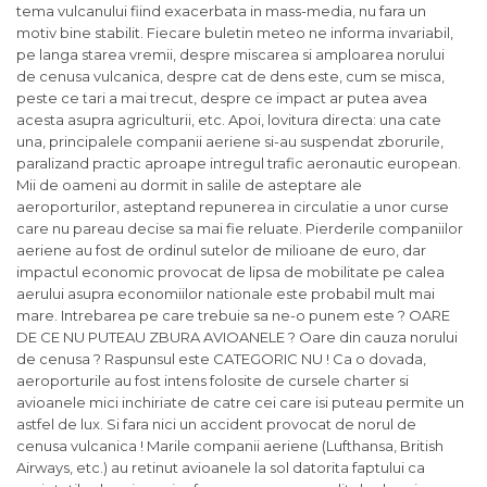
tema vulcanului fiind exacerbata in mass-media, nu fara un
motiv bine stabilit. Fiecare buletin meteo ne informa invariabil,
pe langa starea vremii, despre miscarea si amploarea norului
de cenusa vulcanica, despre cat de dens este, cum se misca,
peste ce tari a mai trecut, despre ce impact ar putea avea
acesta asupra agriculturii, etc. Apoi, lovitura directa: una cate
una, principalele companii aeriene si-au suspendat zborurile,
paralizand practic aproape intregul trafic aeronautic european.
Mii de oameni au dormit in salile de asteptare ale
aeroporturilor, asteptand repunerea in circulatie a unor curse
care nu pareau decise sa mai fie reluate. Pierderile companiilor
aeriene au fost de ordinul sutelor de milioane de euro, dar
impactul economic provocat de lipsa de mobilitate pe calea
aerului asupra economiilor nationale este probabil mult mai
mare. Intrebarea pe care trebuie sa ne-o punem este ? OARE
DE CE NU PUTEAU ZBURA AVIOANELE ? Oare din cauza norului
de cenusa ? Raspunsul este CATEGORIC NU ! Ca o dovada,
aeroporturile au fost intens folosite de cursele charter si
avioanele mici inchiriate de catre cei care isi puteau permite un
astfel de lux. Si fara nici un accident provocat de norul de
cenusa vulcanica ! Marile companii aeriene (Lufthansa, British
Airways, etc.) au retinut avioanele la sol datorita faptului ca