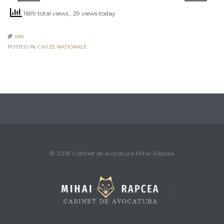
1699 total views
, 29 views today
MR

POSTED IN:
CAUZE NAŢIONALE
© 2018 Cabinet de avocatura Mihai Rapcea