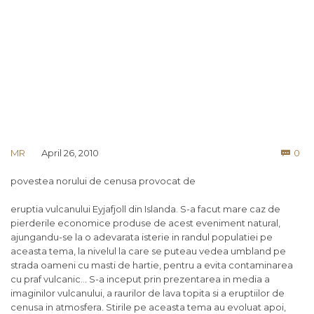
Co
MR
April 26, 2010
0

povestea norului de cenusa provocat de
eruptia vulcanului Eyjafjoll din Islanda. S-a facut mare caz de
pierderile economice produse de acest eveniment natural,
ajungandu-se la o adevarata isterie in randul populatiei pe
aceasta tema, la nivelul la care se puteau vedea umbland pe
strada oameni cu masti de hartie, pentru a evita contaminarea
cu praf vulcanic… S-a inceput prin prezentarea in media a
imaginilor vulcanului, a raurilor de lava topita si a eruptiilor de
cenusa in atmosfera. Stirile pe aceasta tema au evoluat apoi,