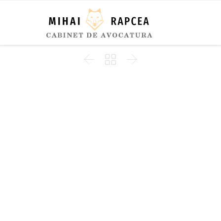


