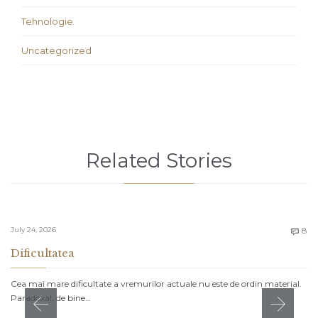
Tehnologie
Uncategorized
Related Stories
C
July 24, 2026
8

Dificultatea
Cea mai mare dificultate a vremurilor actuale nu este de ordin material.
Paradoxal, de bine…