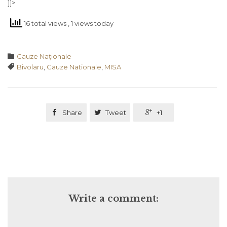
]]>
16 total views
, 1 views today
Category

Cauze Naţionale
Tags

Bivolaru
,
Cauze Nationale
,
MISA

Share

Tweet

+1
Write a comment: