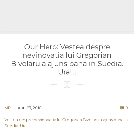
Our Hero: Vestea despre
nevinovatia lui Gregorian
Bivolaru a ajuns pana in Suedia.
Ura!!!



Co
MR
April 27, 2010
0

Vestea despre nevinovatia lui Gregorian Bivolaru a ajuns pana in
Suedia. Ura!!!