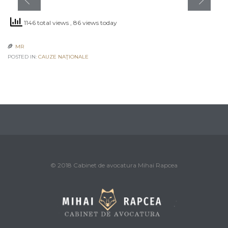
1146 total views
, 86 views today
MR

POSTED IN:
CAUZE NAŢIONALE
© 2018 Cabinet de avocatura Mihai Rapcea