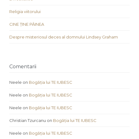
Religia viitorului
CINE ȚINE PÂINEA
Despre misteriosul deces al domnului Lindsey Graham
Comentarii
Neele
on
Bogăția lui TE IUBESC
Neele
on
Bogăția lui TE IUBESC
Neele
on
Bogăția lui TE IUBESC
Christian Tzurcanu
on
Bogăția lui TE IUBESC
Neele
on
Bogăția lui TE IUBESC