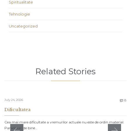
Spiritualitate
Tehnologie
Uncategorized
Related Stories
C
July 24, 2026
8

Dificultatea
Cea mai mare dificultate a vremurilor actuale nu este de ordin material.
Paradoxal, de bine…