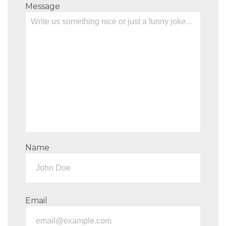
Message
Name
Email