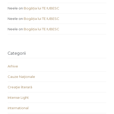
Neele
on
Bogăția lui TE IUBESC
Neele
on
Bogăția lui TE IUBESC
Neele
on
Bogăția lui TE IUBESC
Categorii
Arhive
Cauze Naţionale
Creaţie literară
Intense Light
international