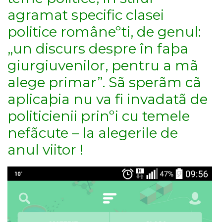
agramat specific clasei
politice româneºti, de genul:
„un discurs despre în faþa
giurgiuvenilor, pentru a mã
alege primar”. Sã sperãm cã
aplicaþia nu va fi invadatã de
politicienii prinºi cu temele
nefãcute – la alegerile de
anul viitor !