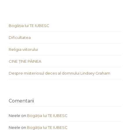
Bogăția lui TE IUBESC
Dificultatea
Religia viitorului
CINE ȚINE PÂINEA
Despre misteriosul deces al domnului Lindsey Graham
Comentarii
Neele
on
Bogăția lui TE IUBESC
Neele
on
Bogăția lui TE IUBESC