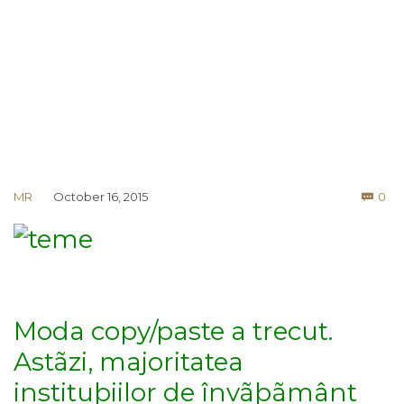
Co
MR
October 16, 2015
0

Moda copy/paste a trecut.
Astãzi, majoritatea
instituþiilor de învãþãmânt