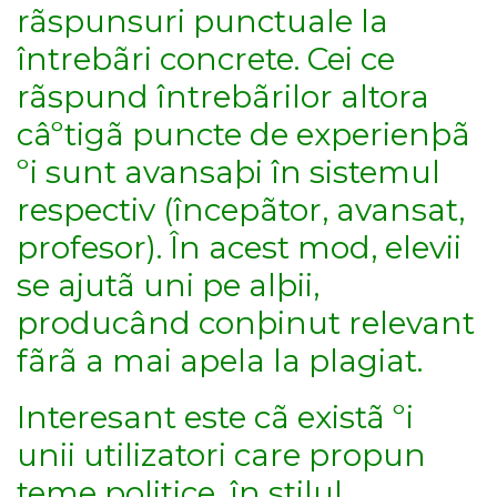
rãspunsuri punctuale la
întrebãri concrete. Cei ce
rãspund întrebãrilor altora
câºtigã puncte de experienþã
ºi sunt avansaþi în sistemul
respectiv (începãtor, avansat,
profesor). În acest mod, elevii
se ajutã uni pe alþii,
producând conþinut relevant
fãrã a mai apela la plagiat.
Interesant este cã existã ºi
unii utilizatori care propun
teme politice, în stilul