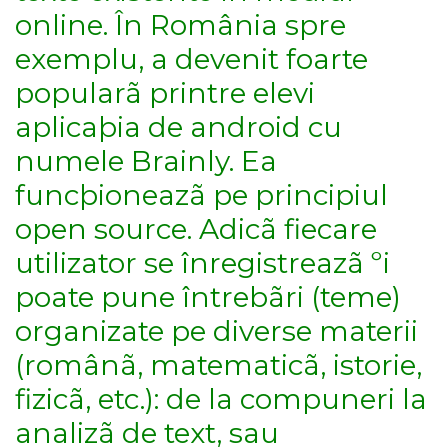
online. În România spre
exemplu, a devenit foarte
popularã printre elevi
aplicaþia de android cu
numele Brainly. Ea
funcþioneazã pe principiul
open source. Adicã fiecare
utilizator se înregistreazã ºi
poate pune întrebãri (teme)
organizate pe diverse materii
(românã, matematicã, istorie,
fizicã, etc.): de la compuneri la
analizã de text, sau