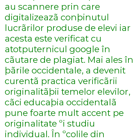
au scannere prin care
digitalizeazã conþinutul
lucrãrilor produse de elevi iar
acesta este verificat cu
atotputernicul google în
cãutare de plagiat. Mai ales în
þãrile occidentale, a devenit
curentã practica verificãrii
originalitãþii temelor elevilor,
cãci educaþia occidentalã
pune foarte mult accent pe
originalitate ºi studiu
individual. În ºcolile din