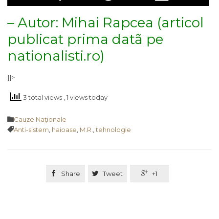
– Autor:
Mihai Rapcea
(articol
publicat prima datã pe
nationalisti.ro
)
]]>
3 total views
, 1 views today
Category

Cauze Naţionale
Tags

Anti-sistem
,
haioase
,
M.R.
,
tehnologie

Share

Tweet

+1