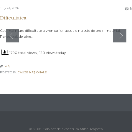
July 24, 2026
8

Dificultatea
Cea mai mare dificultate a vremurilor actuale nu este de ordin material.
Paradoxal, de bine…
1790 total views
, 120 views today
MR

POSTED IN:
CAUZE NAŢIONALE
© 2018 Cabinet de avocatura Mihai Rapcea