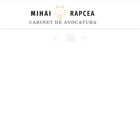


