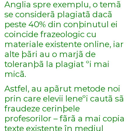
Anglia spre exemplu, o temã
se considerã plagiatã dacã
peste 40% din conþinutul ei
coincide frazeologic cu
materiale existente online, iar
alte þãri au o marjã de
toleranþã la plagiat ºi mai
micã.
Astfel, au apãrut metode noi
prin care elevii leneºi cautã sã
fraudeze cerinþele
profesorilor – fãrã a mai copia
texte existente în mediul