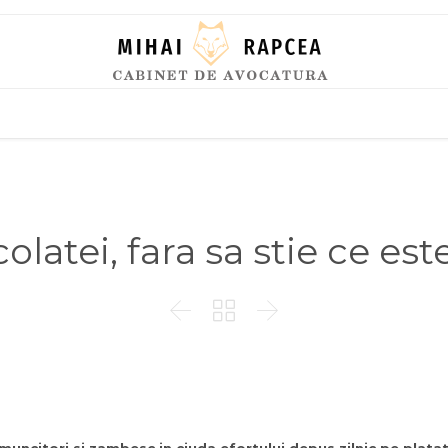
Skip
to
content
ocolatei, fara sa stie ce e


