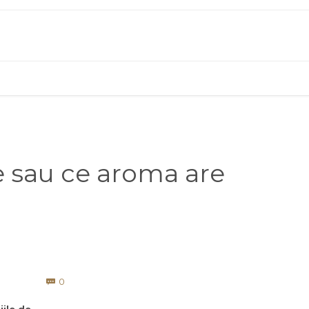
ste sau ce aroma are
Comments
0
