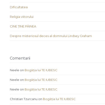
Dificultatea
Religia viitorului
CINE ȚINE PÂINEA
Despre misteriosul deces al domnului Lindsey Graham
Comentarii
Neele
on
Bogăția lui TE IUBESC
Neele
on
Bogăția lui TE IUBESC
Neele
on
Bogăția lui TE IUBESC
Christian Tzurcanu
on
Bogăția lui TE IUBESC