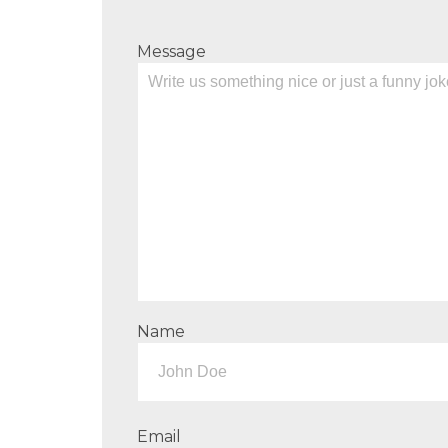
Message
Name
Email