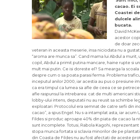
Sunt mici,
cacao. Ei s
Coastei de
dulcele ali
bucata.
David McKen
acestor copii
de doar zece
veteran in aceasta meserie, insa niciodata nu a gusta
“aroma are munca sa”. Cand mama lui Abdul a murit, un st
copil, Abdul a primit putina mancare, haine rupte si un sf
mult mai putin. Ce isi doreste el? Sa mearga la scoala si
despre cum o sa poata parasi ferma. Problema traficului 
inceputul anilor 2000, iar acestia au pus o presiune i
ca era timpul ca lumea sa afle de ceea ce se petrece in 
afle raspunsul la intrebarea: cat de multi americani st
lobby-ului intens, deputatii nu au reusit sa schimbe l
exploatari. Protocolul era semnat de catre sefii din in
cacao”, a spus Engel. Nu s-a intamplat asta, iar acum
Fildes si produc aproape 40% din piata de cacao la niv
sunt incomplete. Totusi, Rabola Kagohi, reprezentant 
stopa munca fortata si sclavia minorilor de pe plantati
din Coasta de Fildes nu au fost afectati de aceste prot