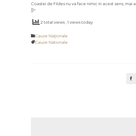
Coastei de Fildes nu va face nimic in acest sens, mai 
]]>
2 total views
, 1 views today
Category

Cauze Naţionale
Tags

Cauze Nationale
