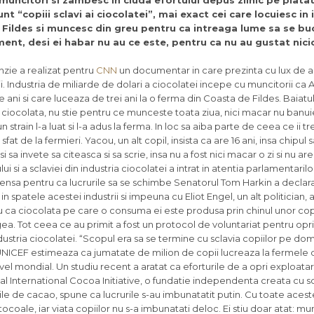
 muncitori si zambesc in ciuda efortului depus zilnic pe platat
unt “copiii sclavi ai ciocolatei”, mai exact cei care locuiesc in
 Fildes si muncesc din greu pentru ca intreaga lume sa se bu
ment, desi ei habar nu au ce este, pentru ca nu au gustat nic
zie a realizat pentru
CNN
un documentar in care prezinta cu lux de 
. Industria de miliarde de dolari a ciocolatei incepe cu muncitorii ca A
 ani si care luceaza de trei ani la o ferma din Coasta de Fildes. Baiatu
t ciocolata, nu stie pentru ce munceste toata ziua, nici macar nu banu
rain l-a luat si l-a adus la ferma. In loc sa aiba parte de ceea ce ii t
at de la fermieri. Yacou, un alt copil, insista ca are 16 ani, insa chipul 
 sa invete sa citeasca si sa scrie, insa nu a fost nici macar o zi si nu ar
si a sclaviei din industria ciocolatei a intrat in atentia parlamentarilo
mensa pentru ca lucrurile sa se schimbe Senatorul Tom Harkin a declarat
spatele acestei industrii si impeuna cu Eliot Engel, un alt politician, 
iu ca ciocolata pe care o consuma ei este produsa prin chinul unor copi
egea. Tot ceea ce au primit a fost un protocol de voluntariat pentru opr
dustria ciocolatei. “Scopul era sa se termine cu sclavia copiilor pe do
 UNICEF estimeaza ca jumatate de milion de copii lucreaza la fermele
el mondial. Un studiu recent a aratat ca eforturile de a opri exploatar
al International Cocoa Initiative, o fundatie independenta creata cu s
ile de cacao, spune ca lucrurile s-au imbunatatit putin. Cu toate aceste
ocoale, iar viata copiilor nu s-a imbunatati deloc. Ei stiu doar atat: m