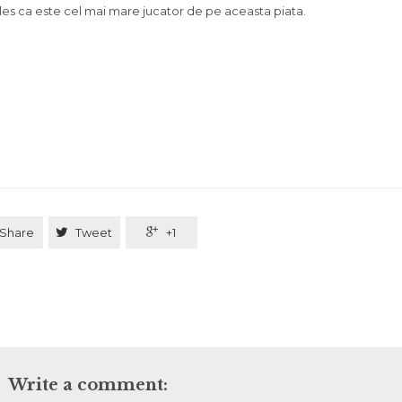
ales ca este cel mai mare jucator de pe aceasta piata.
Share

Tweet

+1
Write a comment: