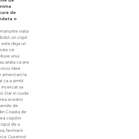
iile de
 inima
cure de
iodata o
amanunte viata
bdul, un copil
l este deja un
ieste ce
rebuie unui
sau arata ca are
e nicio idee
r americani la
 ca a simtit
a incercat sa
i. Dar in ciuda
irea acestor
meniile de
 din Coasta de
ea copiilor
copul de a
a, fermierii
unca. Guvernul